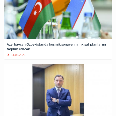
Azərbaycan Özbəkistanda kosmik sənayenin inkişaf planlarını
təqdim edəcək
14-02-2026