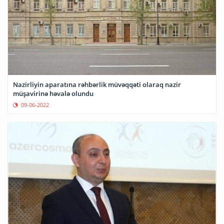
Nazirliyin aparatına rəhbərlik müvəqqəti olaraq nazir
müşavirinə həvalə olundu
09-06-2022