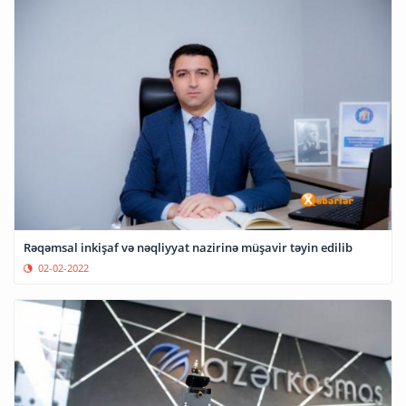
Rəqəmsal inkişaf və nəqliyyat nazirinə müşavir təyin edilib
02-02-2022