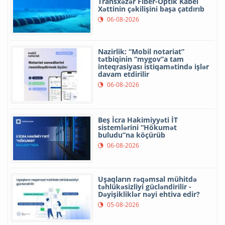
Transxəzər Fiber-Optik Kabel
Xəttinin çəkilişini başa çatdırıb
06-08-2026
Nazirlik: “Mobil notariat”
tətbiqinin “mygov”a tam
inteqrasiyası istiqamətində işlər
davam etdirilir
06-08-2026
Beş İcra Hakimiyyəti İT
sistemlərini “Hökumət
buludu”na köçürüb
06-08-2026
Uşaqların rəqəmsal mühitdə
təhlükəsizliyi gücləndirilir -
Dəyişikliklər nəyi ehtiva edir?
05-08-2026