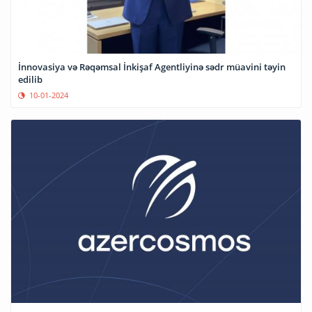
İnnovasiya və Rəqəmsal İnkişaf Agentliyinə sədr müavini təyin
edilib
10-01-2024