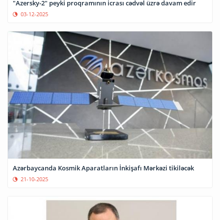
"Azersky-2" peyki proqramının icrası cədvəl üzrə davam edir
03-12-2025
Azərbaycanda Kosmik Aparatların İnkişafı Mərkəzi tikiləcək
21-10-2025