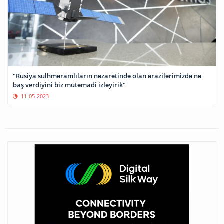
"Rusiya sülhməramlıların nəzarətində olan ərazilərimizdə nə
baş verdiyini biz mütəmadi izləyirik"
11-05-2023