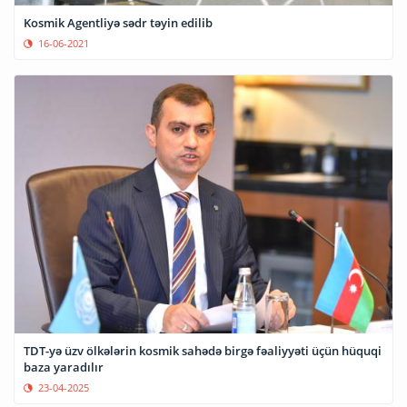
Kosmik Agentliyə sədr təyin edilib
16-06-2021
TDT-yə üzv ölkələrin kosmik sahədə birgə fəaliyyəti üçün hüquqi
baza yaradılır
23-04-2025