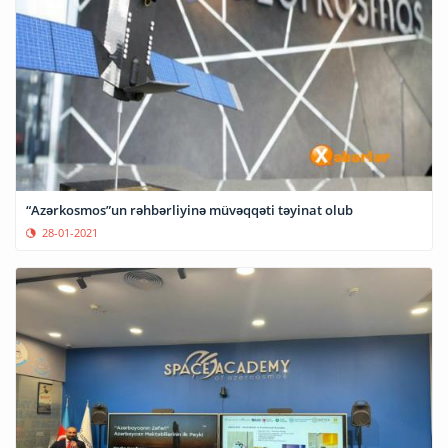
“Azərkosmos”un rəhbərliyinə müvəqqəti təyinat olub
28-01-2021