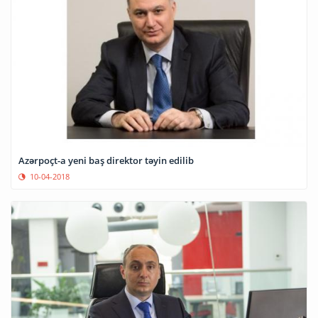
Azərpoçt-a yeni baş direktor təyin edilib
10-04-2018