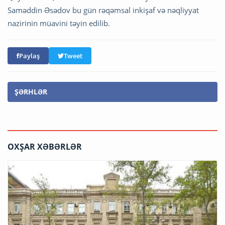
Saməddin Əsədov bu gün rəqəmsal inkişaf və nəqliyyat
nazirinin müavini təyin edilib.
Paylaş
Tweet
ŞƏRHLƏR
OXŞAR XƏBƏRLƏR