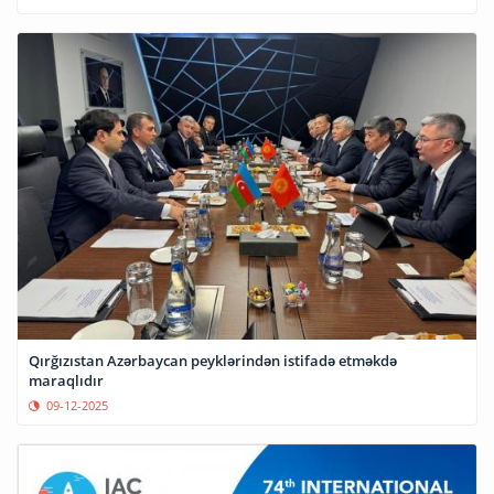
Qırğızıstan Azərbaycan peyklərindən istifadə etməkdə
maraqlıdır
09-12-2025