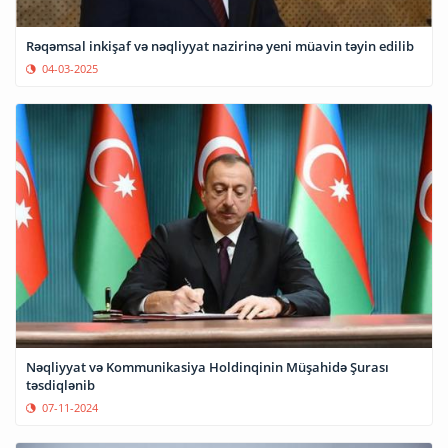
Rəqəmsal inkişaf və nəqliyyat nazirinə yeni müavin təyin edilib
04-03-2025
Nəqliyyat və Kommunikasiya Holdinqinin Müşahidə Şurası
təsdiqlənib
07-11-2024