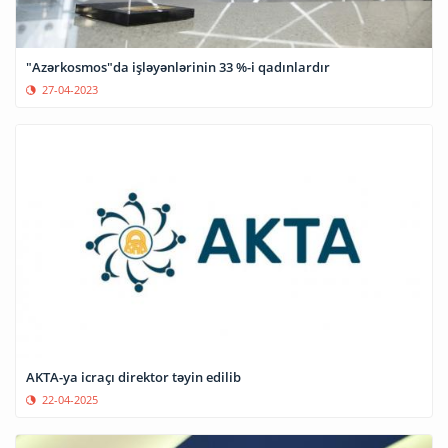
"Azərkosmos"da işləyənlərinin 33 %-i qadınlardır
27-04-2023
AKTA-ya icraçı direktor təyin edilib
22-04-2025