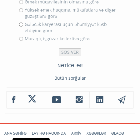
Əmək müqaviləsinin olmasına görə
Yüksək əmək haqqına, mükafatlara və digər
güzəştlərə görə
Gələcək karyerası üçün əhəmiyyət kəsb
etdiyinə görə
Maraqlı, işgüzar kollektivə görə
NƏTİCƏLƏR
Bütün sorğular
ANA SƏHİFƏ
LAYİHƏ HAQQINDA
ARXİV
XƏBƏRLƏR
ƏLAQƏ