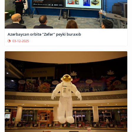
Azərbaycan orbitə "Zəfər" peyki buraxıb
03-12-2025