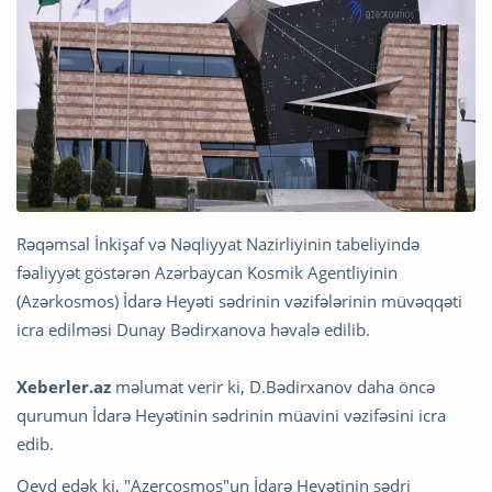
Rəqəmsal İnkişaf və Nəqliyyat Nazirliyinin tabeliyində
fəaliyyət göstərən Azərbaycan Kosmik Agentliyinin
(Azərkosmos) İdarə Heyəti sədrinin vəzifələrinin müvəqqəti
icra edilməsi Dunay Bədirxanova həvalə edilib.
Xeberler.az
məlumat verir ki, D.Bədirxanov daha öncə
qurumun İdarə Heyətinin sədrinin müavini vəzifəsini icra
edib.
Qeyd edək ki, "Azercosmos"un İdarə Heyətinin sədri