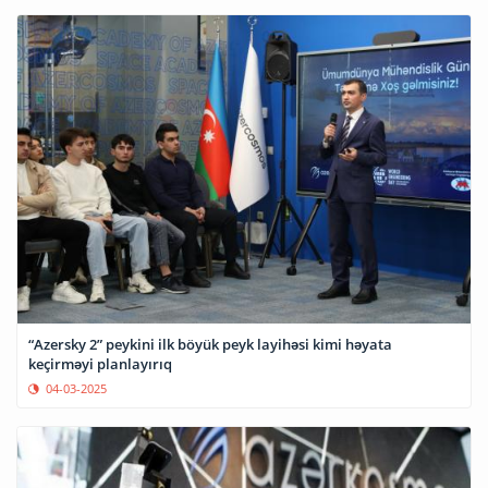
“Azersky 2” peykini ilk böyük peyk layihəsi kimi həyata
keçirməyi planlayırıq
04-03-2025