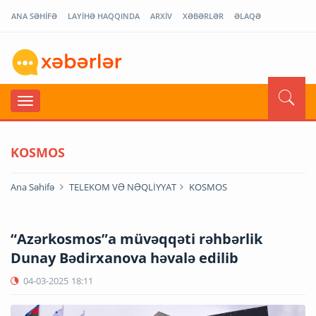
ANA SƏHİFƏ
LAYİHƏ HAQQINDA
ARXİV
XƏBƏRLƏR
ƏLAQƏ
KOSMOS
Ana Səhifə
TELEKOM VƏ NƏQLİYYAT
KOSMOS
“Azərkosmos”a müvəqqəti rəhbərlik
Dunay Bədirxanova həvalə edilib
04-03-2025
18:11