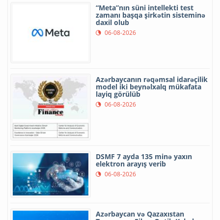
“Meta”nın süni intellekti test
zamanı başqa şirkətin sisteminə
daxil olub
06-08-2026
Azərbaycanın rəqəmsal idarəçilik
model iki beynəlxalq mükafata
layiq görülüb
06-08-2026
DSMF 7 ayda 135 minə yaxın
elektron arayış verib
06-08-2026
Azərbaycan və Qazaxıstan