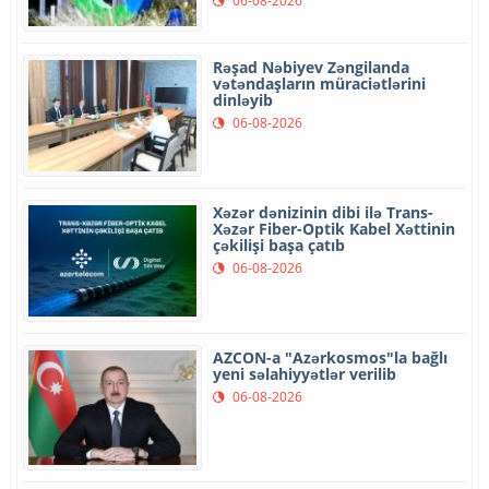
06-08-2026
Rəşad Nəbiyev Zəngilanda
vətəndaşların müraciətlərini
dinləyib
06-08-2026
Xəzər dənizinin dibi ilə Trans-
Xəzər Fiber-Optik Kabel Xəttinin
çəkilişi başa çatıb
06-08-2026
AZCON-a "Azərkosmos"la bağlı
yeni səlahiyyətlər verilib
06-08-2026