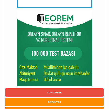
SON XƏBƏR
POPULYAR