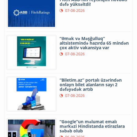
dəfə yüksəltdi!
07-08-2026
“Əmək və Məşğulluq”
altsistemində hazırda 65 mindən
çox aktiv vakansiya var
07-08-2026
“Biletim.az” portalı üzərindən
onlayn bilet alanların sayı 2
dəfəyədək artıb
07-08-2026
“Google”un məlumat emalı
mərkəzi Hindistanda etirazlara
səbəb olub