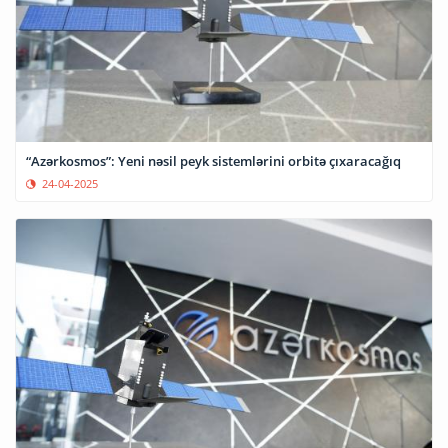
“Azərkosmos”: Yeni nəsil peyk sistemlərini orbitə çıxaracağıq
24-04-2025