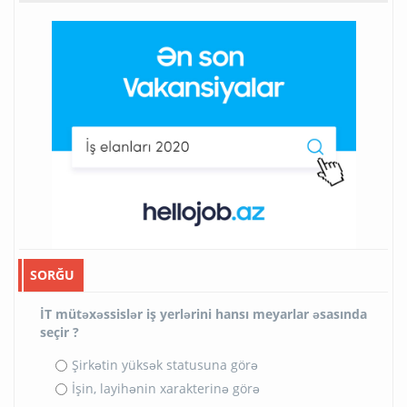
SORĞU
İT mütəxəssislər iş yerlərini hansı meyarlar əsasında
seçir ?
Şirkətin yüksək statusuna görə
İşin, layihənin xarakterinə görə