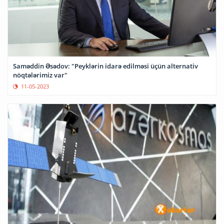
Saməddin Əsədov: "Peyklərin idarə edilməsi üçün alternativ
nöqtələrimiz var"
11-05-2023