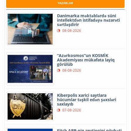
YAZARLAR
Danimarka məktəblərdə süni
intellektdən istifadəyə nəzarəti
sərtləşdirir
08-08-2026
“Azərkosmos”un KOSMİK
Akademiyası mükafata layiq
görülüb
08-08-2026
Kiberpolis xarici saytlara
hücumlar təşkil edən şəxsləri
saxlayıb
07-08-2026
Fitch ABB-nin reytinqini növbəti