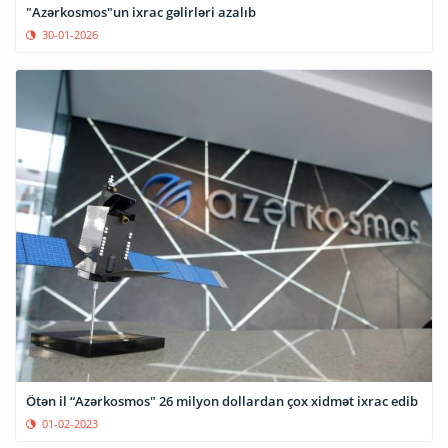
"Azərkosmos"un ixrac gəlirləri azalıb
30-01-2026
Ötən il “Azərkosmos" 26 milyon dollardan çox xidmət ixrac edib
01-02-2023