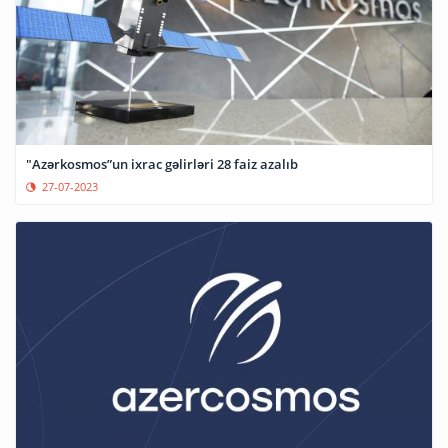
"Azərkosmos”un ixrac gəlirləri 28 faiz azalıb
27-07-2023