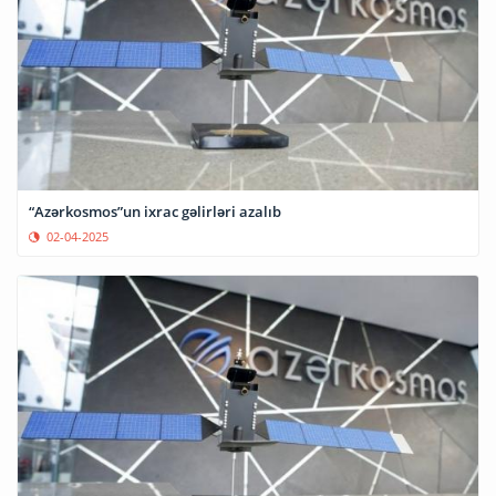
“Azərkosmos”un ixrac gəlirləri azalıb
02-04-2025