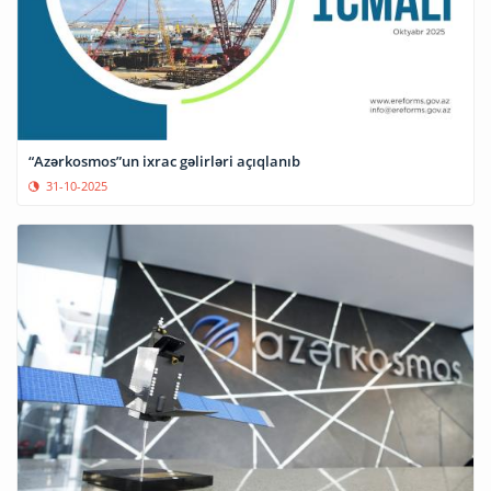
“Azərkosmos”un ixrac gəlirləri açıqlanıb
31-10-2025