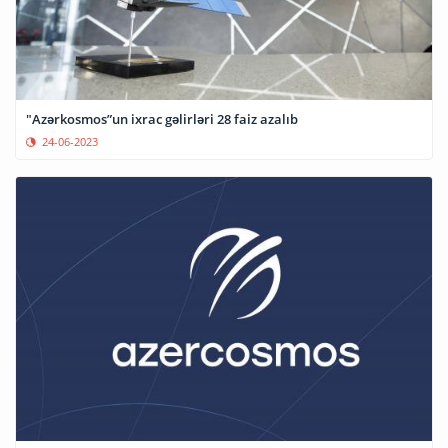
"Azərkosmos”un ixrac gəlirləri 28 faiz azalıb
24-06-2023