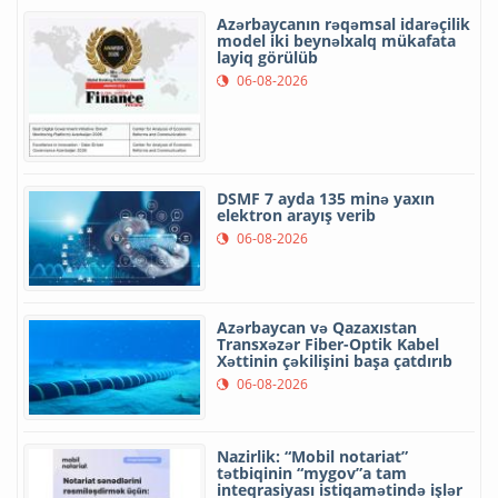
Azərbaycanın rəqəmsal idarəçilik
model iki beynəlxalq mükafata
layiq görülüb
06-08-2026
DSMF 7 ayda 135 minə yaxın
elektron arayış verib
06-08-2026
Azərbaycan və Qazaxıstan
Transxəzər Fiber-Optik Kabel
Xəttinin çəkilişini başa çatdırıb
06-08-2026
Nazirlik: “Mobil notariat”
tətbiqinin “mygov”a tam
inteqrasiyası istiqamətində işlər