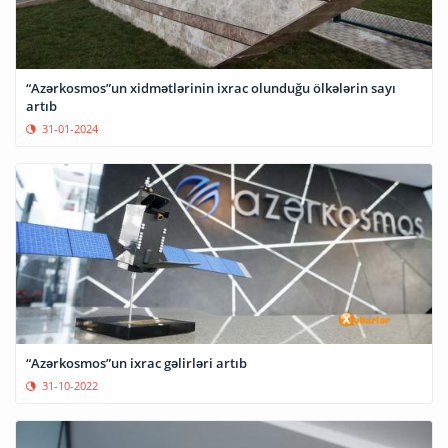
“Azərkosmos”un xidmətlərinin ixrac olunduğu ölkələrin sayı
artıb
31-01-2024
“Azərkosmos”un ixrac gəlirləri artıb
31-10-2022