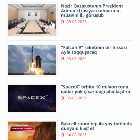
Nazir Qazaxıstanın Prezident
Administrasiyası rəhbərinin
müavini ilə görüşüb
05-08-2026
"Falcon 9" raketinin bir hissəsi
Ayla toqquşacaq
05-08-2026
“SpaceX” orbitə 10 milyon tona
qədər yük çıxarmağı planlaşdırır
05-08-2026
Bakcell rouminqi ilə yay tətilində
dünyanı kəşf et
04-08-2026