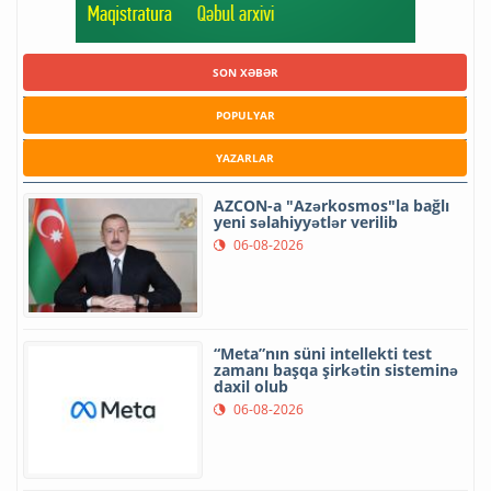
SON XƏBƏR
POPULYAR
YAZARLAR
AZCON-a "Azərkosmos"la bağlı
yeni səlahiyyətlər verilib
06-08-2026
“Meta”nın süni intellekti test
zamanı başqa şirkətin sisteminə
daxil olub
06-08-2026