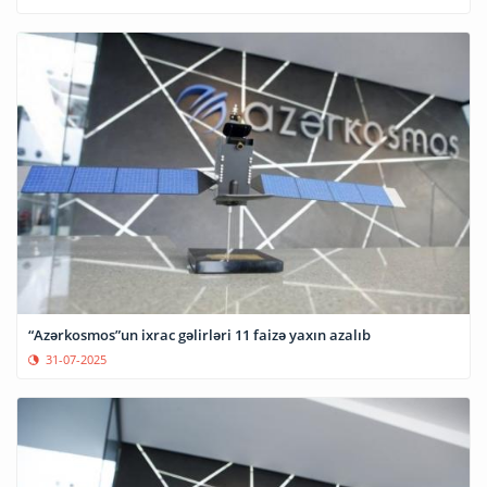
“Azərkosmos”un ixrac gəlirləri 11 faizə yaxın azalıb
31-07-2025