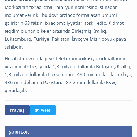
Mərkəzinin “İxrac icmalı”nın iyun nömrəsinə istinadən
məlumat verir ki, bu dövr ərzində formalaşan ümumi
gəlirlərin 63 faizini ixrac əməliyyatları təşkil edib. Xidmət
təqdim olunan ölkələr arasında Birləşmiş Krallıq,
Lüksemburq, Türkiyə, Pakistan, İsveç və Misir böyük paya
sahibdir.
Hesabat dövründə peyk telekommunikasiya xidmətlərinin
ixracının ilk beşliyində 1,8 milyon dollar ilə Birləşmiş Krallıq,
1,3 milyon dollar ilə Lüksemburq, 490 min dollar ilə Türkiyə,
486 min dollar ilə Pakistan, 187,2 min dollar ilə İsveç
qərarlaşıb.
Paylaş
Tweet
ŞƏRHLƏR