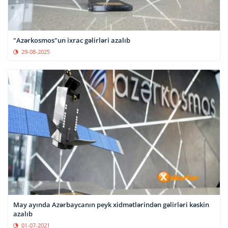
"Azərkosmos"un ixrac gəlirləri azalıb
29-08-2025
May ayında Azərbaycanın peyk xidmətlərindən gəlirləri kəskin
azalıb
01-07-2021