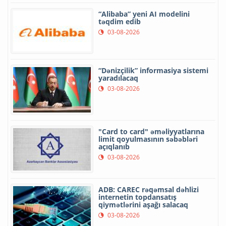
“Alibaba” yeni AI modelini
təqdim edib
03-08-2026
“Dənizçilik” informasiya sistemi
yaradılacaq
03-08-2026
"Card to card" əməliyyatlarına
limit qoyulmasının səbəbləri
açıqlanıb
03-08-2026
ADB: CAREC rəqəmsal dəhlizi
internetin topdansatış
qiymətlərini aşağı salacaq
03-08-2026