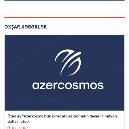
OXŞAR XƏBƏRLƏR
Ötən ay “Azərkosmos”un ixrac etdiyi xidmətin dəyəri 1 milyon
dolları ötüb
03-03-2026