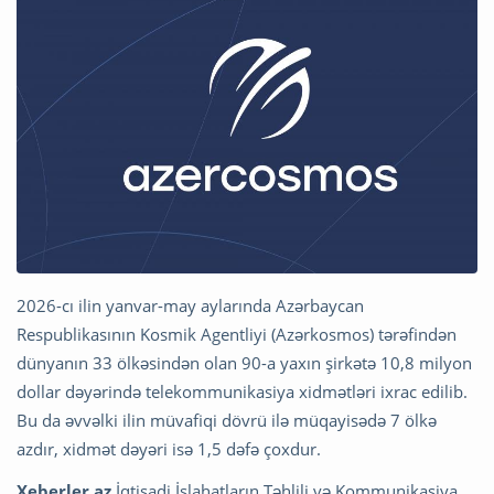
2026-cı ilin yanvar-may aylarında Azərbaycan
Respublikasının Kosmik Agentliyi (Azərkosmos) tərəfindən
dünyanın 33 ölkəsindən olan 90-a yaxın şirkətə 10,8 milyon
dollar dəyərində telekommunikasiya xidmətləri ixrac edilib.
Bu da əvvəlki ilin müvafiqi dövrü ilə müqayisədə 7 ölkə
azdır, xidmət dəyəri isə 1,5 dəfə çoxdur.
Xeberler.az
İqtisadi İslahatların Təhlili və Kommunikasiya