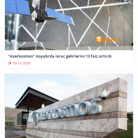
"Azərkosmos" noyabrda ixrac gəlirlərini 13 faiz artırıb
30-12-2020