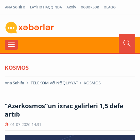
ANA SƏHİFƏ
LAYİHƏ HAQQINDA
ARXİV
XƏBƏRLƏR
ƏLAQƏ
KOSMOS
Ana Səhifə
TELEKOM VƏ NƏQLİYYAT
KOSMOS
“Azərkosmos”un ixrac gəlirləri 1,5 dəfə
artıb
01-07-2026
14:31