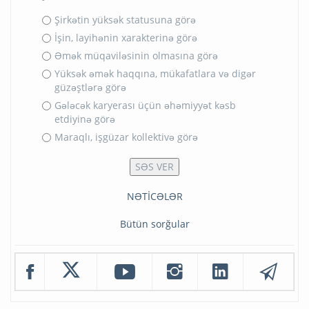
Şirkətin yüksək statusuna görə
İşin, layihənin xarakterinə görə
Əmək müqaviləsinin olmasına görə
Yüksək əmək haqqına, mükafatlara və digər
güzəştlərə görə
Gələcək karyerası üçün əhəmiyyət kəsb
etdiyinə görə
Maraqlı, işgüzar kollektivə görə
NƏTİCƏLƏR
Bütün sorğular