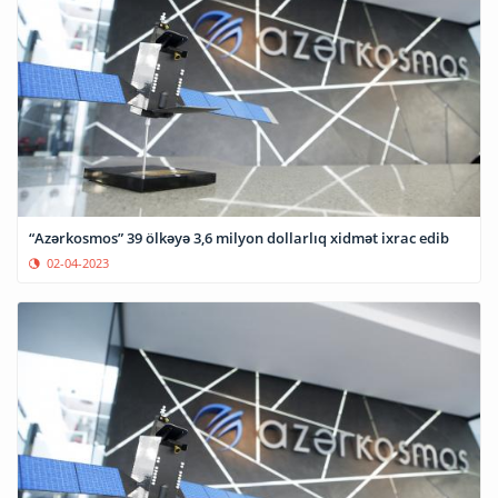
“Azərkosmos” 39 ölkəyə 3,6 milyon dollarlıq xidmət ixrac edib
02-04-2023