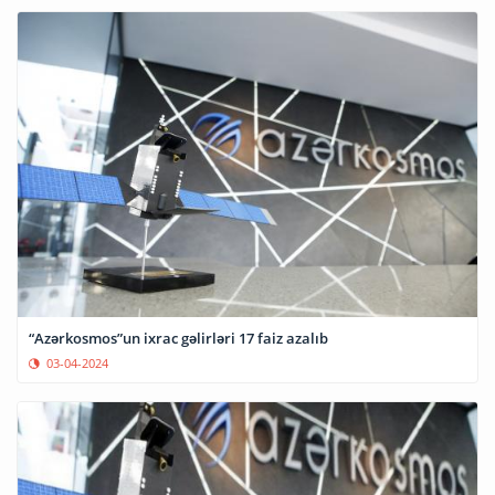
“Azərkosmos”un ixrac gəlirləri 17 faiz azalıb
03-04-2024