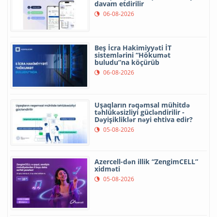
davam etdirilir
06-08-2026
Beş İcra Hakimiyyəti İT
sistemlərini “Hökumət
buludu”na köçürüb
06-08-2026
Uşaqların rəqəmsal mühitdə
təhlükəsizliyi gücləndirilir -
Dəyişikliklər nəyi ehtiva edir?
05-08-2026
Azercell-dən illik “ZengimCELL”
xidməti
05-08-2026