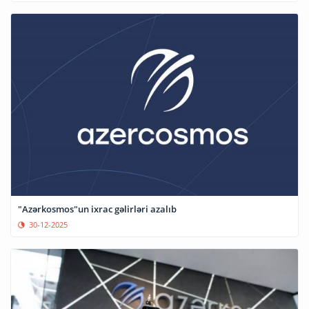
"Azərkosmos"un ixrac gəlirləri azalıb
30-12-2025