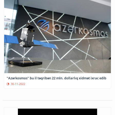
"Azərkosmos" bu il təqribən 22 mln. dollarlıq xidmət ixrac edib
30-11-2022