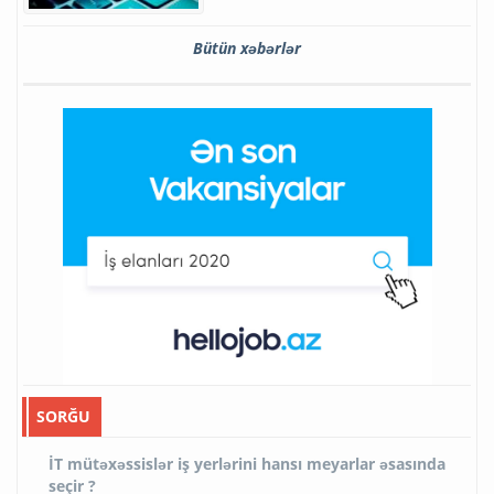
Bütün xəbərlər
SORĞU
İT mütəxəssislər iş yerlərini hansı meyarlar əsasında
seçir ?