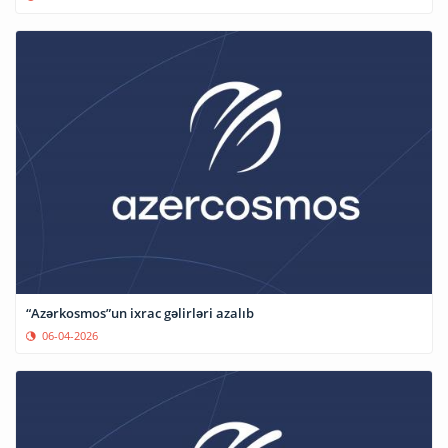
“Azərkosmos”un ixrac gəlirləri azalıb
06-04-2026