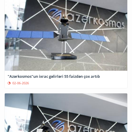
"Azərkosmos"un ixrac gəlirləri 55 faizdən çox artıb
02-06-2026