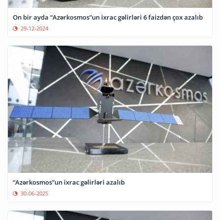
On bir ayda “Azərkosmos”un ixrac gəlirləri 6 faizdən çox azalıb
29-12-2024
“Azərkosmos”un ixrac gəlirləri azalıb
30-06-2025