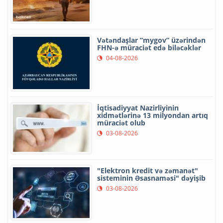
Vətəndaşlar “mygov” üzərindən
FHN-ə müraciət edə biləcəklər
04-08-2026
İqtisadiyyat Nazirliyinin
xidmətlərinə 13 milyondan artıq
müraciət olub
03-08-2026
"Elektron kredit və zəmanət"
sisteminin Əsasnaməsi" dəyişib
03-08-2026