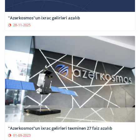
"Azərkosmos"un ixrac gəlirləri azalıb
28-11-2025
"Azərkosmos”un ixrac gəlirləri təxminən 27 faiz azalıb
01-09-2023