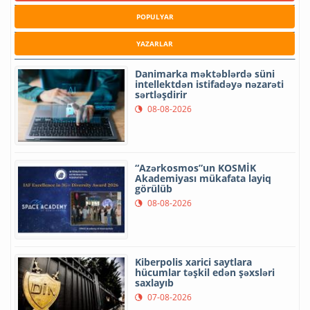
POPULYAR
YAZARLAR
Danimarka məktəblərdə süni
intellektdən istifadəyə nəzarəti
sərtləşdirir
08-08-2026
“Azərkosmos”un KOSMİK
Akademiyası mükafata layiq
görülüb
08-08-2026
Kiberpolis xarici saytlara
hücumlar təşkil edən şəxsləri
saxlayıb
07-08-2026