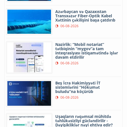
Azərbaycan və Qazaxıstan
Transxəzər Fiber-Optik Kabel
Xəttinin çəkilişini başa çatdırıb
06-08-2026
Nazirlik: “Mobil notariat”
tətbiqinin “mygov”a tam
inteqrasiyası istiqamətində işlər
davam etdirilir
06-08-2026
Beş İcra Hakimiyyəti İT
sistemlərini “Hökumət
buludu”na köçürüb
06-08-2026
Uşaqların rəqəmsal mühitdə
təhlükəsizliyi gücləndirilir -
Dəyişikliklər nəyi ehtiva edir?