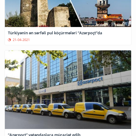
Türkiyənin ən sərfəli pul köçürmələri “Azərpoçt”da
21-04-2021
“Azərpoçt” vətəndaşlara müraciət edib