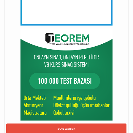
SON XƏBƏR