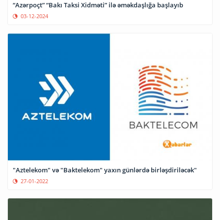
“Azərpoçt” “Bakı Taksi Xidməti” ilə əməkdaşlığa başlayıb
03-12-2024
"Aztelekom" və "Baktelekom" yaxın günlərdə birləşdiriləcək"
27-01-2022