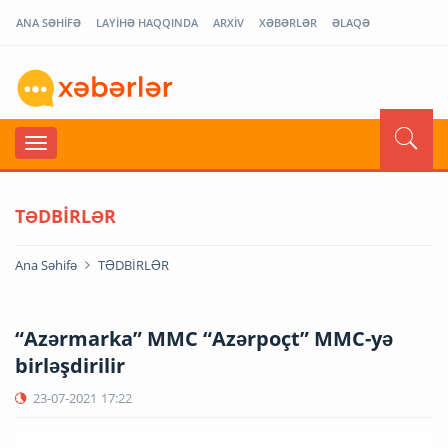
ANA SƏHİFƏ
LAYİHƏ HAQQINDA
ARXİV
XƏBƏRLƏR
ƏLAQƏ
TƏDBİRLƏR
Ana Səhifə
TƏDBİRLƏR
“Azərmarka” MMC “Azərpoçt” MMC-yə
birləşdirilir
23-07-2021
17:22