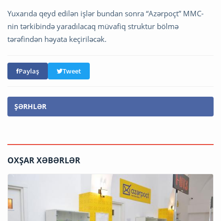
Yuxarıda qeyd edilən işlər bundan sonra “Azərpoçt” MMC-
nin tərkibində yaradılacaq müvafiq struktur bölmə
tərəfindən həyata keçiriləcək.
Paylaş
Tweet
ŞƏRHLƏR
OXŞAR XƏBƏRLƏR