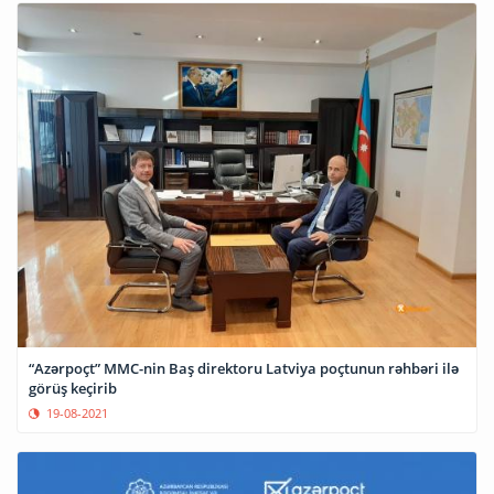
“Azərpoçt” MMC-nin Baş direktoru Latviya poçtunun rəhbəri ilə
görüş keçirib
19-08-2021