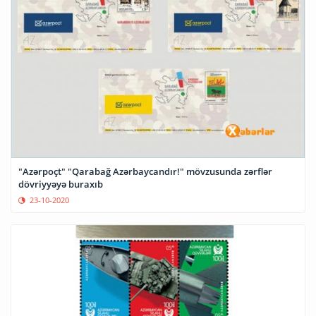
"Azərpoçt" "Qarabağ Azərbaycandır!" mövzusunda zərflər
dövriyyəyə buraxıb
23-10-2020