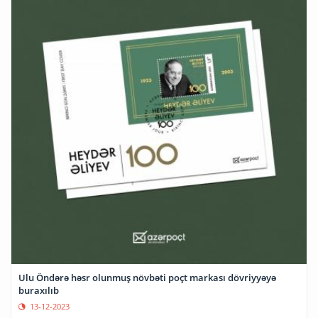
Ulu Öndərə həsr olunmuş növbəti poçt markası dövriyyəyə
buraxılıb
13-12-2023