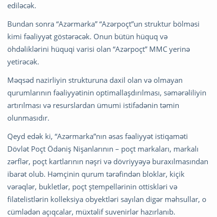
ediləcək.
Bundan sonra “Azərmarka” “Azərpoçt”un struktur bölməsi
kimi fəaliyyət göstərəcək. Onun bütün hüquq və
öhdəliklərini hüquqi varisi olan “Azərpoçt” MMC yerinə
yetirəcək.
Məqsəd nazirliyin strukturuna daxil olan və olmayan
qurumlarının fəaliyyətinin optimallaşdırılması, səmərəliliyin
artırılması və resurslardan ümumi istifadənin təmin
olunmasıdır.
Qeyd edək ki, “Azərmarka”nın əsas fəaliyyət istiqaməti
Dövlət Poçt Ödəniş Nişanlarının – poçt markaları, markalı
zərflər, poçt kartlarının nəşri və dövriyyəyə buraxılmasından
ibarət olub. Həmçinin qurum tərəfindən bloklar, kiçik
vərəqlər, bukletlər, poçt ştempellərinin ottiskləri və
filatelistlərin kolleksiya obyektləri sayılan digər məhsullar, o
cümlədən açıqcalar, müxtəlif suvenirlər hazırlanıb.