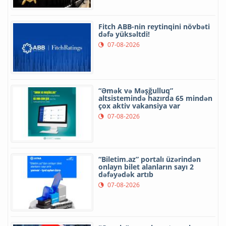
Fitch ABB-nin reytinqini növbəti
dəfə yüksəltdi!
07-08-2026
“Əmək və Məşğulluq”
altsistemində hazırda 65 mindən
çox aktiv vakansiya var
07-08-2026
“Biletim.az” portalı üzərindən
onlayn bilet alanların sayı 2
dəfəyədək artıb
07-08-2026