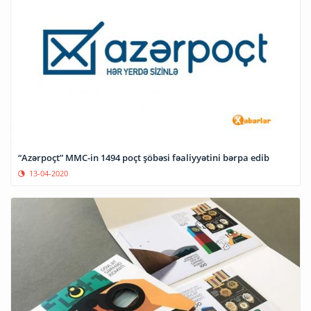
“Azərpoçt” MMC-in 1494 poçt şöbəsi fəaliyyətini bərpa edib
13-04-2020