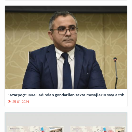
"Azərpoçt" MMC adından göndərilən saxta mesajların sayı artıb
25-01-2024