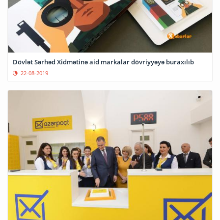
Dövlət Sərhəd Xidmətinə aid markalar dövriyyəyə buraxılıb
22-08-2019