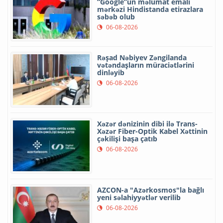
“Google”un məlumat emalı
mərkəzi Hindistanda etirazlara
səbəb olub
06-08-2026
Rəşad Nəbiyev Zəngilanda
vətəndaşların müraciətlərini
dinləyib
06-08-2026
Xəzər dənizinin dibi ilə Trans-
Xəzər Fiber-Optik Kabel Xəttinin
çəkilişi başa çatıb
06-08-2026
AZCON-a "Azərkosmos"la bağlı
yeni səlahiyyətlər verilib
06-08-2026