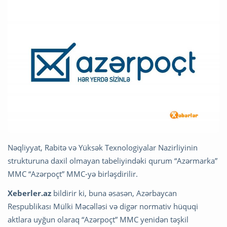
Nəqliyyat, Rabitə və Yüksək Texnologiyalar Nazirliyinin
strukturuna daxil olmayan tabeliyindəki qurum “Azərmarka”
MMC “Azərpoçt” MMC-yə birləşdirilir.
Xeberler.az
bildirir ki, buna əsasən, Azərbaycan
Respublikası Mülki Məcəlləsi və digər normativ hüquqi
aktlara uyğun olaraq “Azərpoçt” MMC yenidən təşkil