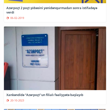
Azərpoçt 2 poçt şöbəsini yenidənqurmadan sonra istifadəyə
verdi
06-02-2019
Xankəndidə “Azərpoçt"un filialı fəaliyyətə başlayıb
20-10-2023