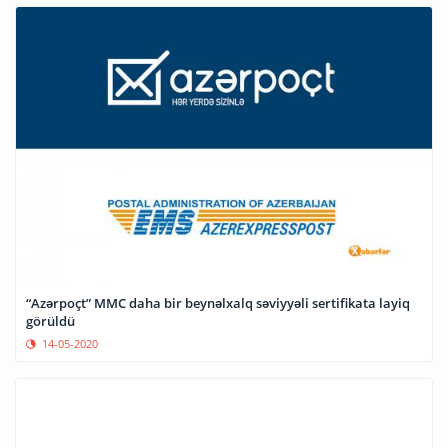
“Azərpoçt” MMC daha bir beynəlxalq səviyyəli sertifikata layiq
görüldü
14-05-2020