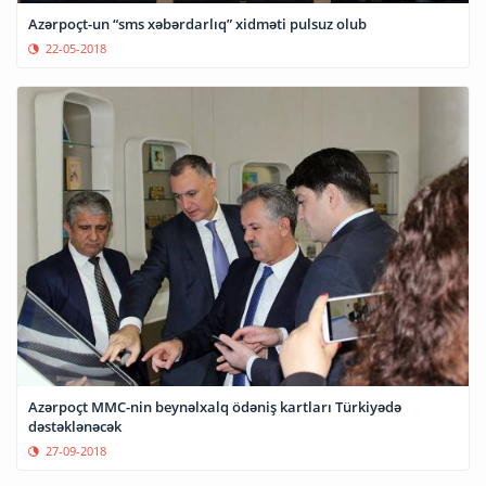
Azərpoçt-un “sms xəbərdarlıq” xidməti pulsuz olub
22-05-2018
Azərpoçt MMC-nin beynəlxalq ödəniş kartları Türkiyədə
dəstəklənəcək
27-09-2018