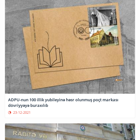
ADPU-nun 100 illik yubileyinə həsr olunmuş poçt markası
dövriyyəyə buraxılıb
23-12-2021