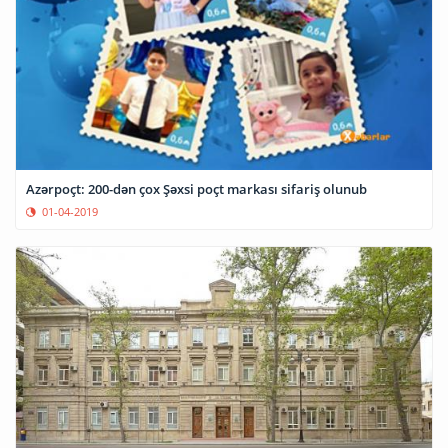
Azərpoçt: 200-dən çox Şəxsi poçt markası sifariş olunub
01-04-2019