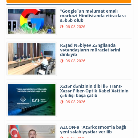
“Google”un məlumat emalı
mərkəzi Hindistanda etirazlara
səbəb olub
06-08-2026
Rəşad Nəbiyev Zəngilanda
vətəndaşların müraciətlərini
dinləyib
06-08-2026
Xəzər dənizinin dibi ilə Trans-
Xəzər Fiber-Optik Kabel Xəttinin
çəkilişi başa çatıb
06-08-2026
AZCON-a "Azərkosmos"la bağlı
yeni səlahiyyətlər verilib