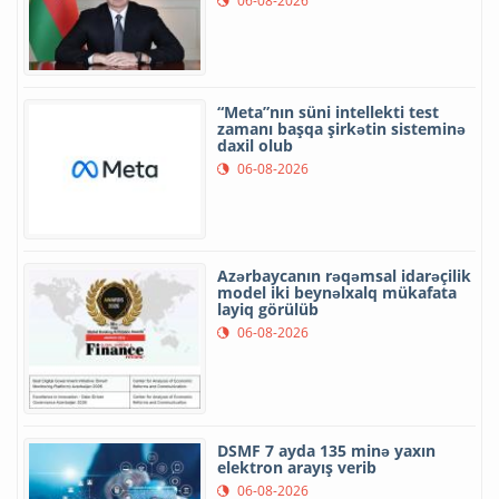
06-08-2026
“Meta”nın süni intellekti test
zamanı başqa şirkətin sisteminə
daxil olub
06-08-2026
Azərbaycanın rəqəmsal idarəçilik
model iki beynəlxalq mükafata
layiq görülüb
06-08-2026
DSMF 7 ayda 135 minə yaxın
elektron arayış verib
06-08-2026