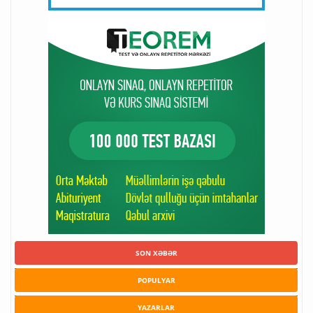
SON XƏBƏR
POPULYAR
YAZARLAR