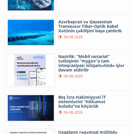
Azərbaycan və Qazaxıstan
Transxəzər Fiber-Optik Kabel
Xəttinin çəkilişini başa çatdırıb
06-08-2026
Nazirlik: “Mobil notariat”
tətbiqinin “mygov”a tam
inteqrasiyası istiqamətində işlər
davam etdirilir
06-08-2026
Beş İcra Hakimiyyəti İT
sistemlərini “Hökumət
buludu”na köçürüb
06-08-2026
Uşaqların rəqəmsal mühitdə