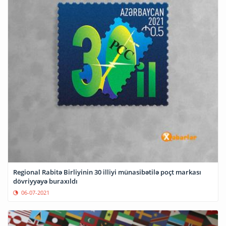
Regional Rabitə Birliyinin 30 illiyi münasibətilə poçt markası
dövriyyəyə buraxıldı
06-07-2021