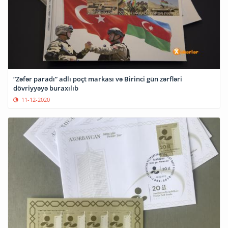
“Zəfər paradı” adlı poçt markası və Birinci gün zərfləri
dövriyyəyə buraxılıb
11-12-2020