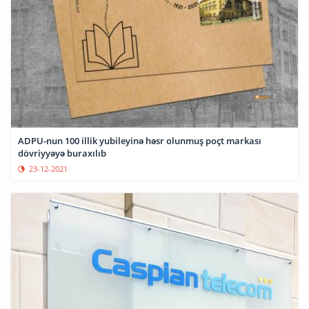
ADPU-nun 100 illik yubileyinə həsr olunmuş poçt markası
dövriyyəyə buraxılıb
23-12-2021