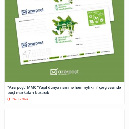
“Azərpoçt” MMC “Yaşıl dünya naminə həmrəylik ili” çərçivəsində
poçt markaları buraxıb
24-05-2024