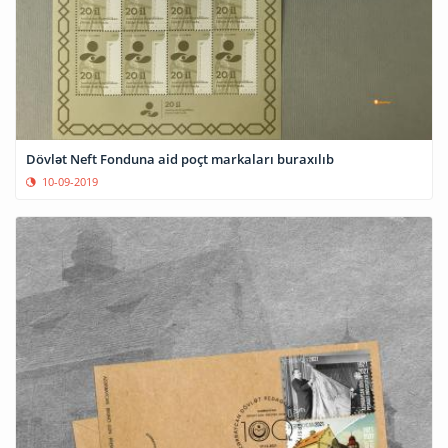
Dövlət Neft Fonduna aid poçt markaları buraxılıb
10-09-2019