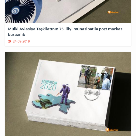
Mülki Aviasiya Təşkilatının 75 illiyi münasibətilə poçt markası
buraxılıb
24-09-2019