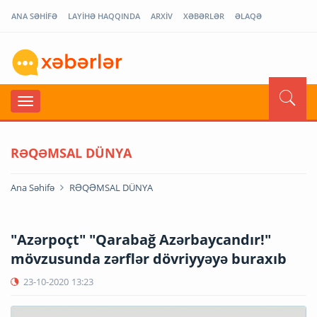
ANA SƏHİFƏ
LAYİHƏ HAQQINDA
ARXİV
XƏBƏRLƏR
ƏLAQƏ
RƏQƏMSAL DÜNYA
Ana Səhifə
RƏQƏMSAL DÜNYA
"Azərpoçt" "Qarabağ Azərbaycandır!"
mövzusunda zərflər dövriyyəyə buraxıb
23-10-2020
13:23