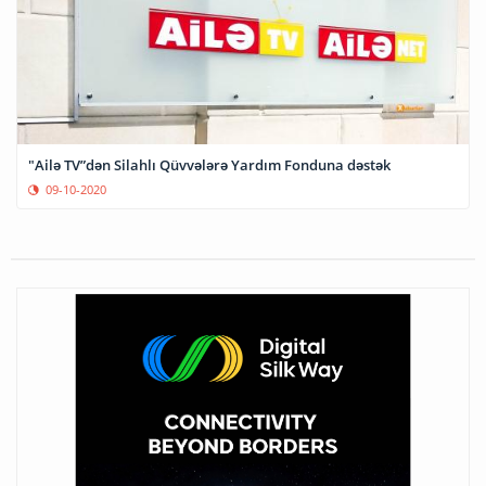
"Ailə TV”dən Silahlı Qüvvələrə Yardım Fonduna dəstək
09-10-2020