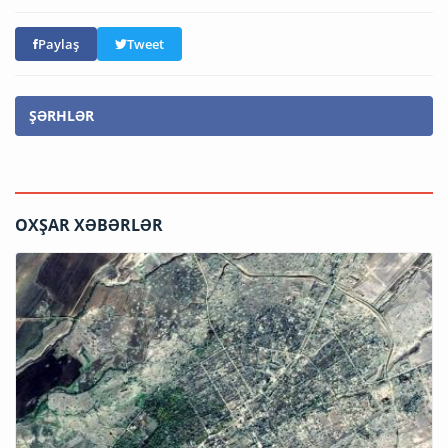
Paylaş
Tweet
ŞƏRHLƏR
OXŞAR XƏBƏRLƏR