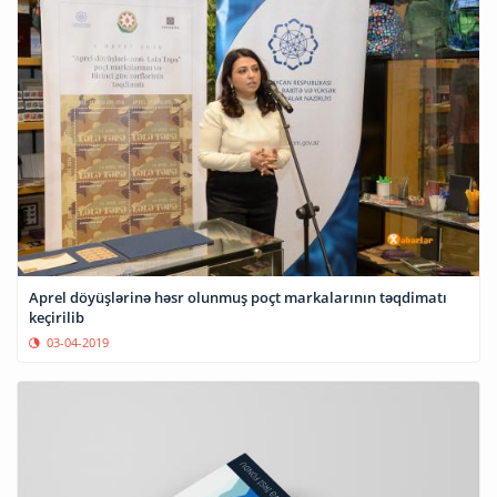
Aprel döyüşlərinə həsr olunmuş poçt markalarının təqdimatı
keçirilib
03-04-2019