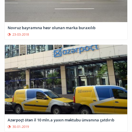
Novruz bayramına həsr olunan marka buraxılıb
23-03-2018
Azərpoçt ötən il 10 mln.a yaxın məktubu ünvanına çatdırıb
30-01-2019