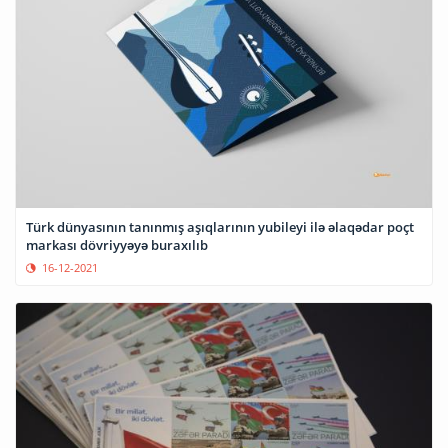
Türk dünyasının tanınmış aşıqlarının yubileyi ilə əlaqədar poçt
markası dövriyyəyə buraxılıb
16-12-2021