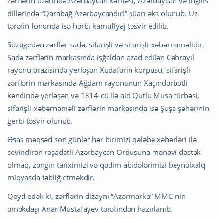
zərflərin üzərində Azərbaycan xəritəsi, Azərbaycan və ingilis
dillərində “Qarabağ Azərbaycandır!” şüarı əks olunub. Üz
tərəfin fonunda isə hərbi kamuflyaj təsvir edilib.
Sözügedən zərflər sadə, sifarişli və sifarişli-xəbərnaməlidir.
Sadə zərflərin markasında işğaldan azad edilən Cəbrayıl
rayonu ərazisində yerləşən Xudafərin körpüsü, sifarişli
zərflərin markasında Ağdam rayonunun Xaçındərbətli
kəndində yerləşən və 1314-cü ilə aid Qutlu Musa türbəsi,
sifarişli-xəbərnaməli zərflərin markasında isə Şuşa şəhərinin
gerbi təsvir olunub.
Əsas məqsəd son günlər hər birimizi qələbə xəbərləri ilə
sevindirən rəşadətli Azərbaycan Ordusuna mənəvi dəstək
olmaq, zəngin tariximizi və qədim abidələrimizi beynəlxalq
miqyasda təbliğ etməkdir.
Qeyd edək ki, zərflərin dizaynı “Azərmarka” MMC-nin
əməkdaşı Anar Mustafayev tərəfindən hazırlanıb.