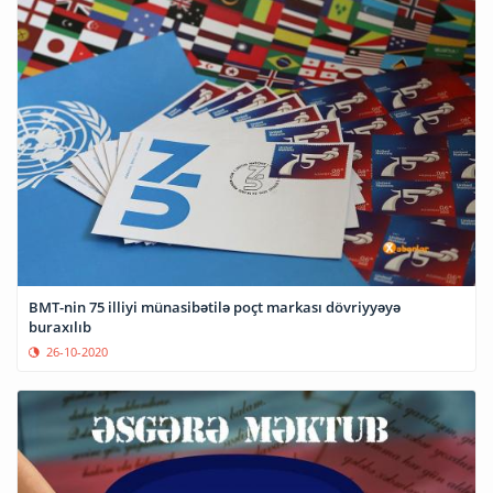
BMT-nin 75 illiyi münasibətilə poçt markası dövriyyəyə
buraxılıb
26-10-2020