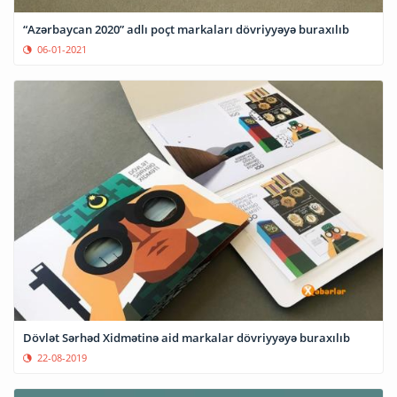
“Azərbaycan 2020” adlı poçt markaları dövriyyəyə buraxılıb
06-01-2021
Dövlət Sərhəd Xidmətinə aid markalar dövriyyəyə buraxılıb
22-08-2019