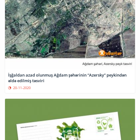
İşğaldan azad olunmuş Ağdam şəhərinin “Azersky” peykindən
əldə edilmiş təsviri
20-11-2020