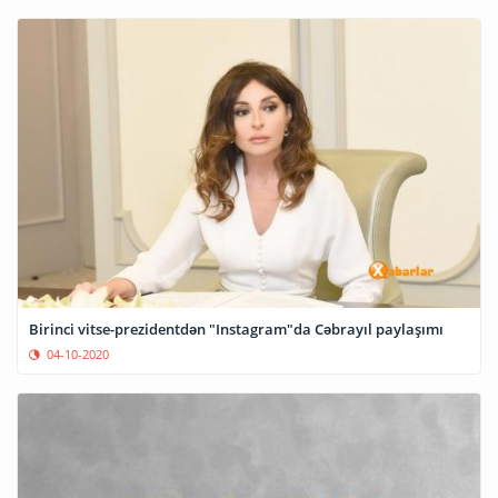
Birinci vitse-prezidentdən "Instagram"da Cəbrayıl paylaşımı
04-10-2020