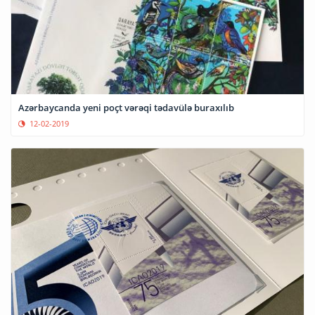
Azərbaycanda yeni poçt vərəqi tədavülə buraxılıb
12-02-2019