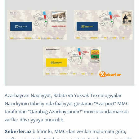
Azərbaycan Nəqliyyat, Rabitə və Yüksək Texnologiyalar
Nazirliyinin tabeliyində fəaliyyət göstərən “Azərpoçt” MMC
tərəfindən “Qarabağ Azərbaycandır!” mövzusunda markalı
zərflər dövriyyəyə buraxılıb.
Xeberler.az
bildirir ki, MMC-dən verilən məlumata görə,