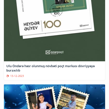
Ulu Öndərə həsr olunmuş növbəti poçt markası dövriyyəyə
buraxılıb
13-12-2023