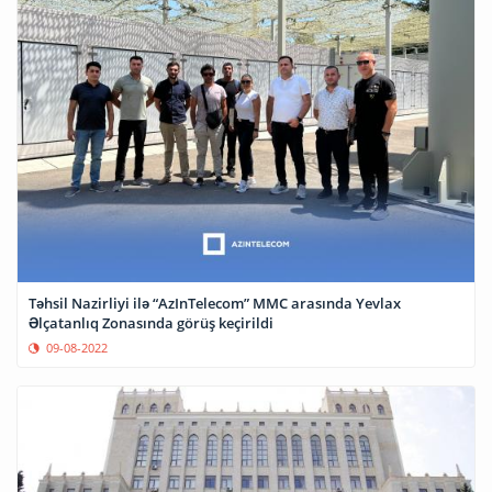
Təhsil Nazirliyi ilə “AzInTelecom” MMC arasında Yevlax
Əlçatanlıq Zonasında görüş keçirildi
09-08-2022