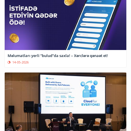
Məlumatları yerli “bulud”da saxla! – Xərclərə qənaət et!
14-05-2026