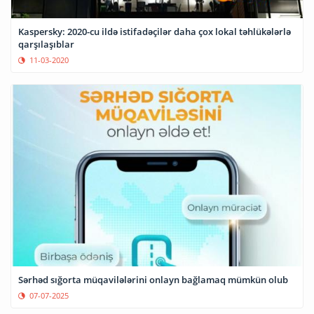
Kaspersky: 2020-cu ildə istifadəçilər daha çox lokal təhlükələrlə
qarşılaşıblar
11-03-2020
Sərhəd sığorta müqavilələrini onlayn bağlamaq mümkün olub
07-07-2025