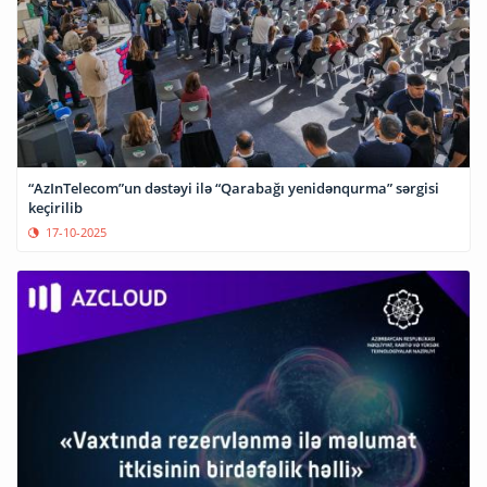
“AzInTelecom”un dəstəyi ilə “Qarabağı yenidənqurma” sərgisi
keçirilib
17-10-2025