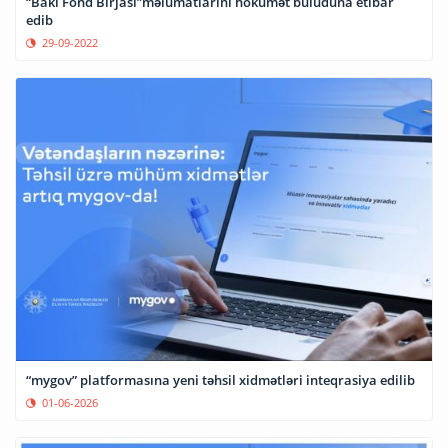
“Bakı Fond Birjası”məlumatlarını hökumət buluduna etibar
edib
29-09-2022
“mygov” platformasına yeni təhsil xidmətləri inteqrasiya edilib
01-06-2026