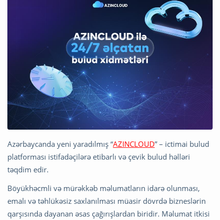
Azərbaycanda yeni yaradılmış “
AZINCLOUD
” – ictimai bulud
platforması istifadəçilərə etibarlı və çevik bulud həlləri
təqdim edir.
Böyükhəcmli və mürəkkəb məlumatların idarə olunması,
emalı və təhlükəsiz saxlanılması müasir dövrdə bizneslərin
qarşısında dayanan əsas çağırışlardan biridir. Məlumat itkisi