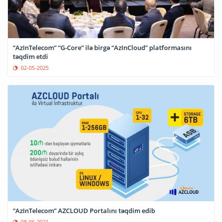
“AzInTelecom” “G-Core” ilə birgə “AzInCloud” platformasını
təqdim etdi
02-05-2025
“AzInTelecom” AZCLOUD Portalını təqdim edib
08-06-2021