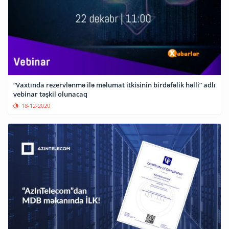
“Vaxtında rezervlənmə ilə məlumat itkisinin birdəfəlik həlli” adlı
vebinar təşkil olunacaq
18-12-2020