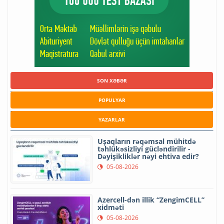
SON XƏBƏR
POPULYAR
YAZARLAR
Uşaqların rəqəmsal mühitdə
təhlükəsizliyi gücləndirilir -
Dəyişikliklər nəyi ehtiva edir?
05-08-2026
Azercell-dən illik “ZengimCELL”
xidməti
05-08-2026