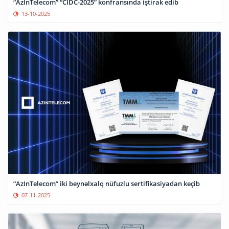
“AzInTelecom” “CIDC-2025” konfransında iştirak edib
13-10-2025
“AzInTelecom” iki beynəlxalq nüfuzlu sertifikasiyadan keçib
07-11-2025