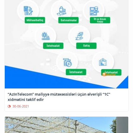
“AzInTelecom” maliyyə mütəxəssisləri üçün əlverişli “1C”
xidmətini təklif edir
30-06-2021