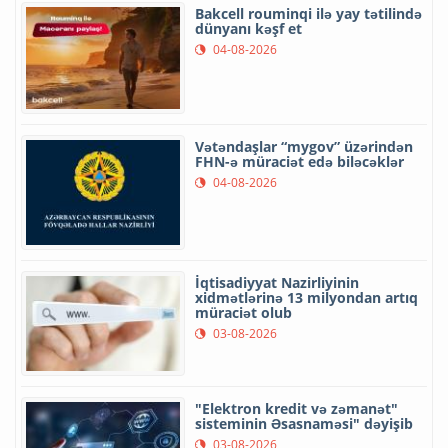
Bakcell rouminqi ilə yay tətilində
dünyanı kəşf et
04-08-2026
Vətəndaşlar “mygov” üzərindən
FHN-ə müraciət edə biləcəklər
04-08-2026
İqtisadiyyat Nazirliyinin
xidmətlərinə 13 milyondan artıq
müraciət olub
03-08-2026
"Elektron kredit və zəmanət"
sisteminin Əsasnaməsi" dəyişib
03-08-2026