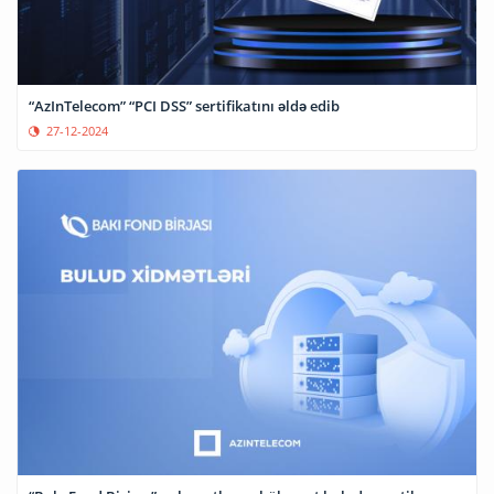
“AzInTelecom” “PCI DSS” sertifikatını əldə edib
27-12-2024