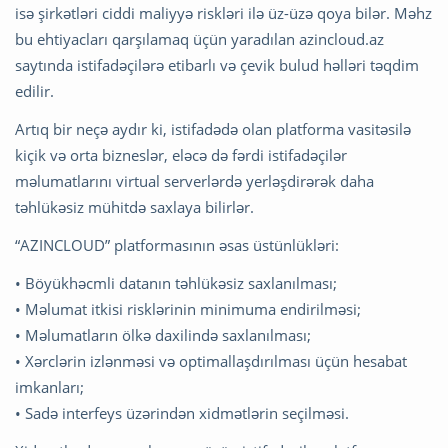
isə şirkətləri ciddi maliyyə riskləri ilə üz-üzə qoya bilər. Məhz
bu ehtiyacları qarşılamaq üçün yaradılan azincloud.az
saytında istifadəçilərə etibarlı və çevik bulud həlləri təqdim
edilir.
Artıq bir neçə aydır ki, istifadədə olan platforma vasitəsilə
kiçik və orta bizneslər, eləcə də fərdi istifadəçilər
məlumatlarını virtual serverlərdə yerləşdirərək daha
təhlükəsiz mühitdə saxlaya bilirlər.
“AZINCLOUD” platformasının əsas üstünlükləri:
• Böyükhəcmli datanın təhlükəsiz saxlanılması;
• Məlumat itkisi risklərinin minimuma endirilməsi;
• Məlumatların ölkə daxilində saxlanılması;
• Xərclərin izlənməsi və optimallaşdırılması üçün hesabat
imkanları;
• Sadə interfeys üzərindən xidmətlərin seçilməsi.