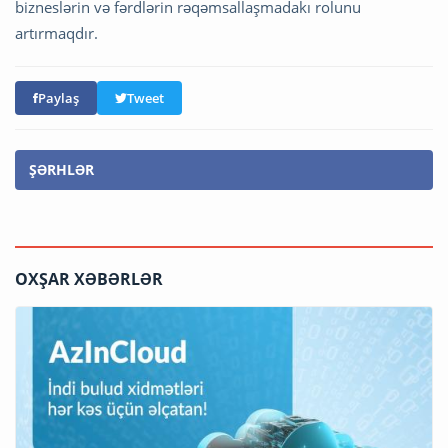
bizneslərin və fərdlərin rəqəmsallaşmadakı rolunu
artırmaqdır.
Paylaş
Tweet
ŞƏRHLƏR
OXŞAR XƏBƏRLƏR