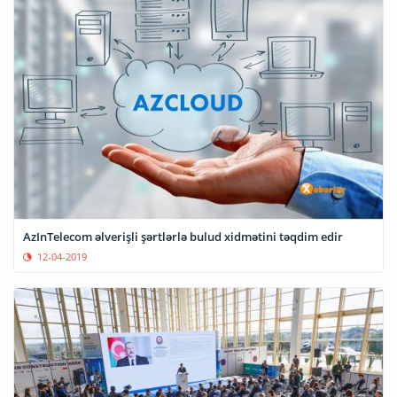
AzInTelecom əlverişli şərtlərlə bulud xidmətini təqdim edir
12-04-2019