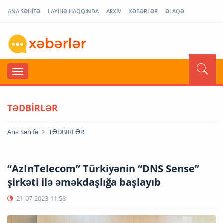
ANA SƏHİFƏ
LAYİHƏ HAQQINDA
ARXİV
XƏBƏRLƏR
ƏLAQƏ
TƏDBİRLƏR
Ana Səhifə
TƏDBİRLƏR
“AzInTelecom” Türkiyənin “DNS Sense”
şirkəti ilə əməkdaşlığa başlayıb
21-07-2023
11:58