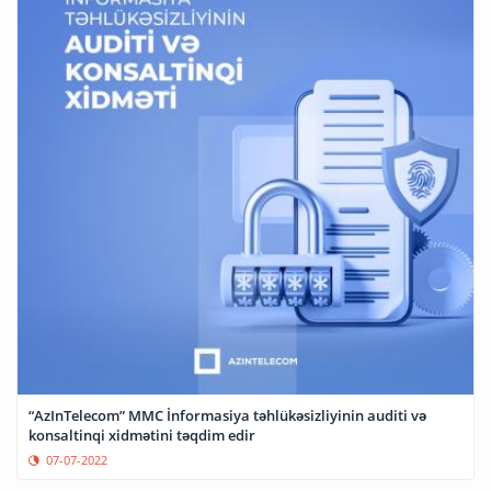
“AzInTelecom” MMC İnformasiya təhlükəsizliyinin auditi və
konsaltinqi xidmətini təqdim edir
07-07-2022