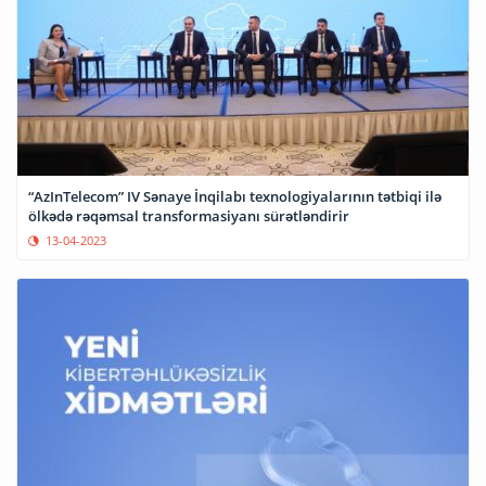
“AzInTelecom” IV Sənaye İnqilabı texnologiyalarının tətbiqi ilə
ölkədə rəqəmsal transformasiyanı sürətləndirir
13-04-2023