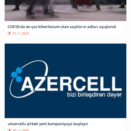
COP29-da ən çox kiberhücum olan saytların adları açıqlanıb
27-11-2024
«Azercell» şirkəti yeni kampaniyaya başlayır
30-11-2009