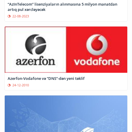
“AzInTelecom” lisenziyaların alınmasına 5 milyon manatdan
artıq pul xərcləyəcək
22-08-2023
Azerfon-Vodafone və “DNS”-dən yeni təklif
24-12-2010