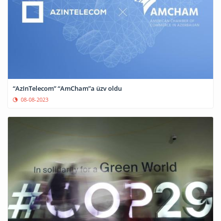
“AzInTelecom” “AmCham”a üzv oldu
08-08-2023