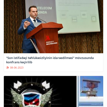
“Son istifadəçi təhlükəsizliyinin idarəedilməsi” mövzusunda
konfrans keçirilib
08-06-2023