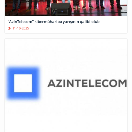
“AzInTelecom” kibermüharibə yarışının qalibi olub
11-10-2025