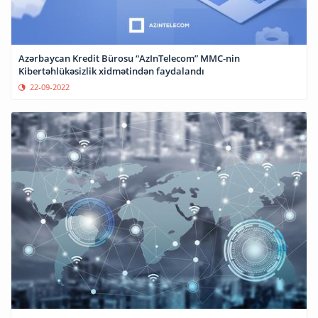
Azərbaycan Kredit Bürosu “AzInTelecom” MMC-nin
Kibertəhlükəsizlik xidmətindən faydalandı
22-09-2022