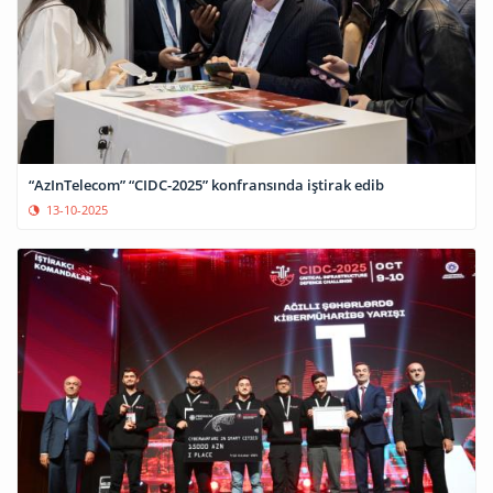
“AzInTelecom” “CIDC-2025” konfransında iştirak edib
13-10-2025