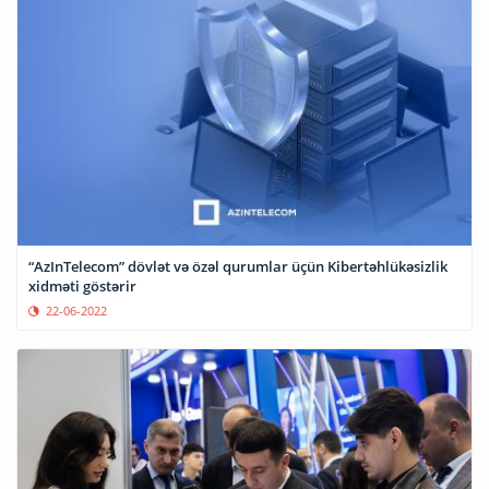
“AzInTelecom” dövlət və özəl qurumlar üçün Kibertəhlükəsizlik
xidməti göstərir
22-06-2022