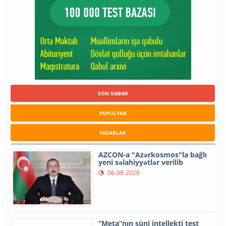
SON XƏBƏR
POPULYAR
YAZARLAR
AZCON-a "Azərkosmos"la bağlı
yeni səlahiyyətlər verilib
06-08-2026
“Meta”nın süni intellekti test