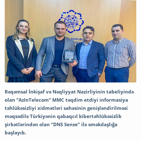
Rəqəmsal İnkişaf və Nəqliyyat Nazirliyinin tabeliyində
olan “AzInTelecom” MMC təqdim etdiyi informasiya
təhlükəsizliyi xidmətləri sahəsinin genişləndirilməsi
məqsədilə Türkiyənin qabaqcıl kibertəhlükəsizlik
şirkətlərindən olan “DNS Sense” ilə əməkdaşlığa
başlayıb.