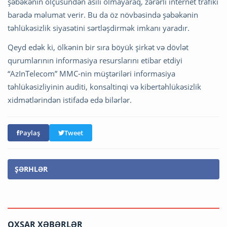
şəbəkənin ölçüsündən asılı olmayaraq, zərərli internet trafiki
barədə məlumat verir. Bu da öz növbəsində şəbəkənin
təhlükəsizlik siyasətini sərtləşdirmək imkanı yaradır.
Qeyd edək ki, ölkənin bir sıra böyük şirkət və dövlət
qurumlarının informasiya resurslarını etibar etdiyi
“AzInTelecom” MMC-nin müştəriləri informasiya
təhlükəsizliyinin auditi, konsaltinqi və kibertəhlükəsizlik
xidmətlərindən istifadə edə bilərlər.
Paylaş
Tweet
ŞƏRHLƏR
OXŞAR XƏBƏRLƏR