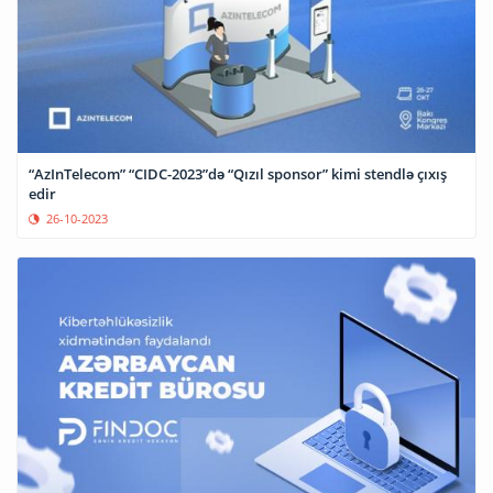
“AzInTelecom” “CIDC-2023”də “Qızıl sponsor” kimi stendlə çıxış
edir
26-10-2023