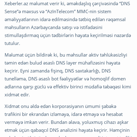
Xeberler.az məlumat verir ki, əməkdaşlıq çərçivəsində “DNS
Sense”ə məxsus və “AzInTelecom” MMC-nin sistem
əməliyyatlarının idarə edilməsində tətbiq edilən rəqəmsal
məhsulların Azərbaycanda satışı və istifadəsini
stimullaşdırmaq üçün tədbirlərin həyata keçirilməsi nəzərdə
tutulur.
Məlumat üçün bildirək ki, bu məhsullar aktiv təhlükəsizliyi
təmin edən bulud əsaslı DNS layer mühafizəsini həyata
keçirir. Eyni zamanda fişinq, DNS saxtakarlığı, DNS
tunelləmə, DNS əsaslı bot fəaliyyətlər və homoqlif domen
adlarına qarşı güclü və effektiv birinci müdafiə təbəqəsi kimi
xidmət edir.
Xidmət onu əldə edən korporasiyanın ümumi şəbəkə
trafikini bir ekrandan izləməyə, idarə etməyə və hesabat
verməyə imkan verir. Bundan əlavə, yoluxmuş cihazı aşkar
etmək üçün qabaqcıl DNS analizini həyata keçirir. Həmçinin