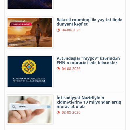
Bakcell rouminqi ilə yay tətilində
dünyanı kəşf et
04-08-2026
Vətəndaşlar “mygov” üzərindən
FHN-ə müraciət edə biləcəklər
04-08-2026
İqtisadiyyat Nazirliyinin
xidmətlərinə 13 milyondan artıq
müraciət olub
03-08-2026