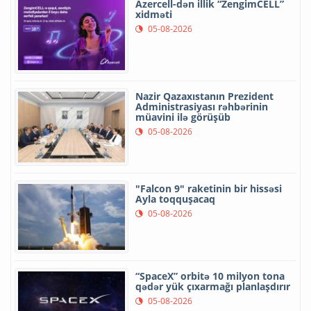
Azercell-dən illik “ZengimCELL”
xidməti
05-08-2026
Nazir Qazaxıstanın Prezident
Administrasiyası rəhbərinin
müavini ilə görüşüb
05-08-2026
"Falcon 9" raketinin bir hissəsi
Ayla toqquşacaq
05-08-2026
“SpaceX” orbitə 10 milyon tona
qədər yük çıxarmağı planlaşdırır
05-08-2026