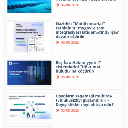
06-08-2026
Nazirlik: “Mobil notariat”
tətbiqinin “mygov”a tam
inteqrasiyası istiqamətində işlər
davam etdirilir
06-08-2026
Beş İcra Hakimiyyəti İT
sistemlərini “Hökumət
buludu”na köçürüb
06-08-2026
Uşaqların rəqəmsal mühitdə
təhlükəsizliyi gücləndirilir -
Dəyişikliklər nəyi ehtiva edir?
05-08-2026