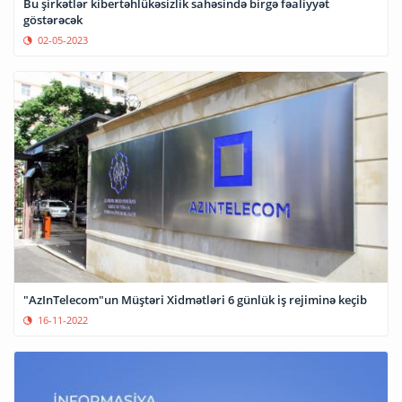
Bu şirkətlər kibertəhlükəsizlik sahəsində birgə fəaliyyət
göstərəcək
02-05-2023
"AzInTelecom"un Müştəri Xidmətləri 6 günlük iş rejiminə keçib
16-11-2022