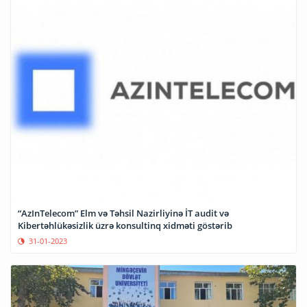
“AzInTelecom” Elm və Təhsil Nazirliyinə İT audit və
Kibertəhlükəsizlik üzrə konsultinq xidməti göstərib
31-01-2023