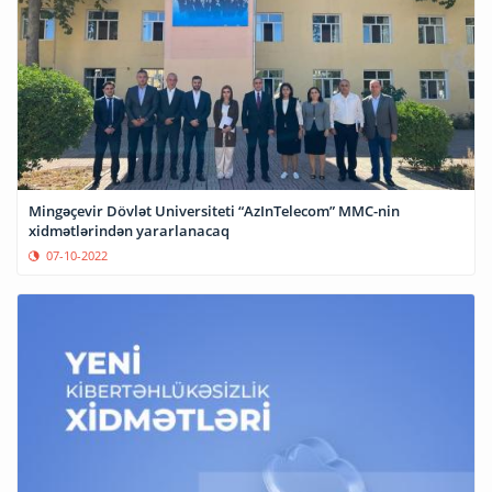
Mingəçevir Dövlət Universiteti “AzInTelecom” MMC-nin
xidmətlərindən yararlanacaq
07-10-2022