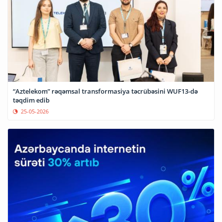
“Aztelekom” rəqəmsal transformasiya təcrübəsini WUF13-də
təqdim edib
25-05-2026