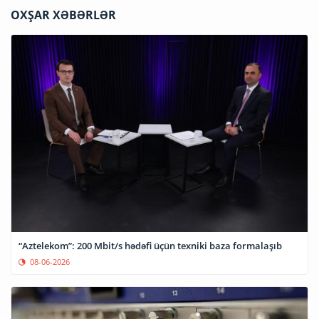
OXŞAR XƏBƏRLƏR
“Aztelekom”: 200 Mbit/s hədəfi üçün texniki baza formalaşıb
08-06-2026