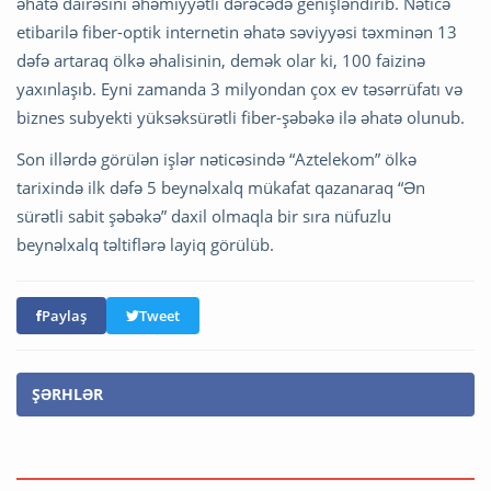
əhatə dairəsini əhəmiyyətli dərəcədə genişləndirib. Nəticə
etibarilə fiber-optik internetin əhatə səviyyəsi təxminən 13
dəfə artaraq ölkə əhalisinin, demək olar ki, 100 faizinə
yaxınlaşıb. Eyni zamanda 3 milyondan çox ev təsərrüfatı və
biznes subyekti yüksəksürətli fiber-şəbəkə ilə əhatə olunub.
Son illərdə görülən işlər nəticəsində “Aztelekom” ölkə
tarixində ilk dəfə 5 beynəlxalq mükafat qazanaraq “Ən
sürətli sabit şəbəkə” daxil olmaqla bir sıra nüfuzlu
beynəlxalq təltiflərə layiq görülüb.
Paylaş
Tweet
ŞƏRHLƏR