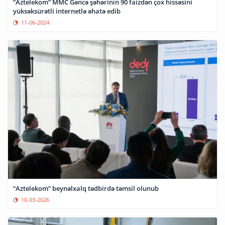
“Aztelekom” MMC Gəncə şəhərinin 90 faizdən çox hissəsini
yüksəksürətli internetlə əhatə edib
11-06-2024
“Aztelekom” beynəlxalq tədbirdə təmsil olunub
10-03-2026