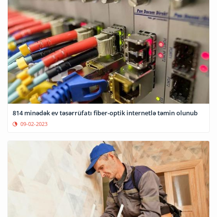
814 minədək ev təsərrüfatı fiber-optik internetlə təmin olunub
09-02-2023