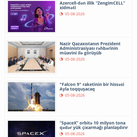
Azercell-dən illik “ZengimCELL”
xidməti
05-08-2026
Nazir Qazaxıstanın Prezident
Administrasiyası rəhbərinin
müavini ilə görüşüb
05-08-2026
"Falcon 9" raketinin bir hissəsi
Ayla toqquşacaq
05-08-2026
“SpaceX” orbitə 10 milyon tona
qədər yük çıxarmağı planlaşdırır
05-08-2026