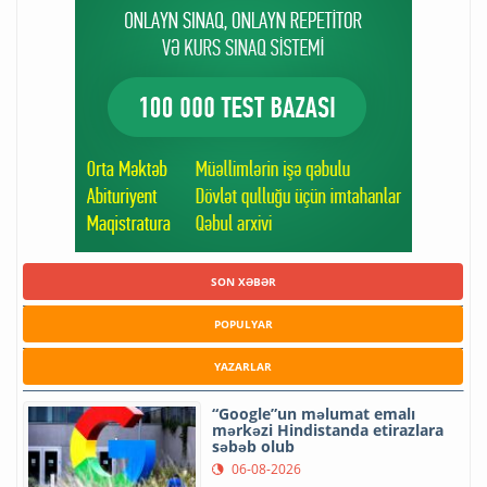
SON XƏBƏR
POPULYAR
YAZARLAR
“Google”un məlumat emalı
mərkəzi Hindistanda etirazlara
səbəb olub
06-08-2026