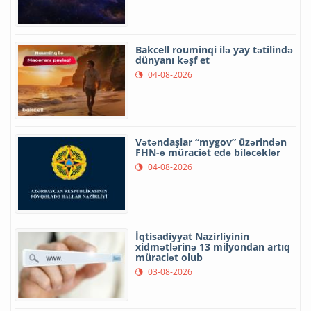
Bakcell rouminqi ilə yay tətilində
dünyanı kəşf et
04-08-2026
Vətəndaşlar “mygov” üzərindən
FHN-ə müraciət edə biləcəklər
04-08-2026
İqtisadiyyat Nazirliyinin
xidmətlərinə 13 milyondan artıq
müraciət olub
03-08-2026