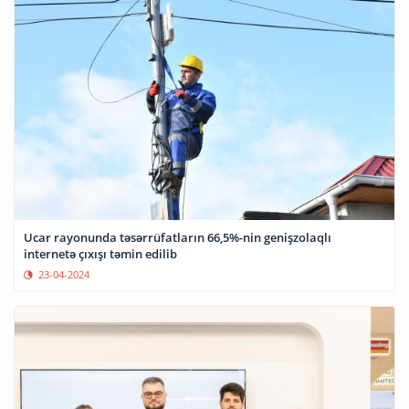
Ucar rayonunda təsərrüfatların 66,5%-nin genişzolaqlı
internetə çıxışı təmin edilib
23-04-2024