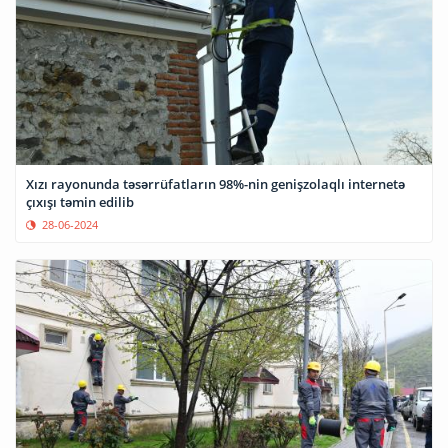
Xızı rayonunda təsərrüfatların 98%-nin genişzolaqlı internetə
çıxışı təmin edilib
28-06-2024