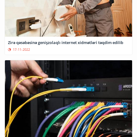
Zirə qəsəbəsinə genişzolaqlı internet xidmətləri təqdim edilib
17-11-2022