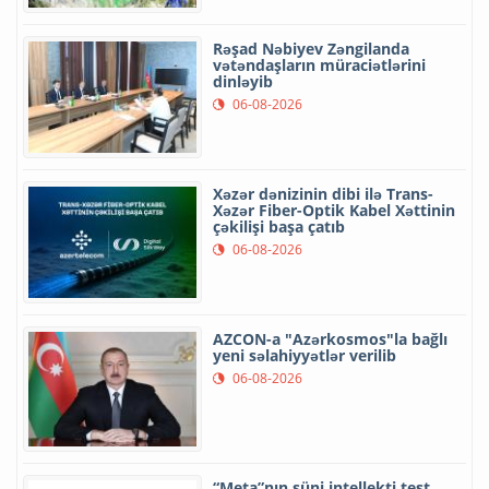
Rəşad Nəbiyev Zəngilanda
vətəndaşların müraciətlərini
dinləyib
06-08-2026
Xəzər dənizinin dibi ilə Trans-
Xəzər Fiber-Optik Kabel Xəttinin
çəkilişi başa çatıb
06-08-2026
AZCON-a "Azərkosmos"la bağlı
yeni səlahiyyətlər verilib
06-08-2026
“Meta”nın süni intellekti test