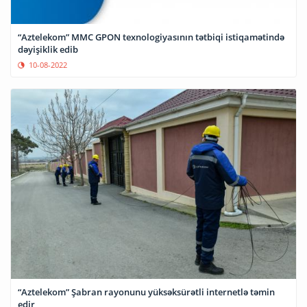
“Aztelekom” MMC GPON texnologiyasının tətbiqi istiqamətində
dəyişiklik edib
10-08-2022
“Aztelekom” Şabran rayonunu yüksəksürətli internetlə təmin
edir