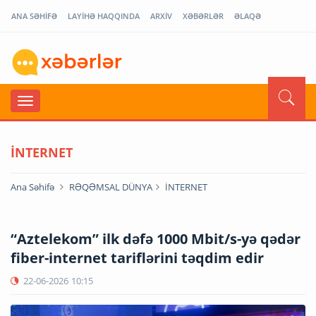
ANA SƏHİFƏ
LAYİHƏ HAQQINDA
ARXİV
XƏBƏRLƏR
ƏLAQƏ
İNTERNET
Ana Səhifə
RƏQƏMSAL DÜNYA
İNTERNET
“Aztelekom” ilk dəfə 1000 Mbit/s-yə qədər
fiber-internet tariflərini təqdim edir
22-06-2026
10:15