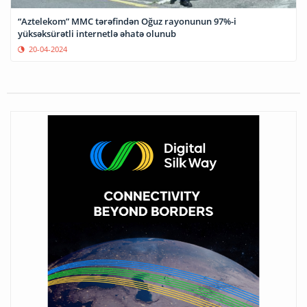
“Aztelekom” MMC tərəfindən Oğuz rayonunun 97%-i
yüksəksürətli internetlə əhatə olunub
20-04-2024