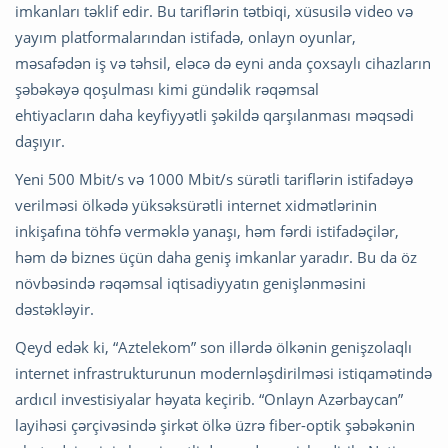
imkanları təklif edir. Bu tariflərin tətbiqi, xüsusilə video və
yayım platformalarından istifadə, onlayn oyunlar,
məsafədən iş və təhsil, eləcə də eyni anda çoxsaylı cihazların
şəbəkəyə qoşulması kimi gündəlik rəqəmsal
ehtiyacların daha keyfiyyətli şəkildə qarşılanması məqsədi
daşıyır.
Yeni 500 Mbit/s və 1000 Mbit/s sürətli tariflərin istifadəyə
verilməsi ölkədə yüksəksürətli internet xidmətlərinin
inkişafına töhfə verməklə yanaşı, həm fərdi istifadəçilər,
həm də biznes üçün daha geniş imkanlar yaradır. Bu da öz
növbəsində rəqəmsal iqtisadiyyatın genişlənməsini
dəstəkləyir.
Qeyd edək ki, “Aztelekom” son illərdə ölkənin genişzolaqlı
internet infrastrukturunun modernləşdirilməsi istiqamətində
ardıcıl investisiyalar həyata keçirib. “Onlayn Azərbaycan”
layihəsi çərçivəsində şirkət ölkə üzrə fiber-optik şəbəkənin