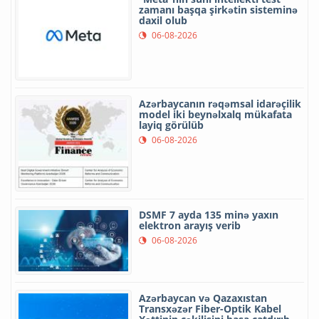
zamanı başqa şirkətin sisteminə
daxil olub
06-08-2026
Azərbaycanın rəqəmsal idarəçilik
model iki beynəlxalq mükafata
layiq görülüb
06-08-2026
DSMF 7 ayda 135 minə yaxın
elektron arayış verib
06-08-2026
Azərbaycan və Qazaxıstan
Transxəzər Fiber-Optik Kabel