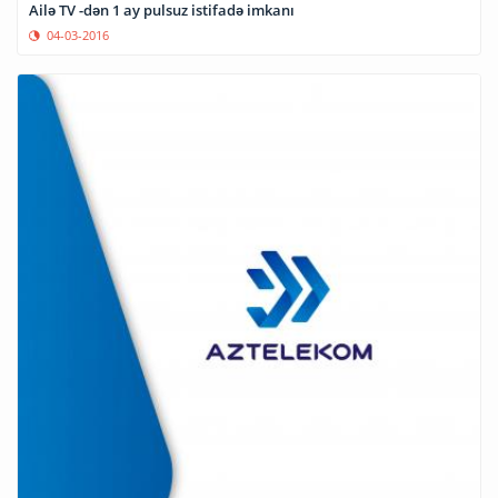
Ailə TV -dən 1 ay pulsuz istifadə imkanı
04-03-2016