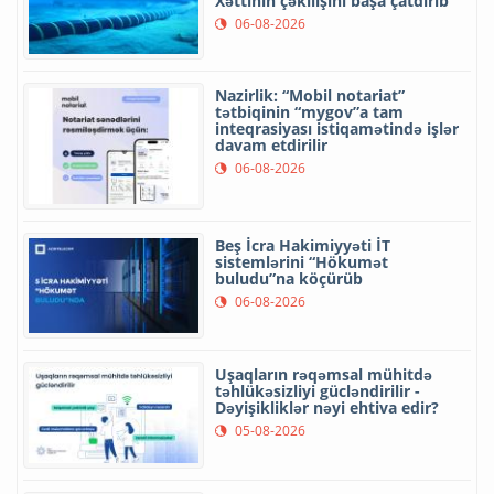
Xəttinin çəkilişini başa çatdırıb
06-08-2026
Nazirlik: “Mobil notariat”
tətbiqinin “mygov”a tam
inteqrasiyası istiqamətində işlər
davam etdirilir
06-08-2026
Beş İcra Hakimiyyəti İT
sistemlərini “Hökumət
buludu”na köçürüb
06-08-2026
Uşaqların rəqəmsal mühitdə
təhlükəsizliyi gücləndirilir -
Dəyişikliklər nəyi ehtiva edir?
05-08-2026