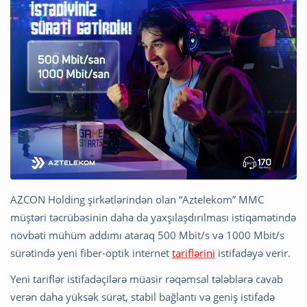
AZCON Holding şirkətlərindən olan “Aztelekom” MMC
müştəri təcrübəsinin daha da yaxşılaşdırılması istiqamətində
növbəti mühüm addımı ataraq 500 Mbit/s və 1000 Mbit/s
sürətində yeni fiber-optik internet
tariflərini
istifadəyə verir.
Yeni tariflər istifadəçilərə müasir rəqəmsal tələblərə cavab
verən daha yüksək sürət, stabil bağlantı və geniş istifadə