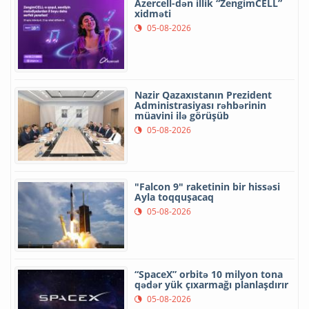
Azercell-dən illik “ZengimCELL”
xidməti
05-08-2026
Nazir Qazaxıstanın Prezident
Administrasiyası rəhbərinin
müavini ilə görüşüb
05-08-2026
"Falcon 9" raketinin bir hissəsi
Ayla toqquşacaq
05-08-2026
“SpaceX” orbitə 10 milyon tona
qədər yük çıxarmağı planlaşdırır
05-08-2026