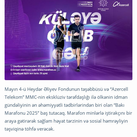
Mayın 4-ü Heydər Əliyev Fondunun təşəbbüsü və “Azercell
Telekom” MMC-nin eksklüziv tərəfdaşlığı ilə ölkənin idman
gündəliyinin ən əhəmiyyətli tədbirlərindən biri olan “Bakı
Marafonu 2025” baş tutacaq. Marafon minlərlə iştirakçını bir
araya gətirərək sağlam həyat tərzinin və sosial həmrəyliyin
təşviqinə töhfə verəcək.