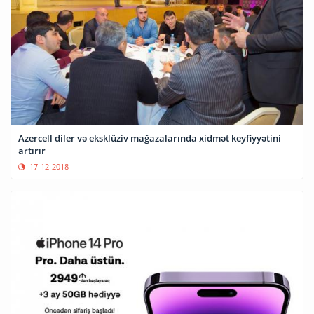
Azercell diler və eksklüziv mağazalarında xidmət keyfiyyətini
artırır
17-12-2018