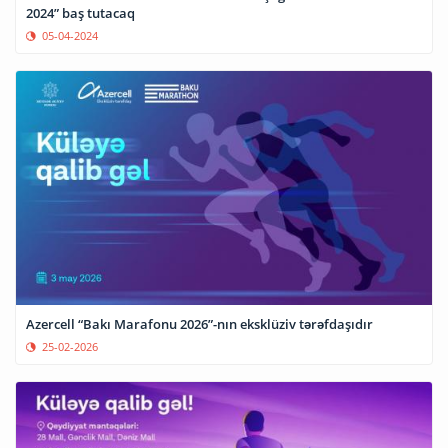
2024” baş tutacaq
05-04-2024
Azercell “Bakı Marafonu 2026”-nın eksklüziv tərəfdaşıdır
25-02-2026