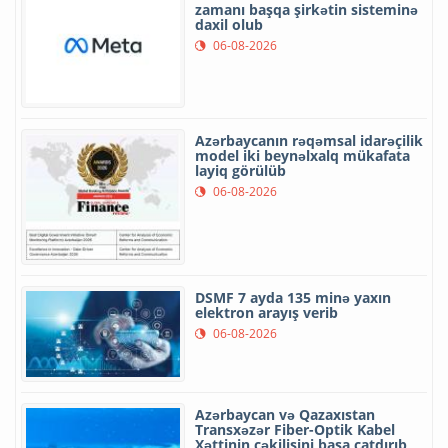
zamanı başqa şirkətin sisteminə
daxil olub
06-08-2026
Azərbaycanın rəqəmsal idarəçilik
model iki beynəlxalq mükafata
layiq görülüb
06-08-2026
DSMF 7 ayda 135 minə yaxın
elektron arayış verib
06-08-2026
Azərbaycan və Qazaxıstan
Transxəzər Fiber-Optik Kabel
Xəttinin çəkilişini başa çatdırıb