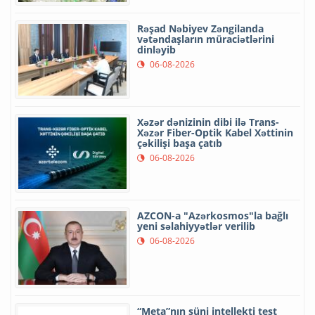
Rəşad Nəbiyev Zəngilanda
vətəndaşların müraciətlərini
dinləyib
06-08-2026
Xəzər dənizinin dibi ilə Trans-
Xəzər Fiber-Optik Kabel Xəttinin
çəkilişi başa çatıb
06-08-2026
AZCON-a "Azərkosmos"la bağlı
yeni səlahiyyətlər verilib
06-08-2026
“Meta”nın süni intellekti test