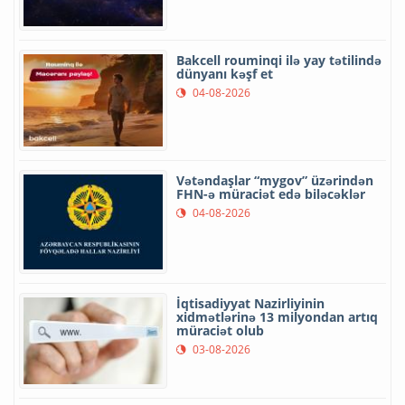
Bakcell rouminqi ilə yay tətilində
dünyanı kəşf et
04-08-2026
Vətəndaşlar “mygov” üzərindən
FHN-ə müraciət edə biləcəklər
04-08-2026
İqtisadiyyat Nazirliyinin
xidmətlərinə 13 milyondan artıq
müraciət olub
03-08-2026