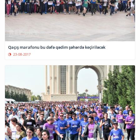
Qaçış marafonu bu dəfə qədim şəhərdə keçiriləcək
23-08-2017