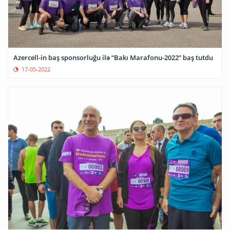
Azercell-in baş sponsorluğu ilə “Bakı Marafonu-2022” baş tutdu
17-05-2022