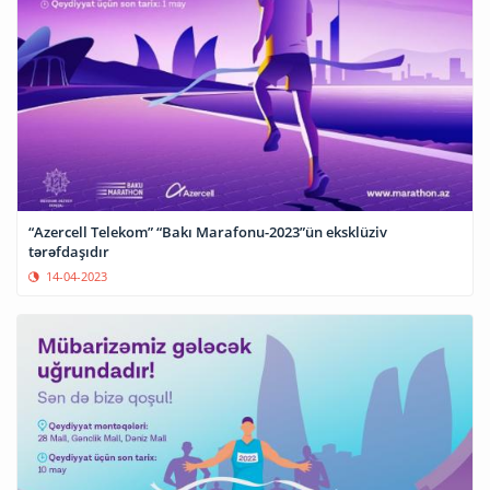
“Azercell Telekom” “Bakı Marafonu-2023”ün eksklüziv
tərəfdaşıdır
14-04-2023