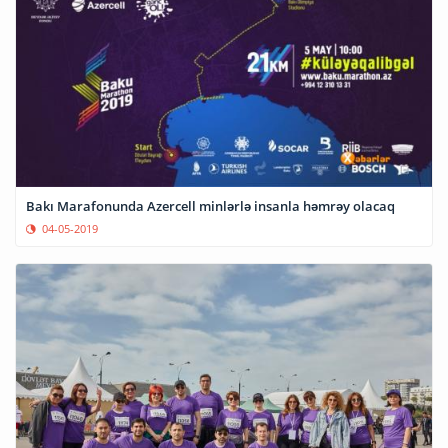
Bakı Marafonunda Azercell minlərlə insanla həmrəy olacaq
04-05-2019