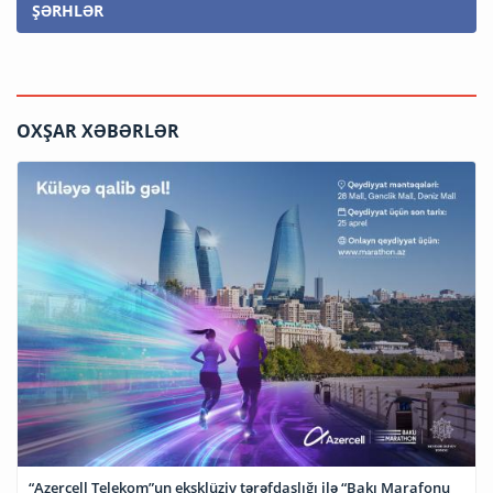
ŞƏRHLƏR
OXŞAR XƏBƏRLƏR
“Azercell Telekom”un eksklüziv tərəfdaşlığı ilə “Bakı Marafonu