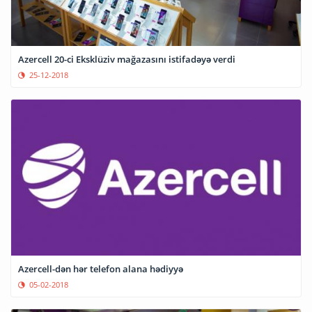
Azercell 20-ci Eksklüziv mağazasını istifadəyə verdi
25-12-2018
Azercell-dən hər telefon alana hədiyyə
05-02-2018