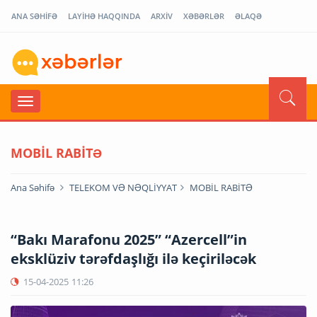
ANA SƏHİFƏ
LAYİHƏ HAQQINDA
ARXİV
XƏBƏRLƏR
ƏLAQƏ
MOBİL RABİTƏ
Ana Səhifə
TELEKOM VƏ NƏQLİYYAT
MOBİL RABİTƏ
“Bakı Marafonu 2025” “Azercell”in
eksklüziv tərəfdaşlığı ilə keçiriləcək
15-04-2025
11:26