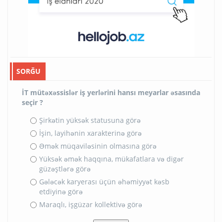
SORĞU
İT mütəxəssislər iş yerlərini hansı meyarlar əsasında
seçir ?
Şirkətin yüksək statusuna görə
İşin, layihənin xarakterinə görə
Əmək müqaviləsinin olmasına görə
Yüksək əmək haqqına, mükafatlara və digər
güzəştlərə görə
Gələcək karyerası üçün əhəmiyyət kəsb
etdiyinə görə
Maraqlı, işgüzar kollektivə görə