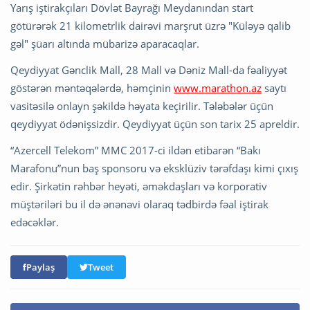
Yarış iştirakçıları Dövlət Bayrağı Meydanından start
götürərək 21 kilometrlik dairəvi marşrut üzrə "Küləyə qalib
gəl" şüarı altında mübarizə aparacaqlar.
Qeydiyyat Gənclik Mall, 28 Mall və Dəniz Mall-da fəaliyyət
göstərən məntəqələrdə, həmçinin
www.marathon.az
saytı
vasitəsilə onlayn şəkildə həyata keçirilir. Tələbələr üçün
qeydiyyat ödənişsizdir. Qeydiyyat üçün son tarix 25 apreldir.
“Azercell Telekom” MMC 2017-ci ildən etibarən “Bakı
Marafonu”nun baş sponsoru və eksklüziv tərəfdaşı kimi çıxış
edir. Şirkətin rəhbər heyəti, əməkdaşları və korporativ
müştəriləri bu il də ənənəvi olaraq tədbirdə fəal iştirak
edəcəklər.
Paylaş
Tweet