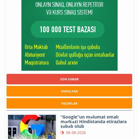
SON XƏBƏR
POPULYAR
YAZARLAR
“Google”un məlumat emalı
mərkəzi Hindistanda etirazlara
səbəb olub
06-08-2026