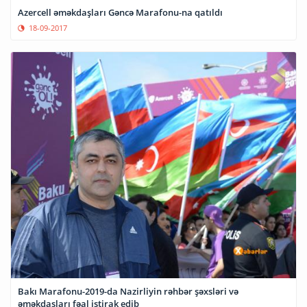
Azercell əməkdaşları Gəncə Marafonu-na qatıldı
18-09-2017
Bakı Marafonu-2019-da Nazirliyin rəhbər şəxsləri və
əməkdaşları fəal iştirak edib