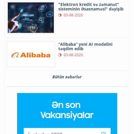
"Elektron kredit və zəmanət"
sisteminin Əsasnaməsi" dəyişib
03-08-2026
“Alibaba” yeni AI modelini
təqdim edib
03-08-2026
Bütün xəbərlər