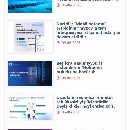
06-08-2026
Nazirlik: “Mobil notariat”
tətbiqinin “mygov”a tam
inteqrasiyası istiqamətində işlər
davam etdirilir
06-08-2026
Beş İcra Hakimiyyəti İT
sistemlərini “Hökumət
buludu”na köçürüb
06-08-2026
Uşaqların rəqəmsal mühitdə
təhlükəsizliyi gücləndirilir -
Dəyişikliklər nəyi ehtiva edir?
05-08-2026