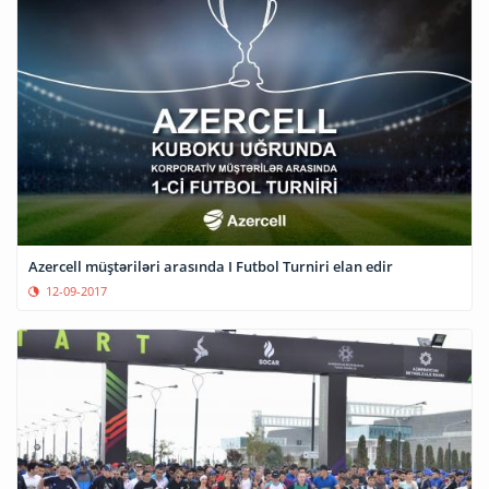
Azercell müştəriləri arasında I Futbol Turniri elan edir
12-09-2017