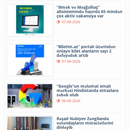
“Əmək və Məşğulluq”
altsistemində hazırda 65 mindən
çox aktiv vakansiya var
07-08-2026
“Biletim.az” portalı üzərindən
onlayn bilet alanların sayı 2
dəfəyədək artıb
07-08-2026
“Google”un məlumat emalı
mərkəzi Hindistanda etirazlara
səbəb olub
06-08-2026
Rəşad Nəbiyev Zəngilanda
vətəndaşların müraciətlərini
dinləyib