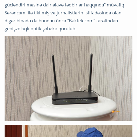
gücləndirilməsinə dair əlavə tədbirlər haqqında” müvafiq
Sərəncamı ilə tikilmiş və jurnalistlərin istifadəsində olan
digər binada da bundan öncə “Baktelecom” tərəfindən
genişzolaqlı optik şəbəkə qurulub.