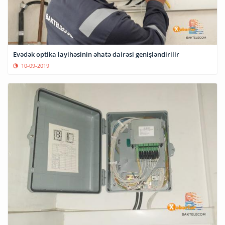
Evədək optika layihəsinin əhatə dairəsi genişləndirilir
10-09-2019