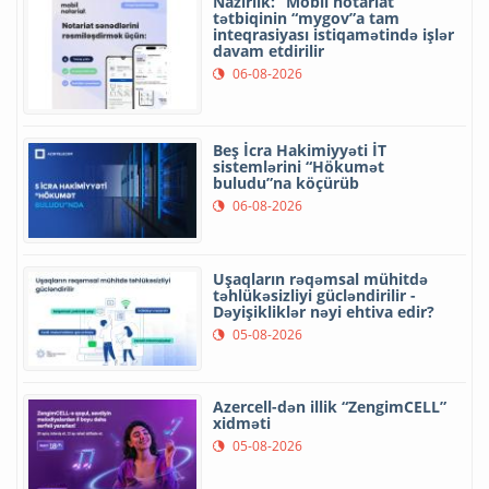
Nazirlik: “Mobil notariat”
tətbiqinin “mygov”a tam
inteqrasiyası istiqamətində işlər
davam etdirilir
06-08-2026
Beş İcra Hakimiyyəti İT
sistemlərini “Hökumət
buludu”na köçürüb
06-08-2026
Uşaqların rəqəmsal mühitdə
təhlükəsizliyi gücləndirilir -
Dəyişikliklər nəyi ehtiva edir?
05-08-2026
Azercell-dən illik “ZengimCELL”
xidməti
05-08-2026