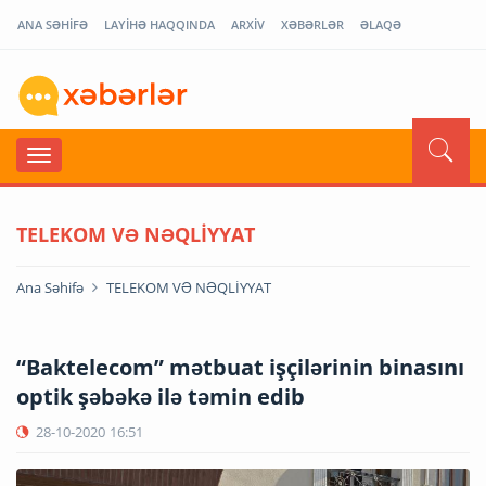
ANA SƏHİFƏ
LAYİHƏ HAQQINDA
ARXİV
XƏBƏRLƏR
ƏLAQƏ
TELEKOM VƏ NƏQLİYYAT
Ana Səhifə
TELEKOM VƏ NƏQLİYYAT
“Baktelecom” mətbuat işçilərinin binasını
optik şəbəkə ilə təmin edib
28-10-2020
16:51