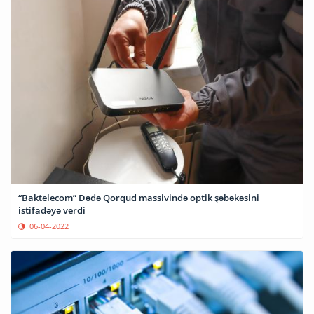
“Baktelecom” Dədə Qorqud massivində optik şəbəkəsini
istifadəyə verdi
06-04-2022