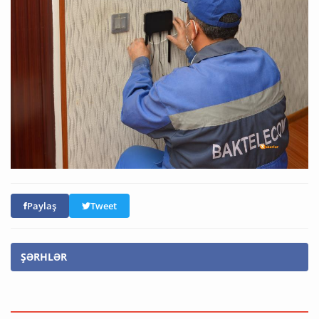
Paylaş
Tweet
ŞƏRHLƏR