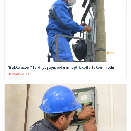
“Baktelecom” fərdi yaşayış evlərini optik xətlərlə təmin edir
05-08-2020