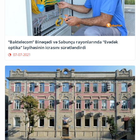
“Baktelecom” Binəqədi və Sabunçu rayonlarında “Evədək
optika” layihəsinin icrasını sürətləndirdi
07-07-2021