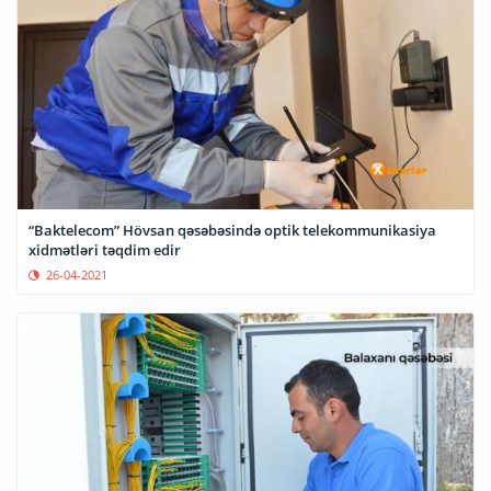
“Baktelecom” Hövsan qəsəbəsində optik telekommunikasiya
xidmətləri təqdim edir
26-04-2021