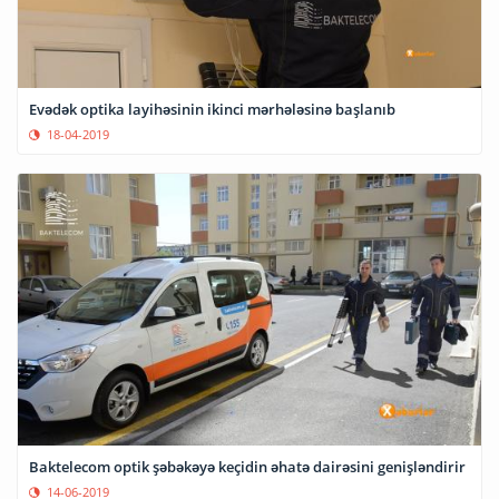
Evədək optika layihəsinin ikinci mərhələsinə başlanıb
18-04-2019
Baktelecom optik şəbəkəyə keçidin əhatə dairəsini genişləndirir
14-06-2019