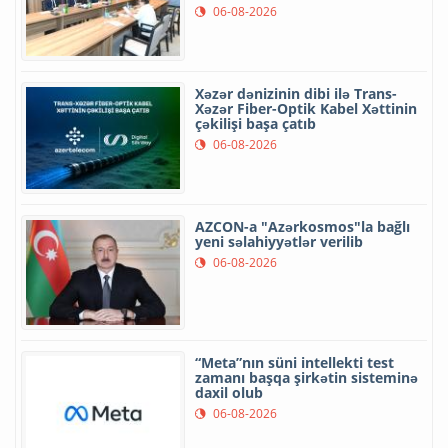
06-08-2026
Xəzər dənizinin dibi ilə Trans-
Xəzər Fiber-Optik Kabel Xəttinin
çəkilişi başa çatıb
06-08-2026
AZCON-a "Azərkosmos"la bağlı
yeni səlahiyyətlər verilib
06-08-2026
“Meta”nın süni intellekti test
zamanı başqa şirkətin sisteminə
daxil olub
06-08-2026