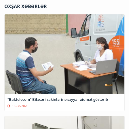
OXŞAR XƏBƏRLƏR
“Baktelecom” Biləcəri sakinlərinə səyyar xidmət göstərib
11-08-2020