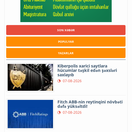
SON XƏBƏR
POPULYAR
YAZARLAR
Kiberpolis xarici saytlara
hücumlar təşkil edən şəxsləri
saxlayıb
07-08-2026
Fitch ABB-nin reytinqini növbəti
dəfə yüksəltdi!
07-08-2026