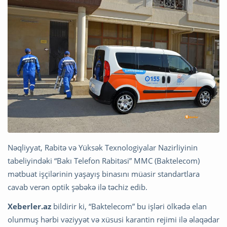
Nəqliyyat, Rabitə və Yüksək Texnologiyalar Nazirliyinin
tabeliyindəki “Bakı Telefon Rabitəsi” MMC (Baktelecom)
mətbuat işçilərinin yaşayış binasını müasir standartlara
cavab verən optik şəbəkə ilə təchiz edib.
Xeberler.az
bildirir ki, “Baktelecom” bu işləri ölkədə elan
olunmuş hərbi vəziyyət və xüsusi karantin rejimi ilə əlaqədar