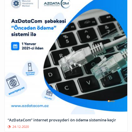
“AzDataCom” internet provayderi ön ödəmə sisteminə keçir
24-12-2020