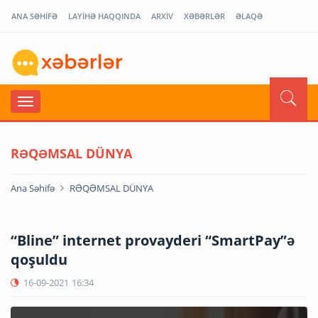
ANA SƏHİFƏ
LAYİHƏ HAQQINDA
ARXİV
XƏBƏRLƏR
ƏLAQƏ
RƏQƏMSAL DÜNYA
Ana Səhifə
RƏQƏMSAL DÜNYA
“Bline” internet provayderi “SmartPay”ə
qoşuldu
16-09-2021
16:34