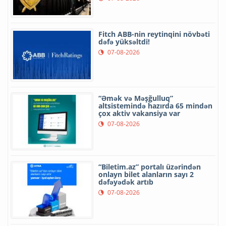
Fitch ABB-nin reytinqini növbəti
dəfə yüksəltdi!
07-08-2026
“Əmək və Məşğulluq”
altsistemində hazırda 65 mindən
çox aktiv vakansiya var
07-08-2026
“Biletim.az” portalı üzərindən
onlayn bilet alanların sayı 2
dəfəyədək artıb
07-08-2026