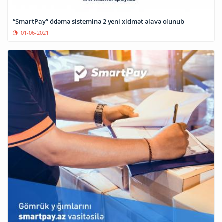
“SmartPay” ödəmə sisteminə 2 yeni xidmət əlavə olunub
01-06-2021