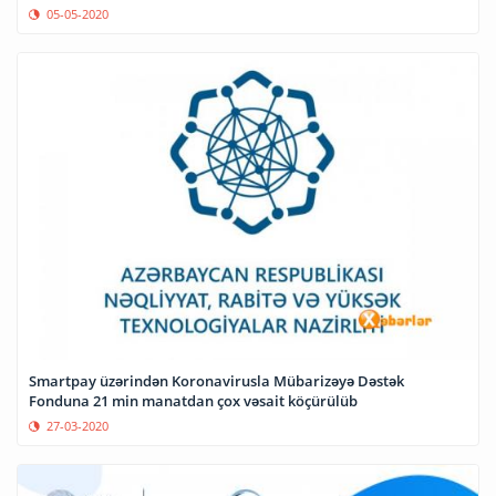
05-05-2020
Smartpay üzərindən Koronavirusla Mübarizəyə Dəstək
Fonduna 21 min manatdan çox vəsait köçürülüb
27-03-2020