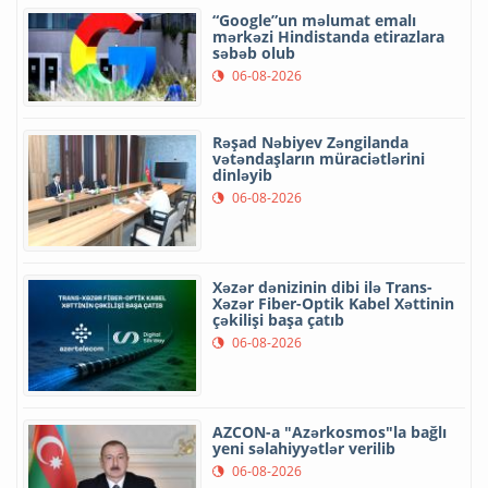
“Google”un məlumat emalı
mərkəzi Hindistanda etirazlara
səbəb olub
06-08-2026
Rəşad Nəbiyev Zəngilanda
vətəndaşların müraciətlərini
dinləyib
06-08-2026
Xəzər dənizinin dibi ilə Trans-
Xəzər Fiber-Optik Kabel Xəttinin
çəkilişi başa çatıb
06-08-2026
AZCON-a "Azərkosmos"la bağlı
yeni səlahiyyətlər verilib
06-08-2026