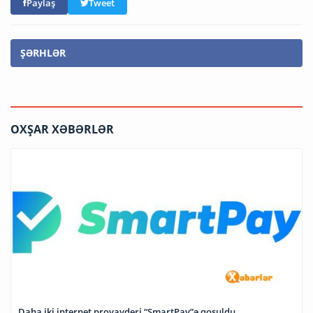
Paylaş
Tweet
ŞƏRHLƏR
OXŞAR XƏBƏRLƏR
Daha iki internet provayderi “SmartPay”ə qoşuldu