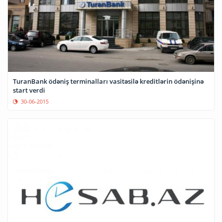
TuranBank ödəniş terminalları vasitəsilə kreditlərin ödənişinə
start verdi
30-06-2015