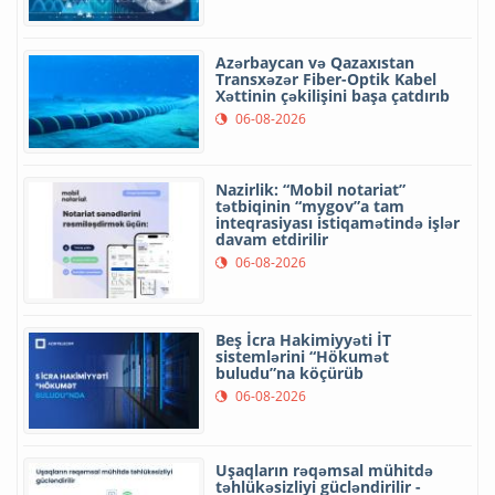
Azərbaycan və Qazaxıstan
Transxəzər Fiber-Optik Kabel
Xəttinin çəkilişini başa çatdırıb
06-08-2026
Nazirlik: “Mobil notariat”
tətbiqinin “mygov”a tam
inteqrasiyası istiqamətində işlər
davam etdirilir
06-08-2026
Beş İcra Hakimiyyəti İT
sistemlərini “Hökumət
buludu”na köçürüb
06-08-2026
Uşaqların rəqəmsal mühitdə
təhlükəsizliyi gücləndirilir -