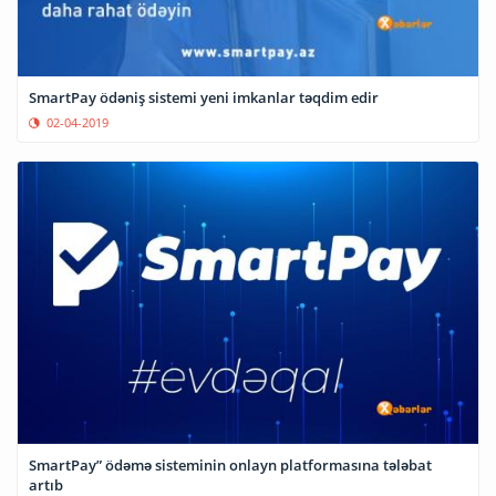
SmartPay ödəniş sistemi yeni imkanlar təqdim edir
02-04-2019
SmartPay” ödəmə sisteminin onlayn platformasına tələbat
artıb