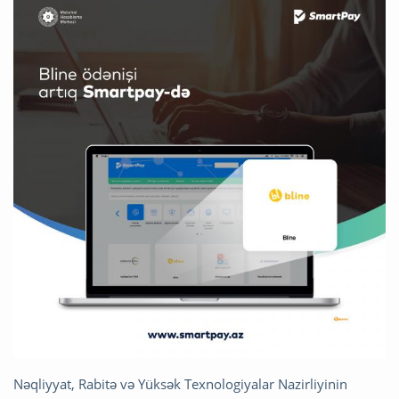
Nəqliyyat, Rabitə və Yüksək Texnologiyalar Nazirliyinin