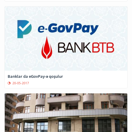
Banklar da eGovPay-ə qoşulur
20-05-2017