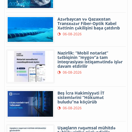
Azərbaycan və Qazaxıstan
Transxəzər Fiber-Optik Kabel
Xəttinin çəkilişini başa çatdırıb
06-08-2026
Nazirlik: “Mobil notariat”
tətbiqinin “mygov”a tam
inteqrasiyası istiqamətində işlər
davam etdirilir
06-08-2026
Beş İcra Hakimiyyəti İT
sistemlərini “Hökumət
buludu”na köçürüb
06-08-2026
Uşaqların rəqəmsal mühitdə