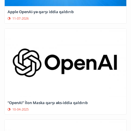
Apple OpenAI-yə qarşı iddia qaldırıb
11-07-2026
“OpenAI” İlon Maska qarşı əks-iddia qaldırıb
10-04-2025