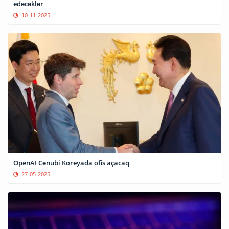
edəcəklər
10-11-2025
OpenAI Cənubi Koreyada ofis açacaq
27-05-2025