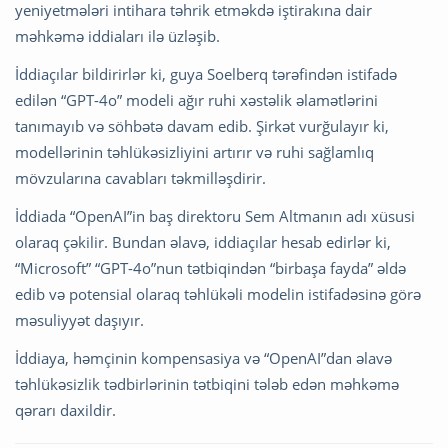
yeniyetmələri intihara təhrik etməkdə iştirakına dair
məhkəmə iddiaları ilə üzləşib.
İddiaçılar bildirirlər ki, guya Soelberq tərəfindən istifadə
edilən “GPT-4o” modeli ağır ruhi xəstəlik əlamətlərini
tanımayıb və söhbətə davam edib. Şirkət vurğulayır ki,
modellərinin təhlükəsizliyini artırır və ruhi sağlamlıq
mövzularına cavabları təkmilləşdirir.
İddiada “OpenAI”in baş direktoru Sem Altmanın adı xüsusi
olaraq çəkilir. Bundan əlavə, iddiaçılar hesab edirlər ki,
“Microsoft” “GPT-4o”nun tətbiqindən “birbaşa fayda” əldə
edib və potensial olaraq təhlükəli modelin istifadəsinə görə
məsuliyyət daşıyır.
İddiaya, həmçinin kompensasiya və “OpenAI”dan əlavə
təhlükəsizlik tədbirlərinin tətbiqini tələb edən məhkəmə
qərarı daxildir.