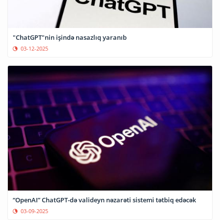
"ChatGPT"nin işində nasazlıq yaranıb
03-12-2025
“OpenAI” ChatGPT-də valideyn nəzarəti sistemi tətbiq edəcək
03-09-2025