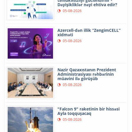
təhlükəsizliyi gücləndirilir -
Dəyişikliklər nəyi ehtiva edir?
05-08-2026
Azercell-dən illik “ZengimCELL”
xidməti
05-08-2026
Nazir Qazaxıstanın Prezident
Administrasiyası rəhbərinin
müavini ilə görüşüb
05-08-2026
"Falcon 9" raketinin bir hissəsi
Ayla toqquşacaq
05-08-2026