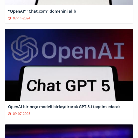
"OpenAI" "Chat.com" domenini alıb
07-11-2024
OpenAI bir neçə modeli birləşdirərək GPT-5-i təqdim edəcək
09-07-2025