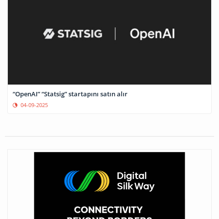
“OpenAI” “Statsig” startapını satın alır
04-09-2025