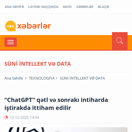
ANA SƏHİFƏ
LAYİHƏ HAQQINDA
ARXİV
XƏBƏRLƏR
ƏLAQƏ
SÜNİ İNTELLEKT VƏ DATA
Ana Səhifə
TEXNOLOGİYA
SÜNİ İNTELLEKT VƏ DATA
“ChatGPT” qətl və sonrakı intiharda
iştirakda ittiham edilir
12-12-2025
14:34