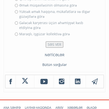
Əmək müqaviləsinin olmasına görə
Yüksək əmək haqqına, mükafatlara və digər
güzəştlərə görə
Gələcək karyerası üçün əhəmiyyət kəsb
etdiyinə görə
Maraqlı, işgüzar kollektivə görə
NƏTİCƏLƏR
Bütün sorğular
ANA SƏHİFƏ
LAYİHƏ HAQQINDA
ARXİV
XƏBƏRLƏR
ƏLAQƏ