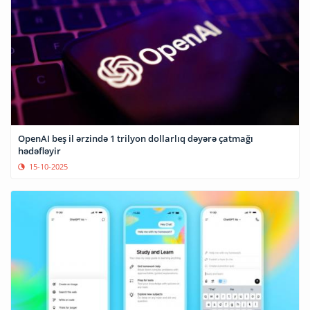
OpenAI beş il ərzində 1 trilyon dollarlıq dəyərə çatmağı
hədəfləyir
15-10-2025