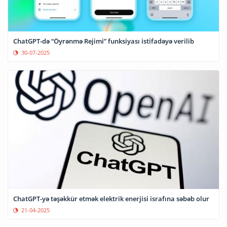
ChatGPT-də “Öyrənmə Rejimi” funksiyası istifadəyə verilib
30-07-2025
ChatGPT-yə təşəkkür etmək elektrik enerjisi israfına səbəb olur
21-04-2025