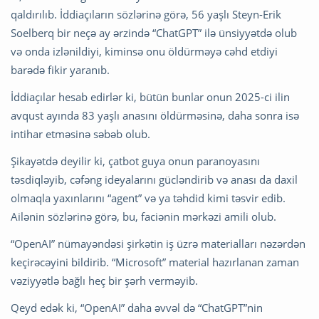
qaldırılıb. İddiaçıların sözlərinə görə, 56 yaşlı Steyn-Erik
Soelberq bir neçə ay ərzində “ChatGPT” ilə ünsiyyətdə olub
və onda izlənildiyi, kiminsə onu öldürməyə cəhd etdiyi
barədə fikir yaranıb.
İddiaçılar hesab edirlər ki, bütün bunlar onun 2025-ci ilin
avqust ayında 83 yaşlı anasını öldürməsinə, daha sonra isə
intihar etməsinə səbəb olub.
Şikayətdə deyilir ki, çatbot guya onun paranoyasını
təsdiqləyib, cəfəng ideyalarını gücləndirib və anası da daxil
olmaqla yaxınlarını “agent” və ya təhdid kimi təsvir edib.
Ailənin sözlərinə görə, bu, faciənin mərkəzi amili olub.
“OpenAI” nümayəndəsi şirkətin iş üzrə materialları nəzərdən
keçirəcəyini bildirib. “Microsoft” material hazırlanan zaman
vəziyyətlə bağlı heç bir şərh verməyib.
Qeyd edək ki, “OpenAI” daha əvvəl də “ChatGPT”nin