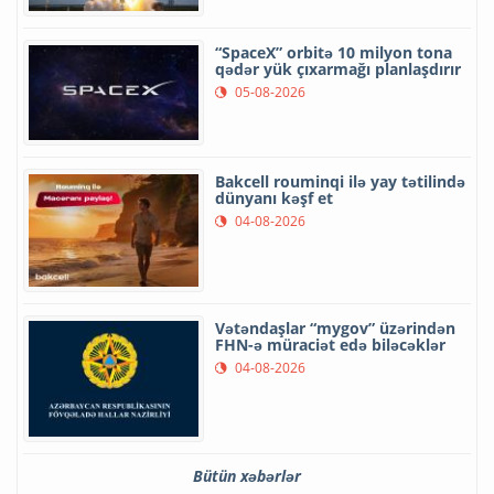
“SpaceX” orbitə 10 milyon tona
qədər yük çıxarmağı planlaşdırır
05-08-2026
Bakcell rouminqi ilə yay tətilində
dünyanı kəşf et
04-08-2026
Vətəndaşlar “mygov” üzərindən
FHN-ə müraciət edə biləcəklər
04-08-2026
Bütün xəbərlər