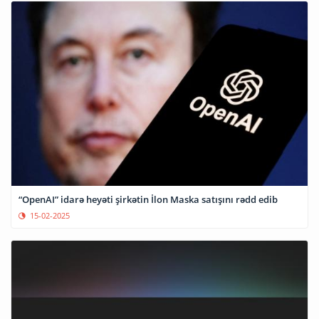
“OpenAI” idarə heyəti şirkətin İlon Maska satışını rədd edib
15-02-2025