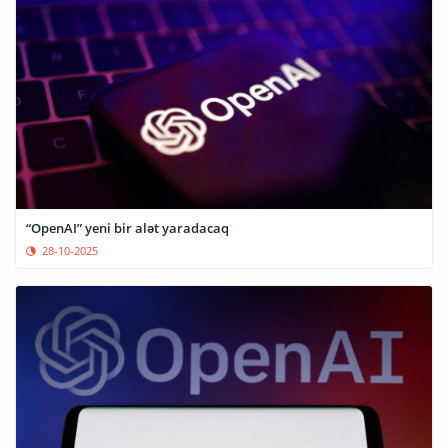
“OpenAI” yeni bir alət yaradacaq
28-10-2025