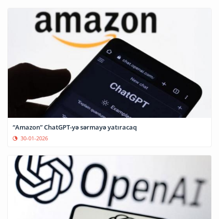
“Amazon” ChatGPT-yə sərmayə yatıracaq
30-01-2026