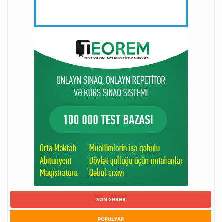
SON XƏBƏR
POPULYAR