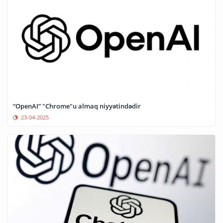
“OpenAI” "Chrome"u almaq niyyətindədir
23-04-2025