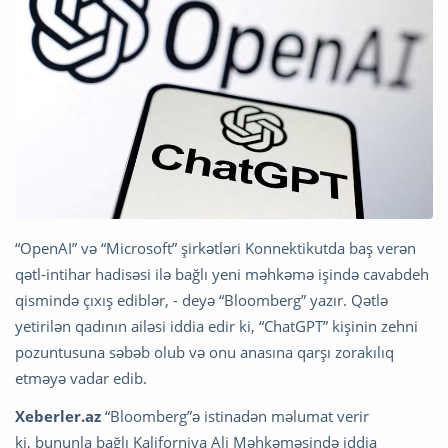
“OpenAI” və “Microsoft” şirkətləri Konnektikutda baş verən
qətl-intihar hadisəsi ilə bağlı yeni məhkəmə işində cavabdeh
qismində çıxış ediblər, - deyə “Bloomberg” yazır. Qətlə
yetirilən qadının ailəsi iddia edir ki, “ChatGPT” kişinin zehni
pozuntusuna səbəb olub və onu anasına qarşı zorakılıq
etməyə vadar edib.
Xeberler.az
“Bloomberg”ə istinadən məlumat verir
ki, bununla bağlı Kaliforniya Ali Məhkəməsində iddia