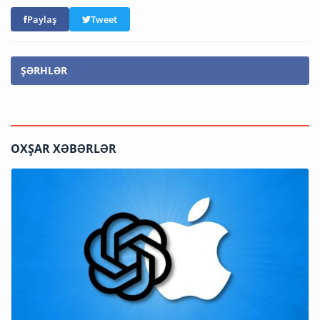
Paylaş
Tweet
ŞƏRHLƏR
OXŞAR XƏBƏRLƏR