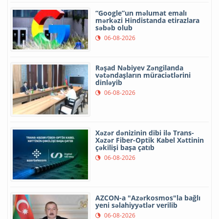
“Google”un məlumat emalı
mərkəzi Hindistanda etirazlara
səbəb olub
06-08-2026
Rəşad Nəbiyev Zəngilanda
vətəndaşların müraciətlərini
dinləyib
06-08-2026
Xəzər dənizinin dibi ilə Trans-
Xəzər Fiber-Optik Kabel Xəttinin
çəkilişi başa çatıb
06-08-2026
AZCON-a "Azərkosmos"la bağlı
yeni səlahiyyətlər verilib
06-08-2026