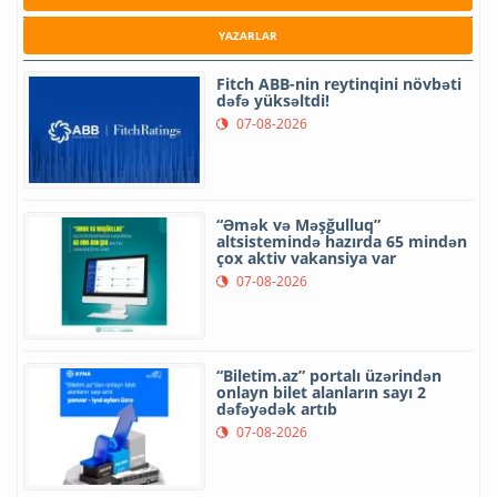
YAZARLAR
Fitch ABB-nin reytinqini növbəti
dəfə yüksəltdi!
07-08-2026
“Əmək və Məşğulluq”
altsistemində hazırda 65 mindən
çox aktiv vakansiya var
07-08-2026
“Biletim.az” portalı üzərindən
onlayn bilet alanların sayı 2
dəfəyədək artıb
07-08-2026