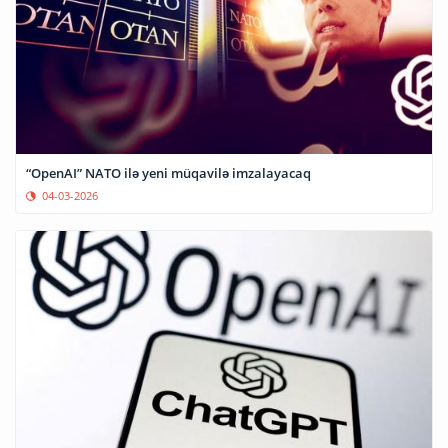
“OpenAI” NATO ilə yeni müqavilə imzalayacaq
04-03-2026