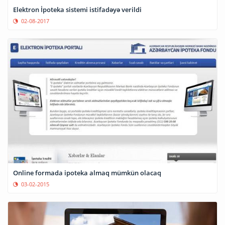
Elektron İpoteka sistemi istifadəyə verildi
02-08-2017
Online formada ipoteka almaq mümkün olacaq
03-02-2015