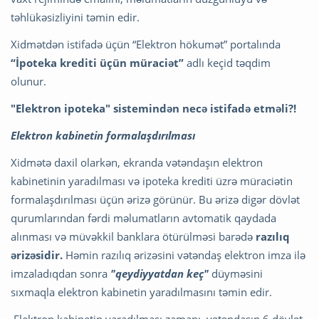
təhlükəsizliyini təmin edir.
Xidmətdən istifadə üçün “Elektron hökumət” portalında
“İpoteka krediti üçün müraciət”
adlı keçid təqdim
olunur.
"Elektron ipoteka" sistemindən necə istifadə etməli?!
Elektron kabinetin formalaşdırılması
Xidmətə daxil olarkən, ekranda vətəndaşın elektron
kabinetinin yaradılması və ipoteka krediti üzrə müraciətin
formalaşdırılması üçün ərizə görünür. Bu ərizə digər dövlət
qurumlarından fərdi məlumatların avtomatik qaydada
alınması və müvəkkil banklara ötürülməsi barədə
razılıq
ərizəsidir.
Həmin razılıq ərizəsini vətəndaş elektron imza ilə
imzaladıqdan sonra
"qeydiyyatdan keç"
düyməsini
sıxmaqla elektron kabinetin yaradılmasını təmin edir.