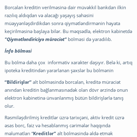
Borcalan kreditin verilməsinə dair müvəkkil bankdan ilkin
razılıq aldıqdan və alacağı yaşayış sahəsini
müəyyənləşdirdikdən sonra qiymətləndirmənin həyata
keçirilməsinə başlaya bilər. Bu məqsədlə, elektron kabinetdə
"Qiymətləndiriciyə müraciət"
bölməsi də yaradılıb.
İnfo bölməsi
Bu bölmə daha çox informativ xarakter daşıyır. Belə ki, artıq
ipoteka kreditindən yararlanan şəxslər bu bölmənin
“Bildirişlər”
alt bölməsində borcalan, kreditə müraciət
anından kreditin bağlanmasınadək olan dövr ərzində onun
elektron kabinetinə ünvanlanmış bütün bildirişlərlə tanış
olur.
Rəsmiləşdirilmiş kreditlər üzrə tarixçəni, aktiv kredit üzrə
əsas borc, faiz və hesablanmış cərimələr haqqında
məlumatları “
Kreditlər”
alt bölməsində əldə etmək