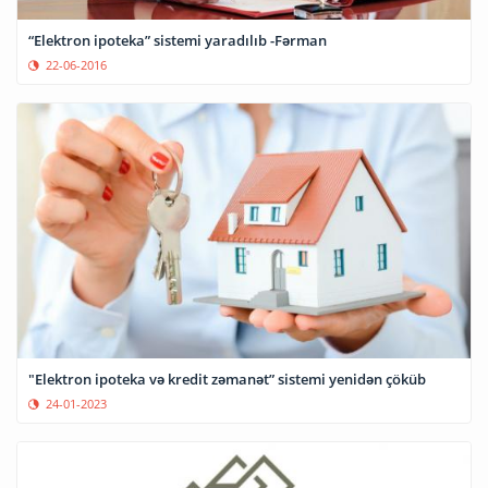
“Elektron ipoteka” sistemi yaradılıb -Fərman
22-06-2016
"Elektron ipoteka və kredit zəmanət” sistemi yenidən çöküb
24-01-2023