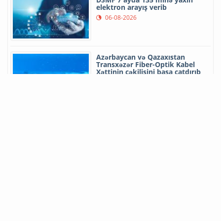
SON XƏBƏR
POPULYAR
YAZARLAR
Danimarka məktəblərdə süni
intellektdən istifadəyə nəzarəti
sərtləşdirir
08-08-2026
“Azərkosmos”un KOSMİK
Akademiyası mükafata layiq
görülüb
08-08-2026