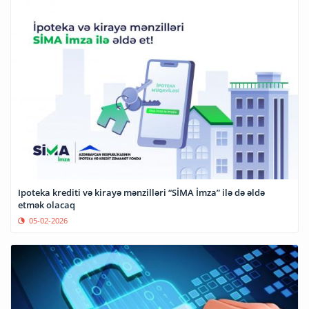
Ipoteka krediti və kirayə mənzilləri “SİMA İmza” ilə də əldə
etmək olacaq
05-02-2026