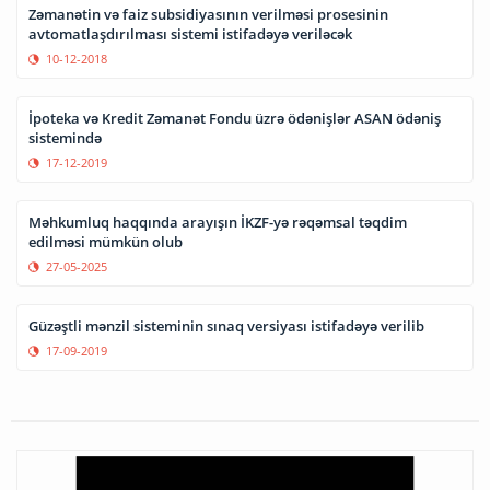
Güzəştlə mənzil ala biləcək vətəndaşların kateqoriyaları
genişləndirilib
27-05-2021