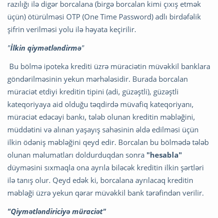
razılığı ilə digər borcalana (birgə borcalan kimi çıxış etmək
üçün) ötürülməsi OTP (One Time Password) adlı birdəfəlik
şifrin verilməsi yolu ilə həyata keçirilir.
"
İlkin qiymətləndirmə
"
Bu bölmə ipoteka krediti üzrə müraciətin müvəkkil banklara
göndərilməsinin yekun mərhələsidir. Burada borcalan
müraciət etdiyi kreditin tipini (adi, güzəştli), güzəştli
kateqoriyaya aid olduğu təqdirdə müvafiq kateqoriyanı,
müraciət edəcəyi bankı, tələb olunan kreditin məbləğini,
müddətini və alınan yaşayış sahəsinin əldə edilməsi üçün
ilkin ödəniş məbləğini qeyd edir. Borcalan bu bölmədə tələb
olunan məlumatları doldurduqdan sonra
"hesabla"
düyməsini sıxmaqla ona ayrıla biləcək kreditin ilkin şərtləri
ilə tanış olur. Qeyd edək ki, borcalana ayrılacaq kreditin
məbləği üzrə yekun qərar müvəkkil bank tərəfindən verilir.
"Qiymətləndiriciyə müraciət"