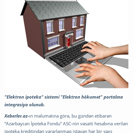
"Elektron ipoteka" sistemi "Elektron hökumət" portalına
inteqrasiya olunub.
Xeberler.az-
ın məlumatına görə, bu gündən etibarən
“Azərbaycan İpoteka Fondu” ASC-nin vəsaiti hesabına verilən
ipoteka kreditindən yararlanmaq istəyən hər bir şəxs