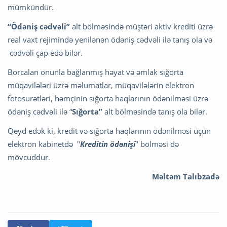
mümkündür.
“Ödəniş cədvəli”
alt bölməsində müştəri aktiv krediti üzrə
real vaxt rejimində yenilənən ödəniş cədvəli ilə tanış ola və
cədvəli çap edə bilər.
Borcalan onunla bağlanmış həyat və əmlak sığorta
müqavilələri üzrə məlumatlar, müqavilələrin elektron
fotosurətləri, həmçinin sığorta haqlarının ödənilməsi üzrə
ödəniş cədvəli ilə “
Sığorta”
alt bölməsində tanış ola bilər.
Qeyd edək ki, kredit və sığorta haqlarının ödənilməsi üçün
elektron kabinetdə "
Kreditin ödənişi
" bölməsi də
mövcuddur.
Məltəm Talıbzadə