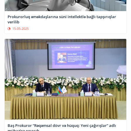
Prokurorluq əməkdaşlarına süni intellektlə bağlı tapşırıqlar
verilib
15-05-2025
Baş Prokuror “Rəqəmsal dövr və hüquq: Yeni çağırışlar” adlı
mühazirə oxuyub