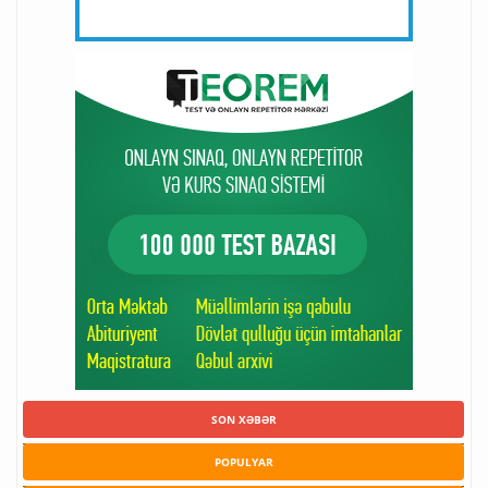
SON XƏBƏR
POPULYAR