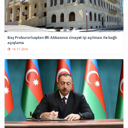
Baş Prokurorluqdan Əli Abbasova cinayət işi açılması ilə bağlı
açıqlama
16-11-2016