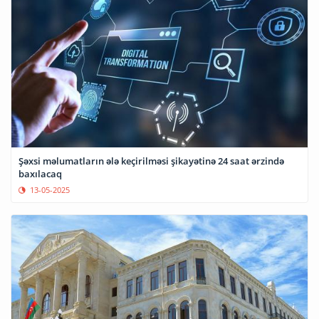
Şəxsi məlumatların ələ keçirilməsi şikayətinə 24 saat ərzində
baxılacaq
13-05-2025