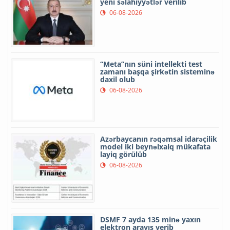
yeni səlahiyyətlər verilib
06-08-2026
“Meta”nın süni intellekti test
zamanı başqa şirkətin sisteminə
daxil olub
06-08-2026
Azərbaycanın rəqəmsal idarəçilik
model iki beynəlxalq mükafata
layiq görülüb
06-08-2026
DSMF 7 ayda 135 minə yaxın
elektron arayış verib