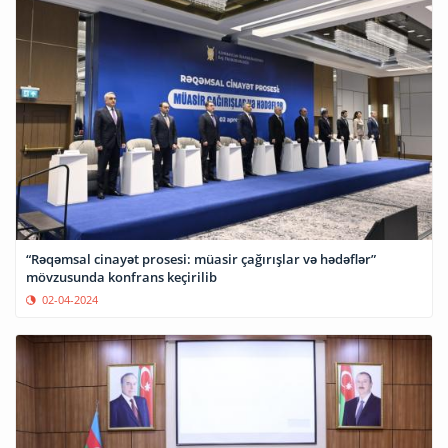
“Rəqəmsal cinayət prosesi: müasir çağırışlar və hədəflər”
mövzusunda konfrans keçirilib
02-04-2024