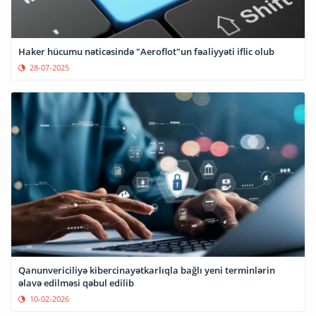
Haker hücumu nəticəsində "Aeroflot"un fəaliyyəti iflic olub
28-07-2025
Qanunvericiliyə kibercinayətkarlıqla bağlı yeni terminlərin
əlavə edilməsi qəbul edilib
10-02-2026