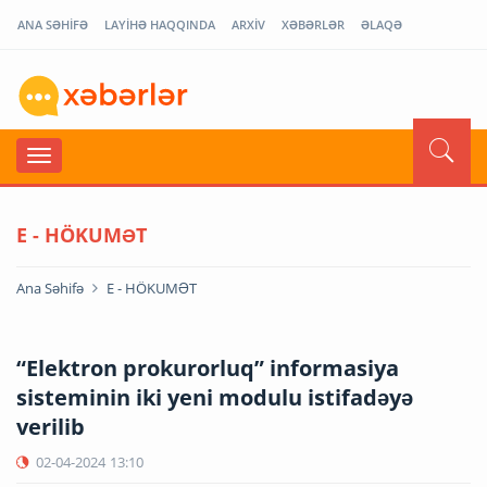
ANA SƏHİFƏ
LAYİHƏ HAQQINDA
ARXİV
XƏBƏRLƏR
ƏLAQƏ
E - HÖKUMƏT
Ana Səhifə
E - HÖKUMƏT
“Elektron prokurorluq” informasiya
sisteminin iki yeni modulu istifadəyə
verilib
02-04-2024
13:10