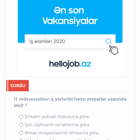
SORĞU
İT mütəxəssislər iş yerlərini hansı meyarlar əsasında
seçir ?
Şirkətin yüksək statusuna görə
İşin, layihənin xarakterinə görə
Əmək müqaviləsinin olmasına görə