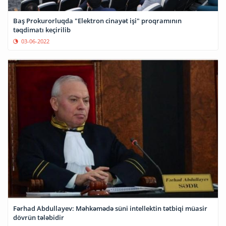
Baş Prokurorluqda "Elektron cinayət işi" proqramının
təqdimatı keçirilib
03-06-2022
Fərhad Abdullayev: Məhkəmədə süni intellektin tətbiqi müasir
dövrün tələbidir