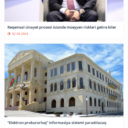
Rəqəmsal cinayət prosesi özündə müəyyən riskləri gətirə bilər
02-04-2024
“Elektron prokurorluq” informasiya sistemi yaradılacaq