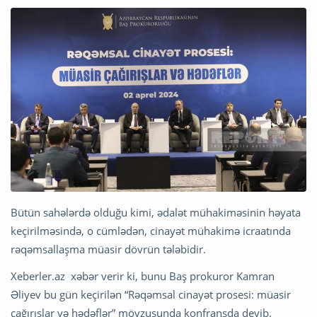
Bütün sahələrdə olduğu kimi, ədalət mühakiməsinin həyata
keçirilməsində, o cümlədən, cinayət mühakimə icraatında
rəqəmsallaşma müasir dövrün tələbidir.
Xeberler.az xəbər verir ki, bunu Baş prokuror Kamran
Əliyev bu gün keçirilən “Rəqəmsal cinayət prosesi: müasir
çağırışlar və hədəflər” mövzusunda konfransda deyib.