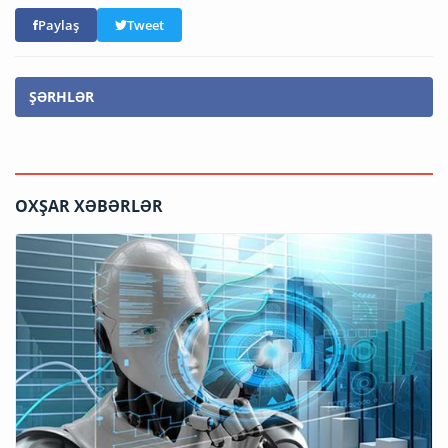
Paylaş
Tweet
ŞƏRHLƏR
OXŞAR XƏBƏRLƏR