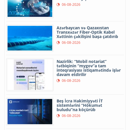
06-08-2026
Azərbaycan və Qazaxıstan
Transxəzər Fiber-Optik Kabel
Xəttinin çəkilişini başa çatdırıb
06-08-2026
Nazirlik: “Mobil notariat”
tətbiqinin “mygov”a tam
inteqrasiyası istiqamətində işlər
davam etdirilir
06-08-2026
Beş İcra Hakimiyyəti İT
sistemlərini “Hökumət
buludu”na köçürüb
06-08-2026