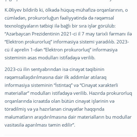
K.Əliyev bildirib ki, ölkədə hüquq-mühafizə orqanlarının, o
cümlədən, prokurorluğun fəaliyyətində də rəqəmsal
texnologiyaların tətbiqi ilə bağlı bir sıra işlər görülüb:
“Azərbaycan Prezidentinin 2021-ci il 7 may tarixli fərmanı ilə
“Elektron prokurorluq” informasiya sistemi yaradılıb. 2023-
cü il aprelin 1-dən “Elektron prokurorluq” informasiya
sisteminin əsas modulları istifadəyə verilib.
2023-cü ilin sentyabrından isə cinayət təqibinin
rəqəmsallaşdırılmasına dair ilk addımlar atılaraq
informasiya sisteminin “İstintaq” və “Cinayət xarakterli
materiallar” modulları istifadəyə verilib. Hazırda prokurorluq
orqanlarında icraatda olan bütün cinayət işlərinin və
törədilmiş və ya hazırlanan cinayətlər haqqında
məlumatların araşdırılmasına dair materialların bu modullar
vasitəsilə aparılması təmin edilir”.