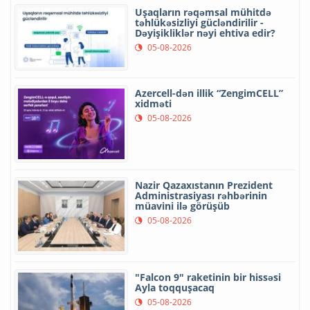
Uşaqların rəqəmsal mühitdə
təhlükəsizliyi gücləndirilir -
Dəyişikliklər nəyi ehtiva edir?
05-08-2026
Azercell-dən illik “ZengimCELL”
xidməti
05-08-2026
Nazir Qazaxıstanın Prezident
Administrasiyası rəhbərinin
müavini ilə görüşüb
05-08-2026
"Falcon 9" raketinin bir hissəsi
Ayla toqquşacaq
05-08-2026