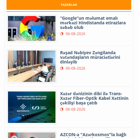
YAZARLAR
“Google”un məlumat emalı
mərkəzi Hindistanda etirazlara
səbəb olub
06-08-2026
Rəşad Nəbiyev Zəngilanda
vətəndaşların müraciətlərini
dinləyib
06-08-2026
Xəzər dənizinin dibi ilə Trans-
Xəzər Fiber-Optik Kabel Xəttinin
çəkilişi başa çatıb
06-08-2026
AZCON-a "Azərkosmos"la bağlı