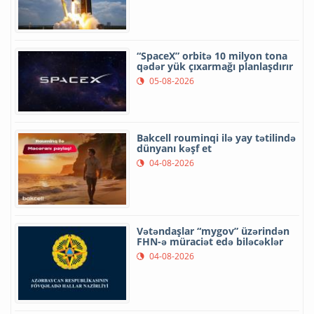
“SpaceX” orbitə 10 milyon tona
qədər yük çıxarmağı planlaşdırır
05-08-2026
Bakcell rouminqi ilə yay tətilində
dünyanı kəşf et
04-08-2026
Vətəndaşlar “mygov” üzərindən
FHN-ə müraciət edə biləcəklər
04-08-2026