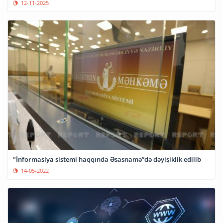
12-11-2025
"İnformasiya sistemi haqqında Əsasnamə”də dəyişiklik edilib
14-05-2022