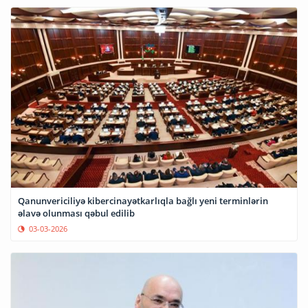
Qanunvericiliyə kibercinayətkarlıqla bağlı yeni terminlərin
əlavə olunması qəbul edilib
03-03-2026