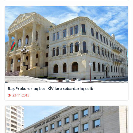
Baş Prokurorluq bəzi KİV-lərə xəbərdarlıq edib
23-11-2015