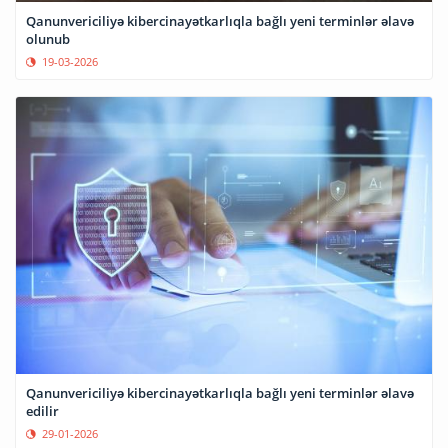
Qanunvericiliyə kibercinayətkarlıqla bağlı yeni terminlər əlavə
olunub
19-03-2026
Qanunvericiliyə kibercinayətkarlıqla bağlı yeni terminlər əlavə
edilir
29-01-2026