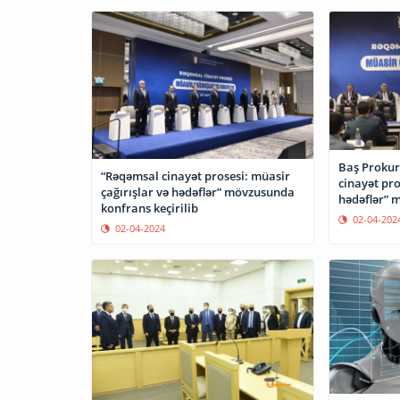
Baş Prokur
“Rəqəmsal cinayət prosesi: müasir
cinayət pro
çağırışlar və hədəflər” mövzusunda
hədəflər” 
konfrans keçirilib
keçirilir
02-04-202
02-04-2024