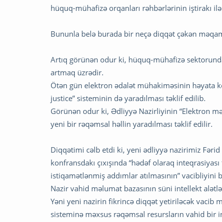
hüquq-mühafizə orqanları rəhbərlərinin iştirakı ilə
Bununla belə burada bir neçə diqqət çəkən məqam
Artıq görünən odur ki, hüquq-mühafizə sektorunda d
artmaq üzrədir.
Ötən gün elektron ədalət mühakiməsinin həyata keç
justice” sisteminin də yaradılması təklif edilib.
Görünən odur ki, Ədliyyə Nazirliyinin “Elektron 
yeni bir rəqəmsal həllin yaradılması təklif edilir.
Diqqətimi cəlb etdi ki, yeni ədliyyə nazirimiz Fə
konfransdakı çıxışında “hədəf olaraq inteqrasiya
istiqamətlənmiş addımlar atılmasının” vacibliyini bi
Nazir vahid məlumat bazasının süni intellekt alətlər
Yəni yeni nazirin fikrincə diqqət yetiriləcək vacib 
sisteminə məxsus rəqəmsal resursların vahid bir i