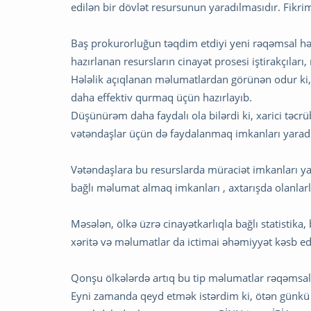
edilən bir dövlət resursunun yaradılmasıdır. Fik
Baş prokurorluğun təqdim etdiyi yeni rəqəmsal həl
hazırlanan resursların cinayət prosesi iştirakçıla
Hələlik açıqlanan məlumatlardan görünən odur ki, 
daha effektiv qurmaq üçün hazırlayıb.
Düşünürəm daha faydalı ola bilərdi ki, xarici təcrü
vətəndaşlar üçün də faydalanmaq imkanları yaradı
Vətəndaşlara bu resurslarda müraciət imkanları ya
bağlı məlumat almaq imkanları , axtarışda olanlarl
Məsələn, ölkə üzrə cinayətkarlıqla bağlı statistika,
xəritə və məlumatlar da ictimai əhəmiyyət kəsb ed
Qonşu ölkələrdə artıq bu tip məlumatlar rəqəmsal x
Eyni zamanda qeyd etmək istərdim ki, ötən günkü 