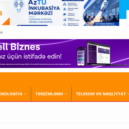
QƏ
XNOLOGİYA
TƏNZİMLƏMƏ
TELEKOM VƏ NƏQLİYYAT