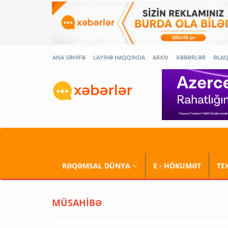
ANA SƏHİFƏ
LAYİHƏ HAQQINDA
ARXİV
XƏBƏRLƏR
ƏLA
RƏQƏMSAL DÜNYA
E - HÖKUMƏT
TE
MÜSAHİBƏ