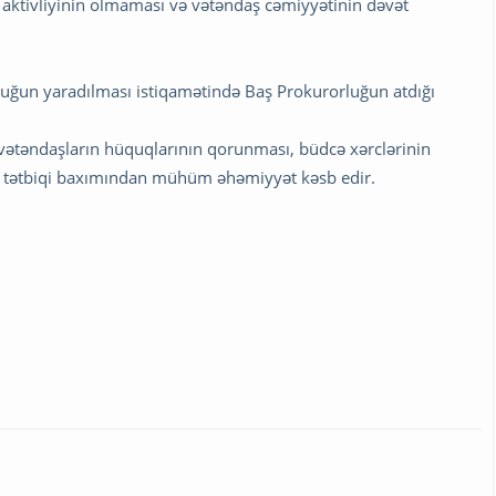
aktivliyinin olmaması və vətəndaş cəmiyyətinin dəvət
luğun yaradılması istiqamətində Baş Prokurorluğun atdığı
, vətəndaşların hüquqlarının qorunması, büdcə xərclərinin
in tətbiqi baxımından mühüm əhəmiyyət kəsb edir.