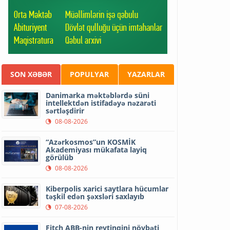
SON XƏBƏR
POPULYAR
YAZARLAR
Danimarka məktəblərdə süni
intellektdən istifadəyə nəzarəti
sərtləşdirir
08-08-2026
“Azərkosmos”un KOSMİK
Akademiyası mükafata layiq
görülüb
08-08-2026
Kiberpolis xarici saytlara hücumlar
təşkil edən şəxsləri saxlayıb
07-08-2026
Fitch ABB-nin reytinqini növbəti