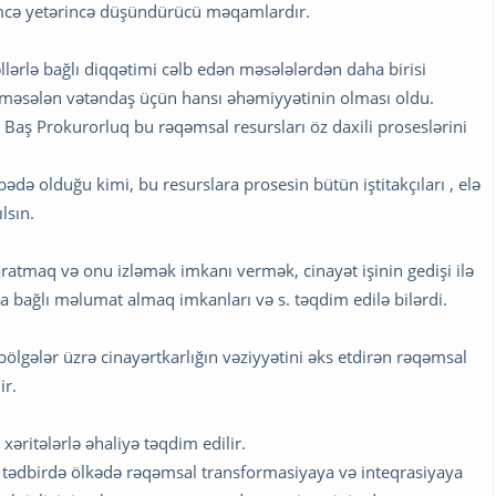
rimcə yetərincə düşündürücü məqamlardır.
lərlə bağlı diqqətimi cəlb edən məsələlərdən daha birisi
rı, məsələn vətəndaş üçün hansı əhəmiyyətinin olması oldu.
Baş Prokurorluq bu rəqəmsal resursları öz daxili proseslərini
bədə olduğu kimi, bu resurslara prosesin bütün iştitakçıları , elə
lsın.
ratmaq və onu izləmək imkanı vermək, cinayət işinin gedişi ilə
a bağlı məlumat almaq imkanları və s. təqdim edilə bilərdi.
 bölgələr üzrə cinayərtkarlığın vəziyyətini əks etdirən rəqəmsal
ir.
əritələrlə əhaliyə təqdim edilir.
tədbirdə ölkədə rəqəmsal transformasiyaya və inteqrasiyaya