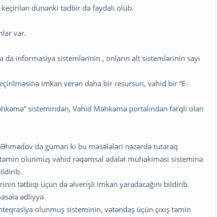
 keçirilən dünənki tədbir də faydalı olub.
lar var.
a informasiya sistemlərinin , onların alt sistemlərinin sayı
irilməsinə imkan verən daha bir resursun, vahid bir “E-
məhkəmə” sistemindən, Vahid Məhkəmə portalından fərqli olan
rid Əhmədov da güman ki bu məsələləri nəzərdə tutaraq
sı təmin olunmuş vahid rəqəmsal ədalət mühakiməsi sisteminə
ldirib.
inin tətbiqi üçün də əlverişli imkan yaradacağını bildirib.
məsələ ədliyyə
nteqrasiya olunmuş sisteminin, vətəndaş üçün çıxış təmin