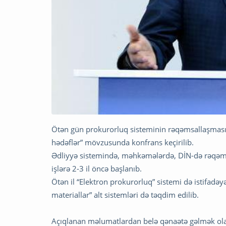
Ötən gün prokurorluq sisteminin rəqəmsallaşmasın
hədəflər” mövzusunda konfrans keçirilib.
Ədliyyə sistemində, məhkəmələrdə, DİN-də rəqəms
işlərə 2-3 il öncə başlanıb.
Ötən il “Elektron prokurorluq” sistemi də istifadəyə
materiallar” alt sistemləri də təqdim edilib.
Açıqlanan məlumatlardan belə qənaətə gəlmək olar 