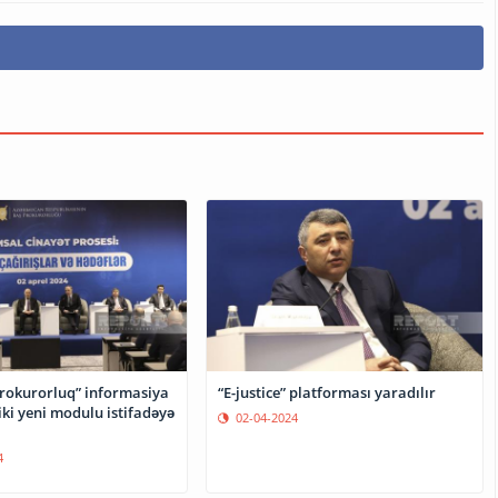
prokurorluq” informasiya
“E-justice” platforması yaradılır
iki yeni modulu istifadəyə
02-04-2024
4