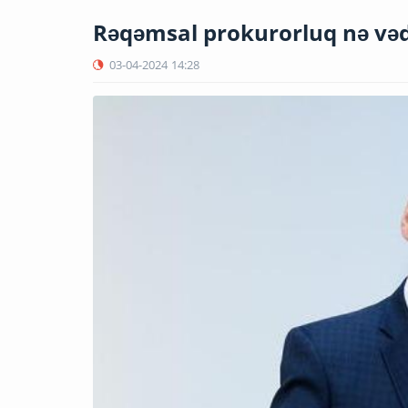
Rəqəmsal prokurorluq nə vəd
03-04-2024
14:28