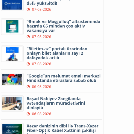
dəfə yüksəltdi!
07-08-2026
“Əmək və Məşğulluq” altsistemində
hazırda 65 mindən çox aktiv
vakansiya var
07-08-2026
“Biletim.az” portalı üzərindən
onlayn bilet alanların sayı 2
dəfəyədək artıb
07-08-2026
“Google”un məlumat emalı mərkəzi
Hindistanda etirazlara səbəb olub
06-08-2026
Rəşad Nəbiyev Zəngilanda
vətəndaşların müraciətlərini
dinləyib
06-08-2026
Xəzər dənizinin dibi ilə Trans-Xəzər
Fiber-Optik Kabel Xəttinin çəkilişi