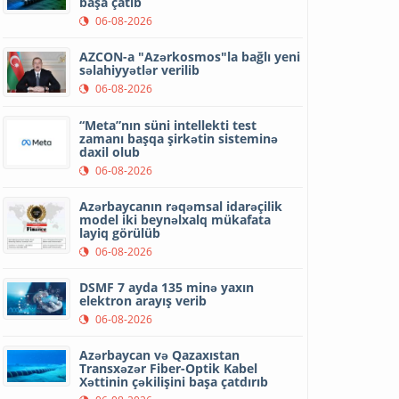
başa çatıb
06-08-2026
AZCON-a "Azərkosmos"la bağlı yeni
səlahiyyətlər verilib
06-08-2026
“Meta”nın süni intellekti test
zamanı başqa şirkətin sisteminə
daxil olub
06-08-2026
Azərbaycanın rəqəmsal idarəçilik
model iki beynəlxalq mükafata
layiq görülüb
06-08-2026
DSMF 7 ayda 135 minə yaxın
elektron arayış verib
06-08-2026
Azərbaycan və Qazaxıstan
Transxəzər Fiber-Optik Kabel
Xəttinin çəkilişini başa çatdırıb