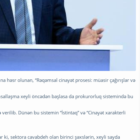
a həsr olunan, “Rəqəmsal cinayət prosesi: müasir çağırışlar və
allaşma xeyli öncədən başlasa da prokurorluq sistemində bu
 verilib. Dünən bu sistemin “İstintaq” və “Cinayət xarakterli
ki, sektora cavabdeh olan birinci şəxslərin, xeyli sayda