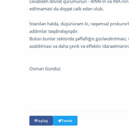
cavabdeh dövlət qurumunun - RİNN-in və İRİA-nın 
edilməməsi də diqqət cəlb edən olub.
İstənilən halda, düşünürəm ki, rəqəmsal prokuror
addımlar təqdirəlayiqdir.
Bütün bunlar sektorda şəffaflığın gücləndirilməsi
azaldılması və daha çevik və effektiv idarəetmən
Osman Gündüz
Paylaş
Tweet