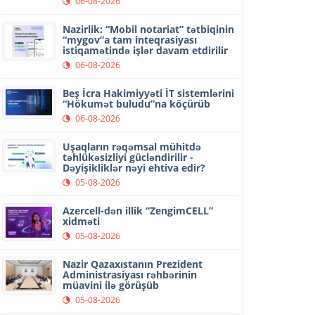
06-08-2026
Nazirlik: “Mobil notariat” tətbiqinin
“mygov”a tam inteqrasiyası
istiqamətində işlər davam etdirilir
06-08-2026
Beş İcra Hakimiyyəti İT sistemlərini
“Hökumət buludu”na köçürüb
06-08-2026
Uşaqların rəqəmsal mühitdə
təhlükəsizliyi gücləndirilir -
Dəyişikliklər nəyi ehtiva edir?
05-08-2026
Azercell-dən illik “ZengimCELL”
xidməti
05-08-2026
Nazir Qazaxıstanın Prezident
Administrasiyası rəhbərinin
müavini ilə görüşüb
05-08-2026