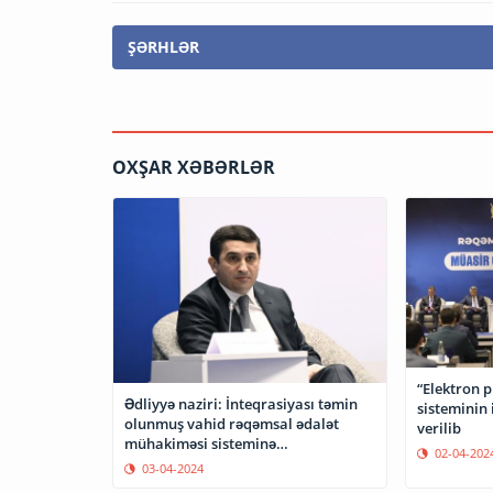
ŞƏRHLƏR
OXŞAR XƏBƏRLƏR
“Elektron 
Ədliyyə naziri: İnteqrasiyası təmin
sisteminin 
olunmuş vahid rəqəmsal ədalət
verilib
mühakiməsi sisteminə
02-04-202
istiqamətlənmiş addımlar atmalıyıq
03-04-2024