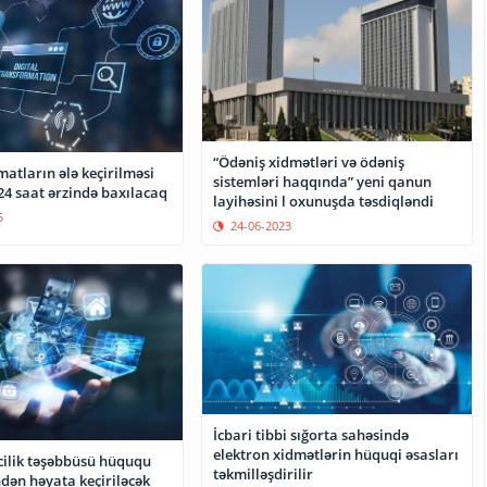
“Ödəniş xidmətləri və ödəniş
atların ələ keçirilməsi
sistemləri haqqında” yeni qanun
24 saat ərzində baxılacaq
layihəsini l oxunuşda təsdiqləndi
5
24-06-2023
İcbari tibbi sığorta sahəsində
elektron xidmətlərin hüquqi əsasları
ilik təşəbbüsü hüququ
təkmilləşdirilir
dən həyata keçiriləcək