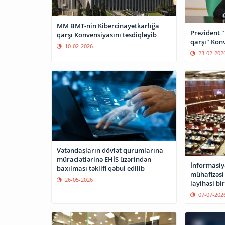
MM BMT-nin Kibercinayətkarlığa
Prezident 
qarşı Konvensiyasını təsdiqləyib
qarşı" Konv
10-02-2026
23-02-202
Vətəndaşların dövlət qurumlarına
müraciətlərinə EHİS üzərindən
İnformasiy
baxılması təklifi qəbul edilib
mühafizəsi
26-05-2026
layihəsi bi
07-07-202