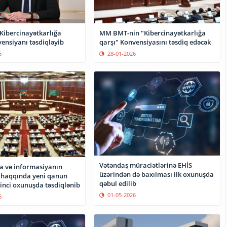
MM BMT-nin "Kibercinayətkarlığa
"Kibercinayətkarlığa
qarşı" Konvensiyasını təsdiq edəcək
ensiyanı təsdiqləyib
28-01-2026
6
Vətəndaş müraciətlərinə EHİS
a və informasiyanın
üzərindən də baxılması ilk oxunuşda
 haqqında yeni qanun
qəbul edilib
rinci oxunuşda təsdiqlənib
01-05-2026
6