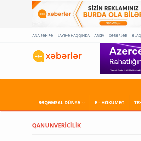
ANA SƏHİFƏ
LAYİHƏ HAQQINDA
ARXİV
XƏBƏRLƏR
ƏLA
RƏQƏMSAL DÜNYA
E - HÖKUMƏT
TE
QANUNVERİCİLİK