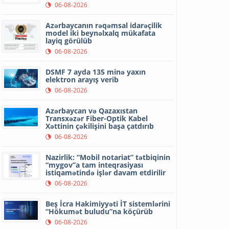
06-08-2026
Azərbaycanın rəqəmsal idarəçilik
model iki beynəlxalq mükafata
layiq görülüb
06-08-2026
DSMF 7 ayda 135 minə yaxın
elektron arayış verib
06-08-2026
Azərbaycan və Qazaxıstan
Transxəzər Fiber-Optik Kabel
Xəttinin çəkilişini başa çatdırıb
06-08-2026
Nazirlik: “Mobil notariat” tətbiqinin
“mygov”a tam inteqrasiyası
istiqamətində işlər davam etdirilir
06-08-2026
Beş İcra Hakimiyyəti İT sistemlərini
“Hökumət buludu”na köçürüb
06-08-2026