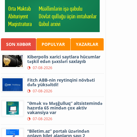
SON XƏBƏR
POPULYAR
YAZARLAR
Kiberpolis xarici saytlara hücumlar
təşkil edən şəxsləri saxlayıb
07-08-2026
Fitch ABB-nin reytinqini növbəti
dəfə yüksəltdi!
07-08-2026
“Əmək və Məşğulluq” altsistemində
hazırda 65 mindən çox aktiv
vakansiya var
07-08-2026
“Biletim.az” portalı üzərindən
onlayn bilet alanların sayı 2