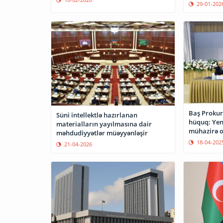
29-01-202
Baş Prokur
Süni intellektlə hazırlanan
hüquq: Yeni
materialların yayılmasına dair
mühazirə 
məhdudiyyətlər müəyyənləşir
18-04-202
21-04-2026