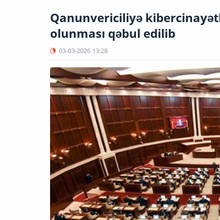
Qanunvericiliyə kibercinayətk
olunması qəbul edilib
03-03-2026
13:28