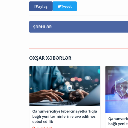
Paylaş
Tweet
ŞƏRHLƏR
OXŞAR XƏBƏRLƏR
Qanunvericiliyə kibercinayətkarlıqla
bağlı yeni terminlərin əlavə edilməsi
Qanunverici
qəbul edilib
bağlı yeni 
10-02-2026