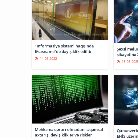
"İnformasiya sistemi haqqında
Şəxsi məlum
Əsasnamə”də dəyişiklik edilib
şikayətinə 
14-05-2022
13-05-202
Məhkəmə qərarı olmadan rəqəmsal
Qanunveric
axtarış: dəyişikliklər və risklər
EHİS üzərin