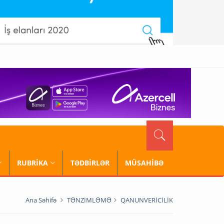
RUBRİKA
TƏDBİRLƏR
MÜSAHİBƏ
Ana Səhifə
TƏNZİMLƏMƏ
QANUNVERİCİLİK