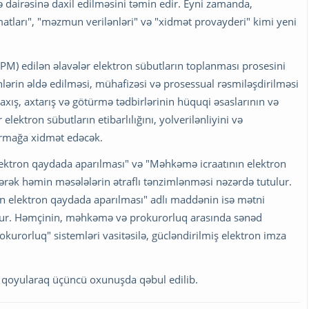
dairəsinə daxil edilməsini təmin edir. Eyni zamanda,
umatları", "məzmun verilənləri" və "xidmət provayderi" kimi yeni
PM) edilən əlavələr elektron sübutların toplanması prosesini
nlərin əldə edilməsi, mühafizəsi və prosessual rəsmiləşdirilməsi
xış, axtarış və götürmə tədbirlərinin hüquqi əsaslarının və
elektron sübutların etibarlılığını, yolverilənliyini və
ırmağa xidmət edəcək.
ktron qaydada aparılması" və "Məhkəmə icraatının elektron
ərək həmin məsələlərin ətraflı tənzimlənməsi nəzərdə tutulur.
n elektron qaydada aparılması" adlı maddənin isə mətni
dur. Həmçinin, məhkəmə və prokurorluq arasında sənəd
urorluq" sistemləri vasitəsilə, gücləndirilmiş elektron imza
qoyularaq üçüncü oxunuşda qəbul edilib.