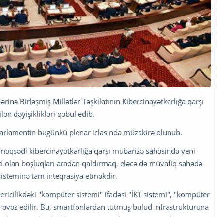
ərinə Birləşmiş Millətlər Təşkilatının Kibercinayətkarlığa qarşı
ilən dəyişiklikləri qəbul edib.
 parlamentin bugünkü plenar iclasında müzakirə olunub.
s məqsədi kibercinayətkarlığa qarşı mübarizə sahəsində yeni
d olan boşluqları aradan qaldırmaq, eləcə də müvafiq sahədə
sisteminə tam inteqrasiya etməkdir.
ricilikdəki "kompüter sistemi" ifadəsi "İKT sistemi", "kompüter
lə əvəz edilir. Bu, smartfonlardan tutmuş bulud infrastrukturuna