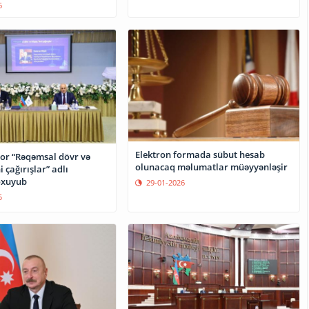
6
Elektron formada sübut hesab
or “Rəqəmsal dövr və
olunacaq məlumatlar müəyyənləşir
 çağırışlar” adlı
oxuyub
29-01-2026
5