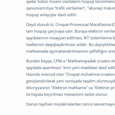
qədər bütün müasir vasitələrin hüquqi tənzimləmə 
qanunvericiliyə "trafik verilənləri", "abunəçi məl
hüquqi anlayışlar daxil edilir.
Qeyd olunub ki, Cinayət-Prosessual Məcəlləsinə (C
tam hüquqi çərçivəyə salır. Buraya elektron verilə
qaydalarının müəyyən edilməsi, İKT sistemlərinə ba
hədlərinin dəqiqləşdirilməsi aiddir. Bu dəyişikliklər 
məhkəmədə qiymətləndirilməsinin şəffaflığını art
Bundan başqa, CPM-ə "Məhkəməyədək icraatın ele
qaydada aparılması" kimi yeni maddələr daxil edil
Hazırda mövcud olan "Cinayət mühakimə icraatını
genişləndirilərək yeni versiyada təqdim olunmuş
dövriyyəsinin "Elektron məhkəmə" və "Elektron prok
ilə həyata keçirilməsi mexanizmi təsbit olunur.
Qanun layihəsi müzakirələrdən sonra səsverməyə 