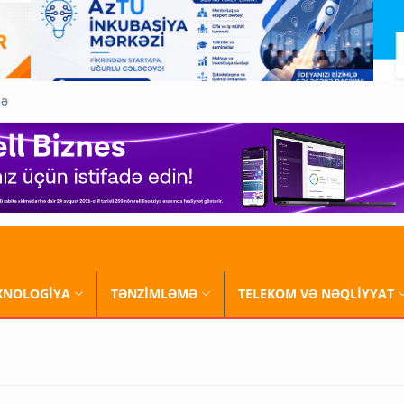
QƏ
XNOLOGİYA
TƏNZİMLƏMƏ
TELEKOM VƏ NƏQLİYYAT