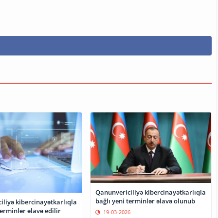
Qanunvericiliyə kibercinayətkarlıqla
bağlı yeni terminlər əlavə olunub
liyə kibercinayətkarlıqla
terminlər əlavə edilir
19-03-2026