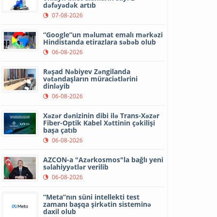
dəfəyədək artıb
07-08-2026
“Google”un məlumat emalı mərkəzi
Hindistanda etirazlara səbəb olub
06-08-2026
Rəşad Nəbiyev Zəngilanda
vətəndaşların müraciətlərini
dinləyib
06-08-2026
Xəzər dənizinin dibi ilə Trans-Xəzər
Fiber-Optik Kabel Xəttinin çəkilişi
başa çatıb
06-08-2026
AZCON-a "Azərkosmos"la bağlı yeni
səlahiyyətlər verilib
06-08-2026
“Meta”nın süni intellekti test
zamanı başqa şirkətin sisteminə
daxil olub