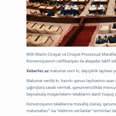
Milli Məclis Cinayət və Cinayət-Prosessual Məcəlləl
Konvensiyasının ratifikasiyası ilə əlaqədar təklif ed
Xeberler.az
məlumat verir ki, dəyişiklik layihəsi
Məlumat verilib ki, hazırkı qanun layihəsinin əsa
çağırışlara cavab vermək, qanunvericilikdə mövcu
beynəlxalq müqavilələrin tələblərini daxili hüquq 
Konvensiyanın tələblərinə müvafiq olaraq, qanunve
məlumatları" isə "elektron verilənlər" terminləri i