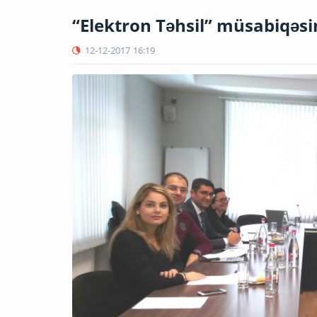
“Elektron Təhsil” müsabiqəsin
12-12-2017
16:19