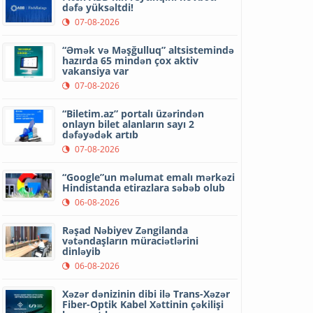
dəfə yüksəltdi!
07-08-2026
“Əmək və Məşğulluq” altsistemində
hazırda 65 mindən çox aktiv
vakansiya var
07-08-2026
“Biletim.az” portalı üzərindən
onlayn bilet alanların sayı 2
dəfəyədək artıb
07-08-2026
“Google”un məlumat emalı mərkəzi
Hindistanda etirazlara səbəb olub
06-08-2026
Rəşad Nəbiyev Zəngilanda
vətəndaşların müraciətlərini
dinləyib
06-08-2026
Xəzər dənizinin dibi ilə Trans-Xəzər
Fiber-Optik Kabel Xəttinin çəkilişi