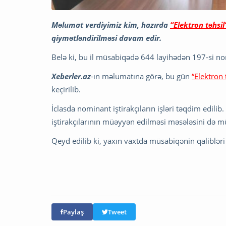
Məlumat verdiyimiz kim, hazırda
“Elektron təhsi
qiymətləndirilməsi davam edir.
Belə ki, bu il müsabiqədə 644 layihədən 197-si no
Xeberler.az
-ın məlumatına görə, bu gün
“Elektron
keçirilib.
İclasda nominant iştirakçıların işləri təqdim edili
iştirakçılarının müəyyən edilməsi məsələsini də m
Qeyd edilib ki, yaxın vaxtda müsabiqənin qalibləri
Paylaş
Tweet