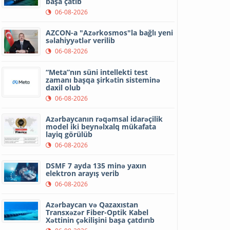
başa çatıb
06-08-2026
AZCON-a "Azərkosmos"la bağlı yeni
səlahiyyətlər verilib
06-08-2026
“Meta”nın süni intellekti test
zamanı başqa şirkətin sisteminə
daxil olub
06-08-2026
Azərbaycanın rəqəmsal idarəçilik
model iki beynəlxalq mükafata
layiq görülüb
06-08-2026
DSMF 7 ayda 135 minə yaxın
elektron arayış verib
06-08-2026
Azərbaycan və Qazaxıstan
Transxəzər Fiber-Optik Kabel
Xəttinin çəkilişini başa çatdırıb