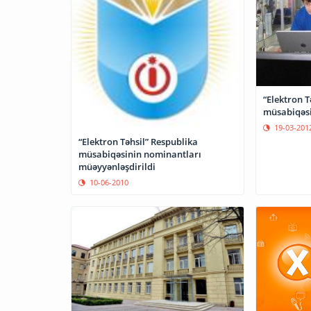
“Elektron T
müsabiqəsi
19-03-201
“Elektron Təhsil” Respublika
müsabiqəsinin nominantları
müəyyənləşdirildi
10-06-2010