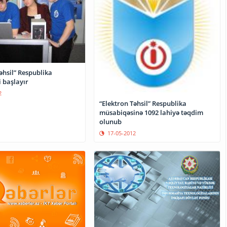
əhsil” Respublika
 başlayır
2
“Elektron Təhsil” Respublika
müsabiqəsinə 1092 lahiyə təqdim
olunub
17-05-2012