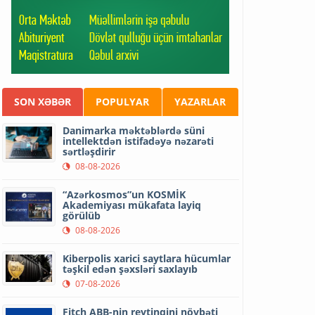
SON XƏBƏR
POPULYAR
YAZARLAR
Danimarka məktəblərdə süni
intellektdən istifadəyə nəzarəti
sərtləşdirir
08-08-2026
“Azərkosmos”un KOSMİK
Akademiyası mükafata layiq
görülüb
08-08-2026
Kiberpolis xarici saytlara hücumlar
təşkil edən şəxsləri saxlayıb
07-08-2026
Fitch ABB-nin reytinqini növbəti