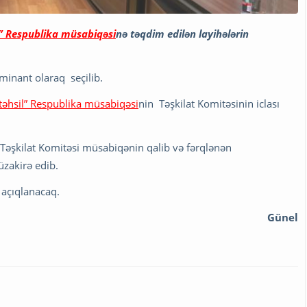
l” Respublika müsabiqəsi
nə təqdim edilən layihələrin
minant olaraq seçilib.
 təhsil” Respublika müsabiqəsi
nin Təşkilat Komitəsinin iclası
b. Təşkilat Komitəsi müsabiqənin qalib və fərqlənən
üzakirə edib.
 açıqlanacaq.
Günel