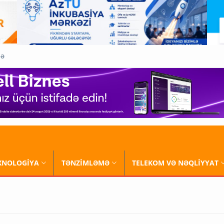
QƏ
XNOLOGİYA
TƏNZİMLƏMƏ
TELEKOM VƏ NƏQLİYYAT