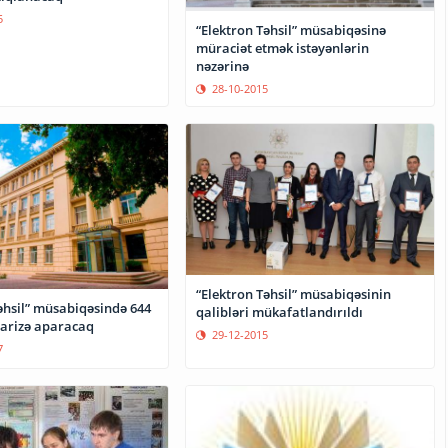
5
“Elektron Təhsil” müsabiqəsinə
müraciət etmək istəyənlərin
nəzərinə
28-10-2015
“Elektron Təhsil” müsabiqəsinin
əhsil” müsabiqəsində 644
qalibləri mükafatlandırıldı
arizə aparacaq
29-12-2015
7