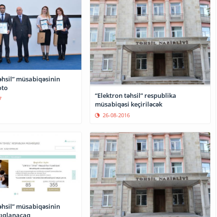
əhsil” müsabiqəsinin
oto
“Elektron təhsil” respublika
7
müsabiqəsi keçiriləcək
26-08-2016
əhsil” müsabiqəsinin
çıqlanacaq