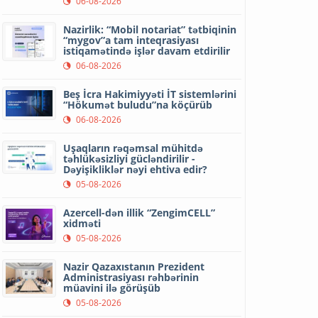
06-08-2026
Nazirlik: “Mobil notariat” tətbiqinin
“mygov”a tam inteqrasiyası
istiqamətində işlər davam etdirilir
06-08-2026
Beş İcra Hakimiyyəti İT sistemlərini
“Hökumət buludu”na köçürüb
06-08-2026
Uşaqların rəqəmsal mühitdə
təhlükəsizliyi gücləndirilir -
Dəyişikliklər nəyi ehtiva edir?
05-08-2026
Azercell-dən illik “ZengimCELL”
xidməti
05-08-2026
Nazir Qazaxıstanın Prezident
Administrasiyası rəhbərinin
müavini ilə görüşüb
05-08-2026