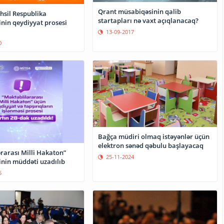
Qrant müsabiqəsinin qalib
hsil Respublika
startapları nə vaxt açıqlanacaq?
nin qeydiyyat prosesi
13-09-2017
0
Bağça müdiri olmaq istəyənlər üçün
elektron sənəd qəbulu başlayacaq
rarası Milli Hakaton”
25-11-2024
nin müddəti uzadılıb
5