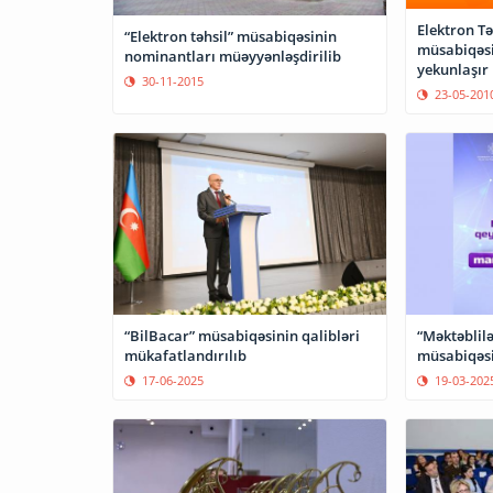
Elektron Tə
“Elektron təhsil” müsabiqəsinin
müsabiqəsi
nominantları müəyyənləşdirilib
yekunlaşır
30-11-2015
23-05-201
“Məktəblilə
“BilBacar” müsabiqəsinin qalibləri
müsabiqəsi
mükafatlandırılıb
19-03-202
17-06-2025