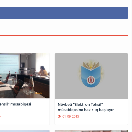
əhsil” müsabiqəsi
Növbəti “Elektron Təhsil”
müsabiqəsinə hazırlıq başlayır
5
01-09-2015