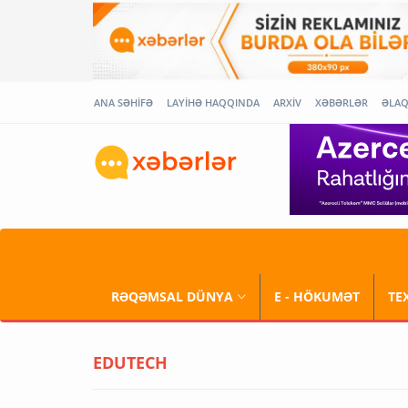
ANA SƏHİFƏ
LAYİHƏ HAQQINDA
ARXİV
XƏBƏRLƏR
ƏLA
RƏQƏMSAL DÜNYA
E - HÖKUMƏT
TE
EDUTECH