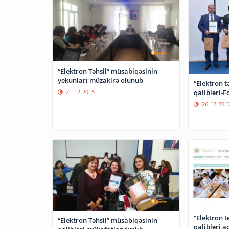
“Elektron Təhsil” müsabiqəsinin
yekunları müzakirə olunub
“Elektron t
qalibləri-F
21-12-2015
26-12-201
“Elektron t
“Elektron Təhsil” müsabiqəsinin
qalibləri a