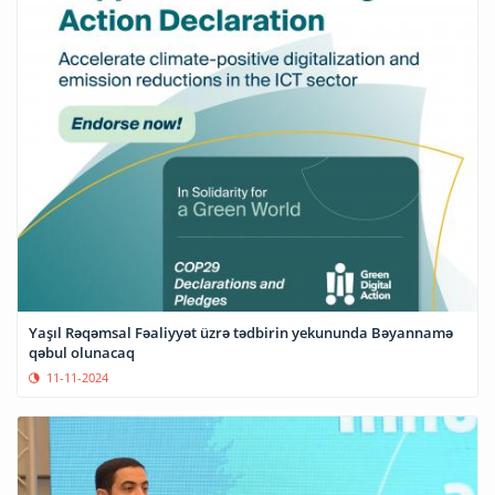
Yaşıl Rəqəmsal Fəaliyyət üzrə tədbirin yekununda Bəyannamə
qəbul olunacaq
11-11-2024