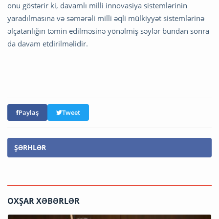
onu göstərir ki, davamlı milli innovasiya sistemlərinin
yaradılmasına və səmərəli milli əqli mülkiyyət sistemlərinə
əlçatanlığın təmin edilməsinə yönəlmiş səylər bundan sonra
da davam etdirilməlidir.
Paylaş
Tweet
ŞƏRHLƏR
OXŞAR XƏBƏRLƏR