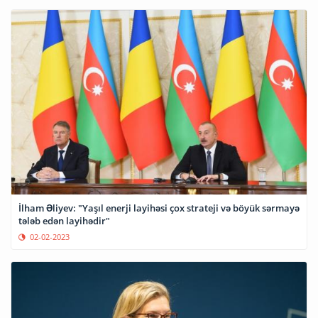
İlham Əliyev: "Yaşıl enerji layihəsi çox strateji və böyük sərmayə
tələb edən layihədir"
02-02-2023