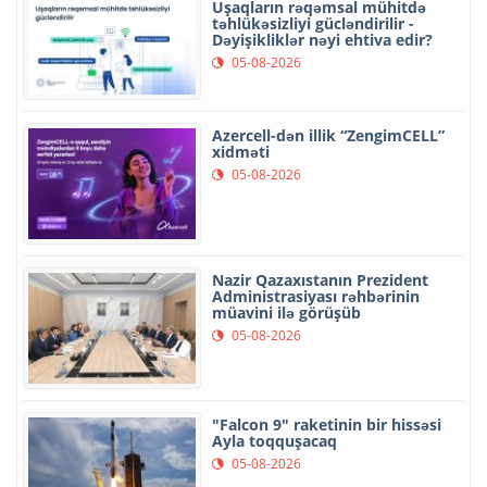
Uşaqların rəqəmsal mühitdə
təhlükəsizliyi gücləndirilir -
Dəyişikliklər nəyi ehtiva edir?
05-08-2026
Azercell-dən illik “ZengimCELL”
xidməti
05-08-2026
Nazir Qazaxıstanın Prezident
Administrasiyası rəhbərinin
müavini ilə görüşüb
05-08-2026
"Falcon 9" raketinin bir hissəsi
Ayla toqquşacaq
05-08-2026