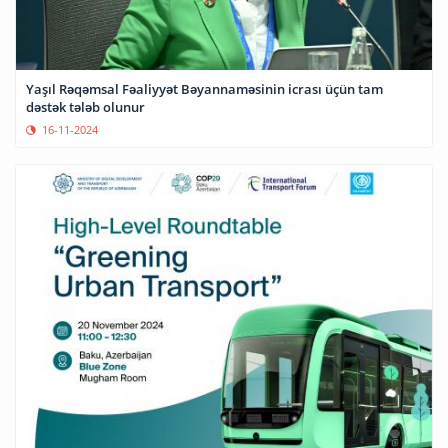
Yaşıl Rəqəmsal Fəaliyyət Bəyannaməsinin icrası üçün tam
dəstək tələb olunur
16-11-2024