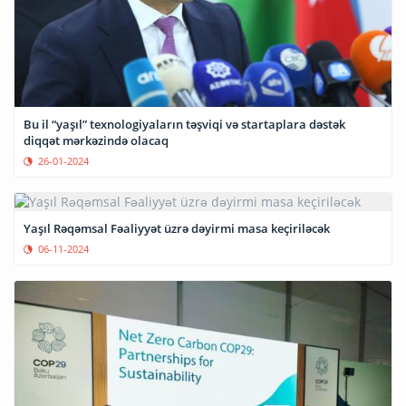
Bu il “yaşıl” texnologiyaların təşviqi və startaplara dəstək
diqqət mərkəzində olacaq
26-01-2024
Yaşıl Rəqəmsal Fəaliyyət üzrə dəyirmi masa keçiriləcək
06-11-2024