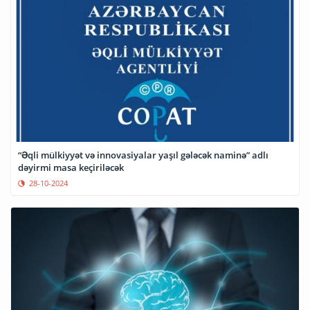
“Əqli mülkiyyət və innovasiyalar yaşıl gələcək naminə” adlı
dəyirmi masa keçiriləcək
28-10-2024