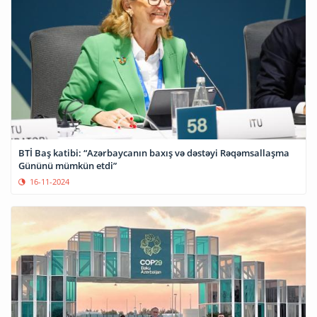
BTİ Baş katibi: “Azərbaycanın baxış və dəstəyi Rəqəmsallaşma
Gününü mümkün etdi”
16-11-2024