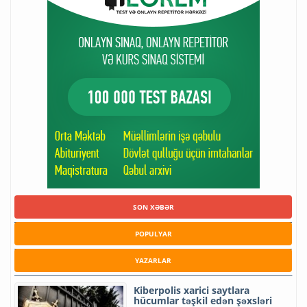
SON XƏBƏR
POPULYAR
YAZARLAR
Kiberpolis xarici saytlara
hücumlar təşkil edən şəxsləri