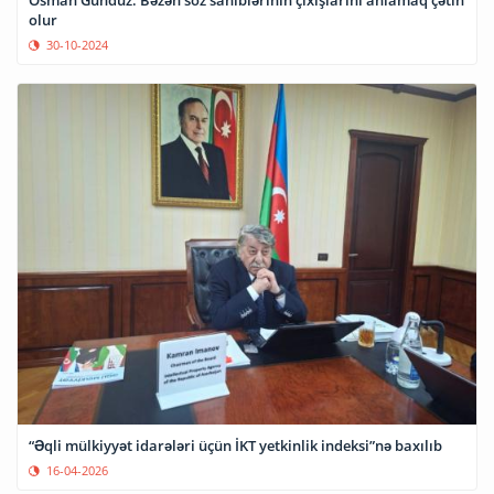
olur
30-10-2024
“Əqli mülkiyyət idarələri üçün İKT yetkinlik indeksi”nə baxılıb
16-04-2026