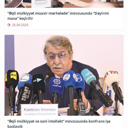
“Əqli mülkiyyət müasir mərhələdə” mövzusunda “Dəyirmi
masa” keçirilir
26-04-2024
“Əqli mülkiyyət və süni intellekt” mövzusunda konfrans işə
başlayıb