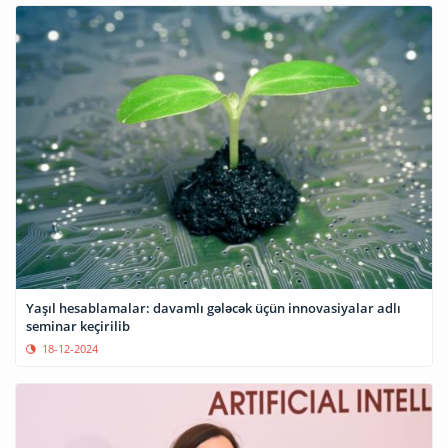
Yaşıl hesablamalar: davamlı gələcək üçün innovasiyalar adlı
seminar keçirilib
18-12-2024