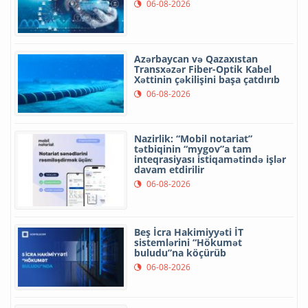
06-08-2026
Azərbaycan və Qazaxıstan
Transxəzər Fiber-Optik Kabel
Xəttinin çəkilişini başa çatdırıb
06-08-2026
Nazirlik: “Mobil notariat”
tətbiqinin “mygov”a tam
inteqrasiyası istiqamətində işlər
davam etdirilir
06-08-2026
Beş İcra Hakimiyyəti İT
sistemlərini “Hökumət
buludu”na köçürüb
06-08-2026