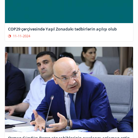
COP29 çərçivəsində Yaşıl Zonadakı tədbirlərin açılışı olub
11-11-2024
Osman Gündüz: Bəzən söz sahiblərinin çıxışlarını anlamaq çətin