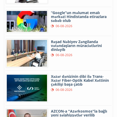
“Google”un məlumat emalı
mərkəzi Hindistanda etirazlara
səbəb olub
06-08-2026
Rəşad Nəbiyev Zəngilanda
vətəndaşların müraciətlərini
dinləyib
06-08-2026
Xəzər dənizinin dibi ilə Trans-
Xəzər Fiber-Optik Kabel Xəttinin
çəkilişi başa çatıb
06-08-2026
AZCON-a "Azərkosmos"la bağlı
yeni səlahiyyətlər verilib