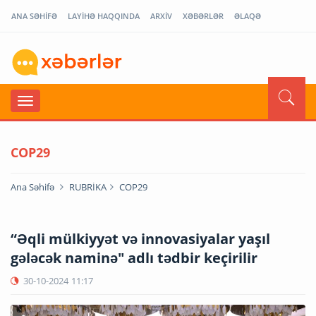
ANA SƏHİFƏ
LAYİHƏ HAQQINDA
ARXİV
XƏBƏRLƏR
ƏLAQƏ
COP29
Ana Səhifə
RUBRİKA
COP29
“Əqli mülkiyyət və innovasiyalar yaşıl
gələcək naminə" adlı tədbir keçirilir
30-10-2024
11:17