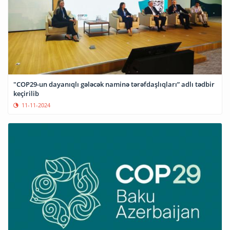
"COP29-un dayanıqlı gələcək naminə tərəfdaşlıqları” adlı tədbir
keçirilib
11-11-2024