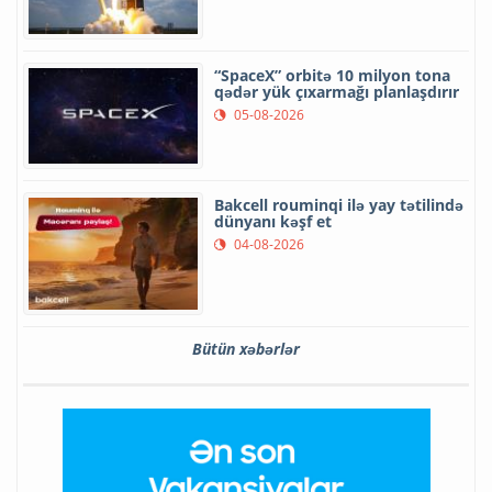
“SpaceX” orbitə 10 milyon tona
qədər yük çıxarmağı planlaşdırır
05-08-2026
Bakcell rouminqi ilə yay tətilində
dünyanı kəşf et
04-08-2026
Bütün xəbərlər