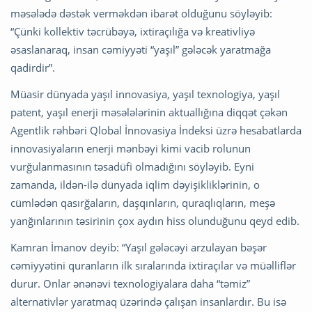
məsələdə dəstək verməkdən ibarət olduğunu söyləyib:
“Çünki kollektiv təcrübəyə, ixtiraçılığa və kreativliyə
əsaslanaraq, insan cəmiyyəti “yaşıl” gələcək yaratmağa
qadirdir”.
Müasir dünyada yaşıl innovasiya, yaşıl texnologiya, yaşıl
patent, yaşıl enerji məsələlərinin aktuallığına diqqət çəkən
Agentlik rəhbəri Qlobal İnnovasiya İndeksi üzrə hesabatlarda
innovasiyaların enerji mənbəyi kimi vacib rolunun
vurğulanmasının təsadüfi olmadığını söyləyib. Eyni
zamanda, ildən-ilə dünyada iqlim dəyişikliklərinin, o
cümlədən qasırğaların, daşqınların, quraqlıqların, meşə
yanğınlarının təsirinin çox aydın hiss olunduğunu qeyd edib.
Kamran İmanov deyib: “Yaşıl gələcəyi arzulayan bəşər
cəmiyyətini quranların ilk sıralarında ixtiraçılar və müəlliflər
durur. Onlar ənənəvi texnologiyalara daha “təmiz”
alternativlər yaratmaq üzərində çalışan insanlardır. Bu isə