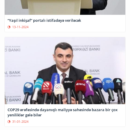
“Yaşıl inkişaf” portalı istifadəyə veriləcək
13-11-2024
COP29 ərəfəsində dayanıqlı maliyyə sahəsində bazara bir çox
yeniliklər gələ bilər
31-01-2024