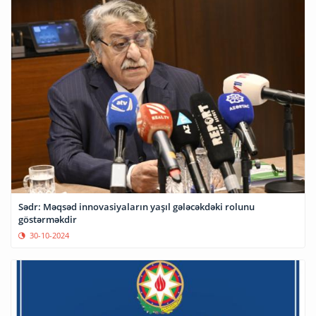
Sədr: Məqsəd innovasiyaların yaşıl gələcəkdəki rolunu
göstərməkdir
30-10-2024