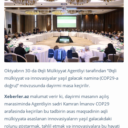
Oktyabrın 30-da Əqli Mülkiyyət Agentliyi tərəfindən “Əqli
mülkiyyət və innovasiyalar yaşıl gələcək naminə (COP29-a
doğru)” mövzusunda dəyirmi masa keçirilir.
Xeberler.az
məlumat verir ki, dəyirmi masanın açılış
mərasimində Agentliyin sədri Kamran İmanov COP29
ərəfəsində keçirilən bu tədbirin əsas məqsədinin əqli
mülkiyyətə əsaslanan innovasiyaların yaşıl gələcəkdəki
rolunu göstərmək, təhlil etmək və innovasiyalara bu həyati