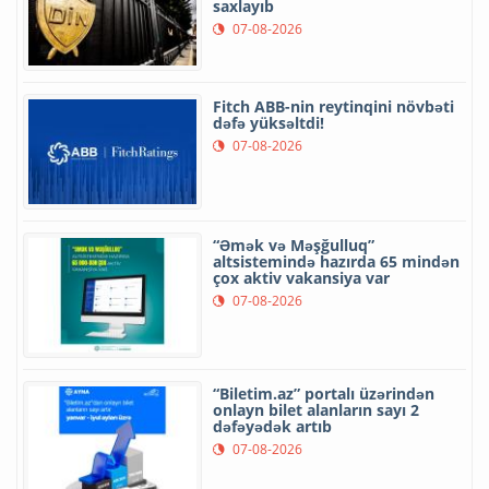
saxlayıb
07-08-2026
Fitch ABB-nin reytinqini növbəti
dəfə yüksəltdi!
07-08-2026
“Əmək və Məşğulluq”
altsistemində hazırda 65 mindən
çox aktiv vakansiya var
07-08-2026
“Biletim.az” portalı üzərindən
onlayn bilet alanların sayı 2
dəfəyədək artıb
07-08-2026