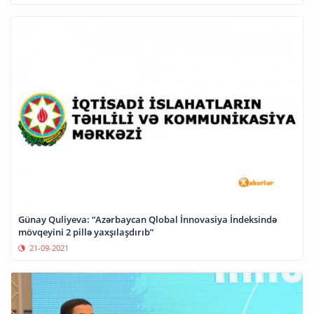
Günay Quliyeva: “Azərbaycan Qlobal İnnovasiya İndeksində
mövqeyini 2 pillə yaxşılaşdırıb”
21-09-2021