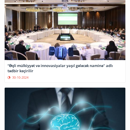
“Əqli mülkiyyət və innovasiyalar yaşıl gələcək naminə" adlı
tədbir keçirilir
30-10-2024