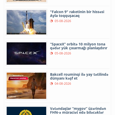
"Falcon 9" raketinin bir hissəsi
Ayla toqquşacaq
05-08-2026
“SpaceX” orbitə 10 milyon tona
qədər yük çıxarmağı planlaşdırır
05-08-2026
Bakcell rouminqi ilə yay tətilində
dünyanı kəşf et
04-08-2026
Vətəndaşlar “mygov” üzərindən
FHN-ə müraciət edə biləcəklər