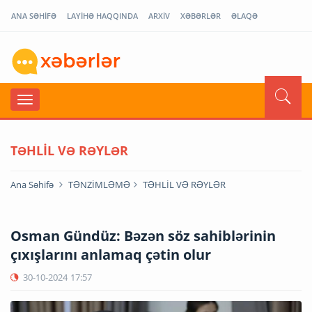
ANA SƏHİFƏ
LAYİHƏ HAQQINDA
ARXİV
XƏBƏRLƏR
ƏLAQƏ
TƏHLİL VƏ RƏYLƏR
Ana Səhifə
TƏNZİMLƏMƏ
TƏHLİL VƏ RƏYLƏR
Osman Gündüz: Bəzən söz sahiblərinin
çıxışlarını anlamaq çətin olur
30-10-2024
17:57