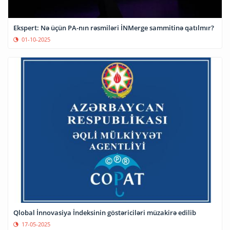
Ekspert: Nə üçün PA-nın rəsmiləri İNMerge sammitinə qatılmır?
01-10-2025
Qlobal İnnovasiya İndeksinin göstəriciləri müzakirə edilib
17-05-2025