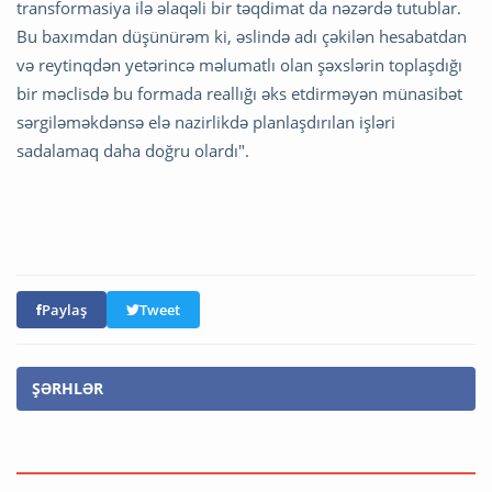
transformasiya ilə əlaqəli bir təqdimat da nəzərdə tutublar.
Bu baxımdan düşünürəm ki, əslində adı çəkilən hesabatdan
və reytinqdən yetərincə məlumatlı olan şəxslərin toplaşdığı
bir məclisdə bu formada reallığı əks etdirməyən münasibət
sərgiləməkdənsə elə nazirlikdə planlaşdırılan işləri
sadalamaq daha doğru olardı".
Paylaş
Tweet
ŞƏRHLƏR