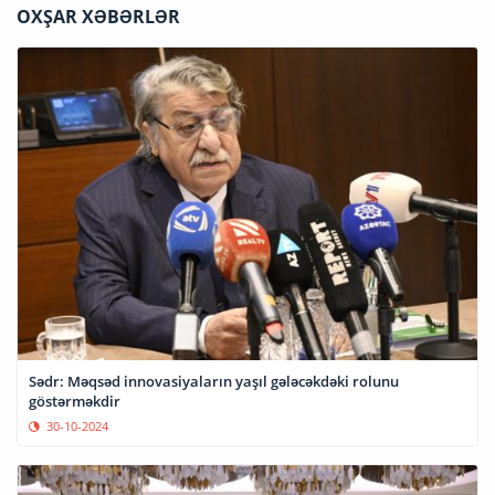
OXŞAR XƏBƏRLƏR
Sədr: Məqsəd innovasiyaların yaşıl gələcəkdəki rolunu
göstərməkdir
30-10-2024