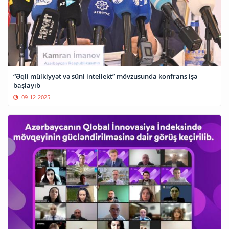
“Əqli mülkiyyət və süni intellekt” mövzusunda konfrans işə
başlayıb
09-12-2025