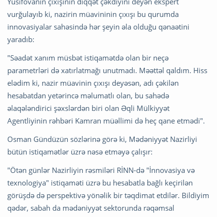
Yusifovanın çıxışının diqqət çəkdiyini deyən ekspert
vurğulayıb ki, nazirin müavininin çıxışı bu qurumda
innovasiyalar sahəsində hər şeyin əla olduğu qənaətini
yaradıb:
"Səadət xanım müsbət istiqamətdə olan bir neçə
parametrləri də xatırlatmağı unutmadı. Məəttəl qaldım. Hiss
elədim ki, nazir müavinin çıxışı deyəsən, adı çəkilən
hesabatdan yetərincə məlumatlı olan, bu sahədə
əlaqələndirici şəxslərdən biri olan Əqli Mülkiyyət
Agentliyinin rəhbəri Kamran müəllimi də heç qane etmədi".
Osman Gündüzün sözlərinə görə ki, Mədəniyyət Nazirliyi
bütün istiqamətlər üzrə nəsə etməyə çalışır:
"Ötən günlər Nazirliyin rəsmiləri RİNN-də "İnnovasiya və
texnologiya" istiqaməti üzrə bu hesabatla bağlı keçirilən
görüşdə də perspektivə yönəlik bir təqdimat etdilər. Bildiyim
qədər, sabah da mədəniyyət sektorunda rəqəmsal