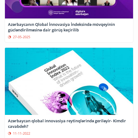
Azərbaycanın Qlobal İnnovasiya İndeksində mövqeyinin
gücləndirilməsinə dair görüş keçirilib
27-05-2025
Azərbaycan qlobal innovasiya reytinqlərində geriləyir- Kimdir
cavabdeh?
11-11-2022