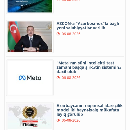
AZCON-a "Azərkosmos"la bağlı
yeni səlahiyyətlər verilib
06-08-2026
“Meta”nın süni intellekti test
zamanı başqa şirkətin sisteminə
daxil olub
06-08-2026
Azərbaycanın rəqəmsal idarəçilik
model iki beynəlxalq mükafata
layiq görülüb
06-08-2026