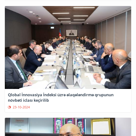
Qlobal İnnovasiya İndeksi üzrə əlaqələndirmə qrupunun
növbəti iclası keçirilib
23-10-2024