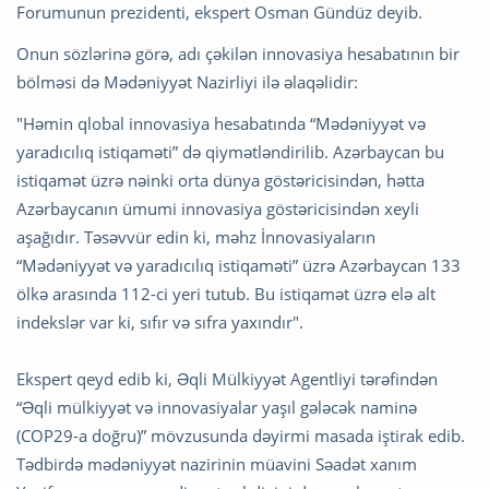
Forumunun prezidenti, ekspert Osman Gündüz deyib.
Onun sözlərinə görə, adı çəkilən innovasiya hesabatının bir
bölməsi də Mədəniyyət Nazirliyi ilə əlaqəlidir:
"Həmin qlobal innovasiya hesabatında “Mədəniyyət və
yaradıcılıq istiqaməti” də qiymətləndirilib. Azərbaycan bu
istiqamət üzrə nəinki orta dünya göstəricisindən, hətta
Azərbaycanın ümumi innovasiya göstəricisindən xeyli
aşağıdır. Təsəvvür edin ki, məhz İnnovasiyaların
“Mədəniyyət və yaradıcılıq istiqaməti” üzrə Azərbaycan 133
ölkə arasında 112-ci yeri tutub. Bu istiqamət üzrə elə alt
indekslər var ki, sıfır və sıfra yaxındır".
Ekspert qeyd edib ki, Əqli Mülkiyyət Agentliyi tərəfindən
“Əqli mülkiyyət və innovasiyalar yaşıl gələcək naminə
(COP29-a doğru)” mövzusunda dəyirmi masada iştirak edib.
Tədbirdə mədəniyyət nazirinin müavini Səadət xanım