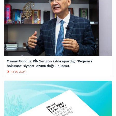
Osman Gündüz: RİNN-in son 2 ildə apardığı "Rəqəmsal
hökumət" siyasəti özünü doğruldubmu?
18-09-2024