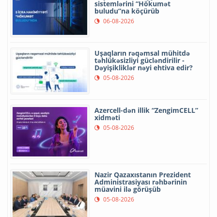
sistemlərini “Hökumət
buludu”na köçürüb
06-08-2026
Uşaqların rəqəmsal mühitdə
təhlükəsizliyi gücləndirilir -
Dəyişikliklər nəyi ehtiva edir?
05-08-2026
Azercell-dən illik “ZengimCELL”
xidməti
05-08-2026
Nazir Qazaxıstanın Prezident
Administrasiyası rəhbərinin
müavini ilə görüşüb
05-08-2026