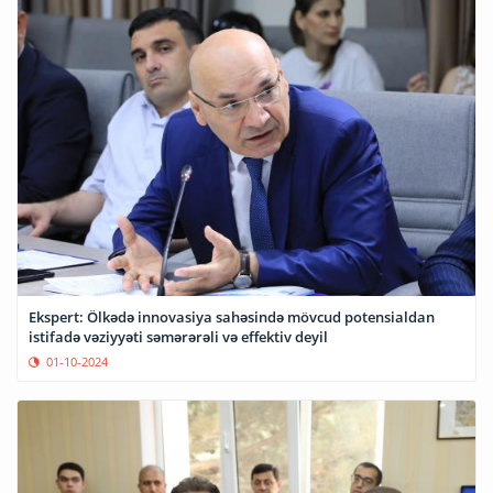
Ekspert: Ölkədə innovasiya sahəsində mövcud potensialdan
istifadə vəziyyəti səmərərəli və effektiv deyil
01-10-2024