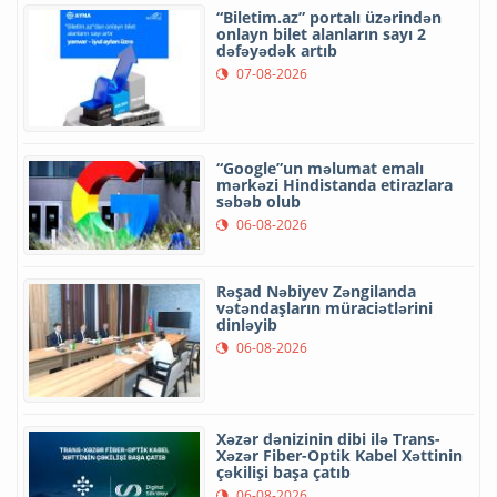
“Biletim.az” portalı üzərindən
onlayn bilet alanların sayı 2
dəfəyədək artıb
07-08-2026
“Google”un məlumat emalı
mərkəzi Hindistanda etirazlara
səbəb olub
06-08-2026
Rəşad Nəbiyev Zəngilanda
vətəndaşların müraciətlərini
dinləyib
06-08-2026
Xəzər dənizinin dibi ilə Trans-
Xəzər Fiber-Optik Kabel Xəttinin
çəkilişi başa çatıb
06-08-2026