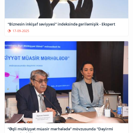
“Biznesin inkişaf səviyyəsi” indeksində geriləmişik - Ekspert
17-09-2025
“Əqli mülkiyyət müasir mərhələdə” mövzusunda “Dəyirmi