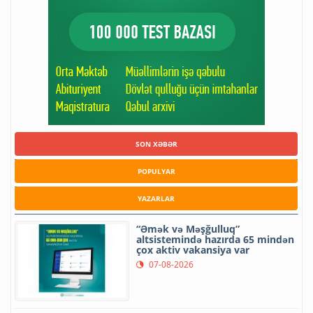
SON XƏBƏR
POPULYAR
YAZARLAR
“Əmək və Məşğulluq”
altsistemində hazırda 65 mindən
çox aktiv vakansiya var
07-08-2026