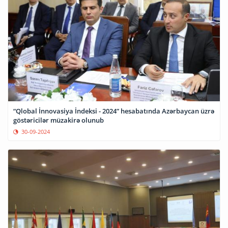
“Qlobal İnnovasiya İndeksi - 2024” hesabatında Azərbaycan üzrə
göstəricilər müzakirə olunub
30-09-2024