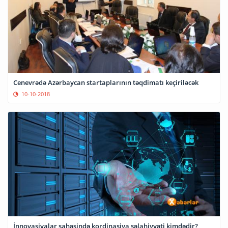
Cenevrədə Azərbaycan startaplarının təqdimatı keçiriləcək
10-10-2018
İnnovasiyalar sahəsində kordinasiya səlahiyyəti kimdədir?