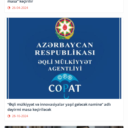
masa” keçirilir
26-04-2024
“Əqli mülkiyyət və innovasiyalar yaşıl gələcək naminə” adlı
dəyirmi masa keçiriləcək
28-10-2024