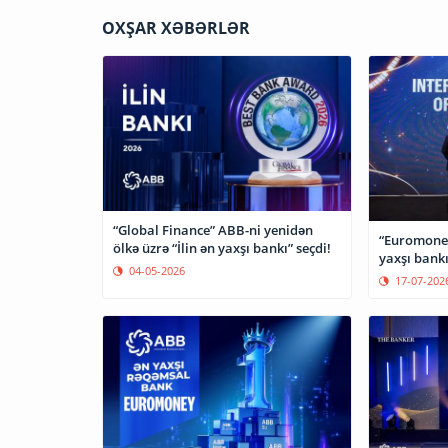
OXŞAR XƏBƏRLƏR
“Global Finance” ABB-ni yenidən
“Euromoney
ölkə üzrə “İlin ən yaxşı bankı” seçdi!
yaxşı bankı
04-05-2026
17-07-202