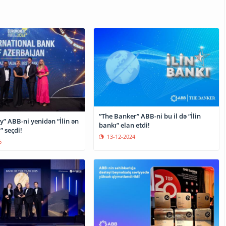
“The Banker” ABB-ni bu il də “İlin
” ABB-ni yenidən “İlin ən
bankı” elan etdi!
” seçdi!
13-12-2024
6