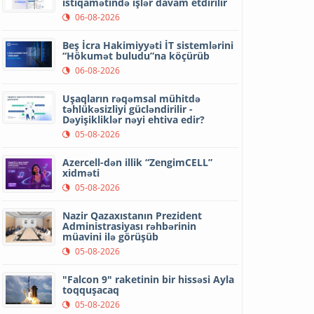
istiqamətində işlər davam etdirilir
06-08-2026
Beş İcra Hakimiyyəti İT sistemlərini
“Hökumət buludu”na köçürüb
06-08-2026
Uşaqların rəqəmsal mühitdə
təhlükəsizliyi gücləndirilir -
Dəyişikliklər nəyi ehtiva edir?
05-08-2026
Azercell-dən illik “ZengimCELL”
xidməti
05-08-2026
Nazir Qazaxıstanın Prezident
Administrasiyası rəhbərinin
müavini ilə görüşüb
05-08-2026
"Falcon 9" raketinin bir hissəsi Ayla
toqquşacaq
05-08-2026