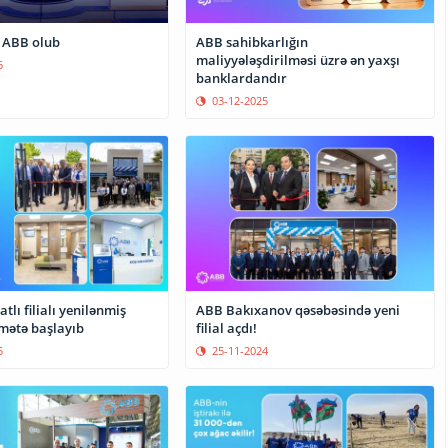
” ABB olub
ABB sahibkarlığın
maliyyələşdirilməsi üzrə ən yaxşı
5
banklardandır
03-12-2025
tlı filialı yenilənmiş
ABB Bakıxanov qəsəbəsində yeni
da xidmətə başlayıb
filial açdı!
5
25-11-2024