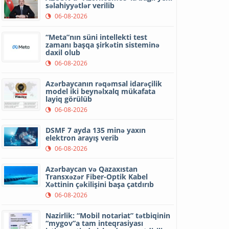
səlahiyyətlər verilib
06-08-2026
“Meta”nın süni intellekti test
zamanı başqa şirkətin sisteminə
daxil olub
06-08-2026
Azərbaycanın rəqəmsal idarəçilik
model iki beynəlxalq mükafata
layiq görülüb
06-08-2026
DSMF 7 ayda 135 minə yaxın
elektron arayış verib
06-08-2026
Azərbaycan və Qazaxıstan
Transxəzər Fiber-Optik Kabel
Xəttinin çəkilişini başa çatdırıb
06-08-2026
Nazirlik: “Mobil notariat” tətbiqinin
“mygov”a tam inteqrasiyası