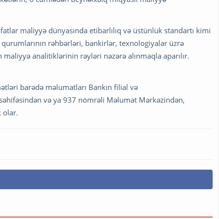
fatlar maliyyə dünyasında etibarlılıq və üstünlük standartı kimi
qurumlarının rəhbərləri, bankirlər, texnologiyalar üzrə
maliyyə analitiklərinin rəyləri nəzərə alınmaqla aparılır.
tləri barədə məlumatları Bankın filial və
 səhifəsindən və ya 937 nömrəli Məlumat Mərkəzindən,
 olar.