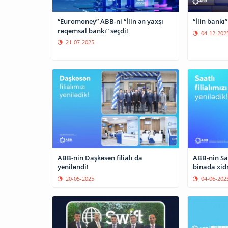
“Euromoney” ABB-ni “İlin ən yaxşı
“İlin bankı
rəqəmsal bankı” seçdi!
04-12-202
21-07-2025
ABB-nin Daşkəsən filialı da
ABB-nin Saa
yeniləndi!
bina
20-05-2025
04-06-202