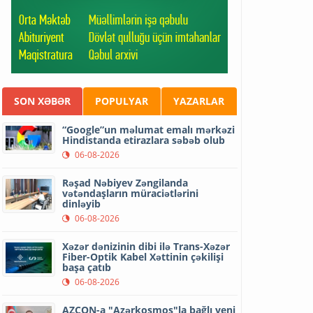
SON XƏBƏR
POPULYAR
YAZARLAR
“Google”un məlumat emalı mərkəzi
Hindistanda etirazlara səbəb olub
06-08-2026
Rəşad Nəbiyev Zəngilanda
vətəndaşların müraciətlərini
dinləyib
06-08-2026
Xəzər dənizinin dibi ilə Trans-Xəzər
Fiber-Optik Kabel Xəttinin çəkilişi
başa çatıb
06-08-2026
AZCON-a "Azərkosmos"la bağlı yeni