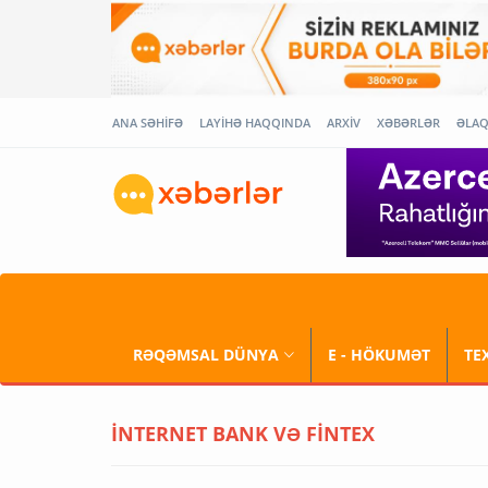
ANA SƏHİFƏ
LAYİHƏ HAQQINDA
ARXİV
XƏBƏRLƏR
ƏLA
RƏQƏMSAL DÜNYA
E - HÖKUMƏT
TE
İNTERNET BANK VƏ FİNTEX