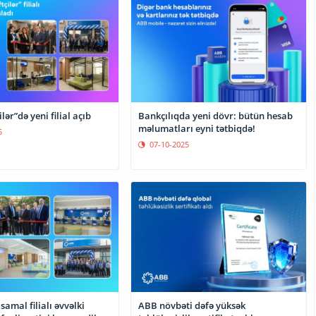
lər”də yeni filial açıb
Bankçılıqda yeni dövr: bütün hesab
məlumatları eyni tətbiqdə!
5
07-10-2025
amal filialı əvvəlki
ABB növbəti dəfə yüksək