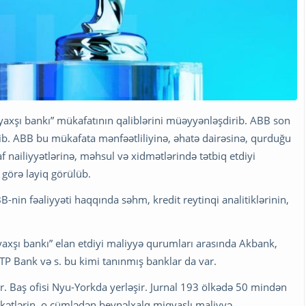
 yaxşı bankı” mükafatının qaliblərini müəyyənləşdirib. ABB son
çilib. ABB bu mükafata mənfəətliliyinə, əhatə dairəsinə, qurduğu
işaf nailiyyətlərinə, məhsul və xidmətlərində tətbiq etdiyi
 görə layiq görülüb.
-nin fəaliyyəti haqqında səhm, kredit reytinqi analitiklərinin,
 yaxşı bankı” elan etdiyi maliyyə qurumları arasında Akbank,
P Bank və s. bu kimi tanınmış banklar da var.
ir. Baş ofisi Nyu-Yorkda yerləşir. Jurnal 193 ölkədə 50 mindən
irkətlərin, o cümlədən beynəlxalq miqyaslı maliyyə