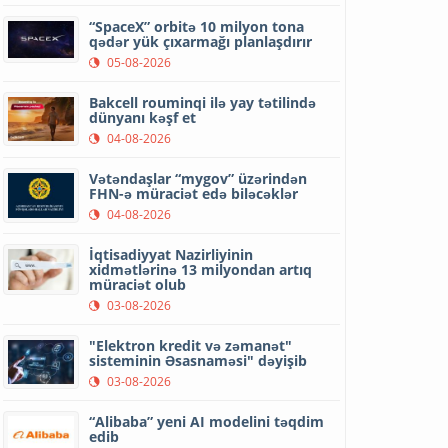
“SpaceX” orbitə 10 milyon tona
qədər yük çıxarmağı planlaşdırır
05-08-2026
Bakcell rouminqi ilə yay tətilində
dünyanı kəşf et
04-08-2026
Vətəndaşlar “mygov” üzərindən
FHN-ə müraciət edə biləcəklər
04-08-2026
İqtisadiyyat Nazirliyinin
xidmətlərinə 13 milyondan artıq
müraciət olub
03-08-2026
"Elektron kredit və zəmanət"
sisteminin Əsasnaməsi" dəyişib
03-08-2026
“Alibaba” yeni AI modelini təqdim
edib