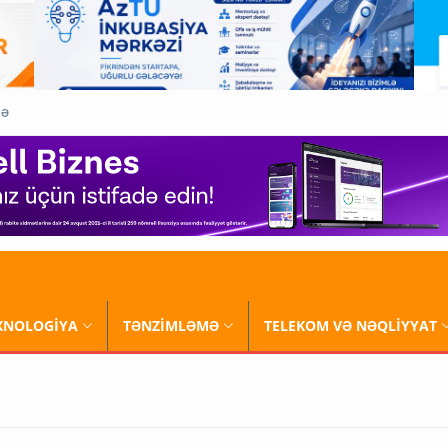
QƏ
XNOLOGİYA
TƏNZİMLƏMƏ
TELEKOM VƏ NƏQLİYYAT