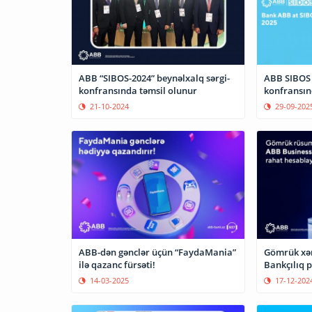
ABB “SIBOS-2024” beynəlxalq sərgi-
ABB SIBOS 
konfransında təmsil olunur
konfransın
21-10-2024
29-09-202
ABB-dən gənclər üçün “FaydaMania”
Gömrük xər
ilə qazanc fürsəti!
B
14-03-2025
17-12-202