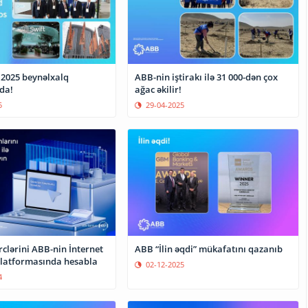
2025 beynəlxalq
ABB-nin iştirakı ilə 31 000-dən çox
da!
ağac əkilir!
5
29-04-2025
clərini ABB-nin İnternet
ABB “İlin əqdi” mükafatını qazanıb
ankçılıq platformasında hesabla
02-12-2025
4