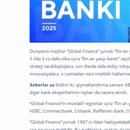
Dünyanın məşhur “Global Finance” jurnalı “İlin ən
5 ildə 3-cü dəfə ölkə üzrə “İlin ən yaxşı bankı” se
strateji tərəfdaşlıqlara, son illərdə əldə etdiyi ink
innovasiyalara, o cümlədən süni intellekt həllərinə
Xeberler.az
bildirir ki, qiymətləndirmə zamanı ABB
digər bank ekspertlərinin rəyləri də nəzərə alınıb.
“Global Finance”in müxtəlif regionlar üzrə “İlin ən
HSBC, Commerzbank, Citibank, Raiffeisen Bank, OT
“Global Finance” jurnalı 1987-ci ildən fəaliyyətdəd
çox oxucuya malikdir. Bu auditoriya, əsasən, iri ş