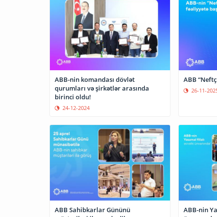
ABB-nin komandası dövlət
ABB “Neftçi
qurumları və şirkətlər arasında
26-11-202
birinci oldu!
24-12-2024
ABB Sahibkarlar Gününü
ABB-nin Yas