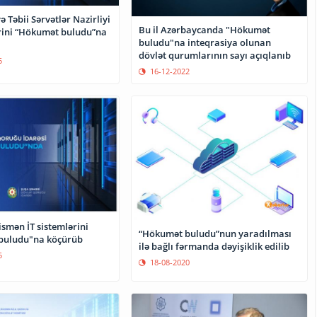
ə Təbii Sərvətlər Nazirliyi
Bu il Azərbaycanda "Hökumət
ərini “Hökumət buludu”na
buludu"na inteqrasiya olunan
dövlət qurumlarının sayı açıqlanıb
5
16-12-2022
smən İT sistemlərini
“Hökumət buludu”nun yaradılması
buludu"na köçürüb
ilə bağlı fərmanda dəyişiklik edilib
5
18-08-2020