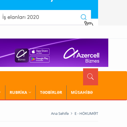
RUBRİKA
TƏDBİRLƏR
MÜSAHİBƏ
Ana Səhifə
E - HÖKUMƏT