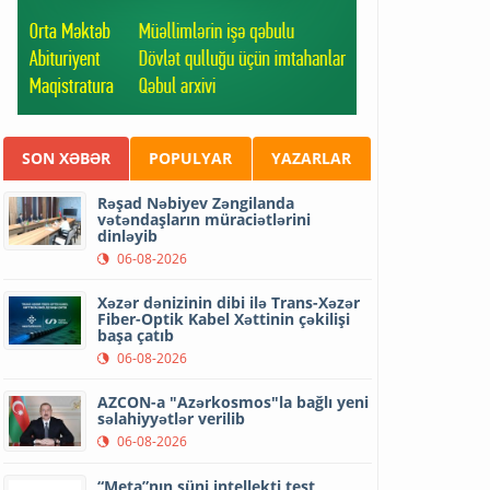
SON XƏBƏR
POPULYAR
YAZARLAR
Rəşad Nəbiyev Zəngilanda
vətəndaşların müraciətlərini
dinləyib
06-08-2026
Xəzər dənizinin dibi ilə Trans-Xəzər
Fiber-Optik Kabel Xəttinin çəkilişi
başa çatıb
06-08-2026
AZCON-a "Azərkosmos"la bağlı yeni
səlahiyyətlər verilib
06-08-2026
“Meta”nın süni intellekti test