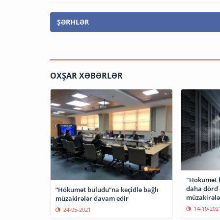
ŞƏRHLƏR
OXŞAR XƏBƏRLƏR
"Hökumət b
daha dörd 
“Hökumət buludu”na keçidlə bağlı
müzakirələ
müzakirələr davam edir
14-10-202
24-05-2021