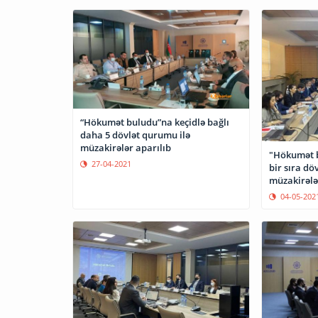
“Hökumət buludu”na keçidlə bağlı
daha 5 dövlət qurumu ilə
müzakirələr aparılıb
"Hökumət b
27-04-2021
bir sıra dö
müzakirələ
04-05-202