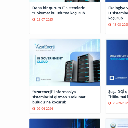
Daha bir qurum İT sistemlərini
Ekologiya v
“Hökumət buludu”na köçürüb
İT sisteml
köçürüb
29-07-2025
13-08-202
Şuşa DQİ qi
“Azərenerji” informasiya
"Hökumət 
sistemlərini qismən “Hökumət
buludu”na köçürüb
25-09-202
02-04-2024