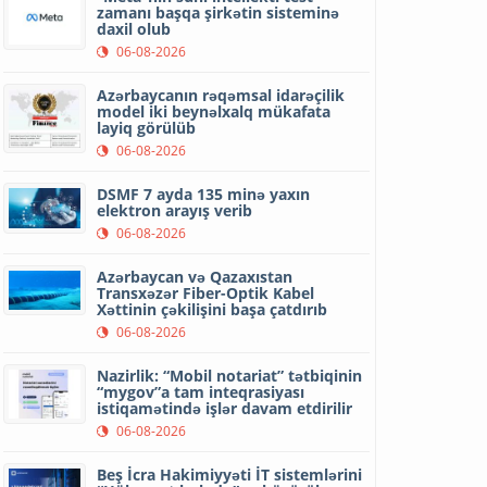
zamanı başqa şirkətin sisteminə
daxil olub
06-08-2026
Azərbaycanın rəqəmsal idarəçilik
model iki beynəlxalq mükafata
layiq görülüb
06-08-2026
DSMF 7 ayda 135 minə yaxın
elektron arayış verib
06-08-2026
Azərbaycan və Qazaxıstan
Transxəzər Fiber-Optik Kabel
Xəttinin çəkilişini başa çatdırıb
06-08-2026
Nazirlik: “Mobil notariat” tətbiqinin
“mygov”a tam inteqrasiyası
istiqamətində işlər davam etdirilir
06-08-2026
Beş İcra Hakimiyyəti İT sistemlərini