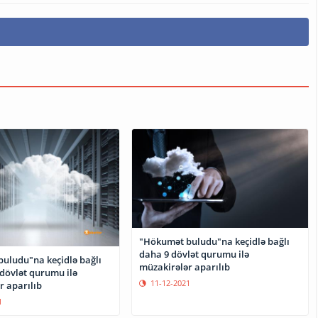
"Hökumət buludu"na keçidlə bağlı
daha 9 dövlət qurumu ilə
uludu"na keçidlə bağlı
müzakirələr aparılıb
dövlət qurumu ilə
11-12-2021
r aparılıb
1