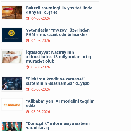
Bakcell rouminqi ilə yay tətilində
dünyanı kəşf et
04-08-2026
Vətəndaşlar “mygov” üzərindən
FHN-ə müraciət edə biləcəklər
04-08-2026
İqtisadiyyat Nazirliyinin
xidmətlərinə 13 milyondan artıq
müraciət olub
03-08-2026
"Elektron kredit və zəmanət"
sisteminin Əsasnaməsi" dəyişib
03-08-2026
“Alibaba” yeni AI modelini təqdim
edib
03-08-2026
“Dənizçilik” informasiya sistemi
yaradılacaq