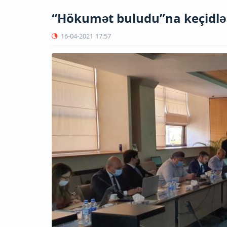
“Hökumət buludu”na keçidlə 
16-04-2021
17:57