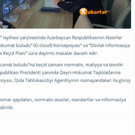
layihəsi çərçivəsində Azərbaycan Respublikasının Nazirlər
“Hökumət buludu” (G-cloud) Konsepsiyası” və “Dövlət informasiya
a Keçid Planı” üzrə dəyirmi masalar davam edir.
“Hökumət buludu”na keçid zamanı normativ, maliyyə və texniki
ublikası Prezidenti yanında Qeyri-Hökumət Təşkilatlarına
iyası, Qida Təhlükəsizliyi Agentliyinin nümayəndələri ilə görüş
smar qaydaları, normativ əsaslar, standartlar və informasiya
dırılıb.