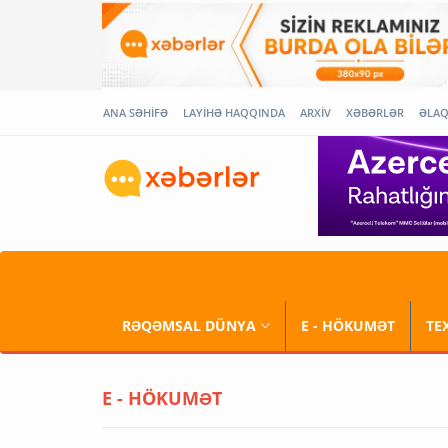
ANA SƏHİFƏ
LAYİHƏ HAQQINDA
ARXİV
XƏBƏRLƏR
ƏLA
RƏQƏMSAL DÜNYA
E - HÖKUMƏT
TE
E - HÖKUMƏT