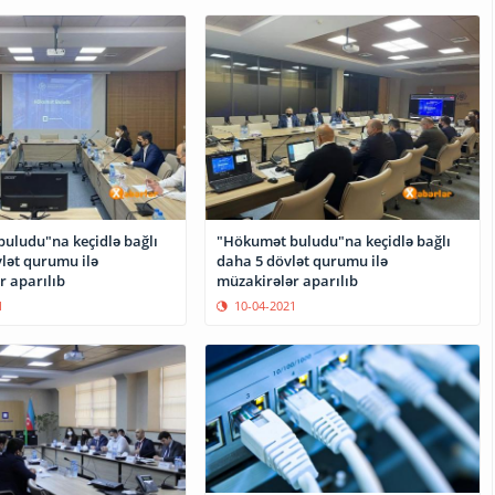
uludu"na keçidlə bağlı
"Hökumət buludu"na keçidlə bağlı
vlət qurumu ilə
daha 5 dövlət qurumu ilə
r aparılıb
müzakirələr aparılıb
1
10-04-2021