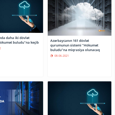
da daha iki dövlət
Azərbaycanın 161 dövlət
ökumət buludu"na keçib
qurumunun sistemi "Hökumət
2
buludu"na miqrasiya olunacaq
08-06-2021