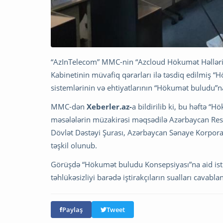
“AzInTelecom” MMC-nin “Azcloud Hökumət Həlləri” 
Kabinetinin müvafiq qərarları ilə təsdiq edilmiş 
sistemlərinin və ehtiyatlarının “Hökumət buludu”n
MMC-dən
Xeberler.az-
a bildirilib ki, bu həftə 
məsələlərin müzakirəsi məqsədilə Azərbaycan Resp
Dövlət Dəstəyi Şurası, Azərbaycan Sənaye Korporas
təşkil olunub.
Görüşdə “Hökumət buludu Konsepsiyası”na aid isti
təhlükəsizliyi barədə iştirakçıların sualları cavablan
Paylaş
Tweet