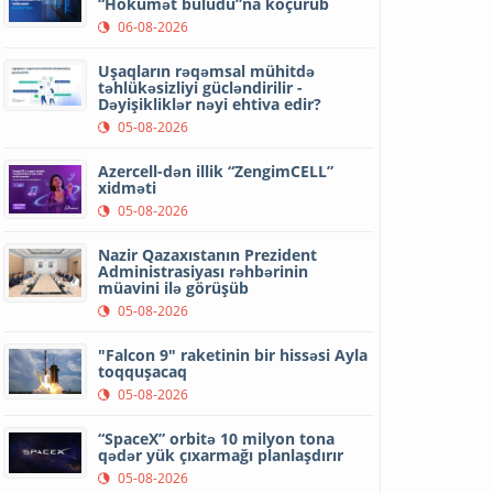
“Hökumət buludu”na köçürüb
06-08-2026
Uşaqların rəqəmsal mühitdə
təhlükəsizliyi gücləndirilir -
Dəyişikliklər nəyi ehtiva edir?
05-08-2026
Azercell-dən illik “ZengimCELL”
xidməti
05-08-2026
Nazir Qazaxıstanın Prezident
Administrasiyası rəhbərinin
müavini ilə görüşüb
05-08-2026
"Falcon 9" raketinin bir hissəsi Ayla
toqquşacaq
05-08-2026
“SpaceX” orbitə 10 milyon tona
qədər yük çıxarmağı planlaşdırır
05-08-2026