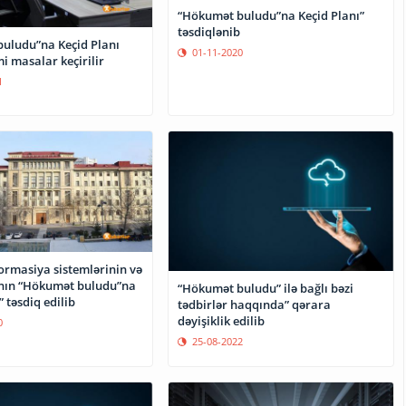
“Hökumət buludu”na Keçid Planı”
təsdiqlənib
uludu”na Keçid Planı
01-11-2020
i masalar keçirilir
1
ormasiya sistemlərinin və
ının “Hökumət buludu”na
“Hökumət buludu” ilə bağlı bəzi
” təsdiq edilib
tədbirlər haqqında” qərara
dəyişiklik edilib
0
25-08-2022