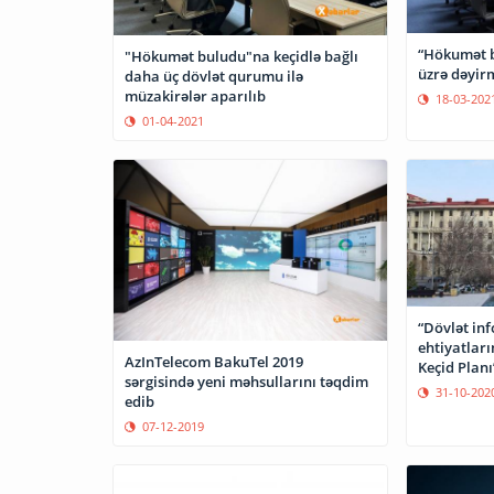
“Hökumət b
"Hökumət buludu"na keçidlə bağlı
üzrə dəyirm
daha üç dövlət qurumu ilə
müzakirələr aparılıb
18-03-202
01-04-2021
“Dövlət inf
ehtiyatlar
AzInTelecom BakuTel 2019
Keçid Planı
sərgisində yeni məhsullarını təqdim
31-10-202
edib
07-12-2019