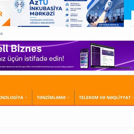
QƏ
XNOLOGİYA
TƏNZİMLƏMƏ
TELEKOM VƏ NƏQLİYYAT