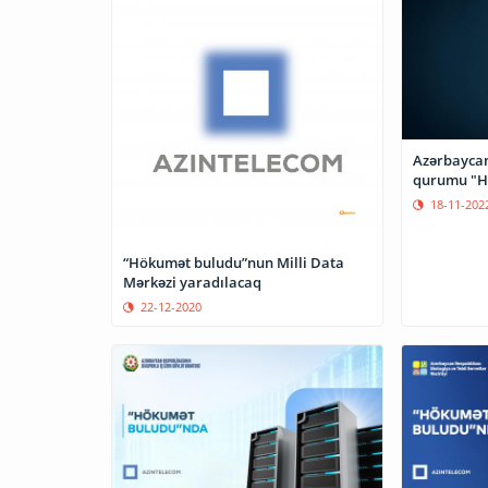
Azərbaycan
qurumu "H
18-11-202
“Hökumət buludu”nun Milli Data
Mərkəzi yaradılacaq
22-12-2020