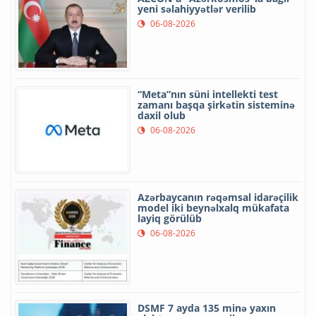
yeni səlahiyyətlər verilib
06-08-2026
“Meta”nın süni intellekti test
zamanı başqa şirkətin sisteminə
daxil olub
06-08-2026
Azərbaycanın rəqəmsal idarəçilik
model iki beynəlxalq mükafata
layiq görülüb
06-08-2026
DSMF 7 ayda 135 minə yaxın