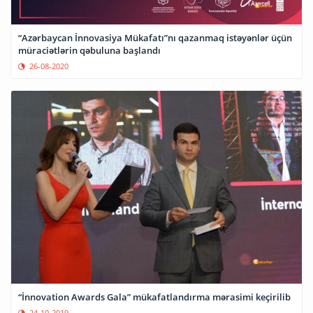
“Azərbaycan İnnovasiya Mükafatı”nı qazanmaq istəyənlər üçün
müraciətlərin qəbuluna başlandı
26-08-2020
“İnnovation Awards Gala” mükafatlandırma mərasimi keçirilib
24-10-2019