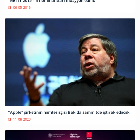
“NETTY 2015”-in nominantları müəyyən edilib
06-05-2015
"Apple" şirkətinin həmtəsisçisi Bakıda sammitdə iştirak edəcək
11-08-2023