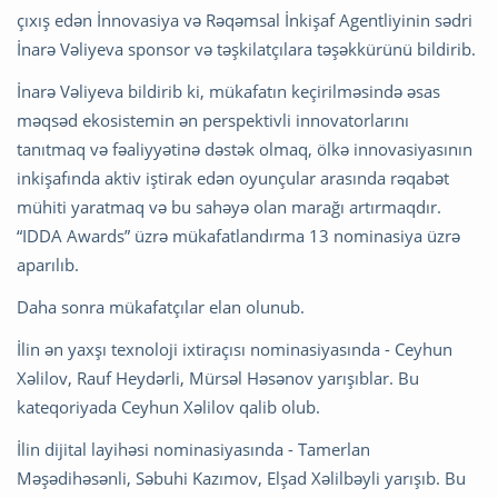
çıxış edən İnnovasiya və Rəqəmsal İnkişaf Agentliyinin sədri
İnarə Vəliyeva sponsor və təşkilatçılara təşəkkürünü bildirib.
İnarə Vəliyeva bildirib ki, mükafatın keçirilməsində əsas
məqsəd ekosistemin ən perspektivli innovatorlarını
tanıtmaq və fəaliyyətinə dəstək olmaq, ölkə innovasiyasının
inkişafında aktiv iştirak edən oyunçular arasında rəqabət
mühiti yaratmaq və bu sahəyə olan marağı artırmaqdır.
“IDDA Awards” üzrə mükafatlandırma 13 nominasiya üzrə
aparılıb.
Daha sonra mükafatçılar elan olunub.
İlin ən yaxşı texnoloji ixtiraçısı nominasiyasında - Ceyhun
Xəlilov, Rauf Heydərli, Mürsəl Həsənov yarışıblar. Bu
kateqoriyada Ceyhun Xəlilov qalib olub.
İlin dijital layihəsi nominasiyasında - Tamerlan
Məşədihəsənli, Səbuhi Kazımov, Elşad Xəlilbəyli yarışıb. Bu