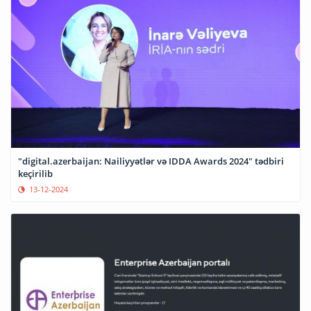
"digital.azerbaijan: Nailiyyətlər və IDDA Awards 2024" tədbiri
keçirilib
13-12-2024