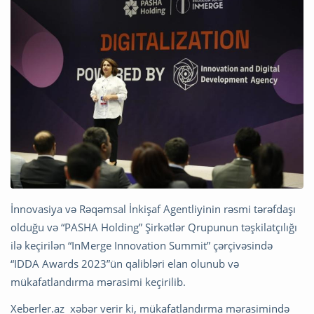
İnnovasiya və Rəqəmsal İnkişaf Agentliyinin rəsmi tərəfdaşı
olduğu və “PASHA Holding” Şirkətlər Qrupunun təşkilatçılığı
ilə keçirilən “InMerge Innovation Summit” çərçivəsində
“IDDA Awards 2023”ün qalibləri elan olunub və
mükafatlandırma mərasimi keçirilib.
Xeberler.az xəbər verir ki, mükafatlandırma mərasimində