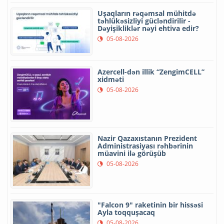
Uşaqların rəqəmsal mühitdə
təhlükəsizliyi gücləndirilir -
Dəyişikliklər nəyi ehtiva edir?
05-08-2026
Azercell-dən illik “ZengimCELL”
xidməti
05-08-2026
Nazir Qazaxıstanın Prezident
Administrasiyası rəhbərinin
müavini ilə görüşüb
05-08-2026
"Falcon 9" raketinin bir hissəsi
Ayla toqquşacaq
05-08-2026