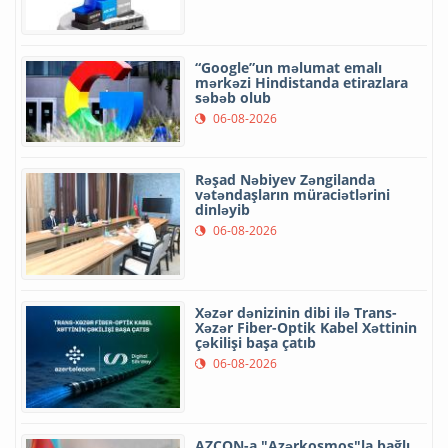
“Google”un məlumat emalı
mərkəzi Hindistanda etirazlara
səbəb olub
06-08-2026
Rəşad Nəbiyev Zəngilanda
vətəndaşların müraciətlərini
dinləyib
06-08-2026
Xəzər dənizinin dibi ilə Trans-
Xəzər Fiber-Optik Kabel Xəttinin
çəkilişi başa çatıb
06-08-2026
AZCON-a "Azərkosmos"la bağlı