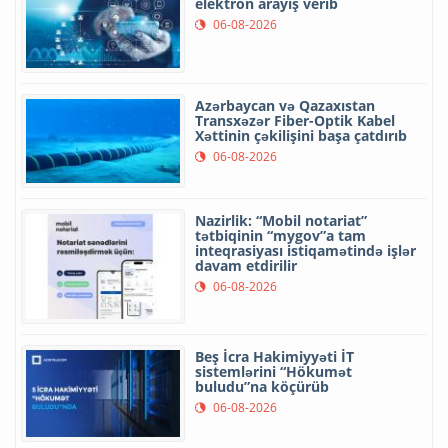
elektron arayış verib
06-08-2026
Azərbaycan və Qazaxıstan
Transxəzər Fiber-Optik Kabel
Xəttinin çəkilişini başa çatdırıb
06-08-2026
Nazirlik: “Mobil notariat”
tətbiqinin “mygov”a tam
inteqrasiyası istiqamətində işlər
davam etdirilir
06-08-2026
Beş İcra Hakimiyyəti İT
sistemlərini “Hökumət
buludu”na köçürüb
06-08-2026