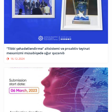
“Tibbi şəhadətləndirmə” altsistemi və proaktiv təyinat
mexanizmi müsabiqədə uğur qazanıb
16-12-2024