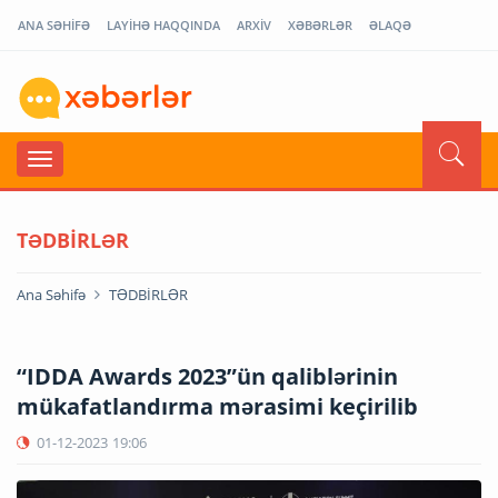
ANA SƏHİFƏ
LAYİHƏ HAQQINDA
ARXİV
XƏBƏRLƏR
ƏLAQƏ
TƏDBİRLƏR
Ana Səhifə
TƏDBİRLƏR
“IDDA Awards 2023”ün qaliblərinin
mükafatlandırma mərasimi keçirilib
01-12-2023
19:06