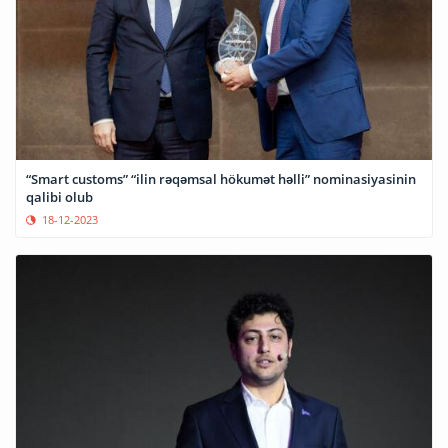
“Smart customs” “ilin rəqəmsal hökumət həlli” nominasiyasinin
qalibi olub
18-12-2023