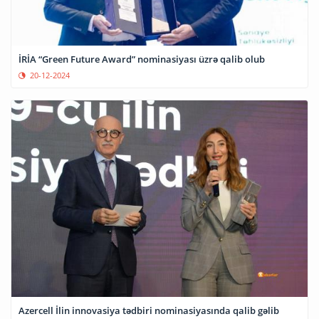
İRİA “Green Future Award” nominasiyası üzrə qalib olub
20-12-2024
Azercell İlin innovasiya tədbiri nominasiyasında qalib gəlib