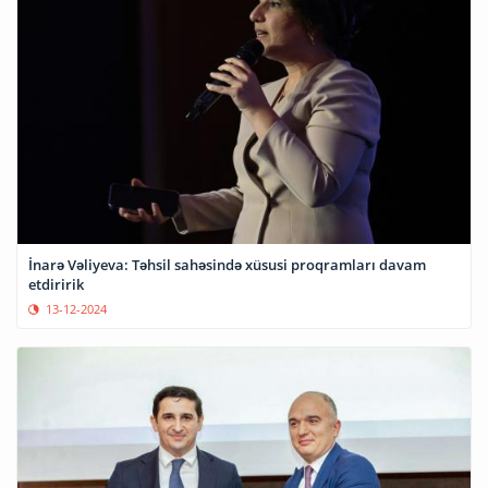
İnarə Vəliyeva: Təhsil sahəsində xüsusi proqramları davam
etdiririk
13-12-2024