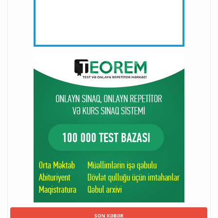
SON XƏBƏR