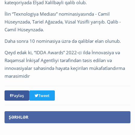
kateqoriyada Elşad Xəlilbəyli qalib olub.
İlin “Texnologiya Mediası” nominasiyasında - Cəmil
Hüseynzadə, Tariel Ağazadə, Vüsal Yüsifli yarışıb. Qalib -
Cəmil Hüseynzadə.
Daha sonra 10 nominasiya üzrə də qaliblər elan olunub.
Qeyd edək ki, “IDDA Awards” 2022-ci ildə İnnovasiya və
Rəqəmsal İnkişaf Agentliyi tərəfindən təsis edilən və
innovasiyalar sahəsində həyata keçirilən mükafatlandırma
mərasimidir
Paylaş
Tweet
ŞƏRHLƏR