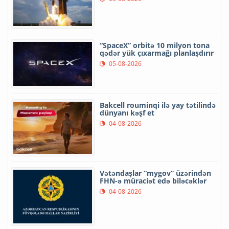
“SpaceX” orbitə 10 milyon tona
qədər yük çıxarmağı planlaşdırır
05-08-2026
Bakcell rouminqi ilə yay tətilində
dünyanı kəşf et
04-08-2026
Vətəndaşlar “mygov” üzərindən
FHN-ə müraciət edə biləcəklər
04-08-2026