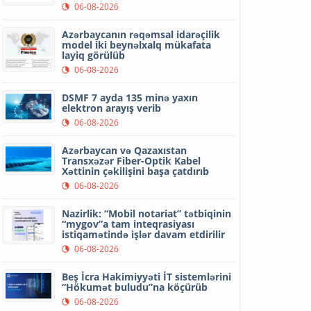
06-08-2026
Azərbaycanın rəqəmsal idarəçilik
model iki beynəlxalq mükafata
layiq görülüb
06-08-2026
DSMF 7 ayda 135 minə yaxın
elektron arayış verib
06-08-2026
Azərbaycan və Qazaxıstan
Transxəzər Fiber-Optik Kabel
Xəttinin çəkilişini başa çatdırıb
06-08-2026
Nazirlik: “Mobil notariat” tətbiqinin
“mygov”a tam inteqrasiyası
istiqamətində işlər davam etdirilir
06-08-2026
Beş İcra Hakimiyyəti İT sistemlərini
“Hökumət buludu”na köçürüb
06-08-2026