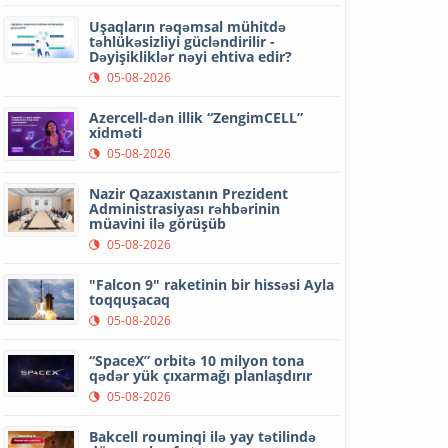
Uşaqların rəqəmsal mühitdə
təhlükəsizliyi gücləndirilir -
Dəyişikliklər nəyi ehtiva edir?
05-08-2026
Azercell-dən illik “ZengimCELL”
xidməti
05-08-2026
Nazir Qazaxıstanın Prezident
Administrasiyası rəhbərinin
müavini ilə görüşüb
05-08-2026
"Falcon 9" raketinin bir hissəsi Ayla
toqquşacaq
05-08-2026
“SpaceX” orbitə 10 milyon tona
qədər yük çıxarmağı planlaşdırır
05-08-2026
Bakcell rouminqi ilə yay tətilində