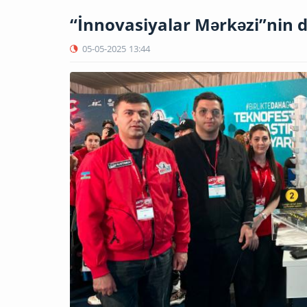
“İnnovasiyalar Mərkəzi”nin d
05-05-2025
13:44