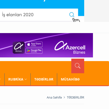
RUBRİKA
TƏDBİRLƏR
MÜSAHİBƏ
Ana Səhifə
TƏDBİRLƏR