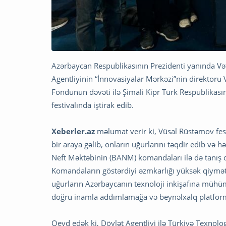
Azərbaycan Respublikasının Prezidenti yanında Vət
Agentliyinin “İnnovasiyalar Mərkəzi”nin direktor
Fondunun dəvəti ilə Şimali Kipr Türk Respublikas
festivalında iştirak edib.
Xeberler.az
məlumat verir ki, Vüsal Rüstəmov fes
bir araya gəlib, onların uğurlarını təqdir edib və hə
Neft Məktəbinin (BANM) komandaları ilə də tanış ol
Komandaların göstərdiyi əzmkarlığı yüksək qiymət
uğurların Azərbaycanın texnoloji inkişafına mühüm 
doğru inamla addımlamağa və beynəlxalq platforma
Qeyd edək ki, Dövlət Agentliyi ilə Türkiyə Texno