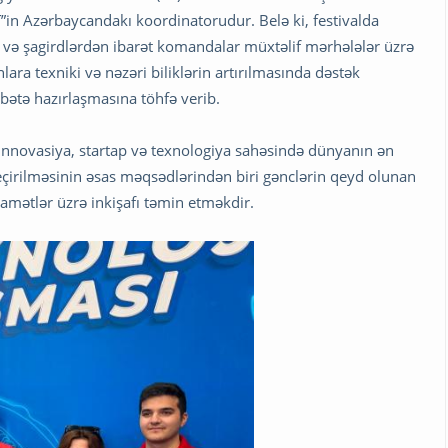
in Azərbaycandakı koordinatorudur. Belə ki, festivalda
ər və şagirdlərdən ibarət komandalar müxtəlif mərhələlər üzrə
ara texniki və nəzəri biliklərin artırılmasında dəstək
bətə hazırlaşmasına töhfə verib.
innovasiya, startap və texnologiya sahəsində dünyanın ən
keçirilməsinin əsas məqsədlərindən biri gənclərin qeyd olunan
amətlər üzrə inkişafı təmin etməkdir.