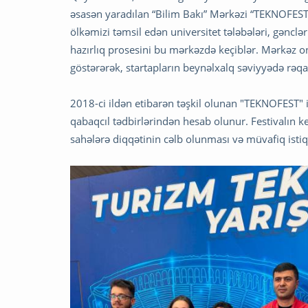
əsasən yaradılan “Bilim Bakı” Mərkəzi “TEKNOFEST”
ölkəmizi təmsil edən universitet tələbələri, gəncl
hazırlıq prosesini bu mərkəzdə keçiblər. Mərkəz onl
göstərərək, startapların beynəlxalq səviyyədə rəqa
2018-ci ildən etibarən təşkil olunan "TEKNOFEST" 
qabaqcıl tədbirlərindən hesab olunur. Festivalın 
sahələrə diqqətinin cəlb olunması və müvafiq istiq