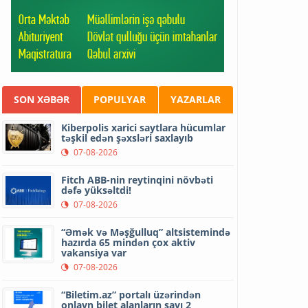
SON XƏBƏR
POPULYAR
YAZARLAR
Kiberpolis xarici saytlara hücumlar
təşkil edən şəxsləri saxlayıb
07-08-2026
Fitch ABB-nin reytinqini növbəti
dəfə yüksəltdi!
07-08-2026
“Əmək və Məşğulluq” altsistemində
hazırda 65 mindən çox aktiv
vakansiya var
07-08-2026
“Biletim.az” portalı üzərindən
onlayn bilet alanların sayı 2