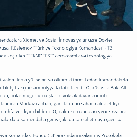
əndaşlara Xidmət və Sosial İnnovasiyalar üzrə Dövlət
u Vüsal Rüstəmov “Türkiyə Texnologiya Komandası” - T3
ında keçirilən “TEKNOFEST” aerokosmik və texnologiya
tivalda finala yüksələn və ölkəmizi təmsil edən komandalarla
r bir iştirakçını səmimiyyətlə təbrik edib. O, xüsusilə Bakı Ali
ub, onların uğurlu çıxışlarını yüksək dəyərləndirib.
ləndirən Mərkəz rəhbəri, gənclərin bu sahədə əldə etdiyi
töhfə verdiyini bildirib. O, qalib komandaları yeni zirvələrə
larda ölkəmizi daha geniş şəkildə təmsil etməyə çağırıb.
logiya Komandası Fondu (T3) arasında imzalanmış Protokola