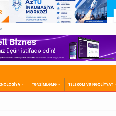
QƏ
XNOLOGİYA
TƏNZİMLƏMƏ
TELEKOM VƏ NƏQLİYYAT