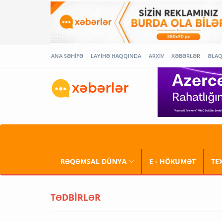
ANA SƏHİFƏ
LAYİHƏ HAQQINDA
ARXİV
XƏBƏRLƏR
ƏLA
RƏQƏMSAL DÜNYA
E - HÖKUMƏT
TE
TƏDBİRLƏR