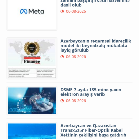
zamanı başqa şirkətin sisteminə
daxil olub
06-08-2026
Azərbaycanın rəqəmsal idarəçilik
model iki beynəlxalq mükafata
layiq görülüb
06-08-2026
DSMF 7 ayda 135 minə yaxın
elektron arayış verib
06-08-2026
Azərbaycan və Qazaxıstan
Transxəzər Fiber-Optik Kabel
Xəttinin çəkilişini başa çatdırıb