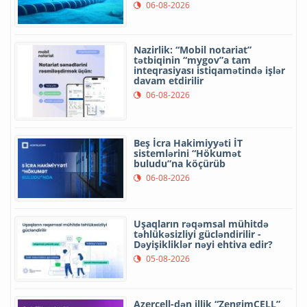
06-08-2026
Nazirlik: “Mobil notariat”
tətbiqinin “mygov”a tam
inteqrasiyası istiqamətində işlər
davam etdirilir
06-08-2026
Beş İcra Hakimiyyəti İT
sistemlərini “Hökumət
buludu”na köçürüb
06-08-2026
Uşaqların rəqəmsal mühitdə
təhlükəsizliyi gücləndirilir -
Dəyişikliklər nəyi ehtiva edir?
05-08-2026
Azercell-dən illik “ZengimCELL”