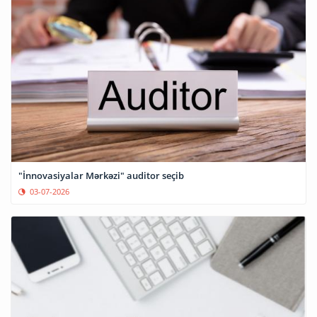
"İnnovasiyalar Mərkəzi" auditor seçib
03-07-2026