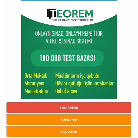
SON XƏBƏR
POPULYAR
YAZARLAR