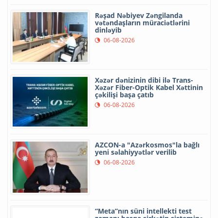
Rəşad Nəbiyev Zəngilanda
vətəndaşların müraciətlərini
dinləyib
06-08-2026
Xəzər dənizinin dibi ilə Trans-
Xəzər Fiber-Optik Kabel Xəttinin
çəkilişi başa çatıb
06-08-2026
AZCON-a "Azərkosmos"la bağlı
yeni səlahiyyətlər verilib
06-08-2026
“Meta”nın süni intellekti test