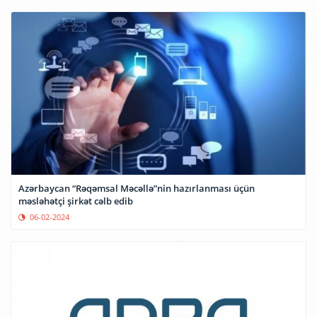
Azərbaycan “Rəqəmsal Məcəllə”nin hazırlanması üçün
məsləhətçi şirkət cəlb edib
06-02-2024