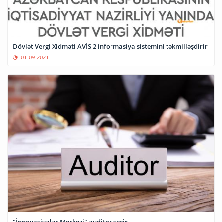
Dövlət Vergi Xidməti AVİS 2 informasiya sistemini təkmilləşdirir
01-09-2021
"İnnovasiyalar Mərkəzi" auditor seçir