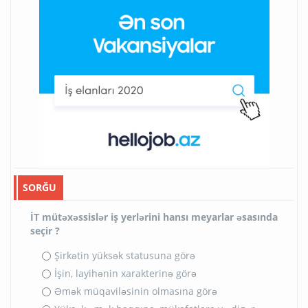
SORĞU
İT mütəxəssislər iş yerlərini hansı meyarlar əsasında
seçir ?
Şirkətin yüksək statusuna görə
İşin, layihənin xarakterinə görə
Əmək müqaviləsinin olmasına görə