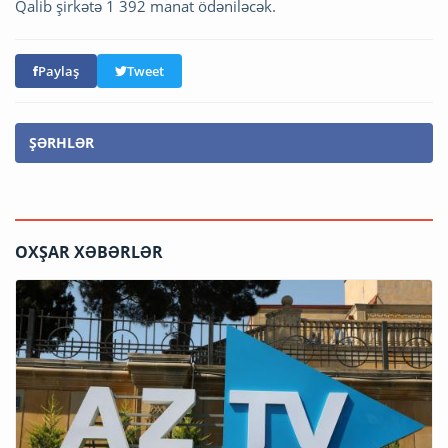
Qalib şirkətə 1 392 manat ödəniləcək.
Paylaş
Tweet
ŞƏRHLƏR
OXŞAR XƏBƏRLƏR