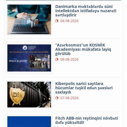
Danimarka məktəblərdə süni
intellektdən istifadəyə nəzarəti
sərtləşdirir
08-08-2026
“Azərkosmos”un KOSMİK
Akademiyası mükafata layiq
görülüb
08-08-2026
Kiberpolis xarici saytlara
hücumlar təşkil edən şəxsləri
saxlayıb
07-08-2026
Fitch ABB-nin reytinqini növbəti
dəfə yüksəltdi!