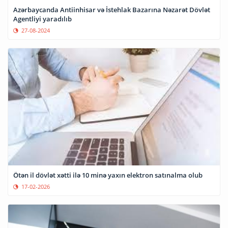
Azərbaycanda Antiinhisar və İstehlak Bazarına Nəzarət Dövlət
Agentliyi yaradılıb
27-08-2024
Ötən il dövlət xətti ilə 10 minə yaxın elektron satınalma olub
17-02-2026