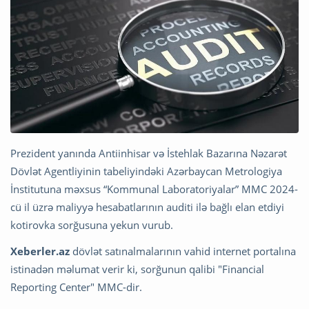
Prezident yanında Antiinhisar və İstehlak Bazarına Nəzarət
Dövlət Agentliyinin tabeliyindəki Azərbaycan Metrologiya
İnstitutuna məxsus “Kommunal Laboratoriyalar” MMC 2024-
cü il üzrə maliyyə hesabatlarının auditi ilə bağlı elan etdiyi
kotirovka sorğusuna yekun vurub.
Xeberler.az
dövlət satınalmalarının vahid internet portalına
istinadən məlumat verir ki, sorğunun qalibi "Financial
Reporting Center" MMC-dir.