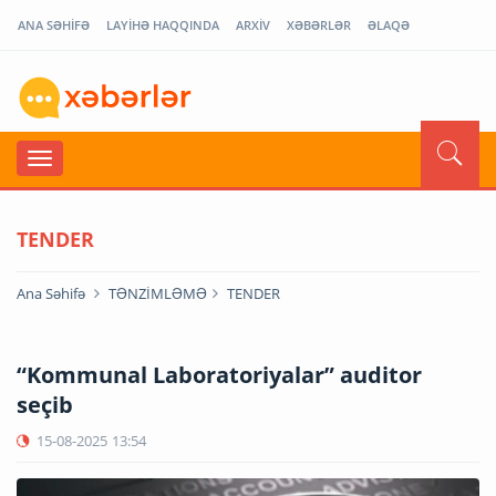
ANA SƏHİFƏ
LAYİHƏ HAQQINDA
ARXİV
XƏBƏRLƏR
ƏLAQƏ
TENDER
Ana Səhifə
TƏNZİMLƏMƏ
TENDER
“Kommunal Laboratoriyalar” auditor
seçib
15-08-2025
13:54