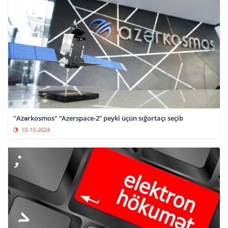
"Azərkosmos" “Azerspace-2” peyki üçün sığortaçı seçib
10-10-2024