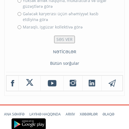
Yüksək əmək haqqına, mükafatlara və digər
güzəştlərə görə
Gələcək karyerası üçün əhəmiyyət kəsb
etdiyinə görə
Maraqlı, işgüzar kollektivə görə
NƏTİCƏLƏR
Bütün sorğular
ANA SƏHİFƏ
LAYİHƏ HAQQINDA
ARXİV
XƏBƏRLƏR
ƏLAQƏ