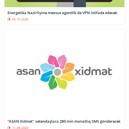
Energetika Nazirliyinə məxsus agentlik də VPN istifadə edəcək
05-10-2020
“ASAN Xidmət" vətəndaşlara 280 min manatlıq SMS göndərəcək
11-09-2020