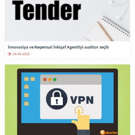
İnnovasiya və Rəqəmsal İnkişaf Agentliyi auditor seçib
24-04-2026