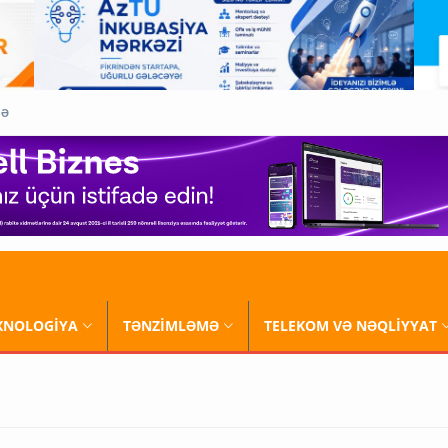
QƏ
XNOLOGİYA
TƏNZİMLƏMƏ
TELEKOM VƏ NƏQLİYYAT