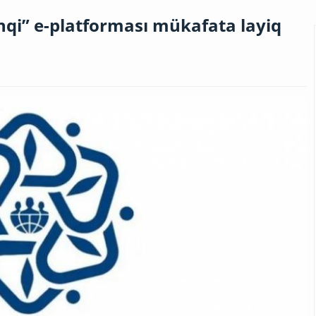
nqi” e-platforması mükafata layiq