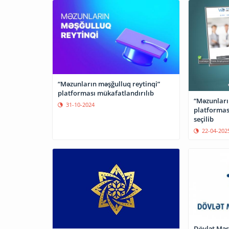
“Məzunların məşğulluq reytinqi”
platforması mükafatlandırılıb
“Məzunları
31-10-2024
platformas
seçilib
22-04-202
Dövlət Məş