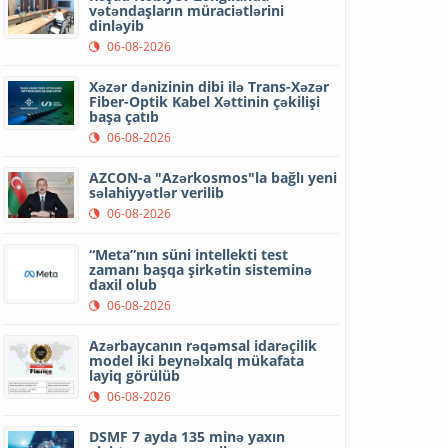
vətəndaşların müraciətlərini
dinləyib
06-08-2026
Xəzər dənizinin dibi ilə Trans-Xəzər
Fiber-Optik Kabel Xəttinin çəkilişi
başa çatıb
06-08-2026
AZCON-a "Azərkosmos"la bağlı yeni
səlahiyyətlər verilib
06-08-2026
“Meta”nın süni intellekti test
zamanı başqa şirkətin sisteminə
daxil olub
06-08-2026
Azərbaycanın rəqəmsal idarəçilik
model iki beynəlxalq mükafata
layiq görülüb
06-08-2026
DSMF 7 ayda 135 minə yaxın