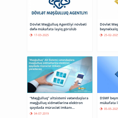
Dövlət Məşğulluq Agentliyi növbəti
Dövlət Məşğ
dəfə mükafata layiq görülüb
beynəlxalq
17-03-2025
25-02-202
“Məşğulluq” altsistemi vətəndaşlara
DSMF beynə
məşğulluq xidmətlərinə elektron
mükafata l
qaydada müraciət imkanı
05-05-202
yaradacaq
04-07-2019