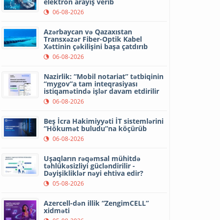
elektron arayış verib
06-08-2026
Azərbaycan və Qazaxıstan
Transxəzər Fiber-Optik Kabel
Xəttinin çəkilişini başa çatdırıb
06-08-2026
Nazirlik: “Mobil notariat” tətbiqinin
“mygov”a tam inteqrasiyası
istiqamətində işlər davam etdirilir
06-08-2026
Beş İcra Hakimiyyəti İT sistemlərini
“Hökumət buludu”na köçürüb
06-08-2026
Uşaqların rəqəmsal mühitdə
təhlükəsizliyi gücləndirilir -
Dəyişikliklər nəyi ehtiva edir?
05-08-2026
Azercell-dən illik “ZengimCELL”
xidməti