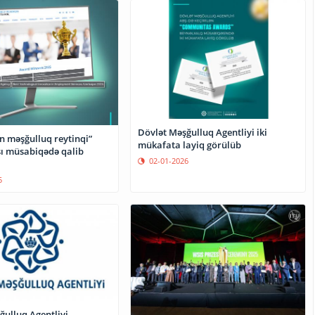
Dövlət Məşğulluq Agentliyi iki
n məşğulluq reytinqi”
mükafata layiq görülüb
ı müsabiqədə qalib
02-01-2026
5
ğulluq Agentliyi