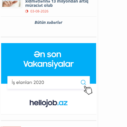
xidmətlərinə 13 milyondan artıq
müraciət olub
03-08-2026
Bütün xəbərlər