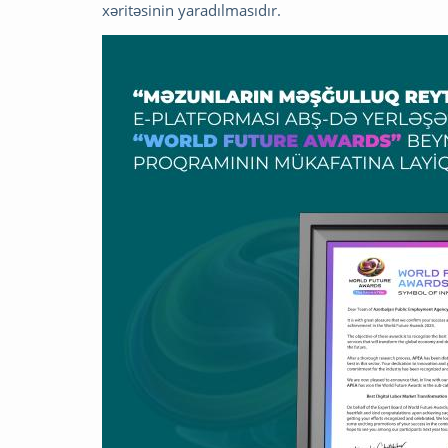
xəritəsinin yaradılmasıdır.