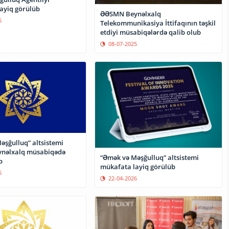
ayiq görülüb
ƏƏSMN Beynəlxalq
5
Telekommunikasiya İttifaqının təşkil
etdiyi müsabiqələrdə qalib olub
08-07-2025
əşğulluq” altsistemi
lq müsabiqədə
“Əmək və Məşğulluq” altsistemi
b
mükafata layiq görülüb
5
22-04-2026