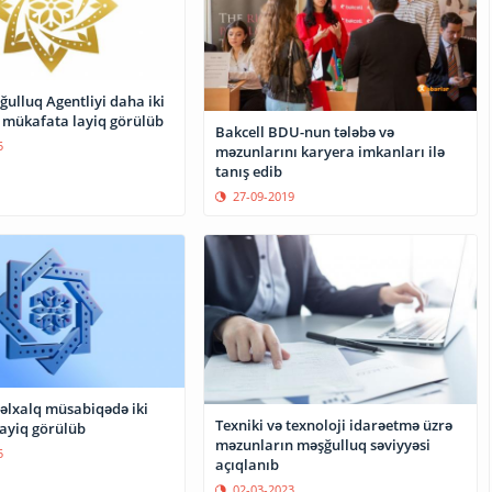
ulluq Agentliyi daha iki
 mükafata layiq görülüb
Bakcell BDU-nun tələbə və
5
məzunlarını karyera imkanları ilə
tanış edib
27-09-2019
lxalq müsabiqədə iki
Texniki və texnoloji idarəetmə üzrə
ayiq görülüb
məzunların məşğulluq səviyyəsi
5
açıqlanıb
02-03-2023