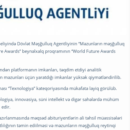
beliyində Dövlət Məşğulluq Agentliyinin “Məzunların məşğulluq
ture Awards” beynəlxalq proqramının “World Future Awards
findən platformanın imkanları, təqdim etdiyi analitik
rın məzunları üçün yaratdığı imkanlar yüksək qiymətləndirilib.
rması “Texnologiya” kateqoriyasında mükafata layiq görülüb.
ogiya, innovasiya, süni intellekt və digər sahələrdə mühüm
 edir.
zırlanmasında məqsəd abituriyentlərin ali təhsil müəssisələri
ılığının təmin ediilməsi və məzunların məşğulluq reytinqi