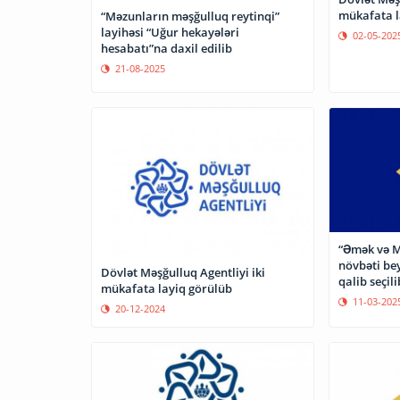
mükafata l
“Məzunların məşğulluq reytinqi”
layihəsi “Uğur hekayələri
02-05-202
hesabatı”na daxil edilib
21-08-2025
“Əmək və M
növbəti beynəlxa
Dövlət Məşğulluq Agentliyi iki
qalib seçili
mükafata layiq görülüb
11-03-202
20-12-2024