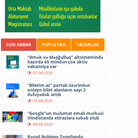
SON XƏBƏR
POPULYAR
YAZARLAR
“Əmək və Məşğulluq” altsistemində
hazırda 65 mindən çox aktiv
vakansiya var
07-08-2026
“Biletim.az” portalı üzərindən
onlayn bilet alanların sayı 2
dəfəyədək artıb
07-08-2026
“Google”un məlumat emalı mərkəzi
Hindistanda etirazlara səbəb olub
06-08-2026
Rəşad Nəbiyev Zəngilanda