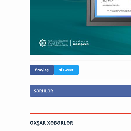
Paylaş
Tweet
ŞƏRHLƏR
OXŞAR XƏBƏRLƏR