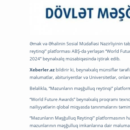
Əmək və Əhalinin Sosial Müdafiəsi Nazirliyinin ta
reytinqi” platforması ABŞ-də yerləşən “World Fu
2024” beynəlxalq müsabiqəsində iştirak edib.
Xeberler.az
bildirir ki, beynəlxalq münsiflər tərə
məlumatlar, abituriyentlər və Universitetlər, onla
Beləliklə, “Məzunların məşğulluq reytinqi” platfo
“World Future Awards” beynəlxalq proqramı texnol
nailiyyətlərin qlobal miqyasda tanınmalarını təmin
“Məzunların Məşğulluq Reytinqi” platformasının ha
məzunlarının məşğulluq imkanlarına dair məlumatl