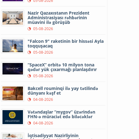
05-08-2026
Nazir Qazaxıstanın Prezident
Administrasiyası rəhbərinin
müavini ilə görüşüb
05-08-2026
"Falcon 9" raketinin bir hissəsi Ayla
toqquşacaq
05-08-2026
“SpaceX” orbitə 10 milyon tona
qədər yük çıxarmağı planlaşdırır
05-08-2026
Bakcell rouminqi ilə yay tətilində
dünyanı kəşf et
04-08-2026
Vətəndaşlar “mygov” üzərindən
FHN-ə müraciət edə biləcəklər
04-08-2026
İqtisadiyyat Nazirliyinin