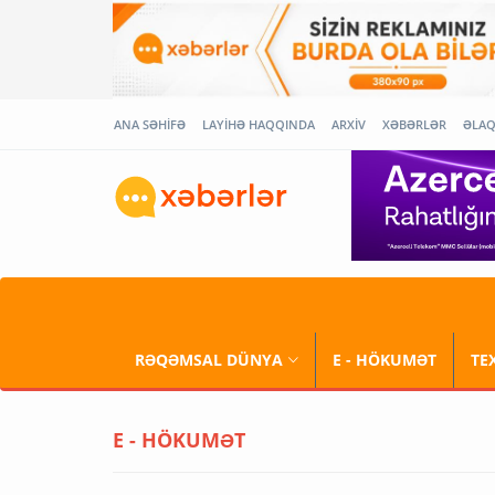
ANA SƏHİFƏ
LAYİHƏ HAQQINDA
ARXİV
XƏBƏRLƏR
ƏLA
RƏQƏMSAL DÜNYA
E - HÖKUMƏT
TE
E - HÖKUMƏT