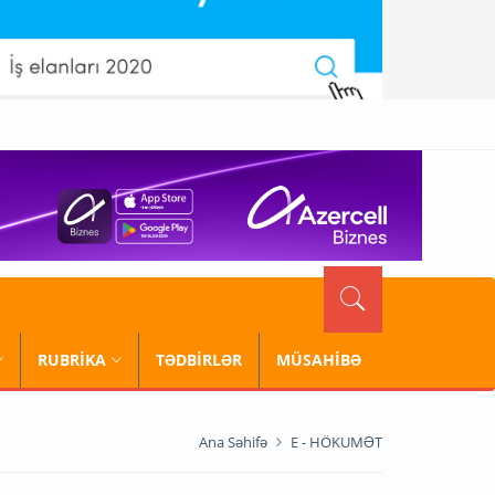
RUBRİKA
TƏDBİRLƏR
MÜSAHİBƏ
Ana Səhifə
E - HÖKUMƏT