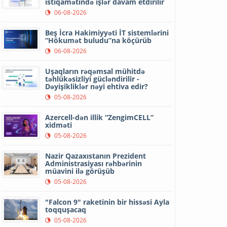
istiqamətində işlər davam etdirilir
06-08-2026
Beş İcra Hakimiyyəti İT sistemlərini
“Hökumət buludu”na köçürüb
06-08-2026
Uşaqların rəqəmsal mühitdə
təhlükəsizliyi gücləndirilir -
Dəyişikliklər nəyi ehtiva edir?
05-08-2026
Azercell-dən illik “ZengimCELL”
xidməti
05-08-2026
Nazir Qazaxıstanın Prezident
Administrasiyası rəhbərinin
müavini ilə görüşüb
05-08-2026
"Falcon 9" raketinin bir hissəsi Ayla
toqquşacaq
05-08-2026