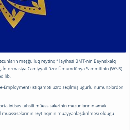
əzunların məşğulluq reytinqi” layihəsi BMT-nin Beynəlxalq
lmiş İnformasiya Cəmiyyəti üzrə Ümumdünya Sammitinin (WSIS)
dilib.
e-Employment) istiqaməti üzrə seçilmiş uğurlu nümunələrdən
rta ixtisas təhsili müəssisələrinin məzunlarının əmək
sil müəssisələrinin reytinqinin müəyyənləşdirilməsi olduğu