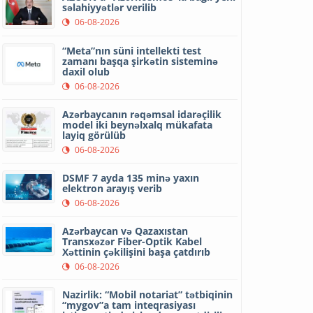
səlahiyyətlər verilib
06-08-2026
“Meta”nın süni intellekti test
zamanı başqa şirkətin sisteminə
daxil olub
06-08-2026
Azərbaycanın rəqəmsal idarəçilik
model iki beynəlxalq mükafata
layiq görülüb
06-08-2026
DSMF 7 ayda 135 minə yaxın
elektron arayış verib
06-08-2026
Azərbaycan və Qazaxıstan
Transxəzər Fiber-Optik Kabel
Xəttinin çəkilişini başa çatdırıb
06-08-2026
Nazirlik: “Mobil notariat” tətbiqinin
“mygov”a tam inteqrasiyası