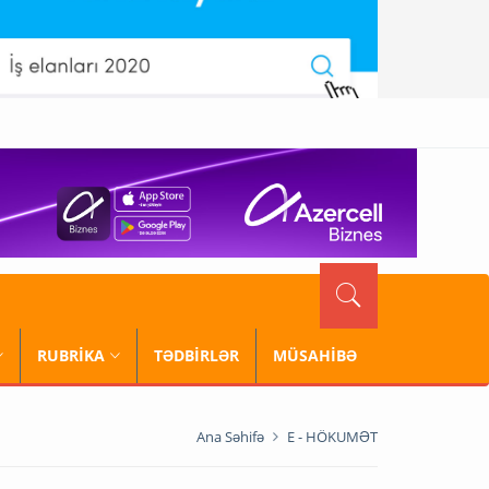
RUBRİKA
TƏDBİRLƏR
MÜSAHİBƏ
Ana Səhifə
E - HÖKUMƏT