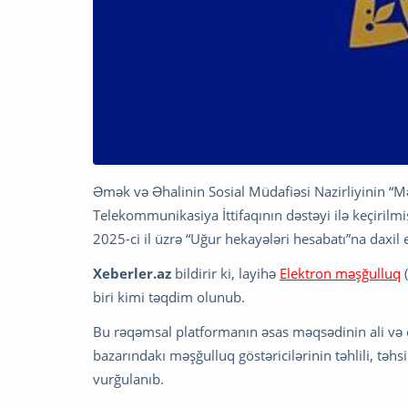
Əmək və Əhalinin Sosial Müdafiəsi Nazirliyinin “M
Telekommunikasiya İttifaqının dəstəyi ilə keçiri
2025-ci il üzrə “Uğur hekayələri hesabatı”na daxil e
Xeberler.az
bildirir ki, layihə
Elektron məşğulluq
(
biri kimi təqdim olunub.
Bu rəqəmsal platformanın əsas məqsədinin ali və o
bazarındakı məşğulluq göstəricilərinin təhlili, təh
vurğulanıb.