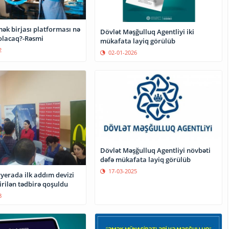
ək birjası platforması nə
Dövlət Məşğulluq Agentliyi iki
 olacaq?-Rəsmi
mükafata layiq görülüb
2
02-01-2026
Dövlət Məşğulluq Agentliyi növbəti
dəfə mükafata layiq görülüb
17-03-2025
yerada ilk addım devizi
irilən tədbirə qoşuldu
8