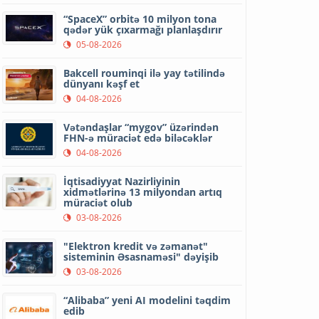
“SpaceX” orbitə 10 milyon tona
qədər yük çıxarmağı planlaşdırır
05-08-2026
Bakcell rouminqi ilə yay tətilində
dünyanı kəşf et
04-08-2026
Vətəndaşlar “mygov” üzərindən
FHN-ə müraciət edə biləcəklər
04-08-2026
İqtisadiyyat Nazirliyinin
xidmətlərinə 13 milyondan artıq
müraciət olub
03-08-2026
"Elektron kredit və zəmanət"
sisteminin Əsasnaməsi" dəyişib
03-08-2026
“Alibaba” yeni AI modelini təqdim
edib