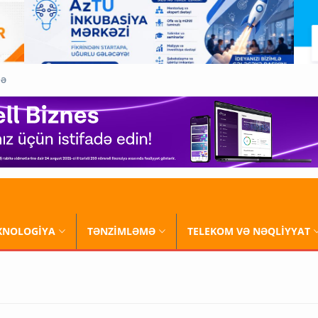
QƏ
XNOLOGİYA
TƏNZİMLƏMƏ
TELEKOM VƏ NƏQLİYYAT