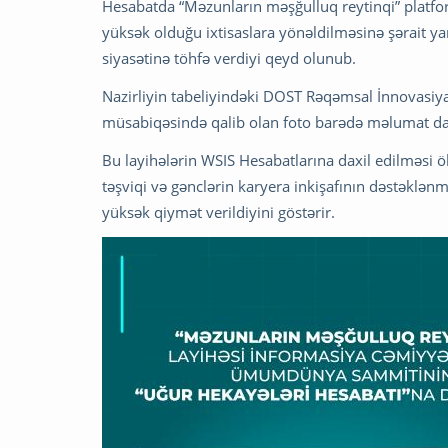
Hesabatda “Məzunların məşğulluq reytinqi” platfor
yüksək olduğu ixtisaslara yönəldilməsinə şərait ya
siyasətinə töhfə verdiyi qeyd olunub.
Nazirliyin tabeliyindəki DOST Rəqəmsal İnnovasiy
müsabiqəsində qalib olan foto barədə məlumat da 
Bu layihələrin WSIS Hesabatlarına daxil edilməsi
təşviqi və gənclərin karyera inkişafının dəstəklən
yüksək qiymət verildiyini göstərir.