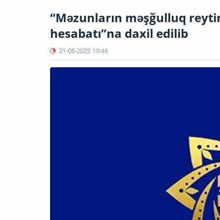
“Məzunların məşğulluq reytin
hesabatı”na daxil edilib
21-08-2025
19:44