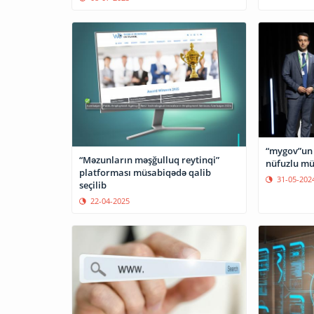
“mygov”un 
“Məzunların məşğulluq reytinqi”
nüfuzlu mü
platforması müsabiqədə qalib
31-05-202
seçilib
22-04-2025