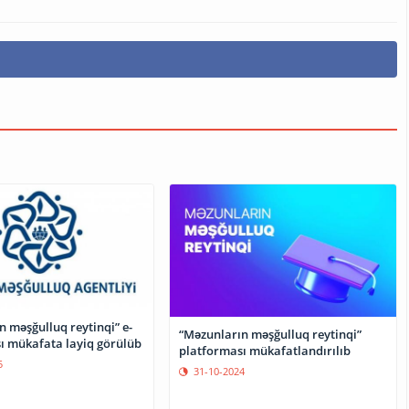
 məşğulluq reytinqi” e-
“Məzunların məşğulluq reytinqi”
ı mükafata layiq görülüb
platforması mükafatlandırılıb
5
31-10-2024