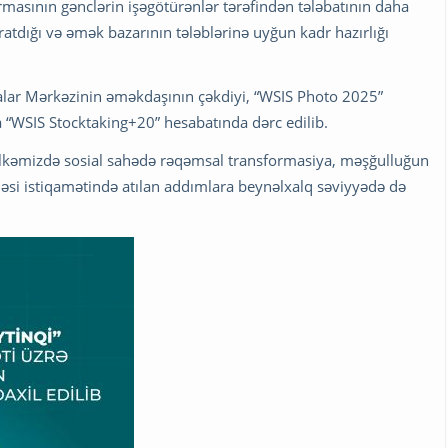
masının gənclərin işəgötürənlər tərəfindən tələbatının daha
ratdığı və əmək bazarının tələblərinə uyğun kadr hazırlığı
alar Mərkəzinin əməkdaşının çəkdiyi, “WSIS Photo 2025”
“WSIS Stocktaking+20” hesabatında dərc edilib.
 ölkəmizdə sosial sahədə rəqəmsal transformasiya, məşğulluğun
məsi istiqamətində atılan addımlara beynəlxalq səviyyədə də