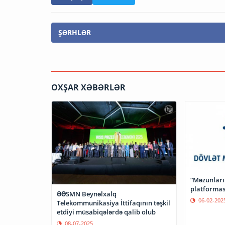
ŞƏRHLƏR
OXŞAR XƏBƏRLƏR
“Məzunların
platformas
ƏƏSMN Beynəlxalq
06-02-202
Telekommunikasiya İttifaqının təşkil
etdiyi müsabiqələrdə qalib olub
08-07-2025