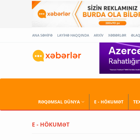
ANA SƏHİFƏ
LAYİHƏ HAQQINDA
ARXİV
XƏBƏRLƏR
ƏLA
RƏQƏMSAL DÜNYA
E - HÖKUMƏT
TE
E - HÖKUMƏT