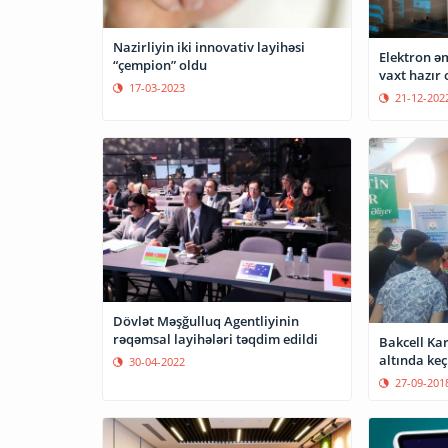
Nazirliyin iki innovativ layihəsi
Elektron əm
“çempion” oldu
vaxt hazır
17-03-2023
21-12-202
Dövlət Məşğulluq Agentliyinin
rəqəmsal layihələri təqdim edildi
Bakcell Kar
altında keç
30-04-2022
27-09-201