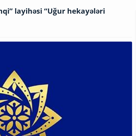
qi” layihəsi “Uğur hekayələri