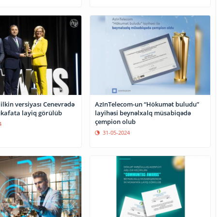
ilkin versiyası Cenevrədə
AzInTelecom-un “Hökumət buludu”
kafata layiq görülüb
layihəsi beynəlxalq müsabiqədə
çempion olub
4
31-05-2024