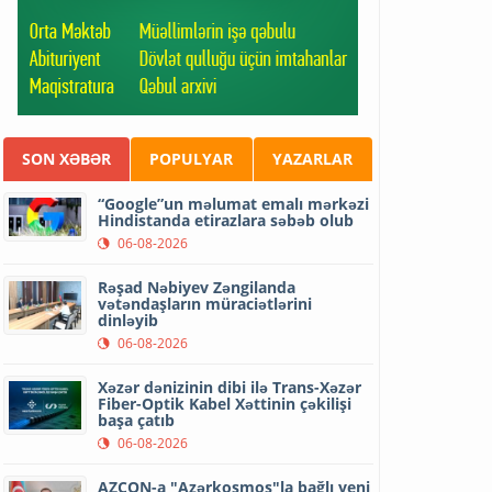
SON XƏBƏR
POPULYAR
YAZARLAR
“Google”un məlumat emalı mərkəzi
Hindistanda etirazlara səbəb olub
06-08-2026
Rəşad Nəbiyev Zəngilanda
vətəndaşların müraciətlərini
dinləyib
06-08-2026
Xəzər dənizinin dibi ilə Trans-Xəzər
Fiber-Optik Kabel Xəttinin çəkilişi
başa çatıb
06-08-2026
AZCON-a "Azərkosmos"la bağlı yeni