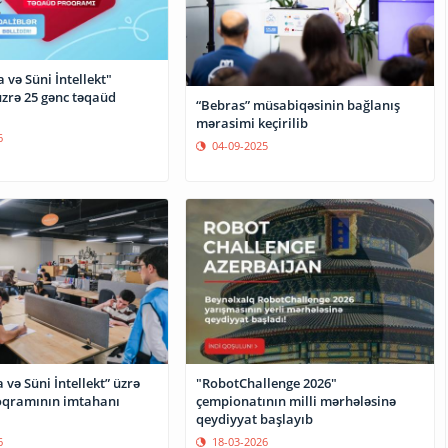
 və Süni İntellekt"
zrə 25 gənc təqaüd
“Bebras” müsabiqəsinin bağlanış
mərasimi keçirilib
6
04-09-2025
"RobotChallenge 2026"
 və Süni İntellekt” üzrə
çempionatının milli mərhələsinə
oqramının imtahanı
qeydiyyat başlayıb
18-03-2026
6