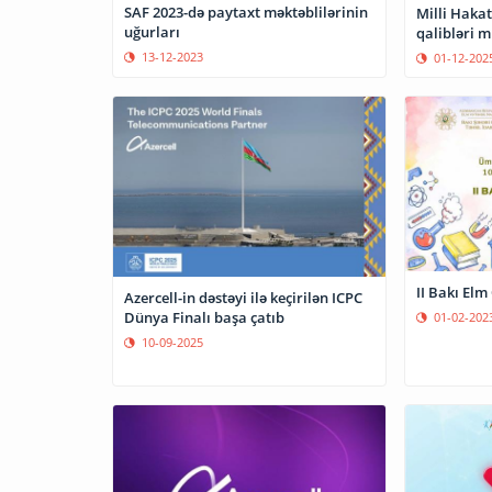
SAF 2023-də paytaxt məktəblilərinin
Milli Haka
uğurları
qalibləri m
13-12-2023
01-12-202
II Bakı Elm
Azercell-in dəstəyi ilə keçirilən ICPC
Dünya Finalı başa çatıb
01-02-202
10-09-2025