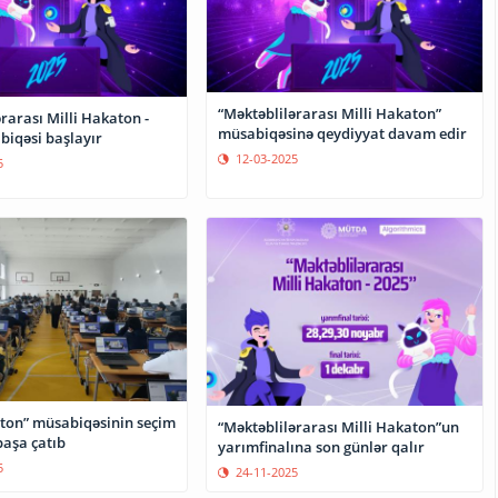
“Məktəblilərarası Milli Hakaton”
rarası Milli Hakaton -
müsabiqəsinə qeydiyyat davam edir
biqəsi başlayır
12-03-2025
5
aton” müsabiqəsinin seçim
“Məktəblilərarası Milli Hakaton”un
başa çatıb
yarımfinalına son günlər qalır
5
24-11-2025