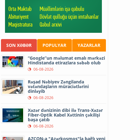
SON XƏBƏR
POPULYAR
YAZARLAR
“Google”un məlumat emalı mərkəzi
Hindistanda etirazlara səbəb olub
06-08-2026
Rəşad Nəbiyev Zəngilanda
vətəndaşların müraciətlərini
dinləyib
06-08-2026
Xəzər dənizinin dibi ilə Trans-Xəzər
Fiber-Optik Kabel Xəttinin çəkilişi
başa çatıb
06-08-2026
AZCON-a "Azərkosmos"la bağlı yeni