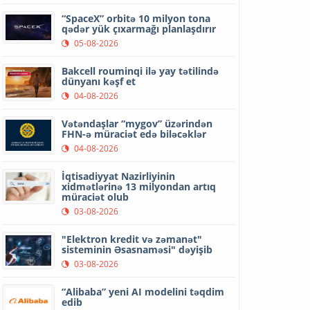
“SpaceX” orbitə 10 milyon tona
qədər yük çıxarmağı planlaşdırır
05-08-2026
Bakcell rouminqi ilə yay tətilində
dünyanı kəşf et
04-08-2026
Vətəndaşlar “mygov” üzərindən
FHN-ə müraciət edə biləcəklər
04-08-2026
İqtisadiyyat Nazirliyinin
xidmətlərinə 13 milyondan artıq
müraciət olub
03-08-2026
"Elektron kredit və zəmanət"
sisteminin Əsasnaməsi" dəyişib
03-08-2026
“Alibaba” yeni AI modelini təqdim
edib