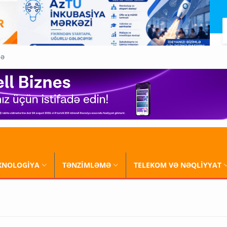
QƏ
XNOLOGİYA
TƏNZİMLƏMƏ
TELEKOM VƏ NƏQLİYYAT