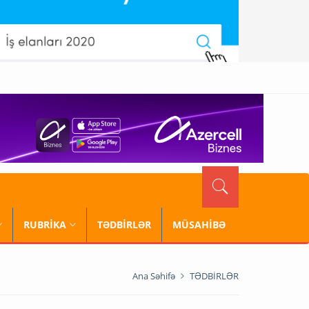
RUBRİKA
TƏDBİRLƏR
MÜSAHİBƏ
Ana Səhifə
TƏDBİRLƏR