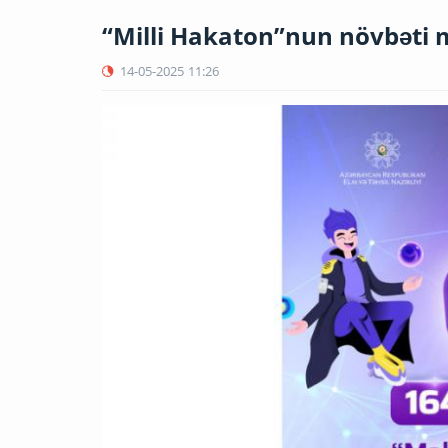
“Milli Hakaton”nun növbəti 
14-05-2025
11:26