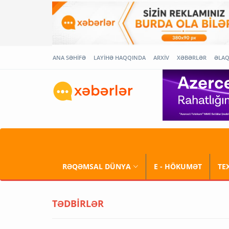
ANA SƏHİFƏ
LAYİHƏ HAQQINDA
ARXİV
XƏBƏRLƏR
ƏLA
RƏQƏMSAL DÜNYA
E - HÖKUMƏT
TE
TƏDBİRLƏR