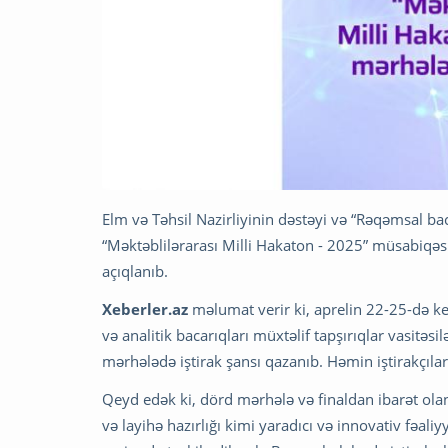
Elm və Təhsil Nazirliyinin dəstəyi və “Rəqəmsal bacar
“Məktəblilərarası Milli Hakaton - 2025” müsabiqəsi
açıqlanıb.
Xeberler.az
məlumat verir ki, aprelin 22-25-də k
və analitik bacarıqları müxtəlif tapşırıqlar vasitəs
mərhələdə iştirak şansı qazanıb. Həmin iştirakçılar
Qeyd edək ki, dörd mərhələ və finaldan ibarət olan
və layihə hazırlığı kimi yaradıcı və innovativ fəaliy