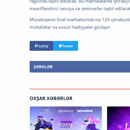
regionda təşkil ediləcək. Bu mərhələlərdə iştirakçıl
maarifləndirici sessiya və seminarlar təşkil ediləcə
Müsabiqənin final mərhələsində isə 120 iştirakçı
mükafatlar və xüsusi hədiyyələr gözləyir.
Paylaş
Tweet
ŞƏRHLƏR
OXŞAR XƏBƏRLƏR