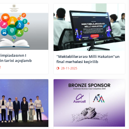
limpiadasının I
"Məktəblilərarası Milli Hakaton"un
n tarixi açıqlanıb
final mərhələsi keçirilib
2
28-11-2025