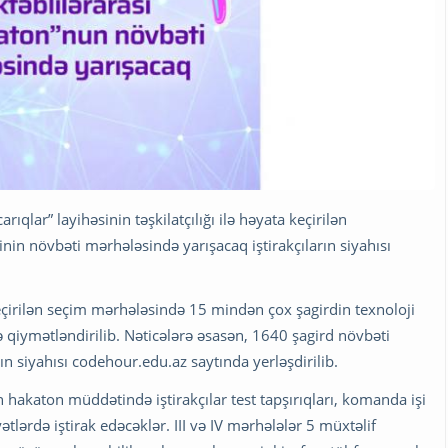
ıqlar” layihəsinin təşkilatçılığı ilə həyata keçirilən
nin növbəti mərhələsində yarışacaq iştirakçıların siyahısı
eçirilən seçim mərhələsində 15 mindən çox şagirdin texnoloji
ilə qiymətləndirilib. Nəticələrə əsasən, 1640 şagird növbəti
ın siyahısı codehour.edu.az saytında yerləşdirilib.
 hakaton müddətində iştirakçılar test tapşırıqları, komanda işi
yətlərdə iştirak edəcəklər. III və IV mərhələlər 5 müxtəlif