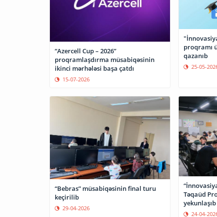
"İnnovasiya
proqramı ü
“Azercell Cup – 2026”
qazanıb
proqramlaşdırma müsabiqəsinin
25-05-202
ikinci mərhələsi başa çatdı
15-07-2026
“İnnovasiya
“Bebras” müsabiqəsinin final turu
Təqaüd Pr
keçirilib
yekunlaşıb
29-04-2026
24-04-202