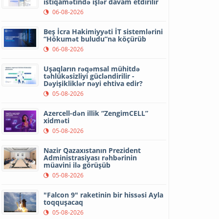
istiqamətində işlər davam etdirilir
06-08-2026
Beş İcra Hakimiyyəti İT sistemlərini
“Hökumət buludu”na köçürüb
06-08-2026
Uşaqların rəqəmsal mühitdə
təhlükəsizliyi gücləndirilir -
Dəyişikliklər nəyi ehtiva edir?
05-08-2026
Azercell-dən illik “ZengimCELL”
xidməti
05-08-2026
Nazir Qazaxıstanın Prezident
Administrasiyası rəhbərinin
müavini ilə görüşüb
05-08-2026
"Falcon 9" raketinin bir hissəsi Ayla
toqquşacaq
05-08-2026