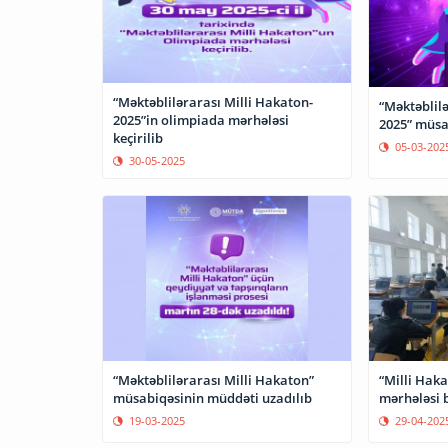
“Məktəblilərarası Milli Hakaton-
“Məktəblilə
2025”in olimpiada mərhələsi
2025” müsa
keçirilib
05-03-202
30-05-2025
“Məktəblilərarası Milli Hakaton”
“Milli Hak
müsabiqəsinin müddəti uzadılıb
mərhələsi 
19-03-2025
29-04-202