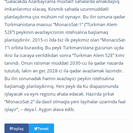
“Gələcəkdə Azərbaycanla müxtəlif sahələrdə əməkdaşlıq
imkanlarımız olacaq. Kosmik sahədə uzunmüddətli
planlaşdırma çox mühüm rol oynayır. Bu ilin sonuna qədər
Türkmənistana məxsus “MonacoSat-1” (“Türkmən Alem
52E”) peykinin əvəzləyicisinin istehsalına başlamaq
planlaşdırılır. 2015-ci ildə biz ilk peykimiz olan “MonacoSat-
1”i orbitə buraxdıq. Bu peyk Türkmənistana gücünün üçdə
ikisi ilə icarəyə verildikdən sonra “Türkmən Alem 52E” kimi
tanındı. Onun istismar müddəti 2030-cu ilə qədər nəzərdə
tutulub, lakin ən gec 2028-ci ilə qədər əvəzləmək lazımdır.
Bu ilin sonunadək həmin əvəzləyici peykin istehsalına
başlamağı planlaşdırırıq. Yeni peyk də Ku diapazonunda
işləyəcək və eyni regionu əhatə edəcək. Hazırda şirkət
“MonacoSat-2” də daxil olmaqla yeni layihələr üzərində fəal
işləyir”, – deyə İ. Aygün əlavə edib.
Paylaş
Tweet