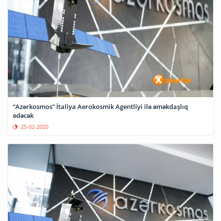
“Azərkosmos” İtaliya Aerokosmik Agentliyi ilə əməkdaşlıq
edəcək
25-02-2020