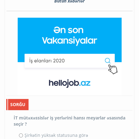
Bütün xəbərlər
SORĞU
İT mütəxəssislər iş yerlərini hansı meyarlar əsasında
seçir ?
Şirkətin yüksək statusuna görə