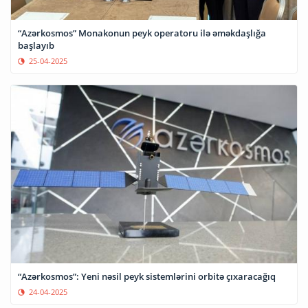
“Azərkosmos” Monakonun peyk operatoru ilə əməkdaşlığa
başlayıb
25-04-2025
“Azərkosmos”: Yeni nəsil peyk sistemlərini orbitə çıxaracağıq
24-04-2025