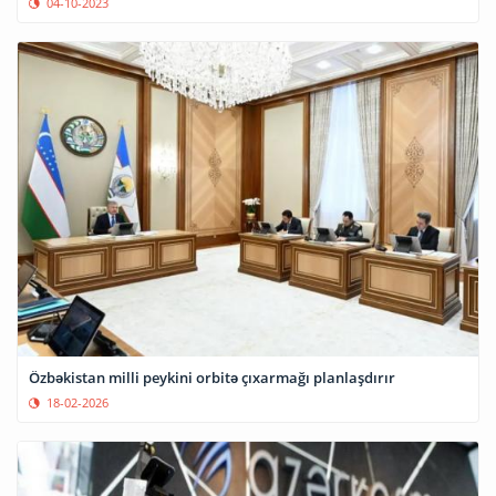
04-10-2023
Özbəkistan milli peykini orbitə çıxarmağı planlaşdırır
18-02-2026