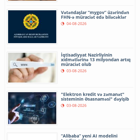
Vətəndaşlar “mygov” üzərindən
FHN-ə müraciət edə biləcəklər
04-08-2026
İqtisadiyyat Nazirliyinin
xidmətlərinə 13 milyondan artıq
müraciət olub
03-08-2026
"Elektron kredit və zəmanət"
sisteminin Əsasnaməsi" dəyişib
03-08-2026
“Alibaba” yeni AI modelini