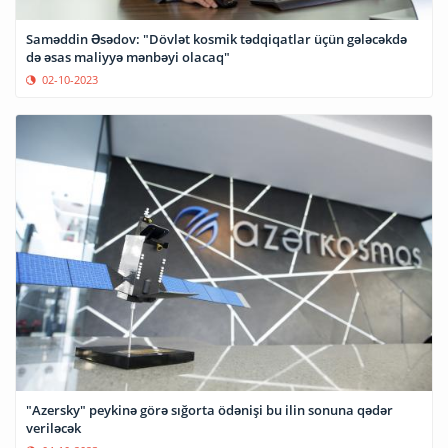
Saməddin Əsədov: "Dövlət kosmik tədqiqatlar üçün gələcəkdə
də əsas maliyyə mənbəyi olacaq"
02-10-2023
"Azersky" peykinə görə sığorta ödənişi bu ilin sonuna qədər
veriləcək