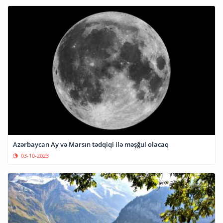
Azərbaycan Ay və Marsın tədqiqi ilə məşğul olacaq
03-10-2023