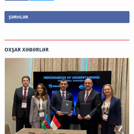
ŞƏRHLƏR
OXŞAR XƏBƏRLƏR