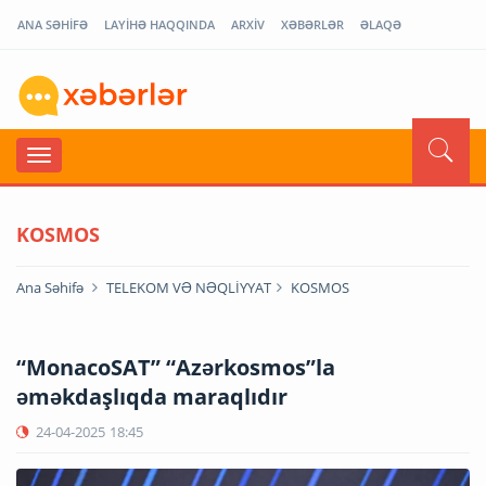
ANA SƏHİFƏ
LAYİHƏ HAQQINDA
ARXİV
XƏBƏRLƏR
ƏLAQƏ
KOSMOS
Ana Səhifə
TELEKOM VƏ NƏQLİYYAT
KOSMOS
“MonacoSAT” “Azərkosmos”la
əməkdaşlıqda maraqlıdır
24-04-2025
18:45