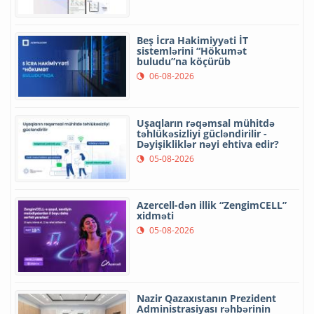
Beş İcra Hakimiyyəti İT
sistemlərini “Hökumət
buludu”na köçürüb
06-08-2026
Uşaqların rəqəmsal mühitdə
təhlükəsizliyi gücləndirilir -
Dəyişikliklər nəyi ehtiva edir?
05-08-2026
Azercell-dən illik “ZengimCELL”
xidməti
05-08-2026
Nazir Qazaxıstanın Prezident
Administrasiyası rəhbərinin