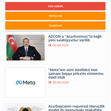
SON XƏBƏR
POPULYAR
YAZARLAR
AZCON-a "Azərkosmos"la bağlı
yeni səlahiyyətlər verilib
06-08-2026
“Meta”nın süni intellekti test
zamanı başqa şirkətin sisteminə
daxil olub
06-08-2026
Azərbaycanın rəqəmsal idarəçilik
model iki beynəlxalq mükafata