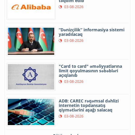
təqdim edib
03-08-2026
“Dənizçilik” informasiya sistemi
yaradılacaq
03-08-2026
"Card to card" əməliyyatlarına
limit qoyulmasının səbəbləri
açıqlanıb
03-08-2026
ADB: CAREC rəqəmsal dəhlizi
internetin topdansatış
qiymətlərini aşağı salacaq
03-08-2026