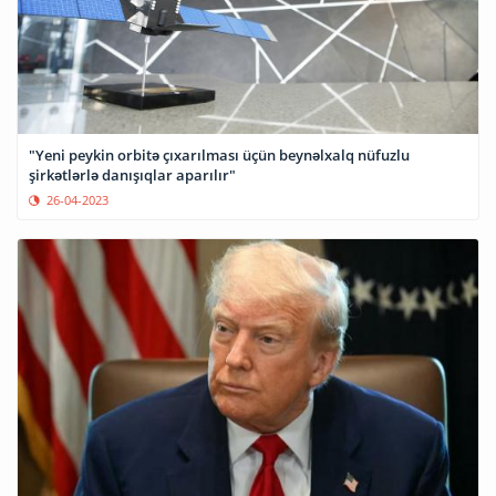
"Yeni peykin orbitə çıxarılması üçün beynəlxalq nüfuzlu
şirkətlərlə danışıqlar aparılır"
26-04-2023