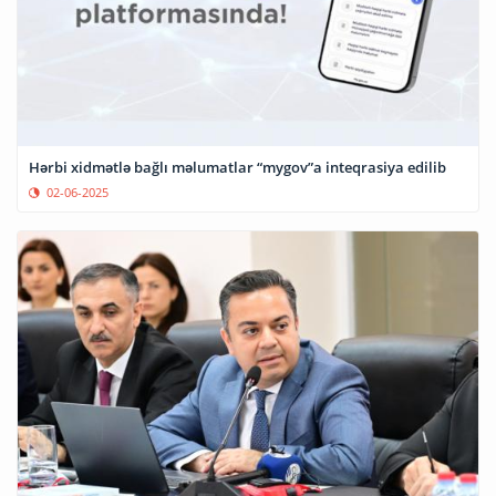
Hərbi xidmətlə bağlı məlumatlar “mygov”a inteqrasiya edilib
02-06-2025