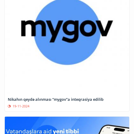
Nikahın qeydə alınması “mygov”a inteqrasiya edilib
19-11-2024