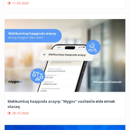
11-03-2024
Məhkumluq haqqında arayışı "Mygov" vasitəsilə əldə etmək
olacaq
28-10-2024