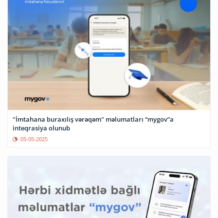
"İmtahana buraxılış vərəqəm" məlumatları “mygov”a
inteqrasiya olunub
05-05-2025