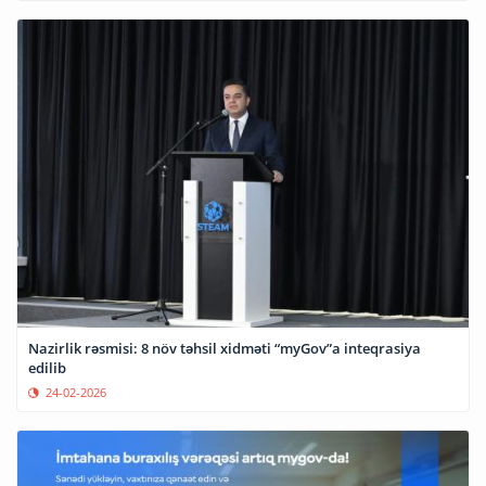
Nazirlik rəsmisi: 8 növ təhsil xidməti “myGov”a inteqrasiya
edilib
24-02-2026