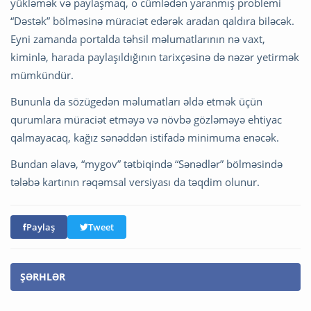
yükləmək və paylaşmaq, o cümlədən yaranmış problemi
“Dəstək” bölməsinə müraciət edərək aradan qaldıra biləcək.
Eyni zamanda portalda təhsil məlumatlarının nə vaxt,
kiminlə, harada paylaşıldığının tarixçəsinə də nəzər yetirmək
mümkündür.
Bununla da sözügedən məlumatları əldə etmək üçün
qurumlara müraciət etməyə və növbə gözləməyə ehtiyac
qalmayacaq, kağız sənəddən istifadə minimuma enəcək.
Bundan əlavə, “mygov” tətbiqində “Sənədlər” bölməsində
tələbə kartının rəqəmsal versiyası da təqdim olunur.
Paylaş
Tweet
ŞƏRHLƏR