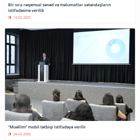
Bir sıra rəqəmsal sənəd və məlumatlar vətəndaşların
istifadəsinə verilib
13-02-2025
“Müəllim” mobil tətbiqi istifadəyə verilir
24-02-2026