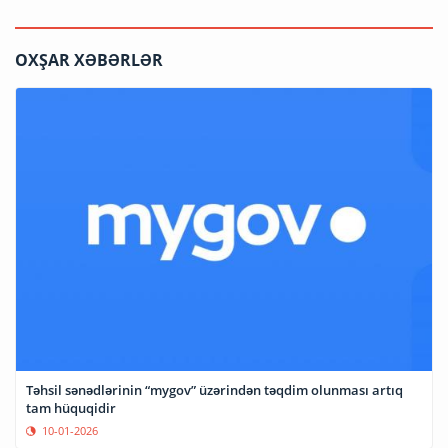
OXŞAR XƏBƏRLƏR
Təhsil sənədlərinin “mygov” üzərindən təqdim olunması artıq
tam hüquqidir
10-01-2026