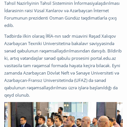
Təhsil Nazirliyinin Təhsil Sisteminin İnformasiyalaşdırılması
İdarəsinin rəisi Vüsal Xanlarov və Azərbaycan İnternet
Forumunun prezidenti Osman Gündüz təqdimatlarla çıxış
edib.
Tədbirdə ilkin olaraq İRİA-nın sədr müavini Rəşad Xalıqov
Azərbaycan Texniki Universitetinə bakalavr səviyyəsində
sənəd qəbulunun rəqəmsallaşdırılmasından danışıb. Bildirib
ki, artıq vətəndaşlar sənəd qəbulu prosesini portal.edu.az
vasitəsilə tam rəqəmsal formada həyata keçirə biləcək. Eyni
zamanda Azərbaycan Dövlət Neft və Sənaye Universiteti və
Azərbaycan-Fransız Universitetində (UFAZ) də sənəd
qəbulunun rəqəmsallaşdırılması üzrə işlərə başlanıldığı da
qeyd olunub.