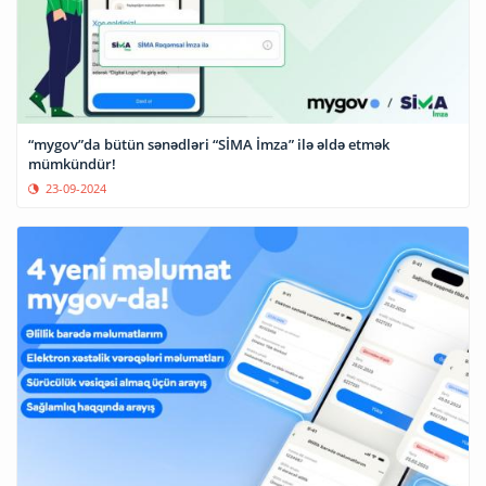
“mygov”da bütün sənədləri “SİMA İmza” ilə əldə etmək
mümkündür!
23-09-2024