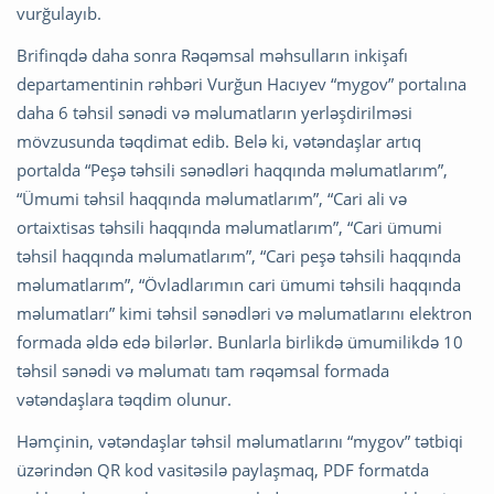
vurğulayıb.
Brifinqdə daha sonra Rəqəmsal məhsulların inkişafı
departamentinin rəhbəri Vurğun Hacıyev “mygov” portalına
daha 6 təhsil sənədi və məlumatların yerləşdirilməsi
mövzusunda təqdimat edib. Belə ki, vətəndaşlar artıq
portalda “Peşə təhsili sənədləri haqqında məlumatlarım”,
“Ümumi təhsil haqqında məlumatlarım”, “Cari ali və
ortaixtisas təhsili haqqında məlumatlarım”, “Cari ümumi
təhsil haqqında məlumatlarım”, “Cari peşə təhsili haqqında
məlumatlarım”, “Övladlarımın cari ümumi təhsili haqqında
məlumatları” kimi təhsil sənədləri və məlumatlarını elektron
formada əldə edə bilərlər. Bunlarla birlikdə ümumilikdə 10
təhsil sənədi və məlumatı tam rəqəmsal formada
vətəndaşlara təqdim olunur.
Həmçinin, vətəndaşlar təhsil məlumatlarını “mygov” tətbiqi
üzərindən QR kod vasitəsilə paylaşmaq, PDF formatda