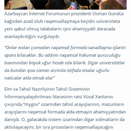
Azərbaycan İnternet Forumunun prezidenti Osman Gündüz
kağızdan azad olub rəqəmsallaşmaya keçidin universitetə
yeni qəbul olmuş tələbələrin işini əhəmiyyətli dərəcədə
asanlaşdırdığını vurğulayıb:
“Onlar evdən çıxmadan rəqəmsal formada sənədləşmə işlərini
apara biləcəklər. Bu addımı rəqəmsəl hökumət quruculuğu
baxımından böyük uğur hesab edə bilərik. Digər universitetlər
də bundan qısa zaman ərzində istifadə etsələr uğurlu
nəticələr əldə etmək olar”
Elm və Təhsil Nazirliyinin Təhsil Sisteminin
İnformasiyalaşdırılması İdarəsinin rəisi Vüsal Xanlarov
çıxışında “mygov” üzərindən təhsil arayışlarının, məzunların
arayışlarını rəqəmsal formada əldə etməyin əhəmiyyətindən
danışıb. O, gələcəkdə sistem üzərindən digər xidmətlərin də
aktivləşəcəyini, bir sıra proseslərin rəqəmsallaşacağını