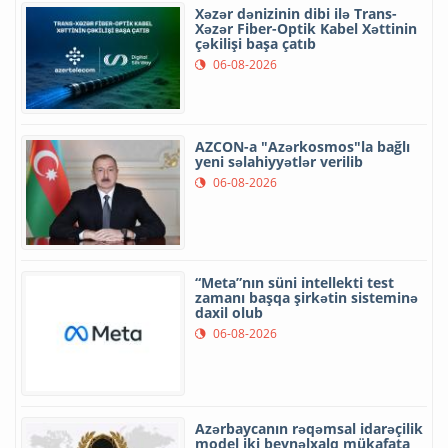
Xəzər dənizinin dibi ilə Trans-
Xəzər Fiber-Optik Kabel Xəttinin
çəkilişi başa çatıb
06-08-2026
AZCON-a "Azərkosmos"la bağlı
yeni səlahiyyətlər verilib
06-08-2026
“Meta”nın süni intellekti test
zamanı başqa şirkətin sisteminə
daxil olub
06-08-2026
Azərbaycanın rəqəmsal idarəçilik
model iki beynəlxalq mükafata