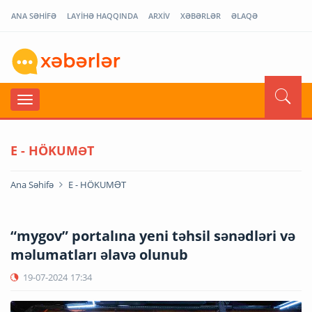
ANA SƏHİFƏ
LAYİHƏ HAQQINDA
ARXİV
XƏBƏRLƏR
ƏLAQƏ
E - HÖKUMƏT
Ana Səhifə
E - HÖKUMƏT
“mygov” portalına yeni təhsil sənədləri və
məlumatları əlavə olunub
19-07-2024
17:34