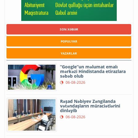
SON XƏBƏR
POPULYAR
YAZARLAR
“Google”un məlumat emalı
mərkəzi Hindistanda etirazlara
səbəb olub
06-08-2026
Rəşad Nəbiyev Zəngilanda
vətəndaşların müraciətlərini
dinləyib
06-08-2026