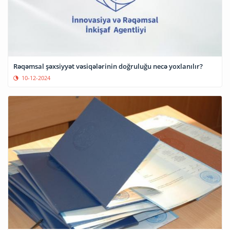
Rəqəmsal şəxsiyyət vəsiqələrinin doğruluğu necə yoxlanılır?
10-12-2024