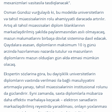
mexanizmləri vasitəsilə təsdiqlənəcək".
Osman Gündüz vurğulayıb ki, bu modeldə universitetlərin
və təhsil müəssisələrinin rolu əhəmiyyətli dərəcədə artırılır.
Artıq ali təhsil müəssisələri diplom blanklarının
mərkəzləşdirilmiş şəkildə paylanmasından asılı olmayacaq,
məzun məlumatlarını birbaşa dövlət sisteminə daxil edəcək.
Qaydalara əsasən, diplomların maksimum 10 iş günü
ərzində hazırlanması nəzərdə tutulur və məzunların
diplomlarını məzun olduqları gün əldə etməsi mümkün
olacaq.
Ekspertin sözlərinə görə, bu dəyişiklik universitetlərin
diplomların vaxtında verilməsi ilə bağlı məsuliyyətini
artırmaqla yanaşı, təhsil müəssisələrinin institusional rolunu
da gücləndirir. Eyni zamanda, saxta diplomlarla mübarizə
daha effektiv mərhələyə keçəcək – elektron sənədlərin
mərkəzləşdirilmiş reyestrdə yaradılması, onlayn yoxlanması