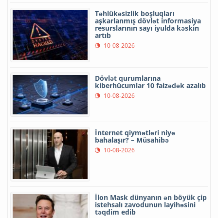
Təhlükəsizlik boşluqları
aşkarlanmış dövlət informasiya
resurslarının sayı iyulda kəskin
artıb
10-08-2026
Dövlət qurumlarına
kiberhücumlar 10 faizədək azalıb
10-08-2026
İnternet qiymətləri niyə
bahalaşır? – Müsahibə
10-08-2026
İlon Mask dünyanın ən böyük çip
istehsalı zavodunun layihəsini
təqdim edib