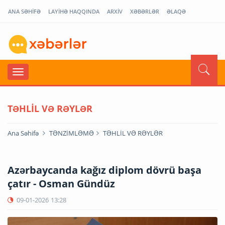
ANA SƏHİFƏ
LAYİHƏ HAQQINDA
ARXİV
XƏBƏRLƏR
ƏLAQƏ
TƏHLİL VƏ RƏYLƏR
Ana Səhifə
TƏNZİMLƏMƏ
TƏHLİL VƏ RƏYLƏR
Azərbaycanda kağız diplom dövrü başa
çatır - Osman Gündüz
09-01-2026
13:28