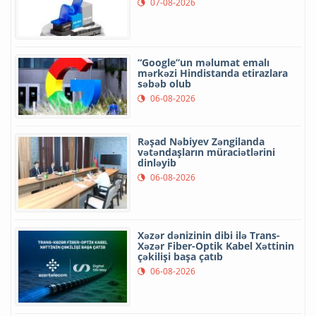
07-08-2026
“Google”un məlumat emalı
mərkəzi Hindistanda etirazlara
səbəb olub
06-08-2026
Rəşad Nəbiyev Zəngilanda
vətəndaşların müraciətlərini
dinləyib
06-08-2026
Xəzər dənizinin dibi ilə Trans-
Xəzər Fiber-Optik Kabel Xəttinin
çəkilişi başa çatıb
06-08-2026