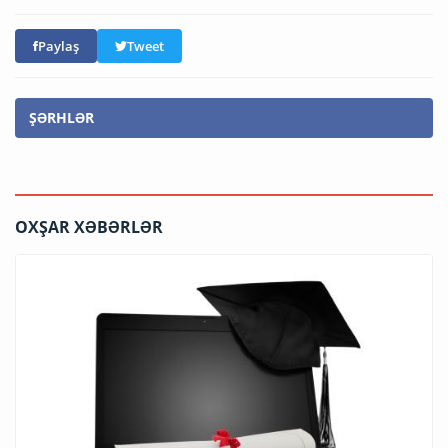
Paylaş
Tweet
ŞƏRHLƏR
OXŞAR XƏBƏRLƏR