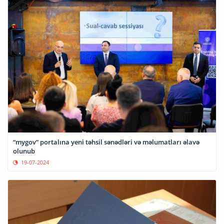
“mygov” portalına yeni təhsil sənədləri və məlumatları əlavə
olunub
19-07-2024