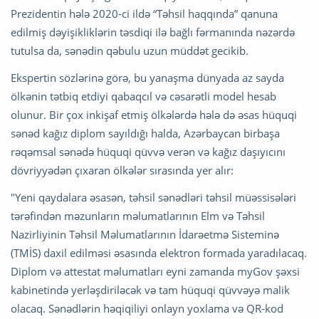
Prezidentin hələ 2020-ci ildə “Təhsil haqqında” qanuna
edilmiş dəyişikliklərin təsdiqi ilə bağlı fərmanında nəzərdə
tutulsa da, sənədin qəbulu uzun müddət gecikib.
Ekspertin sözlərinə görə, bu yanaşma dünyada az sayda
ölkənin tətbiq etdiyi qabaqcıl və cəsarətli model hesab
olunur. Bir çox inkişaf etmiş ölkələrdə hələ də əsas hüquqi
sənəd kağız diplom sayıldığı halda, Azərbaycan birbaşa
rəqəmsal sənədə hüquqi qüvvə verən və kağız daşıyıcını
dövriyyədən çıxaran ölkələr sırasında yer alır:
"Yeni qaydalara əsasən, təhsil sənədləri təhsil müəssisələri
tərəfindən məzunların məlumatlarının Elm və Təhsil
Nazirliyinin Təhsil Məlumatlarının İdarəetmə Sisteminə
(TMİS) daxil edilməsi əsasında elektron formada yaradılacaq.
Diplom və attestat məlumatları eyni zamanda myGov şəxsi
kabinetində yerləşdiriləcək və tam hüquqi qüvvəyə malik
olacaq. Sənədlərin həqiqiliyi onlayn yoxlama və QR-kod