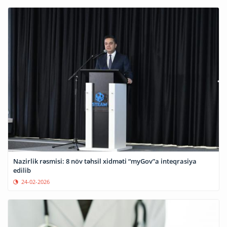
Nazirlik rəsmisi: 8 növ təhsil xidməti “myGov”a inteqrasiya
edilib
24-02-2026