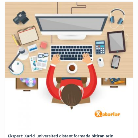
Ekspert: Xarici universiteti distant formada bitirənlərin