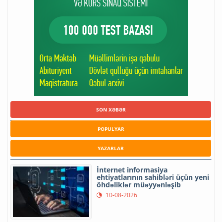
SON XƏBƏR
POPULYAR
YAZARLAR
İnternet informasiya
ehtiyatlarının sahibləri üçün yeni
öhdəliklər müəyyənləşib
10-08-2026