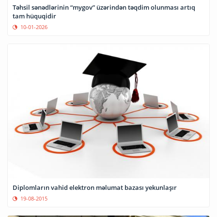
Təhsil sənədlərinin “mygov” üzərindən təqdim olunması artıq
tam hüquqidir
10-01-2026
Diplomların vahid elektron məlumat bazası yekunlaşır
19-08-2015