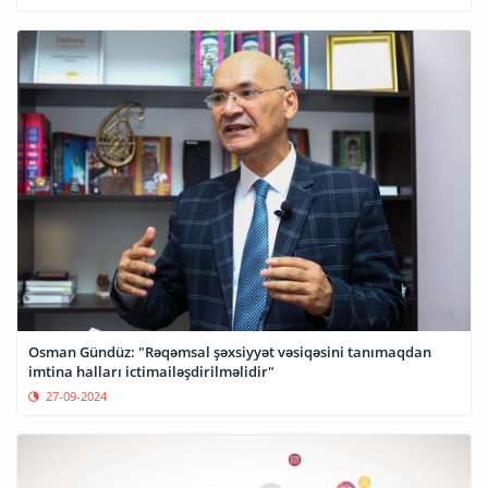
Osman Gündüz: "Rəqəmsal şəxsiyyət vəsiqəsini tanımaqdan
imtina halları ictimailəşdirilməlidir"
27-09-2024