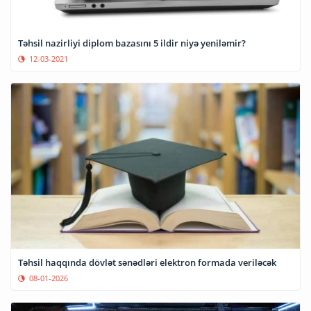
Təhsil nazirliyi diplom bazasını 5 ildir niyə yeniləmir?
12-03-2021
Təhsil haqqında dövlət sənədləri elektron formada veriləcək
08-01-2026