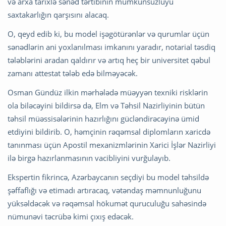
və arxa tarixlə sənəd tərtibinin mümkünsüzlüyü
saxtakarlığın qarşısını alacaq.
O, qeyd edib ki, bu model işəgötürənlər və qurumlar üçün
sənədlərin ani yoxlanılması imkanını yaradır, notarial təsdiq
tələblərini aradan qaldırır və artıq heç bir universitet qəbul
zamanı attestat tələb edə bilməyəcək.
Osman Gündüz ilkin mərhələdə müəyyən texniki risklərin
ola biləcəyini bildirsə də, Elm və Təhsil Nazirliyinin bütün
təhsil müəssisələrinin hazırlığını gücləndirəcəyinə ümid
etdiyini bildirib. O, həmçinin rəqəmsal diplomların xaricdə
tanınması üçün Apostil mexanizmlərinin Xarici İşlər Nazirliyi
ilə birgə hazırlanmasının vacibliyini vurğulayıb.
Ekspertin fikrincə, Azərbaycanın seçdiyi bu model təhsildə
şəffaflığı və etimadı artıracaq, vətəndaş məmnunluğunu
yüksəldəcək və rəqəmsal hökumət quruculuğu sahəsində
nümunəvi təcrübə kimi çıxış edəcək.