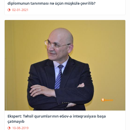
diplomunun tanınması nə üçün müşkülə çevrilib?
02-01-2021
Ekspert: Təhsil qurumlarının eGov-a inteqrasiyası başa
çatmayıb
10-08-2019