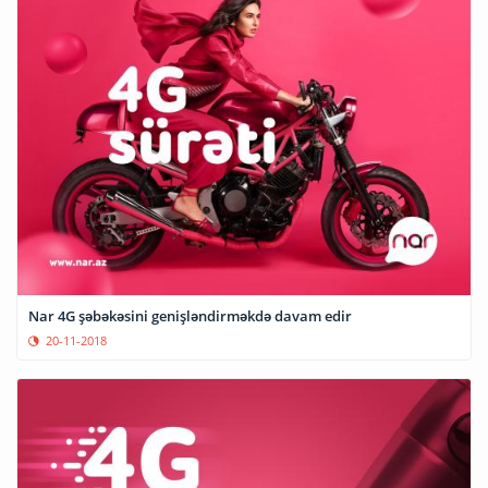
Nar 4G şəbəkəsini genişləndirməkdə davam edir
20-11-2018