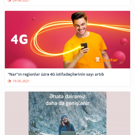
09-08-2021
“Nar”ın regionlar üzrə 4G istifadəçilərinin sayı artıb
19-05-2021