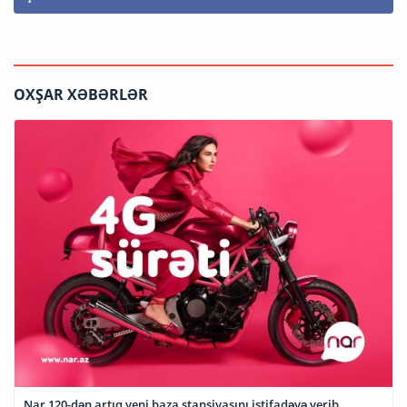
OXŞAR XƏBƏRLƏR
Nar 120-dən artıq yeni baza stansiyasını istifadəyə verib