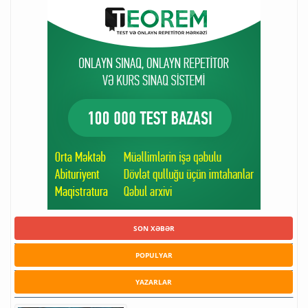
SON XƏBƏR
POPULYAR
YAZARLAR