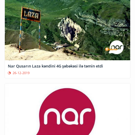
Nar Qusarın Laza kəndini 4G şəbəkəsi ilə təmin etdi
26-12-2019