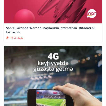
Son 1 il ərzində “Nar” abunəçilərinin internetdən istifadəsi 65
faiz artıb
16-03-2020