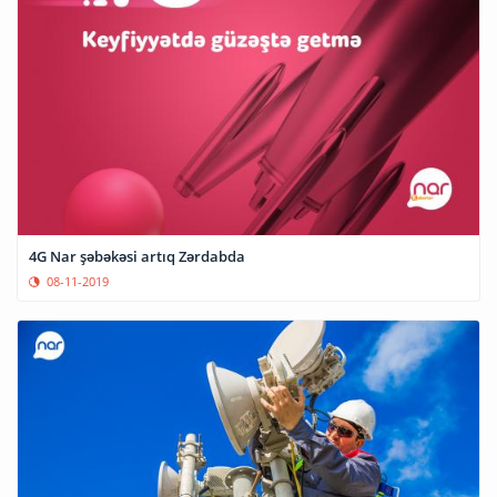
4G Nar şəbəkəsi artıq Zərdabda
08-11-2019