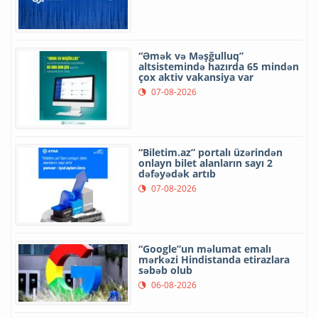
“Əmək və Məşğulluq”
altsistemində hazırda 65 mindən
çox aktiv vakansiya var
07-08-2026
“Biletim.az” portalı üzərindən
onlayn bilet alanların sayı 2
dəfəyədək artıb
07-08-2026
“Google”un məlumat emalı
mərkəzi Hindistanda etirazlara
səbəb olub
06-08-2026