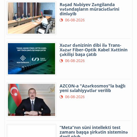
Rəşad Nəbiyev Zəngilanda
vətəndaşların müraciətlərini
dinləyib
06-08-2026
Xəzər dənizinin dibi ilə Trans-
Xəzər Fiber-Optik Kabel Xəttinin
çəkilişi başa çatıb
06-08-2026
AZCON-a "Azərkosmos"la bağlı
yeni səlahiyyətlər verilib
06-08-2026
“Meta”nın süni intellekti test
zamanı başqa şirkətin sisteminə
daxil olub