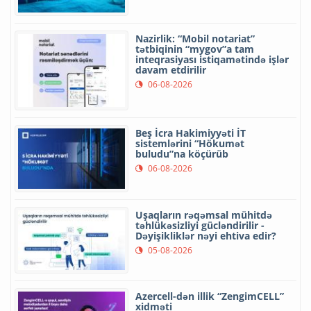
Nazirlik: “Mobil notariat”
tətbiqinin “mygov”a tam
inteqrasiyası istiqamətində işlər
davam etdirilir
06-08-2026
Beş İcra Hakimiyyəti İT
sistemlərini “Hökumət
buludu”na köçürüb
06-08-2026
Uşaqların rəqəmsal mühitdə
təhlükəsizliyi gücləndirilir -
Dəyişikliklər nəyi ehtiva edir?
05-08-2026
Azercell-dən illik “ZengimCELL”
xidməti