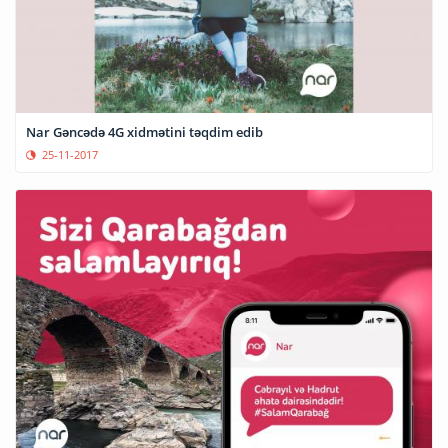
Nar Gəncədə 4G xidmətini təqdim edib
25-11-2017