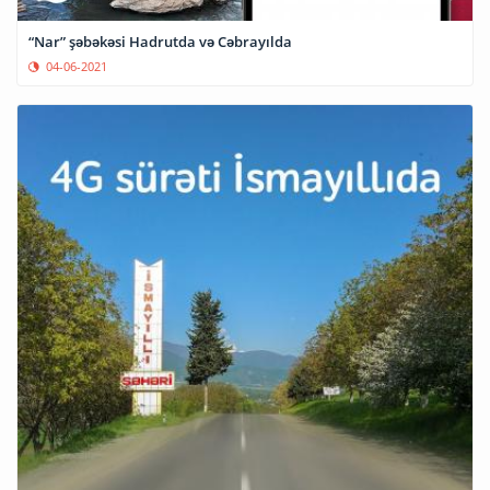
“Nar” şəbəkəsi Hadrutda və Cəbrayılda
04-06-2021