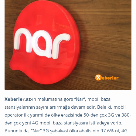
Xeberler.az
-ın məlumatına görə “Nar”, mobil baza
stansiyalarının sayını artırmağa davam edir. Belə ki, mobil
operator ilk yarımildə ölkə ərazisində 50-dən çox 3G və 380-
dən çox yeni 4G mobil baza stansiyasını istifadəyə verib.
Bununla da, “Nar” 3G şəbəkəsi ölkə əhalisinin 97.6%-ni, 4G