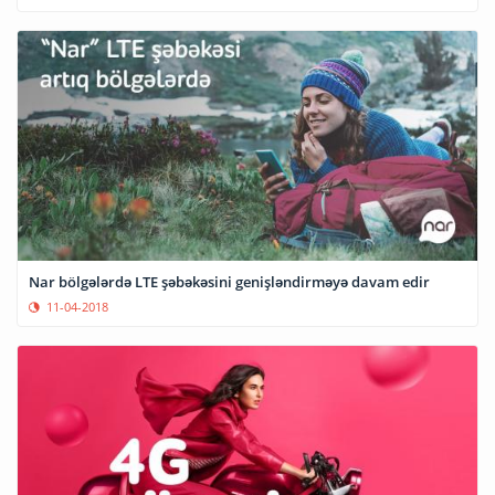
Nar bölgələrdə LTE şəbəkəsini genişləndirməyə davam edir
11-04-2018