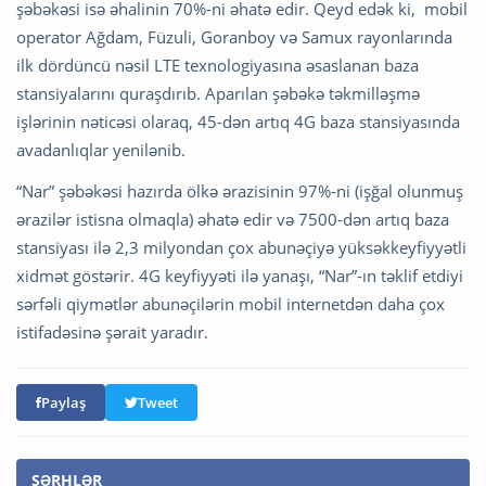
şəbəkəsi isə əhalinin 70%-ni əhatə edir. Qeyd edək ki, mobil
operator Ağdam, Füzuli, Goranboy və Samux rayonlarında
ilk dördüncü nəsil LTE texnologiyasına əsaslanan baza
stansiyalarını quraşdırıb. Aparılan şəbəkə təkmilləşmə
işlərinin nəticəsi olaraq, 45-dən artıq 4G baza stansiyasında
avadanlıqlar yenilənib.
“Nar” şəbəkəsi hazırda ölkə ərazisinin 97%-ni (işğal olunmuş
ərazilər istisna olmaqla) əhatə edir və 7500-dən artıq baza
stansiyası ilə 2,3 milyondan çox abunəçiyə yüksəkkeyfiyyətli
xidmət göstərir. 4G keyfiyyəti ilə yanaşı, “Nar”-ın təklif etdiyi
sərfəli qiymətlər abunəçilərin mobil internetdən daha çox
istifadəsinə şərait yaradır.
Paylaş
Tweet
ŞƏRHLƏR