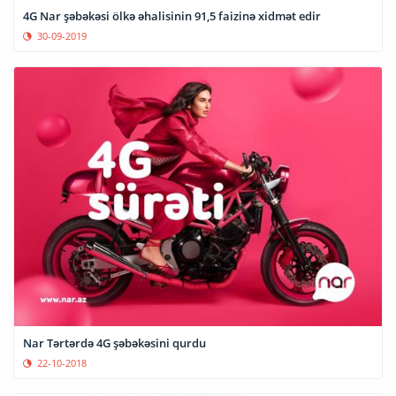
4G Nar şəbəkəsi ölkə əhalisinin 91,5 faizinə xidmət edir
30-09-2019
Nar Tərtərdə 4G şəbəkəsini qurdu
22-10-2018