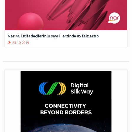
Nar 4G istifadəçilərinin sayı il ərzində 85 faiz artıb
23-10-2019