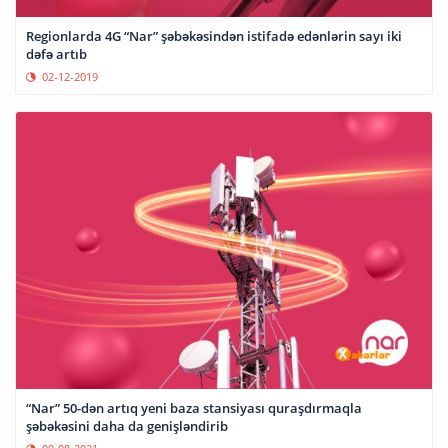
Regionlarda 4G “Nar” şəbəkəsindən istifadə edənlərin sayı iki
dəfə artıb
02-12-2019
“Nar” 50-dən artıq yeni baza stansiyası quraşdırmaqla
şəbəkəsini daha da genişləndirib