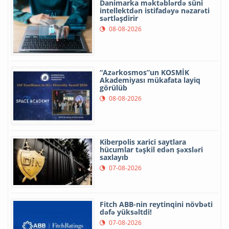
Danimarka məktəblərdə süni
intellektdən istifadəyə nəzarəti
sərtləşdirir
08-08-2026
“Azərkosmos”un KOSMİK
Akademiyası mükafata layiq
görülüb
08-08-2026
Kiberpolis xarici saytlara
hücumlar təşkil edən şəxsləri
saxlayıb
07-08-2026
Fitch ABB-nin reytinqini növbəti
dəfə yüksəltdi!
07-08-2026