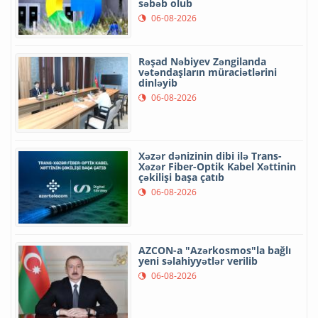
səbəb olub
06-08-2026
Rəşad Nəbiyev Zəngilanda
vətəndaşların müraciətlərini
dinləyib
06-08-2026
Xəzər dənizinin dibi ilə Trans-
Xəzər Fiber-Optik Kabel Xəttinin
çəkilişi başa çatıb
06-08-2026
AZCON-a "Azərkosmos"la bağlı
yeni səlahiyyətlər verilib
06-08-2026