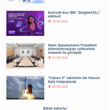
Azercell-dən illik “ZengimCELL”
xidməti
05-08-2026
Nazir Qazaxıstanın Prezident
Administrasiyası rəhbərinin
müavini ilə görüşüb
05-08-2026
"Falcon 9" raketinin bir hissəsi
Ayla toqquşacaq
05-08-2026
Bütün xəbərlər