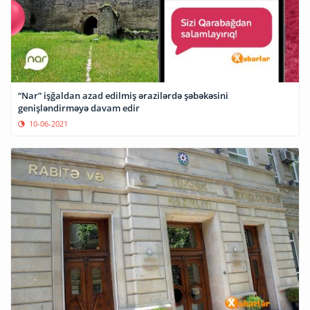
“Nar” işğaldan azad edilmiş ərazilərdə şəbəkəsini
genişləndirməyə davam edir
10-06-2021