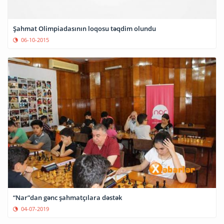
Şahmat Olimpiadasının loqosu təqdim olundu
06-10-2015
“Nar”dan gənc şahmatçılara dəstək
04-07-2019