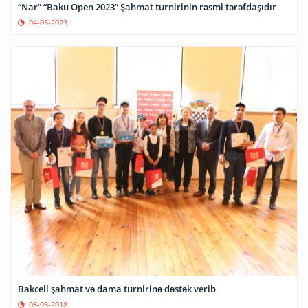
“Nar” “Baku Open 2023” Şahmat turnirinin rəsmi tərəfdaşıdır
04-05-2023
Bakcell şahmat və dama turnirinə dəstək verib
08-05-2018