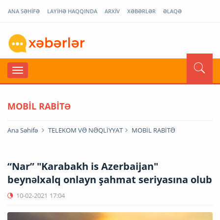
ANA SƏHİFƏ
LAYİHƏ HAQQINDA
ARXİV
XƏBƏRLƏR
ƏLAQƏ
MOBİL RABİTƏ
Ana Səhifə
TELEKOM VƏ NƏQLİYYAT
MOBİL RABİTƏ
“Nar” "Karabakh is Azerbaijan"
beynəlxalq onlayn şahmat seriyasına olub
10-02-2021
17:04