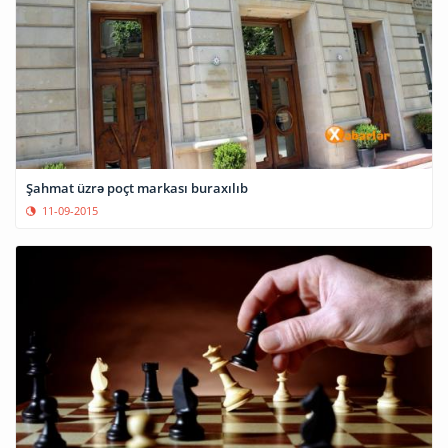
Şahmat üzrə poçt markası buraxılıb
11-09-2015