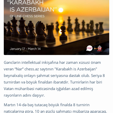
Gənclərin intellektual inkişafına hər zaman xüsusi önəm
verən “Nar” chess.az saytının "Karabakh is Azerbaijan"
beynəlxalq onlayn şahmat seriyasına dəstək olub. Seriya 8
turnirdən və böyük finaldan ibarətdir. Turnirlərin hər biri
Vətən müharibəsi nəticəsində işğaldan azad edilmiş
rayonların adını daşıyır.
Martın 14-də baş tutacaq böyük finalda 8 turnirin
nəticələrinə görə, 10 ən güclü şahmatçı mübarizə aparacaq.