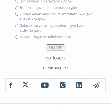
İşin, layihənin xarakterinə görə
Əmək müqaviləsinin olmasına görə
Yüksək əmək haqqına, mükafatlara və digər
güzəştlərə görə
Gələcək karyerası üçün əhəmiyyət kəsb
etdiyinə görə
Maraqlı, işgüzar kollektivə görə
NƏTİCƏLƏR
Bütün sorğular