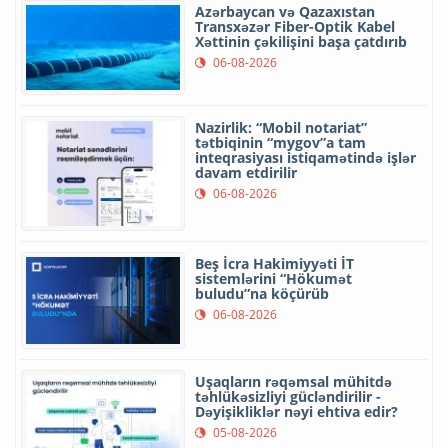
Azərbaycan və Qazaxıstan
Transxəzər Fiber-Optik Kabel
Xəttinin çəkilişini başa çatdırıb
06-08-2026
Nazirlik: “Mobil notariat”
tətbiqinin “mygov”a tam
inteqrasiyası istiqamətində işlər
davam etdirilir
06-08-2026
Beş İcra Hakimiyyəti İT
sistemlərini “Hökumət
buludu”na köçürüb
06-08-2026
Uşaqların rəqəmsal mühitdə
təhlükəsizliyi gücləndirilir -
Dəyişikliklər nəyi ehtiva edir?
05-08-2026