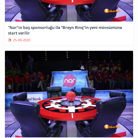
“Nar”ın baş sponsorluğu ilə “Breyn Rinq”in yeni mövsümünə
start verilir
25-09-2020