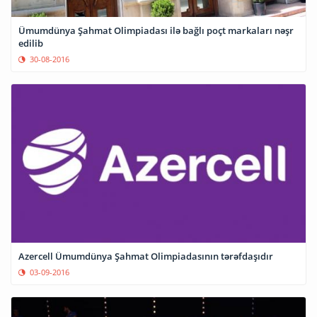
Ümumdünya Şahmat Olimpiadası ilə bağlı poçt markaları nəşr
edilib
30-08-2016
Azercell Ümumdünya Şahmat Olimpiadasının tərəfdaşıdır
03-09-2016