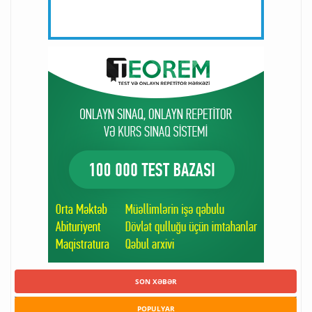
SON XƏBƏR
POPULYAR