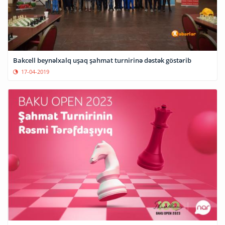
Bakcell beynəlxalq uşaq şahmat turnirinə dəstək göstərib
17-04-2019