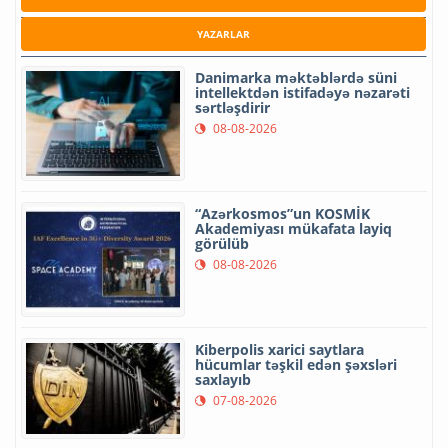
YAZARLAR
Danimarka məktəblərdə süni
intellektdən istifadəyə nəzarəti
sərtləşdirir
08-08-2026
“Azərkosmos”un KOSMİK
Akademiyası mükafata layiq
görülüb
08-08-2026
Kiberpolis xarici saytlara
hücumlar təşkil edən şəxsləri
saxlayıb
07-08-2026