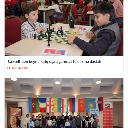
Bakcell-dən beynəlxalq uşaq şahmat turnirinə dəstək
02-04-2018