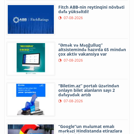
Fitch ABB-nin reytinqini növbəti
dəfə yüksəltdi!
07-08-2026
“Əmək və Məşğulluq”
altsistemində hazırda 65 mindən
çox aktiv vakansiya var
07-08-2026
“Biletim.az” portalı üzərindən
onlayn bilet alanların sayı 2
dəfəyədək artıb
07-08-2026
“Google”un məlumat emalı
mərkəzi Hindistanda etirazlara