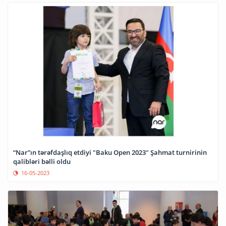
“Nar”ın tərəfdaşlıq etdiyi "Baku Open 2023" Şahmat turnirinin
qalibləri bəlli oldu
16-05-2023