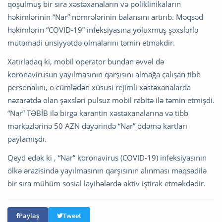
qoşulmuş bir sıra xəstəxanaların və poliklinikaların
həkimlərinin “Nar” nömrələrinin balansını artırıb. Məqsəd
həkimlərin “COVID-19” infeksiyasına yoluxmuş şəxslərlə
mütəmadi ünsiyyətdə olmalarını təmin etməkdir.
Xatırladaq ki, mobil operator bundan əvvəl də
koronavirusun yayılmasının qarşısını almağa çalışan tibb
personalını, o cümlədən xüsusi rejimli xəstəxanalarda
nəzarətdə olan şəxsləri pulsuz mobil rabitə ilə təmin etmişdi.
“Nar” TƏBİB ilə birgə karantin xəstəxanalarına və tibb
mərkəzlərinə 50 AZN dəyərində “Nar” ödəmə kartları
paylamışdı.
Qeyd edək ki , “Nar” koronavirus (COVID-19) infeksiyasının
ölkə ərazisində yayılmasının qarşısının alınması məqsədilə
bir sıra mühüm sosial layihələrdə aktiv iştirak etməkdədir.
Paylaş
Tweet