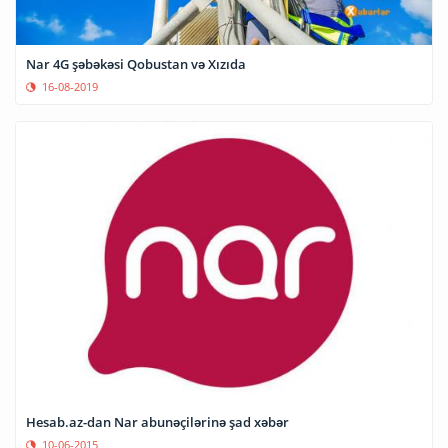
Nar 4G şəbəkəsi Qobustan və Xızıda
16-08-2019
Hesab.az-dan Nar abunəçilərinə şad xəbər
10-06-2015