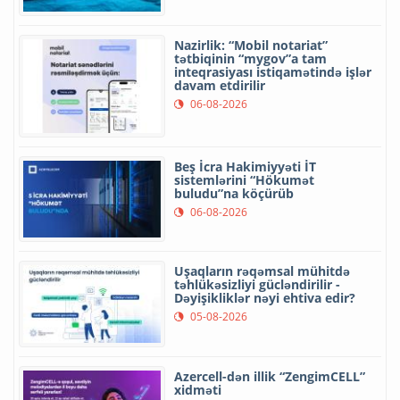
Nazirlik: “Mobil notariat”
tətbiqinin “mygov”a tam
inteqrasiyası istiqamətində işlər
davam etdirilir
06-08-2026
Beş İcra Hakimiyyəti İT
sistemlərini “Hökumət
buludu”na köçürüb
06-08-2026
Uşaqların rəqəmsal mühitdə
təhlükəsizliyi gücləndirilir -
Dəyişikliklər nəyi ehtiva edir?
05-08-2026
Azercell-dən illik “ZengimCELL”
xidməti