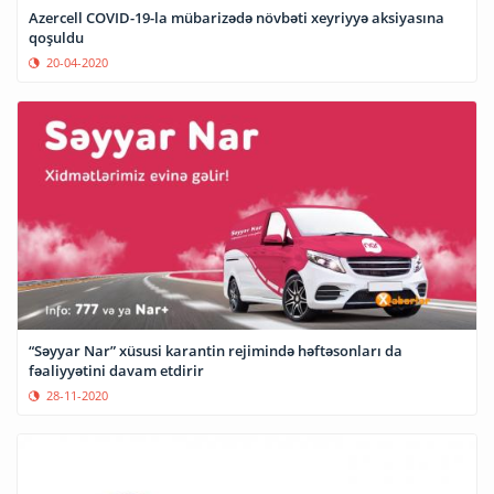
Azercell COVID-19-la mübarizədə növbəti xeyriyyə aksiyasına
qoşuldu
20-04-2020
“Səyyar Nar” xüsusi karantin rejimində həftəsonları da
fəaliyyətini davam etdirir
28-11-2020