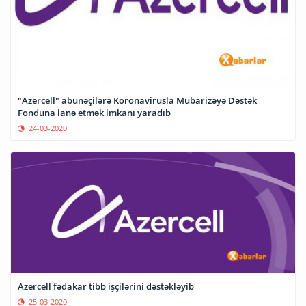
"Azercell" abunəçilərə Koronavirusla Mübarizəyə Dəstək
Fonduna ianə etmək imkanı yaradıb
24-03-2020
Azercell fədakar tibb işçilərini dəstəkləyib
25-03-2020