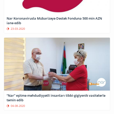
Nar Koronavirusla Mübarizəyə Dəstək Fonduna 500 min AZN
ianə edib
23-03-2020
“Nar” eşitmə məhdudiyyətli insanları tibbi-gigiyenik vasitələrlə
təmin edib
04-08-2020