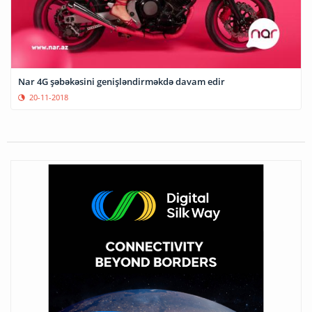
Nar 4G şəbəkəsini genişləndirməkdə davam edir
20-11-2018