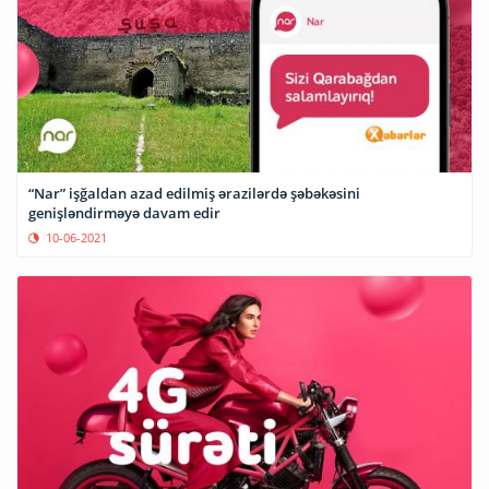
“Nar” işğaldan azad edilmiş ərazilərdə şəbəkəsini
genişləndirməyə davam edir
10-06-2021