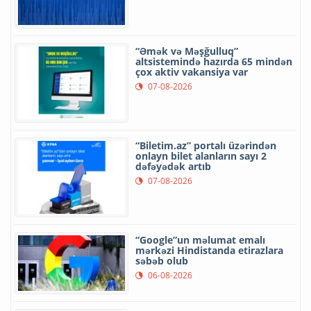
“Əmək və Məşğulluq”
altsistemində hazırda 65 mindən
çox aktiv vakansiya var
07-08-2026
“Biletim.az” portalı üzərindən
onlayn bilet alanların sayı 2
dəfəyədək artıb
07-08-2026
“Google”un məlumat emalı
mərkəzi Hindistanda etirazlara
səbəb olub
06-08-2026