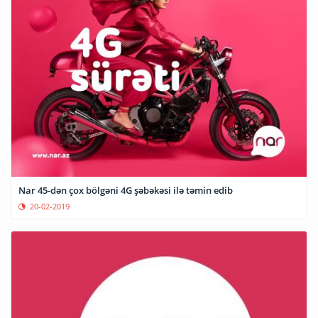
Nar 45-dən çox bölgəni 4G şəbəkəsi ilə təmin edib
20-02-2019