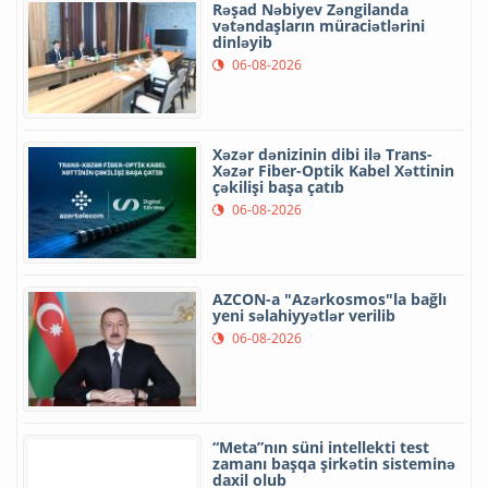
Rəşad Nəbiyev Zəngilanda
vətəndaşların müraciətlərini
dinləyib
06-08-2026
Xəzər dənizinin dibi ilə Trans-
Xəzər Fiber-Optik Kabel Xəttinin
çəkilişi başa çatıb
06-08-2026
AZCON-a "Azərkosmos"la bağlı
yeni səlahiyyətlər verilib
06-08-2026
“Meta”nın süni intellekti test
zamanı başqa şirkətin sisteminə
daxil olub