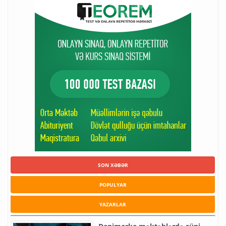
SON XƏBƏR
POPULYAR
YAZARLAR