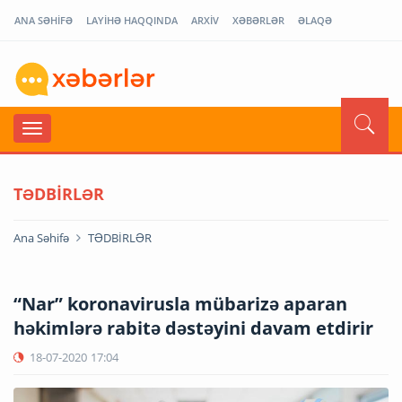
ANA SƏHİFƏ
LAYİHƏ HAQQINDA
ARXİV
XƏBƏRLƏR
ƏLAQƏ
TƏDBİRLƏR
Ana Səhifə
TƏDBİRLƏR
“Nar” koronavirusla mübarizə aparan
həkimlərə rabitə dəstəyini davam etdirir
18-07-2020
17:04