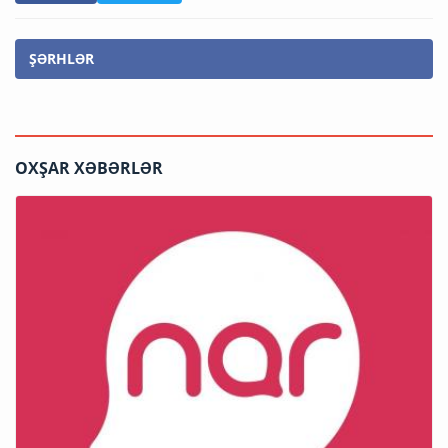
ŞƏRHLƏR
OXŞAR XƏBƏRLƏR