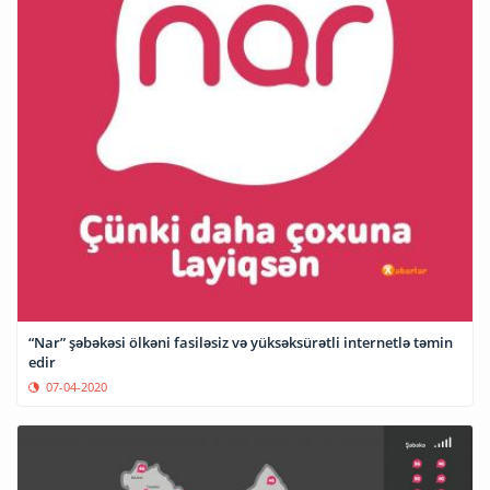
“Nar” şəbəkəsi ölkəni fasiləsiz və yüksəksürətli internetlə təmin
edir
07-04-2020