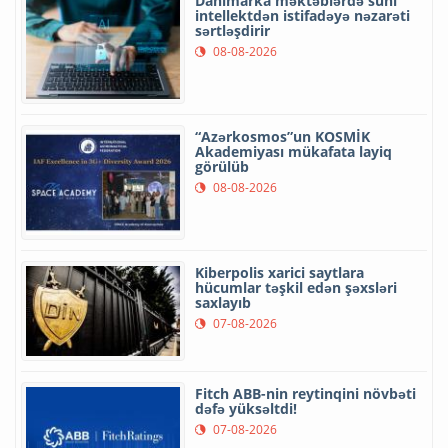
Danimarka məktəblərdə süni
intellektdən istifadəyə nəzarəti
sərtləşdirir
08-08-2026
“Azərkosmos”un KOSMİK
Akademiyası mükafata layiq
görülüb
08-08-2026
Kiberpolis xarici saytlara
hücumlar təşkil edən şəxsləri
saxlayıb
07-08-2026
Fitch ABB-nin reytinqini növbəti
dəfə yüksəltdi!
07-08-2026