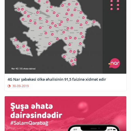
4G Nar şəbəkəsi ölkə əhalisinin 91,5 faizinə xidmət edir
30-09-2019