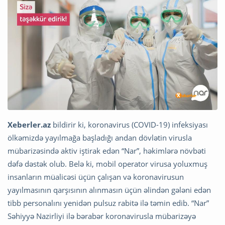
Xeberler.az
bildirir ki, koronavirus (COVID-19) infeksiyası
ölkəmizdə yayılmağa başladığı andan dövlətin virusla
mübarizəsində aktiv iştirak edən “Nar”, həkimlərə növbəti
dəfə dəstək olub. Belə ki, mobil operator virusa yoluxmuş
insanların müalicəsi üçün çalışan və koronavirusun
yayılmasının qarşısının alınmasın üçün əlindən gələni edən
tibb personalını yenidən pulsuz rabitə ilə təmin edib. “Nar”
Səhiyyə Nazirliyi ilə bərabər koronavirusla mübarizəyə