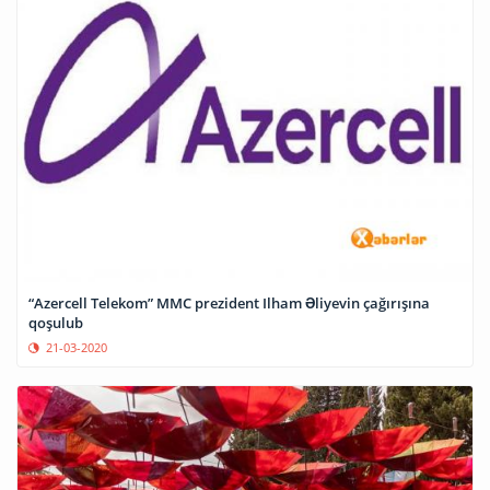
“Azercell Telekom” MMC prezident Ilham Əliyevin çağırışına
qoşulub
21-03-2020