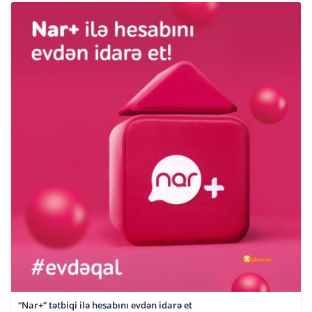
“Nar+” tətbiqi ilə hesabını evdən idarə et