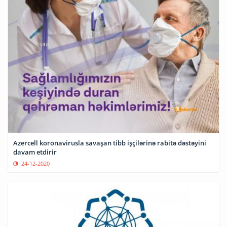
Azercell koronavirusla savaşan tibb işçilərinə rabitə dəstəyini
davam etdirir
24-12-2020