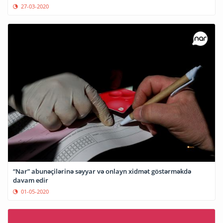
27-03-2020
“Nar” abunəçilərinə səyyar və onlayn xidmət göstərməkdə
davam edir
01-05-2020