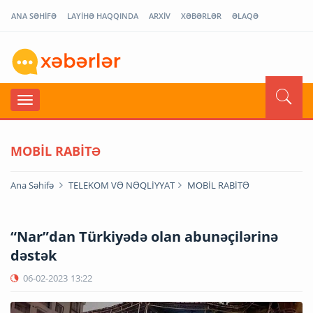
ANA SƏHİFƏ
LAYİHƏ HAQQINDA
ARXİV
XƏBƏRLƏR
ƏLAQƏ
MOBİL RABİTƏ
Ana Səhifə
TELEKOM VƏ NƏQLİYYAT
MOBİL RABİTƏ
“Nar”dan Türkiyədə olan abunəçilərinə
dəstək
06-02-2023
13:22