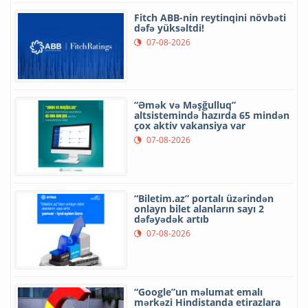
Fitch ABB-nin reytinqini növbəti
dəfə yüksəltdi!
07-08-2026
“Əmək və Məşğulluq”
altsistemində hazırda 65 mindən
çox aktiv vakansiya var
07-08-2026
“Biletim.az” portalı üzərindən
onlayn bilet alanların sayı 2
dəfəyədək artıb
07-08-2026
“Google”un məlumat emalı
mərkəzi Hindistanda etirazlara