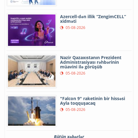
Azercell-dən illik “ZengimCELL”
xidməti
05-08-2026
Nazir Qazaxıstanın Prezident
Administrasiyası rəhbərinin
müavini ilə görüşüb
05-08-2026
"Falcon 9" raketinin bir hissəsi
Ayla toqquşacaq
05-08-2026
Bütün xəbərlər