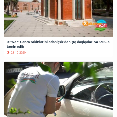
® “Nar” Gəncə sakinlərini ödənişsiz danışıq dəqiqələri və SMS-lə
təmin edib
21-10-2020