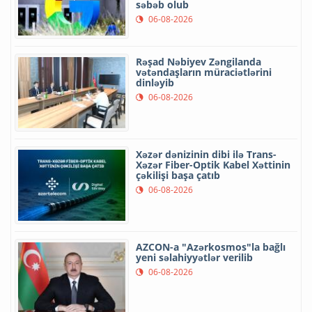
səbəb olub
06-08-2026
Rəşad Nəbiyev Zəngilanda
vətəndaşların müraciətlərini
dinləyib
06-08-2026
Xəzər dənizinin dibi ilə Trans-
Xəzər Fiber-Optik Kabel Xəttinin
çəkilişi başa çatıb
06-08-2026
AZCON-a "Azərkosmos"la bağlı
yeni səlahiyyətlər verilib
06-08-2026