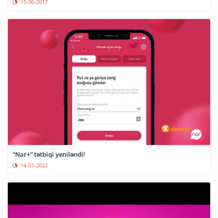
15-06-2017
“Nar+” tətbiqi yeniləndi!
14-01-2022