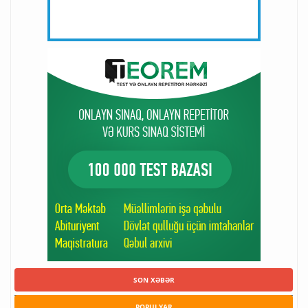
SON XƏBƏR
POPULYAR