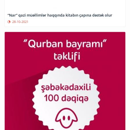
“Nar” qazi müəllimlər haqqında kitabın çapına dəstək olur
28-10-2021