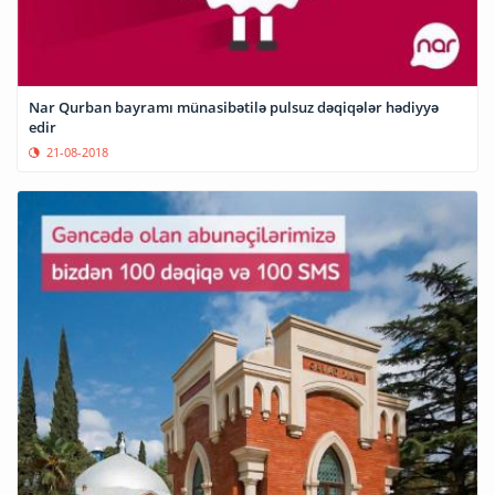
Nar Qurban bayramı münasibətilə pulsuz dəqiqələr hədiyyə
edir
21-08-2018