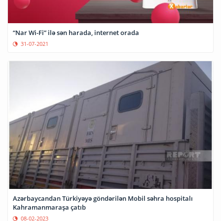
“Nar Wi-Fi” ilə sən harada, internet orada
31-07-2021
Azərbaycandan Türkiyəyə göndərilən Mobil səhra hospitalı
Kahramanmaraşa çatıb
08-02-2023