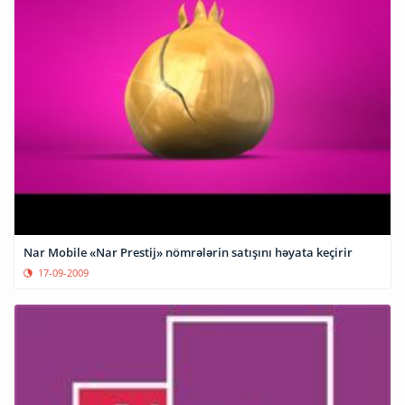
Nar Mobile «Nar Prestij» nömrələrin satışını həyata keçirir
17-09-2009