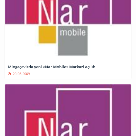
Mingəçevirdə yeni «Nar Mobile» Mərkəzi açılıb
20-05-2009