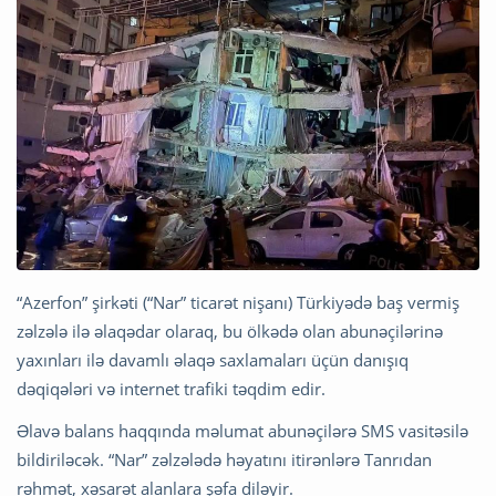
“Azerfon” şirkəti (“Nar” ticarət nişanı) Türkiyədə baş vermiş
zəlzələ ilə əlaqədar olaraq, bu ölkədə olan abunəçilərinə
yaxınları ilə davamlı əlaqə saxlamaları üçün danışıq
dəqiqələri və internet trafiki təqdim edir.
Əlavə balans haqqında məlumat abunəçilərə SMS vasitəsilə
bildiriləcək. “Nar” zəlzələdə həyatını itirənlərə Tanrıdan
rəhmət, xəsarət alanlara şəfa diləyir.