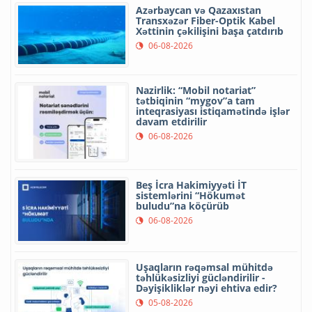
Azərbaycan və Qazaxıstan
Transxəzər Fiber-Optik Kabel
Xəttinin çəkilişini başa çatdırıb
06-08-2026
Nazirlik: “Mobil notariat”
tətbiqinin “mygov”a tam
inteqrasiyası istiqamətində işlər
davam etdirilir
06-08-2026
Beş İcra Hakimiyyəti İT
sistemlərini “Hökumət
buludu”na köçürüb
06-08-2026
Uşaqların rəqəmsal mühitdə
təhlükəsizliyi gücləndirilir -
Dəyişikliklər nəyi ehtiva edir?
05-08-2026