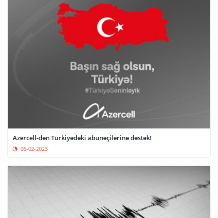
Azercell-dən Türkiyədəki abunəçilərinə dəstək!
06-02-2023