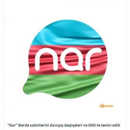
“Nar” Bərdə sakinlərini danışıq dəqiqələri və SMS-lə təmin edib