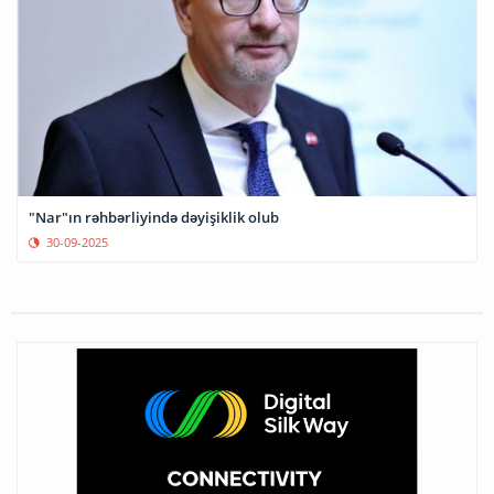
"Nar"ın rəhbərliyində dəyişiklik olub
30-09-2025