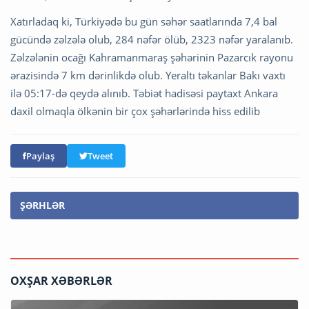
Xatırladaq ki, Türkiyədə bu gün səhər saatlarında 7,4 bal
gücündə zəlzələ olub, 284 nəfər ölüb, 2323 nəfər yaralanıb.
Zəlzələnin ocağı Kahramanmaraş şəhərinin Pazarcık rayonu
ərazisində 7 km dərinlikdə olub. Yeraltı təkanlar Bakı vaxtı
ilə 05:17-də qeydə alınıb. Təbiət hadisəsi paytaxt Ankara
daxil olmaqla ölkənin bir çox şəhərlərində hiss edilib
Paylaş
Tweet
ŞƏRHLƏR
OXŞAR XƏBƏRLƏR