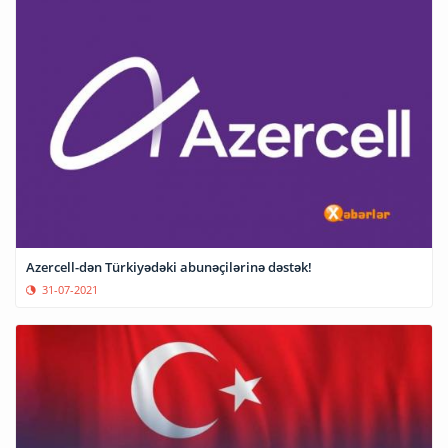
Azercell-dən Türkiyədəki abunəçilərinə dəstək!
31-07-2021