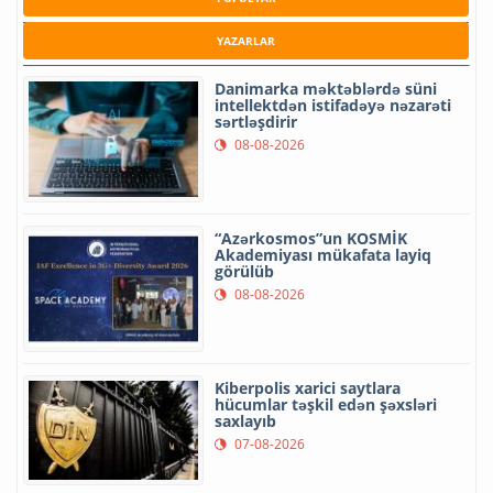
YAZARLAR
Danimarka məktəblərdə süni
intellektdən istifadəyə nəzarəti
sərtləşdirir
08-08-2026
“Azərkosmos”un KOSMİK
Akademiyası mükafata layiq
görülüb
08-08-2026
Kiberpolis xarici saytlara
hücumlar təşkil edən şəxsləri
saxlayıb
07-08-2026