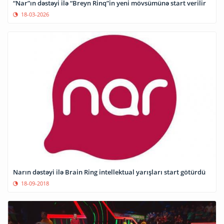
“Nar”ın dəstəyi ilə “Breyn Rinq”in yeni mövsümünə start verilir
18-03-2026
Narın dəstəyi ilə Brain Ring intellektual yarışları start götürdü
18-09-2018