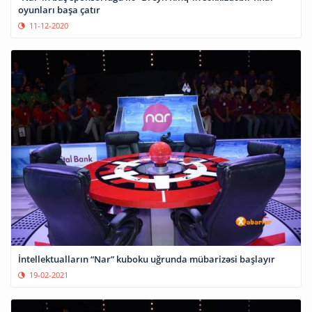
oyunları başa çatır
11-12-2020
İntellektualların “Nar” kuboku uğrunda mübarizəsi başlayır
19-02-2021