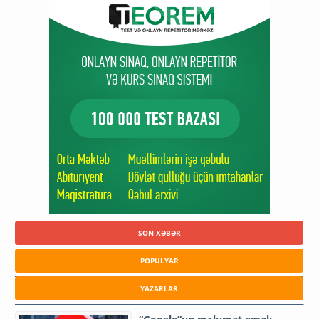
SON XƏBƏR
POPULYAR
YAZARLAR