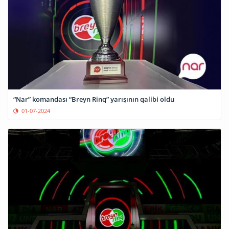
“Nar” komandası “Breyn Rinq” yarışının qalibi oldu
01-07-2024