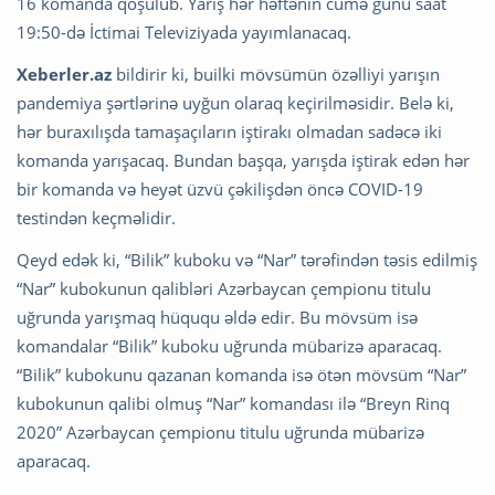
16 komanda qoşulub. Yarış hər həftənin cümə günü saat
19:50-də İctimai Televiziyada yayımlanacaq.
Xeberler.az
bildirir ki, builki mövsümün özəlliyi yarışın
pandemiya şərtlərinə uyğun olaraq keçirilməsidir. Belə ki,
hər buraxılışda tamaşaçıların iştirakı olmadan sadəcə iki
komanda yarışacaq. Bundan başqa, yarışda iştirak edən hər
bir komanda və heyət üzvü çəkilişdən öncə COVID-19
testindən keçməlidir.
Qeyd edək ki, “Bilik” kuboku və “Nar” tərəfindən təsis edilmiş
“Nar” kubokunun qalibləri Azərbaycan çempionu titulu
uğrunda yarışmaq hüququ əldə edir. Bu mövsüm isə
komandalar “Bilik” kuboku uğrunda mübarizə aparacaq.
“Bilik” kubokunu qazanan komanda isə ötən mövsüm “Nar”
kubokunun qalibi olmuş “Nar” komandası ilə “Breyn Rinq
2020” Azərbaycan çempionu titulu uğrunda mübarizə
aparacaq.