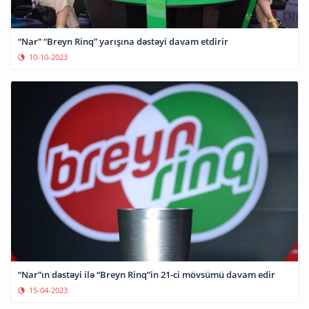
“Nar” “Breyn Rinq” yarışına dəstəyi davam etdirir
10-10-2023
“Nar”ın dəstəyi ilə “Breyn Rinq”in 21-ci mövsümü davam edir
15-04-2023