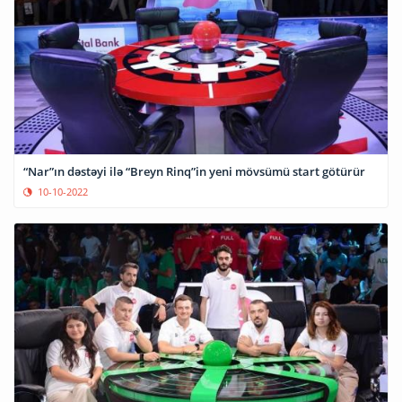
“Nar”ın dəstəyi ilə “Breyn Rinq”in yeni mövsümü start götürür
10-10-2022