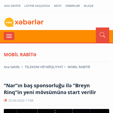
ANA SƏHİFƏ
LAYİHƏ HAQQINDA
ARXİV
XƏBƏRLƏR
ƏLAQƏ
MOBİL RABİTƏ
Ana Səhifə
TELEKOM VƏ NƏQLİYYAT
MOBİL RABİTƏ
“Nar”ın baş sponsorluğu ilə “Breyn
Rinq”in yeni mövsümünə start verilir
25-09-2020
17:08