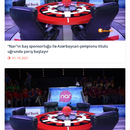
“Nar”ın baş sponsorluğu ilə Azərbaycan çempionu titulu
uğrunda yarış başlayır
01-10-2021