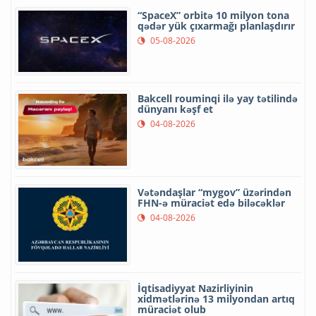
“SpaceX” orbitə 10 milyon tona
qədər yük çıxarmağı planlaşdırır
05-08-2026
Bakcell rouminqi ilə yay tətilində
dünyanı kəşf et
04-08-2026
Vətəndaşlar “mygov” üzərindən
FHN-ə müraciət edə biləcəklər
04-08-2026
İqtisadiyyat Nazirliyinin
xidmətlərinə 13 milyondan artıq
müraciət olub