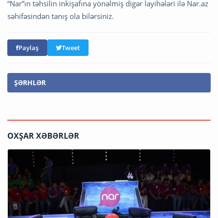
“Nar”ın təhsilin inkişafına yönəlmiş digər layihələri ilə Nar.az
səhifəsindən tanış ola bilərsiniz.
Paylaş
Tweet
ŞƏRHLƏR
OXŞAR XƏBƏRLƏR