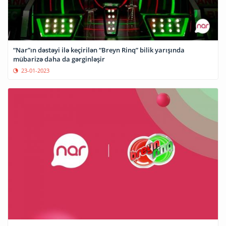
“Nar”ın dəstəyi ilə keçirilən “Breyn Rinq” bilik yarışında
mübarizə daha da gərginləşir
23-01-2023