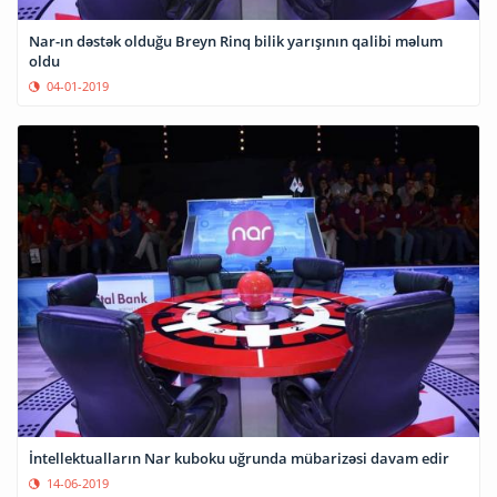
Nar-ın dəstək olduğu Breyn Rinq bilik yarışının qalibi məlum
oldu
04-01-2019
İntellektualların Nar kuboku uğrunda mübarizəsi davam edir
14-06-2019