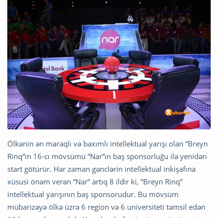
Ölkənin ən maraqlı və baxımlı intellektual yarışı olan “Breyn
Rinq”in 16-cı mövsümü “Nar”ın baş sponsorluğu ilə yenidən
start götürür. Hər zaman gənclərin intellektual inkişafına
xüsusi önəm verən “Nar” artıq 8 ildir ki, “Breyn Rinq”
intellektual yarışının baş sponsorudur. Bu mövsüm
mübarizəyə ölkə üzrə 6 region və 6 universiteti təmsil edən