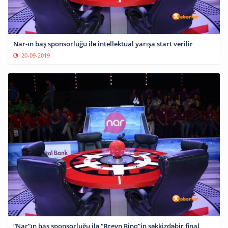
Nar-ın baş sponsorluğu ilə intellektual yarışa start verilir
20-09-2019
“Nar”ın baş sponsorluğu ilə “Breyn Rinq”in səkkizdəbir final