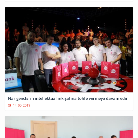
Nar gənclərin intellektual inkişafına töhfə verməyə davam edir
14-05-2019