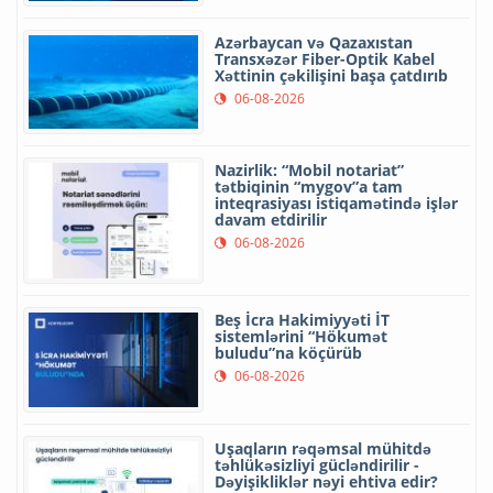
Azərbaycan və Qazaxıstan
Transxəzər Fiber-Optik Kabel
Xəttinin çəkilişini başa çatdırıb
06-08-2026
Nazirlik: “Mobil notariat”
tətbiqinin “mygov”a tam
inteqrasiyası istiqamətində işlər
davam etdirilir
06-08-2026
Beş İcra Hakimiyyəti İT
sistemlərini “Hökumət
buludu”na köçürüb
06-08-2026
Uşaqların rəqəmsal mühitdə
təhlükəsizliyi gücləndirilir -
Dəyişikliklər nəyi ehtiva edir?