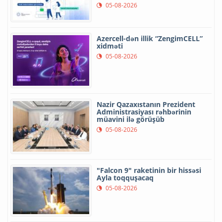
05-08-2026
Azercell-dən illik “ZengimCELL”
xidməti
05-08-2026
Nazir Qazaxıstanın Prezident
Administrasiyası rəhbərinin
müavini ilə görüşüb
05-08-2026
"Falcon 9" raketinin bir hissəsi
Ayla toqquşacaq
05-08-2026