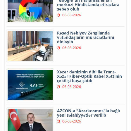
“Google”un məlumat emalı
mərkəzi Hindistanda etirazlara
səbəb olub
06-08-2026
Rəşad Nəbiyev Zəngilanda
vətəndaşların müraciətlərini
dinləyib
06-08-2026
Xəzər dənizinin dibi ilə Trans-
Xəzər Fiber-Optik Kabel Xəttinin
çəkilişi başa çatıb
06-08-2026
AZCON-a "Azərkosmos"la bağlı
yeni səlahiyyətlər verilib
06-08-2026