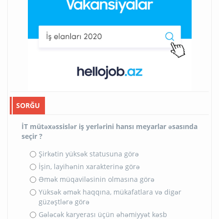
SORĞU
İT mütəxəssislər iş yerlərini hansı meyarlar əsasında
seçir ?
Şirkətin yüksək statusuna görə
İşin, layihənin xarakterinə görə
Əmək müqaviləsinin olmasına görə
Yüksək əmək haqqına, mükafatlara və digər
güzəştlərə görə
Gələcək karyerası üçün əhəmiyyət kəsb