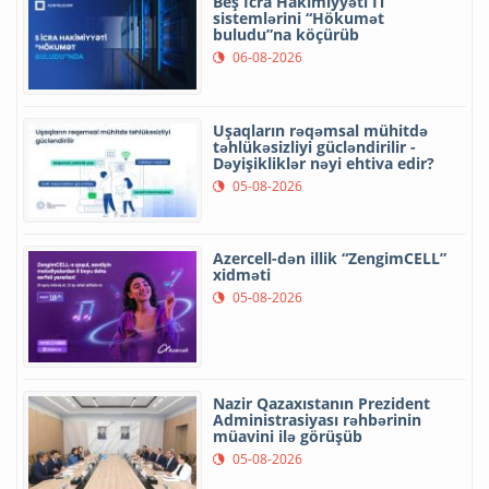
Beş İcra Hakimiyyəti İT
sistemlərini “Hökumət
buludu”na köçürüb
06-08-2026
Uşaqların rəqəmsal mühitdə
təhlükəsizliyi gücləndirilir -
Dəyişikliklər nəyi ehtiva edir?
05-08-2026
Azercell-dən illik “ZengimCELL”
xidməti
05-08-2026
Nazir Qazaxıstanın Prezident
Administrasiyası rəhbərinin
müavini ilə görüşüb
05-08-2026