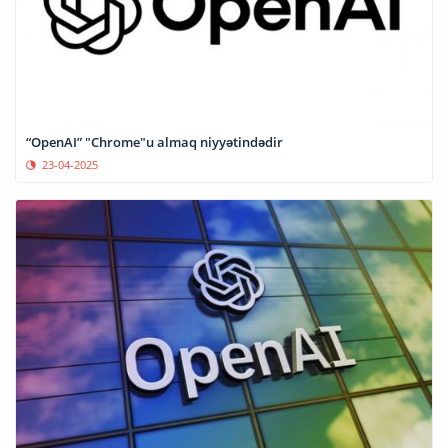
“OpenAI” "Chrome"u almaq niyyətindədir
23-04-2025