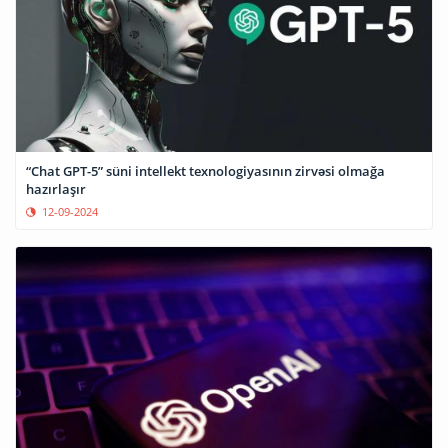
“Chat GPT-5” süni intellekt texnologiyasının zirvəsi olmağa
hazırlaşır
12-09-2024