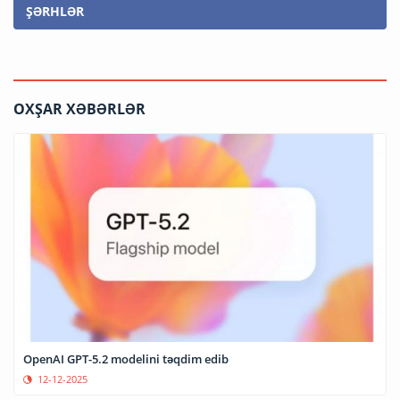
ŞƏRHLƏR
OXŞAR XƏBƏRLƏR
OpenAI GPT-5.2 modelini təqdim edib
12-12-2025