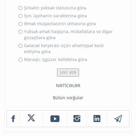
Şirkətin yüksək statusuna görə
İşin, layihənin xarakterinə görə
Əmək müqaviləsinin olmasına görə
Yüksək əmək haqqına, mükafatlara və digər
güzəştlərə görə
Gələcək karyerası üçün əhəmiyyət kəsb
etdiyinə görə
Maraqlı, işgüzar kollektivə görə
NƏTİCƏLƏR
Bütün sorğular