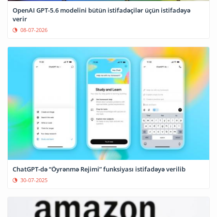
OpenAI GPT-5.6 modelini bütün istifadəçilər üçün istifadəyə
verir
08-07-2026
ChatGPT-də “Öyrənmə Rejimi” funksiyası istifadəyə verilib
30-07-2025