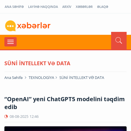
ANA SƏHİFƏ
LAYİHƏ HAQQINDA
ARXİV
XƏBƏRLƏR
ƏLAQƏ
SÜNİ İNTELLEKT VƏ DATA
Ana Səhifə
TEXNOLOGİYA
SÜNİ İNTELLEKT VƏ DATA
“OpenAI” yeni ChatGPT5 modelini təqdim
edib
08-08-2025
12:46