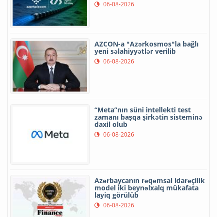
06-08-2026
AZCON-a "Azərkosmos"la bağlı
yeni səlahiyyətlər verilib
06-08-2026
“Meta”nın süni intellekti test
zamanı başqa şirkətin sisteminə
daxil olub
06-08-2026
Azərbaycanın rəqəmsal idarəçilik
model iki beynəlxalq mükafata
layiq görülüb
06-08-2026