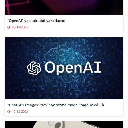
“OpenAI” yeni bir alət yaradacaq
28-10-2025
"ChatGPT Images" təsvir yaratma modeli təqdim edilib
17-12-2025