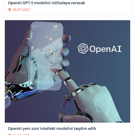
OpenAI GPT-5 modelini istifadəyə verəcək
26-07-2025
OpenAI yeni süni intellekt modelini təqdim edib