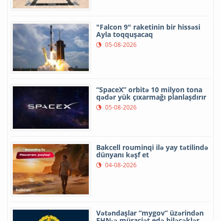
"Falcon 9" raketinin bir hissəsi
Ayla toqquşacaq
05-08-2026
“SpaceX” orbitə 10 milyon tona
qədər yük çıxarmağı planlaşdırır
05-08-2026
Bakcell rouminqi ilə yay tətilində
dünyanı kəşf et
04-08-2026
Vətəndaşlar “mygov” üzərindən
FHN-ə müraciət edə biləcəklər