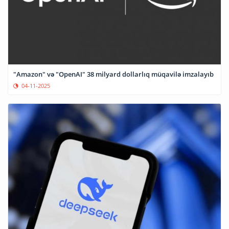
"Amazon" və "OpenAI" 38 milyard dollarlıq müqavilə imzalayıb
04-11-2025