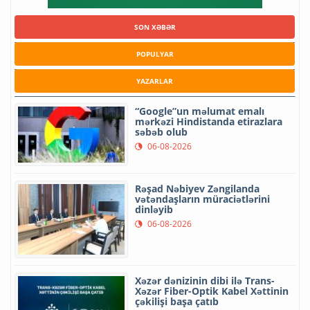
SON XƏBƏR
POPULYAR
YAZARLAR
“Google”un məlumat emalı
mərkəzi Hindistanda etirazlara
səbəb olub
06-08-2026
Rəşad Nəbiyev Zəngilanda
vətəndaşların müraciətlərini
dinləyib
06-08-2026
Xəzər dənizinin dibi ilə Trans-
Xəzər Fiber-Optik Kabel Xəttinin
çəkilişi başa çatıb