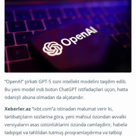
“OpenAI” şirkəti GPT-5 süni intellekt modelini təqdim edib.
Bu yeni model indi bütün ChatGPT istifadəçiləri üçün, hətta
ödənişli abunə olmadan da əlçatandır.
Xeberler.az
“ixbt.com”a istinadən məlumat verir ki,
tərtibatçıların sözlərinə görə, yeni məhsul özündən əvvəlki
versiyaların əsas üstünlüklərini özündə cəmləşdirir, habelə
tədqiqat və təhlildən tutmuş proqramlaşdırma və tətbiqi