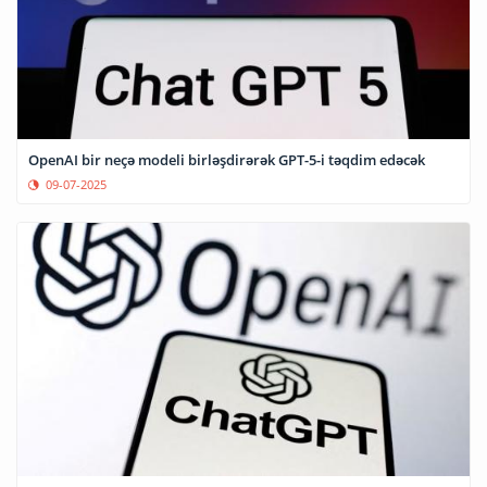
OpenAI bir neçə modeli birləşdirərək GPT-5-i təqdim edəcək
09-07-2025