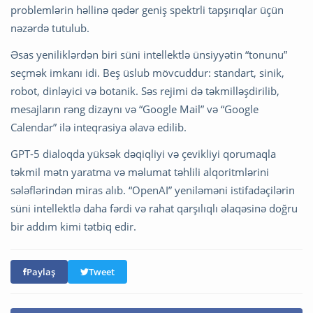
problemlərin həllinə qədər geniş spektrli tapşırıqlar üçün
nəzərdə tutulub.
Əsas yeniliklərdən biri süni intellektlə ünsiyyətin “tonunu”
seçmək imkanı idi. Beş üslub mövcuddur: standart, sinik,
robot, dinləyici və botanik. Səs rejimi də təkmilləşdirilib,
mesajların rəng dizaynı və “Google Mail” və “Google
Calendar” ilə inteqrasiya əlavə edilib.
GPT-5 dialoqda yüksək dəqiqliyi və çevikliyi qorumaqla
təkmil mətn yaratma və məlumat təhlili alqoritmlərini
sələflərindən miras alıb. “OpenAI” yeniləməni istifadəçilərin
süni intellektlə daha fərdi və rahat qarşılıqlı əlaqəsinə doğru
bir addım kimi tətbiq edir.
Paylaş
Tweet