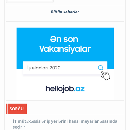
Bütün xəbərlər
SORĞU
İT mütəxəssislər iş yerlərini hansı meyarlar əsasında
seçir ?