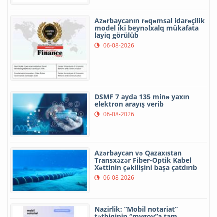
Azərbaycanın rəqəmsal idarəçilik
model iki beynəlxalq mükafata
layiq görülüb
06-08-2026
DSMF 7 ayda 135 minə yaxın
elektron arayış verib
06-08-2026
Azərbaycan və Qazaxıstan
Transxəzər Fiber-Optik Kabel
Xəttinin çəkilişini başa çatdırıb
06-08-2026
Nazirlik: “Mobil notariat”
tətbiqinin “mygov”a tam