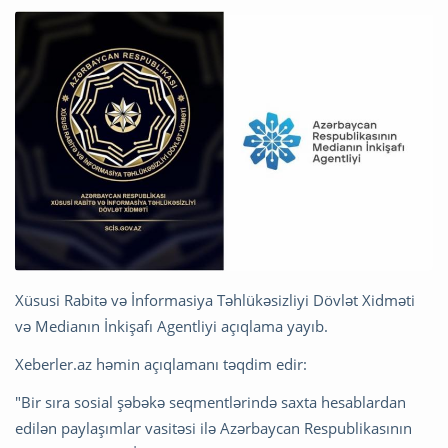
Xüsusi Rabitə və İnformasiya Təhlükəsizliyi Dövlət Xidməti
və Medianın İnkişafı Agentliyi açıqlama yayıb.
Xeberler.az həmin açıqlamanı təqdim edir:
"Bir sıra sosial şəbəkə seqmentlərində saxta hesablardan
edilən paylaşımlar vasitəsi ilə Azərbaycan Respublikasının