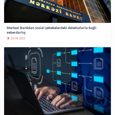
Mərkəzi Bankdan sosial şəbəkələrdəki dələduzlarla bağlı
xəbərdarlıq
26-04-2023