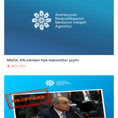
MEDİA: XİN adından feyk məlumatlar yayılır
28-01-2025