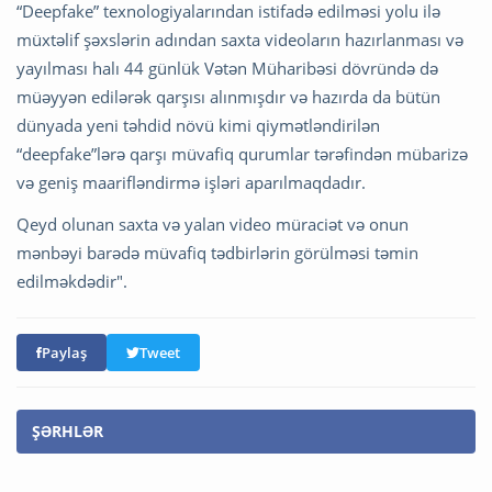
“Deepfake” texnologiyalarından istifadə edilməsi yolu ilə
müxtəlif şəxslərin adından saxta videoların hazırlanması və
yayılması halı 44 günlük Vətən Müharibəsi dövründə də
müəyyən edilərək qarşısı alınmışdır və hazırda da bütün
dünyada yeni təhdid növü kimi qiymətləndirilən
“deepfake”lərə qarşı müvafiq qurumlar tərəfindən mübarizə
və geniş maarifləndirmə işləri aparılmaqdadır.
Qeyd olunan saxta və yalan video müraciət və onun
mənbəyi barədə müvafiq tədbirlərin görülməsi təmin
edilməkdədir".
Paylaş
Tweet
ŞƏRHLƏR