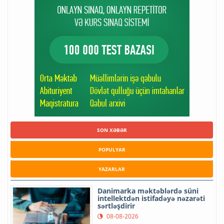
SON XƏBƏR
POPULYAR
YAZARLAR
Danimarka məktəblərdə süni
intellektdən istifadəyə nəzarəti
sərtləşdirir
08-08-2026