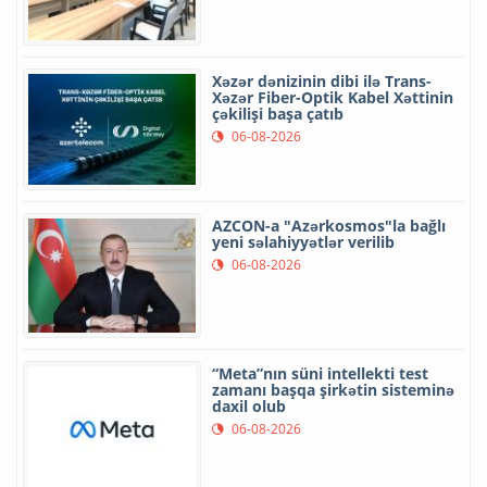
Xəzər dənizinin dibi ilə Trans-
Xəzər Fiber-Optik Kabel Xəttinin
çəkilişi başa çatıb
06-08-2026
AZCON-a "Azərkosmos"la bağlı
yeni səlahiyyətlər verilib
06-08-2026
“Meta”nın süni intellekti test
zamanı başqa şirkətin sisteminə
daxil olub
06-08-2026