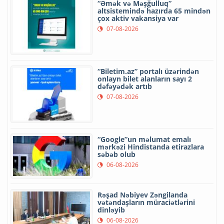
“Əmək və Məşğulluq”
altsistemində hazırda 65 mindən
çox aktiv vakansiya var
07-08-2026
“Biletim.az” portalı üzərindən
onlayn bilet alanların sayı 2
dəfəyədək artıb
07-08-2026
“Google”un məlumat emalı
mərkəzi Hindistanda etirazlara
səbəb olub
06-08-2026
Rəşad Nəbiyev Zəngilanda
vətəndaşların müraciətlərini
dinləyib
06-08-2026