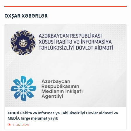
OXŞAR XƏBƏRLƏR
Xüsusi Rabitə və İnformasiya Təhlükəsizliyi Dövlət Xidməti və
MEDİA birgə məlumat yayıb
11-07-2024