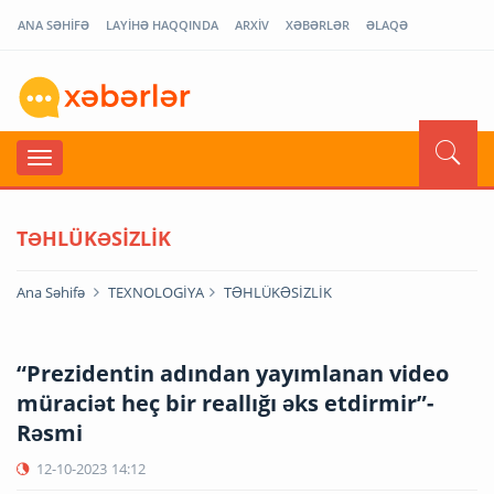
ANA SƏHİFƏ
LAYİHƏ HAQQINDA
ARXİV
XƏBƏRLƏR
ƏLAQƏ
TƏHLÜKƏSİZLİK
Ana Səhifə
TEXNOLOGİYA
TƏHLÜKƏSİZLİK
“Prezidentin adından yayımlanan video
müraciət heç bir reallığı əks etdirmir”-
Rəsmi
12-10-2023
14:12