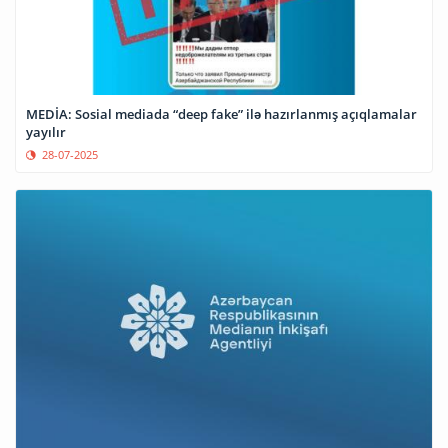
MEDİA: Sosial mediada “deep fake” ilə hazırlanmış açıqlamalar
yayılır
28-07-2025