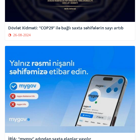
Dövlət Xidməti: “COP29” ilə bağlı saxta səhifələrin sayı artıb
26-08-2024
İRİA: “mygov” adından saxta elanlar yayılır