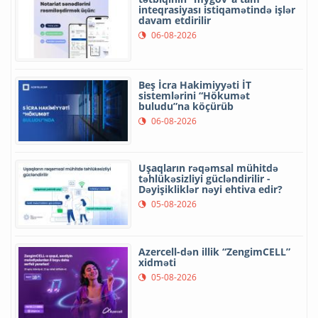
inteqrasiyası istiqamətində işlər
davam etdirilir
06-08-2026
Beş İcra Hakimiyyəti İT
sistemlərini “Hökumət
buludu”na köçürüb
06-08-2026
Uşaqların rəqəmsal mühitdə
təhlükəsizliyi gücləndirilir -
Dəyişikliklər nəyi ehtiva edir?
05-08-2026
Azercell-dən illik “ZengimCELL”
xidməti
05-08-2026