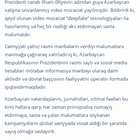
Prezidenti cənab İlham Əliyevin adından guya Azərbaycan
xalqına ünvanlanmış video müraciət yayılmışdır. Bildiririk ki,
qeyd olunan video müraciət “deepfake” texnologiyaları ilə
hazırlanmış və heç bir reallığı əks etdirməyən saxta
məlumatdır.
Cəmiyyəti yalnız rəsmi mənbələrin verdiyi məlumatlara
inanmağa çağıraraq xatırladırıq ki, Azərbaycan
Respublikasının Prezidentinin rəsmi saytı və sosial media
hesabları mötəbər informasiya mənbəyi olaraq daim
aktivdir və dövlət başçısının fəaliyyətini operativ formada
işıqlandırmaqdadır.
Azərbaycan vətəndaşlarını, jurnalistləri, ictimai fəalları bu
kimi hallara qarşı hər zaman prinsipiallıq nümayiş
etdirməyə, saxta və yalan məlumatlara söykənən
kampaniyaların qlobal səviyyədə vüsət aldığı bir şəraitdə
sayıq olmağa səsləyirik.