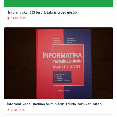
“İnformatika. 555 test” kitabı işıq üzü görüb
11-06-2015
İnformatikada işlədilən terminlərin 3 dildə izahı-Yeni kitab
28-03-2017