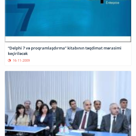
“Delphi 7 və proqramlaşdırma” kitabının təqdimat mərasimi
keçiriləcək
16-11-2009