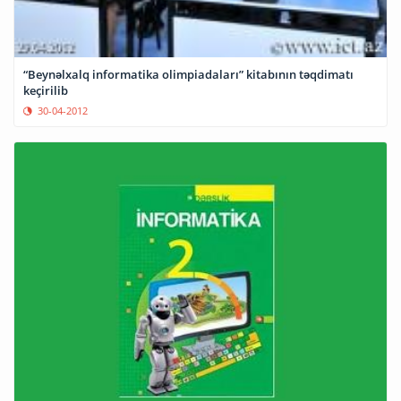
“Beynəlxalq informatika olimpiadaları” kitabının təqdimatı
keçirilib
30-04-2012