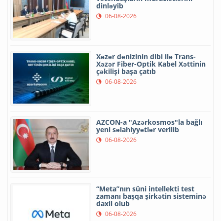
dinləyib
06-08-2026
Xəzər dənizinin dibi ilə Trans-
Xəzər Fiber-Optik Kabel Xəttinin
çəkilişi başa çatıb
06-08-2026
AZCON-a "Azərkosmos"la bağlı
yeni səlahiyyətlər verilib
06-08-2026
“Meta”nın süni intellekti test
zamanı başqa şirkətin sisteminə
daxil olub
06-08-2026