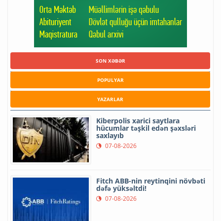
SON XƏBƏR
POPULYAR
YAZARLAR
Kiberpolis xarici saytlara
hücumlar təşkil edən şəxsləri
saxlayıb
07-08-2026
Fitch ABB-nin reytinqini növbəti
dəfə yüksəltdi!
07-08-2026