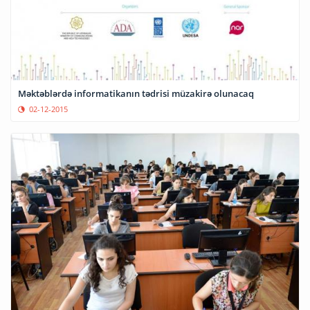
Məktəblərdə informatikanın tədrisi müzakirə olunacaq
02-12-2015