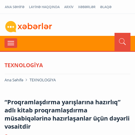
ANA SƏHİFƏ
LAYİHƏ HAQQINDA
ARXİV
XƏBƏRLƏR
ƏLAQƏ
TEXNOLOGİYA
Ana Səhifə
TEXNOLOGİYA
“Proqramlaşdırma yarışlarına hazırlıq”
adlı kitab proqramlaşdırma
müsabiqələrinə hazırlaşanlar üçün dəyərli
vəsaitdir