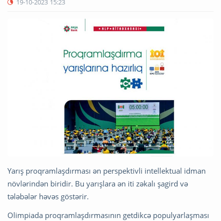
19-10-2023
15:23
Yarış proqramlaşdırması ən perspektivli intellektual idman
növlərindən biridir. Bu yarışlara ən iti zəkalı şagird və
tələbələr həvəs göstərir.
Olimpiada proqramlaşdırmasının getdikcə populyarlaşması