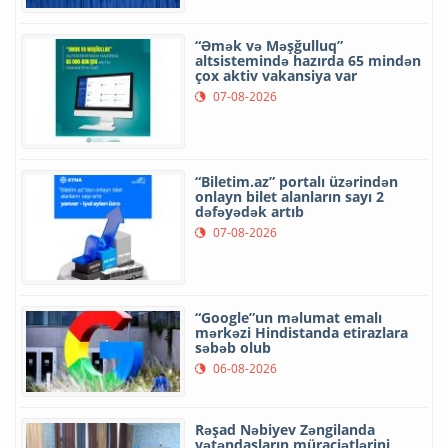
“Əmək və Məşğulluq”
altsistemində hazırda 65 mindən
çox aktiv vakansiya var
07-08-2026
“Biletim.az” portalı üzərindən
onlayn bilet alanların sayı 2
dəfəyədək artıb
07-08-2026
“Google”un məlumat emalı
mərkəzi Hindistanda etirazlara
səbəb olub
06-08-2026
Rəşad Nəbiyev Zəngilanda
vətəndaşların müraciətlərini