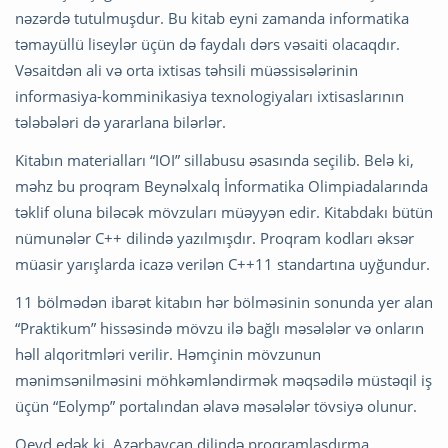
nəzərdə tutulmuşdur. Bu kitab eyni zamanda informatika
təmayüllü liseylər üçün də faydalı dərs vəsaiti olacaqdır.
Vəsaitdən ali və orta ixtisas təhsili müəssisələrinin
informasiya-komminikasiya texnologiyaları ixtisaslarının
tələbələri də yararlana bilərlər.
Kitabın materialları “IOI” sillabusu əsasında seçilib. Belə ki,
məhz bu proqram Beynəlxalq İnformatika Olimpiadalarında
təklif oluna biləcək mövzuları müəyyən edir. Kitabdakı bütün
nümunələr C++ dilində yazılmışdır. Proqram kodları əksər
müasir yarışlarda icazə verilən C++11 standartına uyğundur.
11 bölmədən ibarət kitabın hər bölməsinin sonunda yer alan
“Praktikum” hissəsində mövzu ilə bağlı məsələlər və onların
həll alqoritmləri verilir. Həmçinin mövzunun
mənimsənilməsini möhkəmləndirmək məqsədilə müstəqil iş
üçün “Eolymp” portalından əlavə məsələlər tövsiyə olunur.
Qeyd edək ki, Azərbaycan dilində proqramlaşdırma