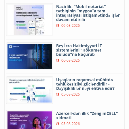
Nazirlik: “Mobil notariat”
tətbiqinin “mygov”a tam
inteqrasiyası istiqamətində işlər
davam etdirilir
06-08-2026
Beş İcra Hakimiyyəti İT
sistemlərini “Hökumət
buludu”na köçürüb
06-08-2026
Uşaqların rəqəmsal mühitdə
təhlükəsizliyi gücləndirilir -
Dəyişikliklər nəyi ehtiva edir?
05-08-2026
Azercell-dən illik “ZengimCELL”
xidməti
05-08-2026