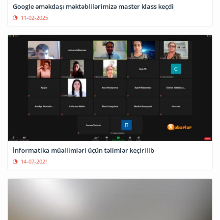
Google əməkdaşı məktəblilərimizə master klass keçdi
11-02-2025
İnformatika müəllimləri üçün təlimlər keçirilib
14-07-2021