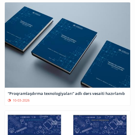
“Proqramlaşdırma texnologiyaları” adlı dərs vəsaiti hazırlanıb
10-03-2026