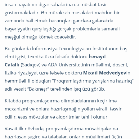
insan həyatının digər sahələrinə də müsbət təsir
göstərməkdədir. Ən mürəkkəb məsələləri məhdud bir
zamanda həll etmək bacarıqları gənclərə gələcəkdə
bəşəriyyətin qarşılaşdığı gerçək problemlərlə səmərəli
məşğul olmağa kömək edəcəkdir.
Bu günlərdə İnformasiya Texnologiyaları İnstitutunun baş
elmi işçisi, texnika üzrə fəlsəfə doktoru
İsmayıl
Calallı
(Sadıqov) və ADA Universitetinin müəllimi, dosent,
fizika-riyaziyyat üzrə fəlsəfə doktoru
Mixail Medvedyev
in
həmmüəllifi olduqları “Proqramlaşdırma yarışlarına hazırlıq”
adlı vəsait “Bakınəşr” tərəfindən işıq üzü görüb.
Kitabda proqramlaşdırma olimpiadalarının keçirilmə
mexanizmi və onlara hazırlaşmağın yolları ətraflı təsvir
edilir, əsas mövzular və alqoritmlər təhlil olunur.
Vəsait ilk növbədə, proqramlaşdırma müsabiqələrinə
hazırlaşan şagird və tələbələr, onların müəllimləri üçün