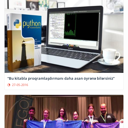
“Bu kitabla proqramlaşdırmanı daha asan öyrənə bilərsiniz”
27-05-2016