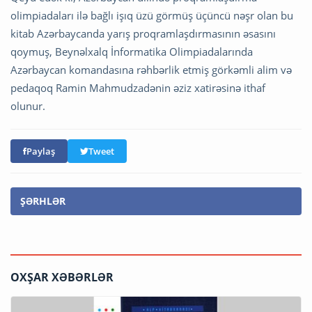
olimpiadaları ilə bağlı işıq üzü görmüş üçüncü nəşr olan bu
kitab Azərbaycanda yarış proqramlaşdırmasının əsasını
qoymuş, Beynəlxalq İnformatika Olimpiadalarında
Azərbaycan komandasına rəhbərlik etmiş görkəmli alim və
pedaqoq Ramin Mahmudzadənin əziz xatirəsinə ithaf
olunur.
Paylaş
Tweet
ŞƏRHLƏR
OXŞAR XƏBƏRLƏR