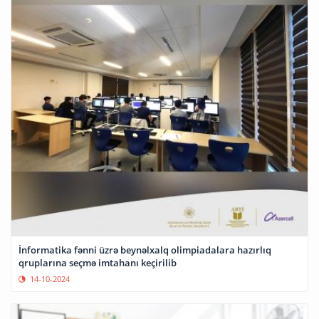
İnformatika fənni üzrə beynəlxalq olimpiadalara hazırlıq
qruplarına seçmə imtahanı keçirilib
14-10-2024