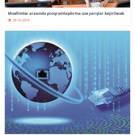
Müəllimlər arasında proqramlaşdırma üzə yarışlar keçiriləcək
28-10-2016