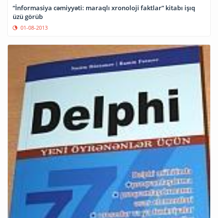
“İnformasiya cəmiyyəti: maraqlı xronoloji faktlar” kitabı işıq
üzü görüb
01-08-2013