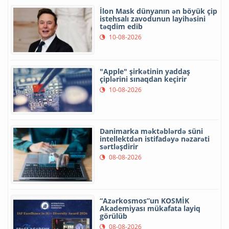
İlon Mask dünyanın ən böyük çip
istehsalı zavodunun layihəsini
təqdim edib
10-08-2026
"Apple" şirkətinin yaddaş
çiplərini sınaqdan keçirir
10-08-2026
Danimarka məktəblərdə süni
intellektdən istifadəyə nəzarəti
sərtləşdirir
08-08-2026
“Azərkosmos”un KOSMİK
Akademiyası mükafata layiq
görülüb
08-08-2026