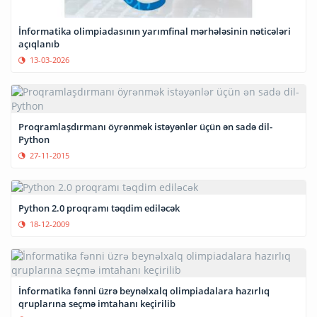
İnformatika olimpiadasının yarımfinal mərhələsinin nəticələri
açıqlanıb
13-03-2026
Proqramlaşdırmanı öyrənmək istəyənlər üçün ən sadə dil-
Python
27-11-2015
Python 2.0 proqramı təqdim ediləcək
18-12-2009
İnformatika fənni üzrə beynəlxalq olimpiadalara hazırlıq
qruplarına seçmə imtahanı keçirilib