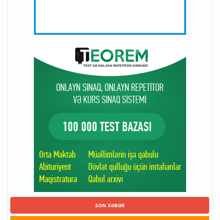
SON XƏBƏR