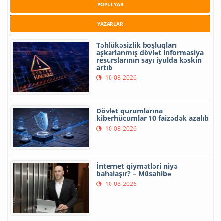
POPULYAR
YAZARLAR
Təhlükəsizlik boşluqları
aşkarlanmış dövlət informasiya
resurslarının sayı iyulda kəskin
artıb
10-08-2026
Dövlət qurumlarına
kiberhücumlar 10 faizədək azalıb
10-08-2026
İnternet qiymətləri niyə
bahalaşır? – Müsahibə
10-08-2026