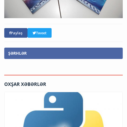
Paylaş
Tweet
ŞƏRHLƏR
OXŞAR XƏBƏRLƏR