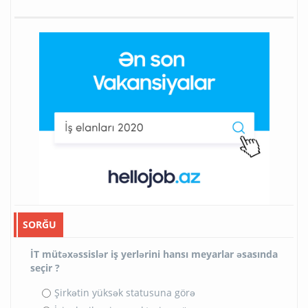
SORĞU
İT mütəxəssislər iş yerlərini hansı meyarlar əsasında
seçir ?
Şirkətin yüksək statusuna görə