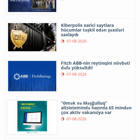
Kiberpolis xarici saytlara
hücumlar təşkil edən şəxsləri
saxlayıb
07-08-2026
Fitch ABB-nin reytinqini növbəti
dəfə yüksəltdi!
07-08-2026
“Əmək və Məşğulluq”
altsistemində hazırda 65 mindən
çox aktiv vakansiya var
07-08-2026