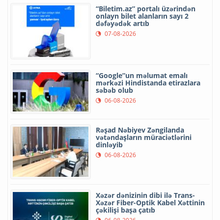
“Biletim.az” portalı üzərindən
onlayn bilet alanların sayı 2
dəfəyədək artıb
07-08-2026
“Google”un məlumat emalı
mərkəzi Hindistanda etirazlara
səbəb olub
06-08-2026
Rəşad Nəbiyev Zəngilanda
vətəndaşların müraciətlərini
dinləyib
06-08-2026
Xəzər dənizinin dibi ilə Trans-
Xəzər Fiber-Optik Kabel Xəttinin
çəkilişi başa çatıb