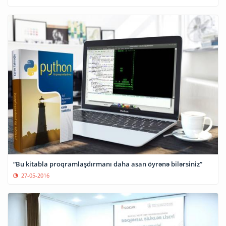
“Bu kitabla proqramlaşdırmanı daha asan öyrənə bilərsiniz”
27-05-2016