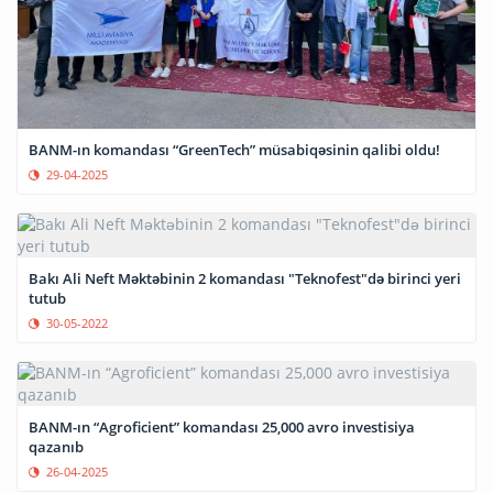
BANM-ın komandası “GreenTech” müsabiqəsinin qalibi oldu!
29-04-2025
Bakı Ali Neft Məktəbinin 2 komandası "Teknofest"də birinci yeri
tutub
30-05-2022
BANM-ın “Agroficient” komandası 25,000 avro investisiya
qazanıb
26-04-2025