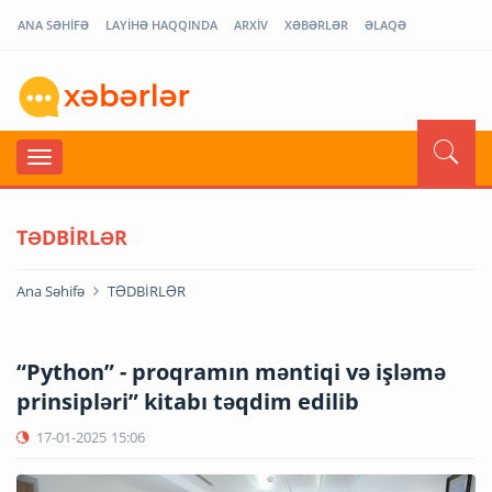
ANA SƏHİFƏ
LAYİHƏ HAQQINDA
ARXİV
XƏBƏRLƏR
ƏLAQƏ
TƏDBİRLƏR
Ana Səhifə
TƏDBİRLƏR
“Python” - proqramın məntiqi və işləmə
prinsipləri” kitabı təqdim edilib
17-01-2025
15:06