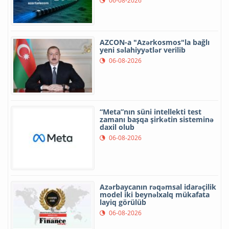
06-08-2026
AZCON-a "Azərkosmos"la bağlı
yeni səlahiyyətlər verilib
06-08-2026
“Meta”nın süni intellekti test
zamanı başqa şirkətin sisteminə
daxil olub
06-08-2026
Azərbaycanın rəqəmsal idarəçilik
model iki beynəlxalq mükafata
layiq görülüb
06-08-2026