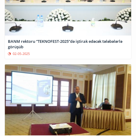
BANM rektoru “TEKNOFEST-2025”də iştirak edəcək tələbələrlə
görüşüb
02-05-2025