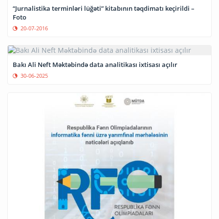
“Jurnalistika terminləri lüğəti” kitabının təqdimatı keçirildi –
Foto
20-07-2016
Bakı Ali Neft Məktəbində data analitikası ixtisası açılır
30-06-2025