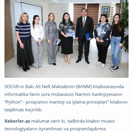
SOCAR-ın Bakı Ali Neft Məktəbinin (BANM) kitabxanasında
informatika fənni üzrə mütəxəssis Nərmin Xankişiyevanın
“Python” - proqramın məntiqi və işləmə prinsipləri” kitabının
təqdimatı keçirilib.
Xeberler.az
məlumat verir ki, tədbirdə kitabın müasir
texnologiyaların öyrənilməsi və proqramlaşdırma