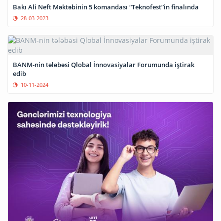
Bakı Ali Neft Məktəbinin 5 komandası “Teknofest”in finalında
28-03-2023
BANM-nin tələbəsi Qlobal İnnovasiyalar Forumunda iştirak
edib
10-11-2024