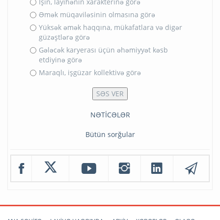
İşin, layihənin xarakterinə görə
Əmək müqaviləsinin olmasına görə
Yüksək əmək haqqına, mükafatlara və digər
güzəştlərə görə
Gələcək karyerası üçün əhəmiyyət kəsb
etdiyinə görə
Maraqlı, işgüzar kollektivə görə
NƏTİCƏLƏR
Bütün sorğular