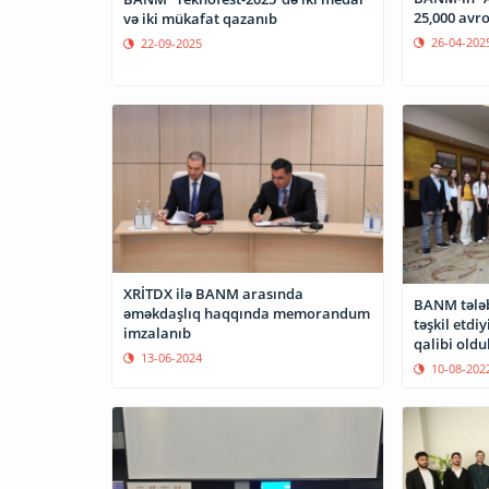
25,000 avro
və iki mükafat qazanıb
26-04-202
22-09-2025
XRİTDX ilə BANM arasında
BANM tələb
əməkdaşlıq haqqında memorandum
təşkil etdi
imzalanıb
qalibi oldu
13-06-2024
10-08-202