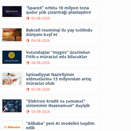
“SpaceX” orbitə 10 milyon tona
qədər yük çıxarmağı planlaşdırır
05-08-2026
Bakcell rouminqi ilə yay tətilində
dünyanı kəşf et
04-08-2026
Vətəndaşlar “mygov” üzərindən
FHN-ə müraciət edə biləcəklər
04-08-2026
İqtisadiyyat Nazirliyinin
xidmətlərinə 13 milyondan artıq
müraciət olub
03-08-2026
"Elektron kredit və zəmanət"
sisteminin Əsasnaməsi" dəyişib
03-08-2026
“Alibaba” yeni AI modelini təqdim
edib