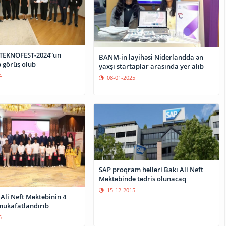
TEKNOFEST-2024”ün
BANM-in layihəsi Niderlandda ən
lə görüş olub
yaxşı startaplar arasında yer alıb
4
08-01-2025
SAP proqram həlləri Bakı Ali Neft
Məktəbində tədris olunacaq
15-12-2015
Ali Neft Məktəbinin 4
 mükafatlandırıb
5