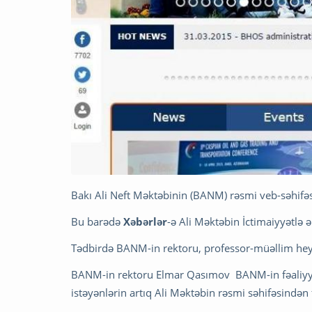
Bakı Ali Neft Məktəbinin (BANM) rəsmi veb-səhifəs
Bu barədə
Xəbərlər
-ə Ali Məktəbin İctimaiyyətlə 
Tədbirdə BANM-in rektoru, professor-müəllim heyəti
BANM-in rektoru Elmar Qasımov BANM-in fəaliyyət
istəyənlərin artıq Ali Məktəbin rəsmi səhifəsindən 