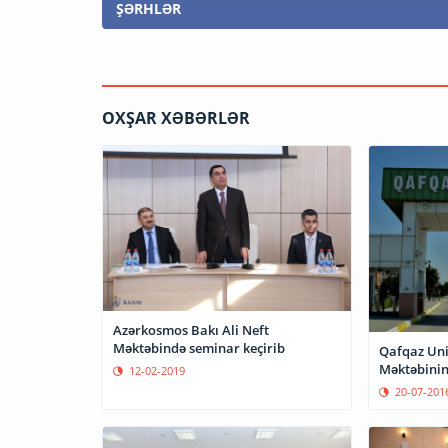
ŞƏRHLƏR
OXŞAR XƏBƏRLƏR
Azərkosmos Bakı Ali Neft
Məktəbində seminar keçirib
Qafqaz Univ
Məktəbinin 
12-02-2019
20-07-201