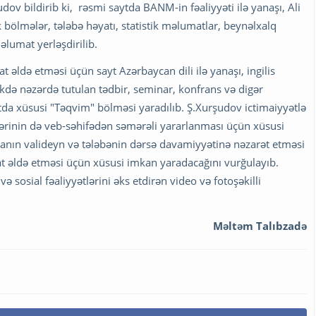
dov bildirib ki, rəsmi saytda BANM-in fəaliyyəti ilə yanaşı, Ali
 bölmələr, tələbə həyatı, statistik məlumatlar, beynəlxalq
əlumat yerləşdirilib.
ldə etməsi üçün sayt Azərbaycan dili ilə yanaşı, ingilis
əkdə nəzərdə tutulan tədbir, seminar, konfrans və digər
da xüsusi "Təqvim" bölməsi yaradılıb. Ş.Xurşudov ictimaiyyətlə
lərinin də veb-səhifədən səmərəli yararlanması üçün xüsusi
iyanın valideyn və tələbənin dərsə davamiyyətinə nəzarət etməsi
t əldə etməsi üçün xüsusi imkan yaradacağını vurğulayıb.
sosial fəaliyyətlərini əks etdirən video və fotoşəkilli
Məltəm Talıbzadə