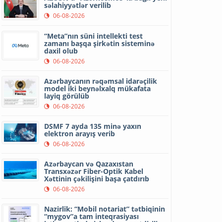
səlahiyyətlər verilib
06-08-2026
“Meta”nın süni intellekti test
zamanı başqa şirkətin sisteminə
daxil olub
06-08-2026
Azərbaycanın rəqəmsal idarəçilik
model iki beynəlxalq mükafata
layiq görülüb
06-08-2026
DSMF 7 ayda 135 minə yaxın
elektron arayış verib
06-08-2026
Azərbaycan və Qazaxıstan
Transxəzər Fiber-Optik Kabel
Xəttinin çəkilişini başa çatdırıb
06-08-2026
Nazirlik: “Mobil notariat” tətbiqinin
“mygov”a tam inteqrasiyası