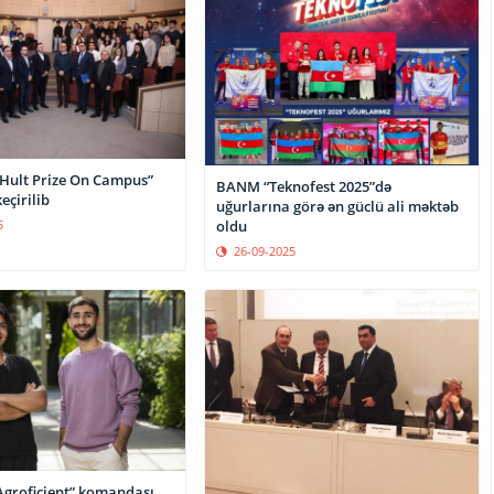
ult Prize On Campus”
BANM “Teknofest 2025”də
eçirilib
uğurlarına görə ən güclü ali məktəb
5
oldu
26-09-2025
groficient” komandası