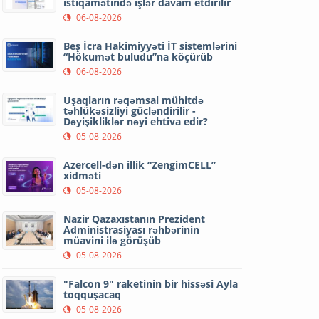
istiqamətində işlər davam etdirilir
06-08-2026
Beş İcra Hakimiyyəti İT sistemlərini
“Hökumət buludu”na köçürüb
06-08-2026
Uşaqların rəqəmsal mühitdə
təhlükəsizliyi gücləndirilir -
Dəyişikliklər nəyi ehtiva edir?
05-08-2026
Azercell-dən illik “ZengimCELL”
xidməti
05-08-2026
Nazir Qazaxıstanın Prezident
Administrasiyası rəhbərinin
müavini ilə görüşüb
05-08-2026
"Falcon 9" raketinin bir hissəsi Ayla
toqquşacaq
05-08-2026