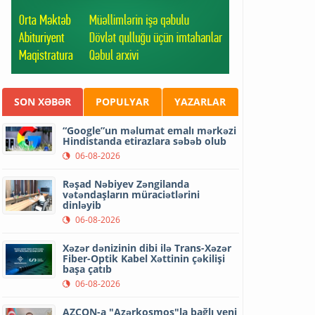
SON XƏBƏR
POPULYAR
YAZARLAR
“Google”un məlumat emalı mərkəzi
Hindistanda etirazlara səbəb olub
06-08-2026
Rəşad Nəbiyev Zəngilanda
vətəndaşların müraciətlərini
dinləyib
06-08-2026
Xəzər dənizinin dibi ilə Trans-Xəzər
Fiber-Optik Kabel Xəttinin çəkilişi
başa çatıb
06-08-2026
AZCON-a "Azərkosmos"la bağlı yeni