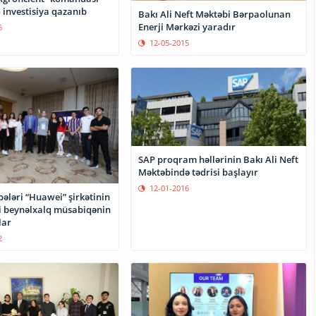
 investisiya qazanıb
Bakı Ali Neft Məktəbi Bərpaolunan
Enerji Mərkəzi yaradır
5
12-05-2015
SAP proqram həllərinin Bakı Ali Neft
Məktəbində tədrisi başlayır
12-01-2016
ələri “Huawei” şirkətinin
yi beynəlxalq müsabiqənin
lar
2