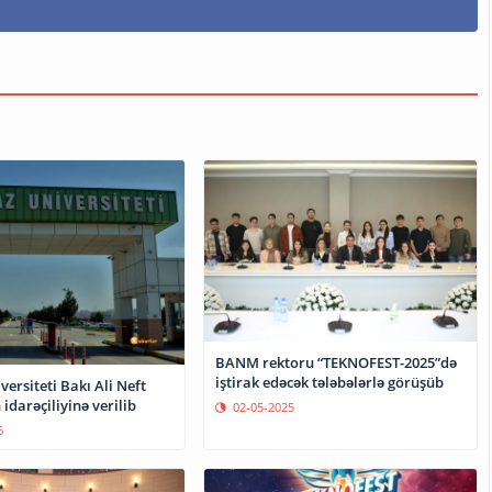
BANM rektoru “TEKNOFEST-2025”də
iştirak edəcək tələbələrlə görüşüb
ersiteti Bakı Ali Neft
idarəçiliyinə verilib
02-05-2025
6