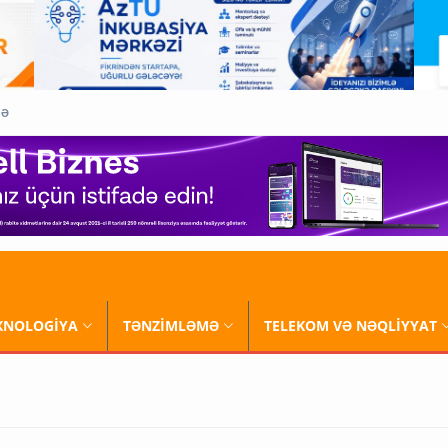
QƏ
XNOLOGİYA
TƏNZİMLƏMƏ
TELEKOM VƏ NƏQLİYYAT