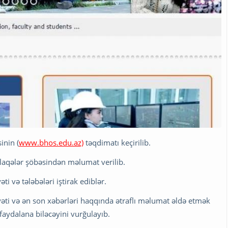
inin (
www.bhos.edu.az)
təqdimatı keçirilib.
əlaqələr şöbəsindən məlumat verilib.
 və tələbələri iştirak ediblər.
i və ən son xəbərləri haqqında ətraflı məlumat əldə etmək
faydalana biləcəyini vurğulayıb.