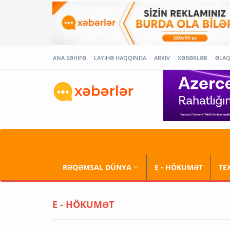
ANA SƏHİFƏ
LAYİHƏ HAQQINDA
ARXİV
XƏBƏRLƏR
ƏLA
RƏQƏMSAL DÜNYA
E - HÖKUMƏT
TE
E - HÖKUMƏT