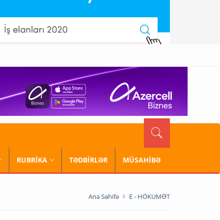
RUBRİKA
TƏDBİRLƏR
MÜSAHİBƏ
Ana Səhifə
E - HÖKUMƏT