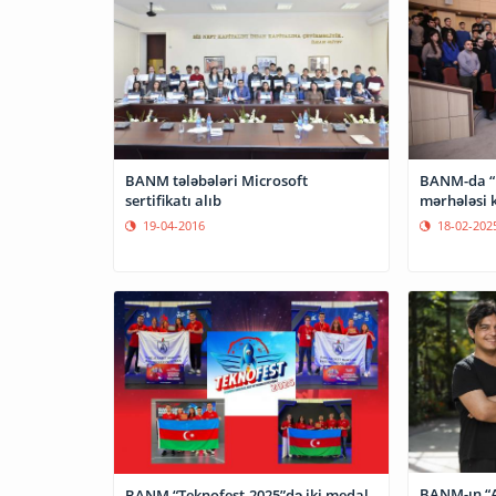
BANM-da “H
BANM tələbələri Microsoft
mərhələsi k
sertifikatı alıb
18-02-202
19-04-2016
BANM-ın “A
BANM “Teknofest-2025”də iki medal