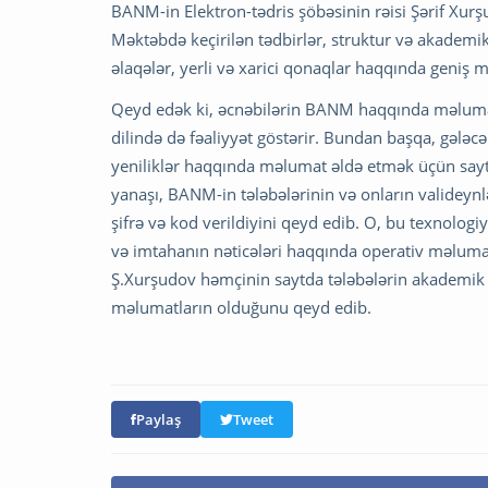
BANM-in Elektron-tədris şöbəsinin rəisi Şərif Xurşu
Məktəbdə keçirilən tədbirlər, struktur və akademik
əlaqələr, yerli və xarici qonaqlar haqqında geniş m
Qeyd edək ki, əcnəbilərin BANM haqqında məlumat ə
dilində də fəaliyyət göstərir. Bundan başqa, gələc
yeniliklər haqqında məlumat əldə etmək üçün sayt
yanaşı, BANM-in tələbələrinin və onların valideyn
şifrə və kod verildiyini qeyd edib. O, bu texnolog
və imtahanın nəticələri haqqında operativ məluma
Ş.Xurşudov həmçinin saytda tələbələrin akademik və 
məlumatların olduğunu qeyd edib.
Paylaş
Tweet