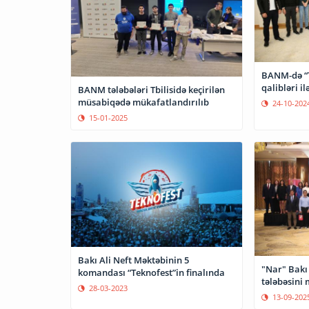
BANM-də “
qalibləri i
BANM tələbələri Tbilisidə keçirilən
müsabiqədə mükafatlandırılıb
24-10-202
15-01-2025
Bakı Ali Neft Məktəbinin 5
"Nar" Bakı 
komandası “Teknofest”in finalında
tələbəsini
28-03-2023
13-09-202