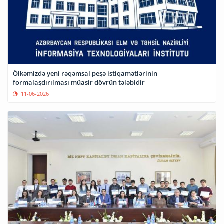
Ölkəmizdə yeni rəqəmsal peşə istiqamətlərinin
formalaşdırılması müasir dövrün tələbidir
11-06-2026