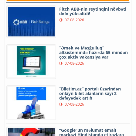
Fitch ABB-nin reytinqini növbəti
dəfə yüksəltdi!
07-08-2026
“Əmək və Məşğulluq”
altsistemində hazırda 65 mindən
çox aktiv vakansiya var
07-08-2026
“Biletim.az” portalı üzərindən
onlayn bilet alanların sayı 2
dəfəyədək artıb
07-08-2026
“Google”un məlumat emalı
mərkəzi Hindistanda etirazlara