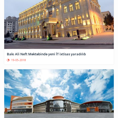
Bakı Ali Neft Məktəbində yeni İT ixtisas yaradılıb
19-05-2018