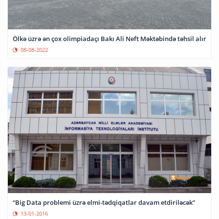
Ölkə üzrə ən çox olimpiadaçı Bakı Ali Neft Məktəbində təhsil alır
08-08-2022
“Big Data problemi üzrə elmi-tədqiqatlar davam etdiriləcək”
13-01-2016