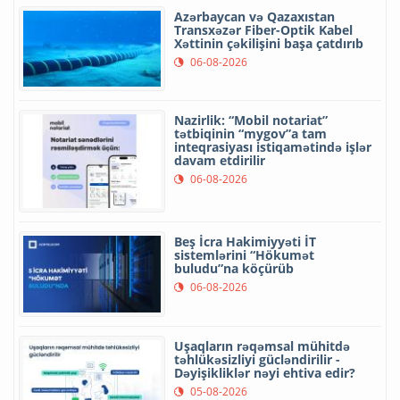
Azərbaycan və Qazaxıstan
Transxəzər Fiber-Optik Kabel
Xəttinin çəkilişini başa çatdırıb
06-08-2026
Nazirlik: “Mobil notariat”
tətbiqinin “mygov”a tam
inteqrasiyası istiqamətində işlər
davam etdirilir
06-08-2026
Beş İcra Hakimiyyəti İT
sistemlərini “Hökumət
buludu”na köçürüb
06-08-2026
Uşaqların rəqəmsal mühitdə
təhlükəsizliyi gücləndirilir -
Dəyişikliklər nəyi ehtiva edir?
05-08-2026