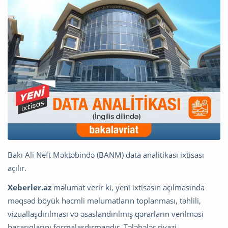
Bakı Ali Neft Məktəbində (BANM) data analitikası ixtisası
açılır.
Xeberler.az
məlumat verir ki, yeni ixtisasın açılmasında
məqsəd böyük həcmli məlumatların toplanması, təhlili,
vizuallaşdırılması və əsaslandırılmış qərarların verilməsi
bacarıqlarını formalaşdırmaqdır. Tələbələr riyazi