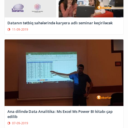
Datanın tətbiq sahələrində karyera adlı seminar keçiriləcək
11-09-2019
Ana dilində Data Analitika: Ms Excel Ms Power BI kitabı çap
edilib
07-09-2019