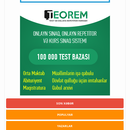
SON XƏBƏR
POPULYAR
YAZARLAR