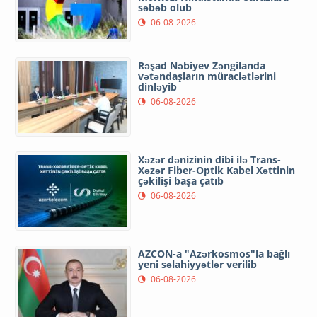
səbəb olub
06-08-2026
Rəşad Nəbiyev Zəngilanda
vətəndaşların müraciətlərini
dinləyib
06-08-2026
Xəzər dənizinin dibi ilə Trans-
Xəzər Fiber-Optik Kabel Xəttinin
çəkilişi başa çatıb
06-08-2026
AZCON-a "Azərkosmos"la bağlı
yeni səlahiyyətlər verilib
06-08-2026