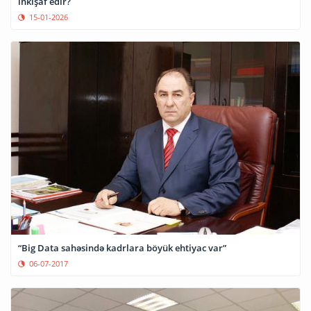
inkişaf edir?
15-01-2026
“Big Data sahəsində kadrlara böyük ehtiyac var”
06-07-2017