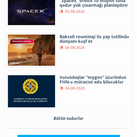
“SpaceX” orbitə 10 milyon tona
qədər yük çıxarmağı planlaşdırır
05-08-2026
Bakcell rouminqi ilə yay tətilində
dünyanı kəşf et
04-08-2026
Vətəndaşlar “mygov” üzərindən
FHN-ə müraciət edə biləcəklər
04-08-2026
Bütün xəbərlər