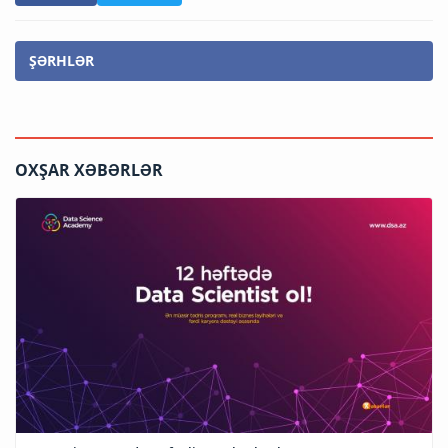
ŞƏRHLƏR
OXŞAR XƏBƏRLƏR