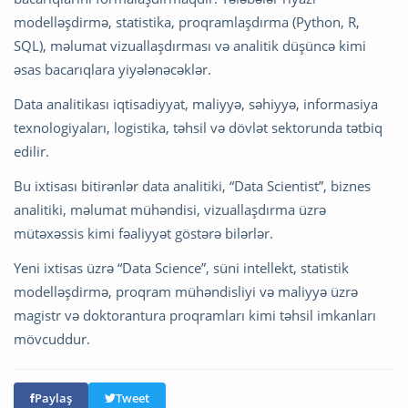
modelləşdirmə, statistika, proqramlaşdırma (Python, R,
SQL), məlumat vizuallaşdırması və analitik düşüncə kimi
əsas bacarıqlara yiyələnəcəklər.
Data analitikası iqtisadiyyat, maliyyə, səhiyyə, informasiya
texnologiyaları, logistika, təhsil və dövlət sektorunda tətbiq
edilir.
Bu ixtisası bitirənlər data analitiki, “Data Scientist”, biznes
analitiki, məlumat mühəndisi, vizuallaşdırma üzrə
mütəxəssis kimi fəaliyyət göstərə bilərlər.
Yeni ixtisas üzrə “Data Science”, süni intellekt, statistik
modelləşdirmə, proqram mühəndisliyi və maliyyə üzrə
magistr və doktorantura proqramları kimi təhsil imkanları
mövcuddur.
Paylaş
Tweet