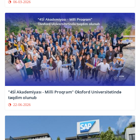
06-03-2026
"4Sİ Akademiyası - Milli Proqram" Oksford Universitetində
təqdim olunub
22-06-2026