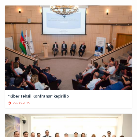
“Kiber Təhsil Konfransı” keçirilib
27-08-2025