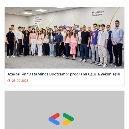
Azercell-in “DataMinds Bootcamp” proqramı uğurla yekunlaşıb
23-09-2025