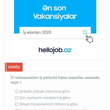
SORĞU
İT mütəxəssislər iş yerlərini hansı meyarlar əsasında
seçir ?
Şirkətin yüksək statusuna görə
İşin, layihənin xarakterinə görə
Əmək müqaviləsinin olmasına görə