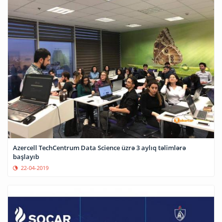
Azercell TechCentrum Data Science üzrə 3 aylıq təlimlərə
başlayıb
22-04-2019