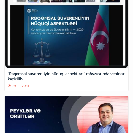
“Rəqəmsal suverenliyin hüquqi aspektləri” mövzusunda vebinar
keçirilib
26-11-2025