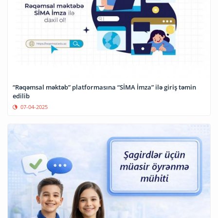
“Rəqəmsal məktəb” platformasına “SİMA İmza” ilə giriş təmin
edilib
07-04-2025