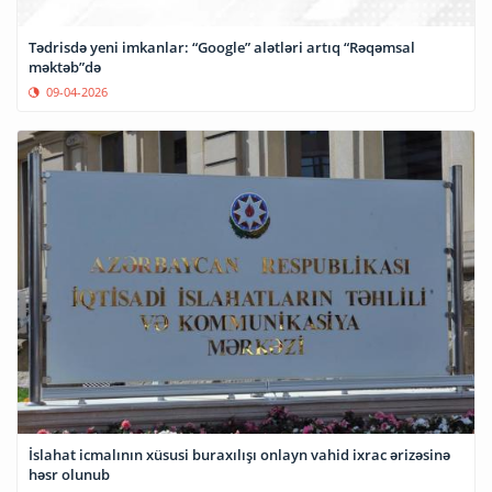
Tədrisdə yeni imkanlar: “Google” alətləri artıq “Rəqəmsal
məktəb”də
09-04-2026
İslahat icmalının xüsusi buraxılışı onlayn vahid ixrac ərizəsinə
həsr olunub