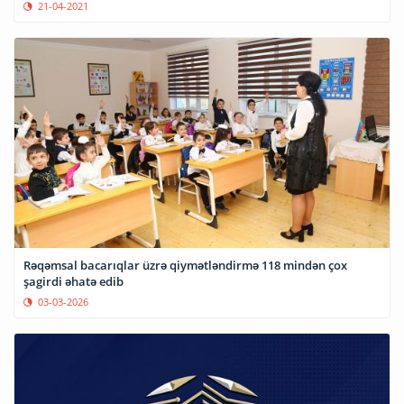
21-04-2021
Rəqəmsal bacarıqlar üzrə qiymətləndirmə 118 mindən çox
şagirdi əhatə edib
03-03-2026