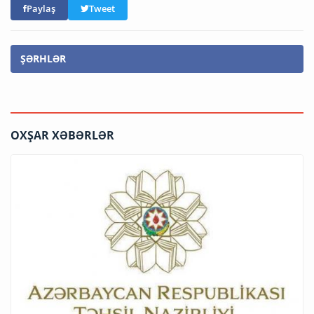
Paylaş
Tweet
ŞƏRHLƏR
OXŞAR XƏBƏRLƏR