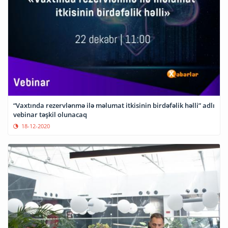
“Vaxtında rezervlənmə ilə məlumat itkisinin birdəfəlik həlli” adlı
vebinar təşkil olunacaq
18-12-2020