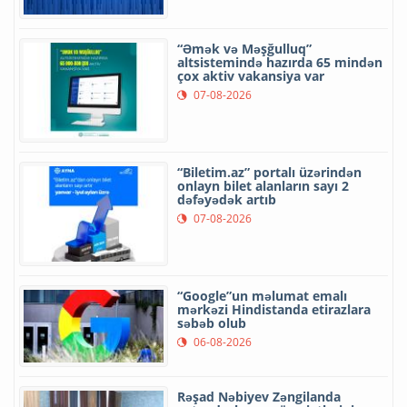
“Əmək və Məşğulluq”
altsistemində hazırda 65 mindən
çox aktiv vakansiya var
07-08-2026
“Biletim.az” portalı üzərindən
onlayn bilet alanların sayı 2
dəfəyədək artıb
07-08-2026
“Google”un məlumat emalı
mərkəzi Hindistanda etirazlara
səbəb olub
06-08-2026
Rəşad Nəbiyev Zəngilanda