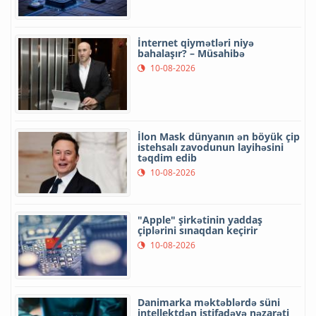
İnternet qiymətləri niyə
bahalaşır? – Müsahibə
10-08-2026
İlon Mask dünyanın ən böyük çip
istehsalı zavodunun layihəsini
təqdim edib
10-08-2026
"Apple" şirkətinin yaddaş
çiplərini sınaqdan keçirir
10-08-2026
Danimarka məktəblərdə süni
intellektdən istifadəyə nəzarəti