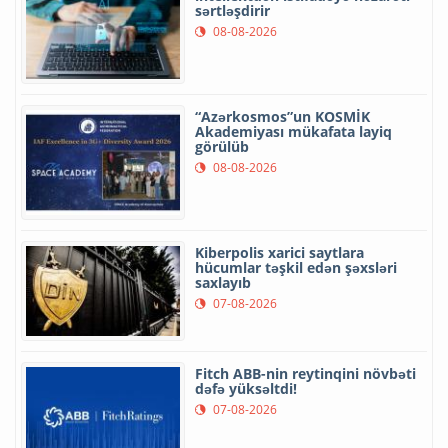
sərtləşdirir
08-08-2026
“Azərkosmos”un KOSMİK
Akademiyası mükafata layiq
görülüb
08-08-2026
Kiberpolis xarici saytlara
hücumlar təşkil edən şəxsləri
saxlayıb
07-08-2026
Fitch ABB-nin reytinqini növbəti
dəfə yüksəltdi!
07-08-2026