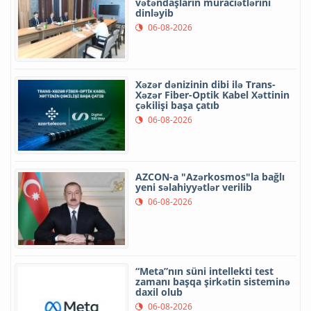
vətəndaşların müraciətlərini
dinləyib
06-08-2026
Xəzər dənizinin dibi ilə Trans-
Xəzər Fiber-Optik Kabel Xəttinin
çəkilişi başa çatıb
06-08-2026
AZCON-a "Azərkosmos"la bağlı
yeni səlahiyyətlər verilib
06-08-2026
“Meta”nın süni intellekti test
zamanı başqa şirkətin sisteminə
daxil olub
06-08-2026