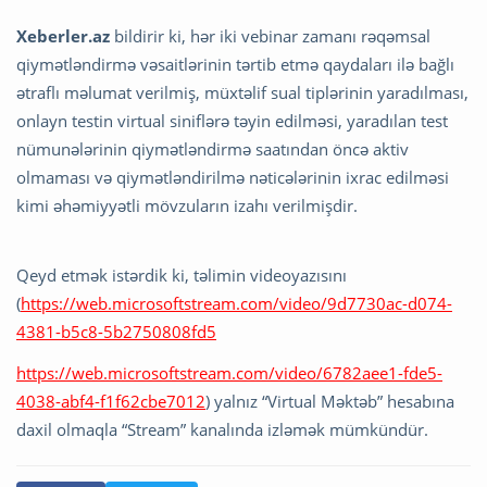
Xeberler.az
bildirir ki, hər iki vebinar zamanı rəqəmsal
qiymətləndirmə vəsaitlərinin tərtib etmə qaydaları ilə bağlı
ətraflı məlumat verilmiş, müxtəlif sual tiplərinin yaradılması,
onlayn testin virtual siniflərə təyin edilməsi, yaradılan test
nümunələrinin qiymətləndirmə saatından öncə aktiv
olmaması və qiymətləndirilmə nəticələrinin ixrac edilməsi
kimi əhəmiyyətli mövzuların izahı verilmişdir.
Qeyd etmək istərdik ki, təlimin videoyazısını
(
https://web.microsoftstream.com/video/9d7730ac-d074-
4381-b5c8-5b2750808fd5
https://web.microsoftstream.com/video/6782aee1-fde5-
4038-abf4-f1f62cbe7012
) yalnız “Virtual Məktəb” hesabına
daxil olmaqla “Stream” kanalında izləmək mümkündür.