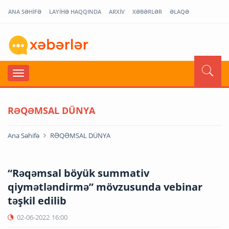
ANA SƏHİFƏ
LAYİHƏ HAQQINDA
ARXİV
XƏBƏRLƏR
ƏLAQƏ
RƏQƏMSAL DÜNYA
Ana Səhifə
RƏQƏMSAL DÜNYA
“Rəqəmsal böyük summativ
qiymətləndirmə” mövzusunda vebinar
təşkil edilib
02-06-2022
16:00