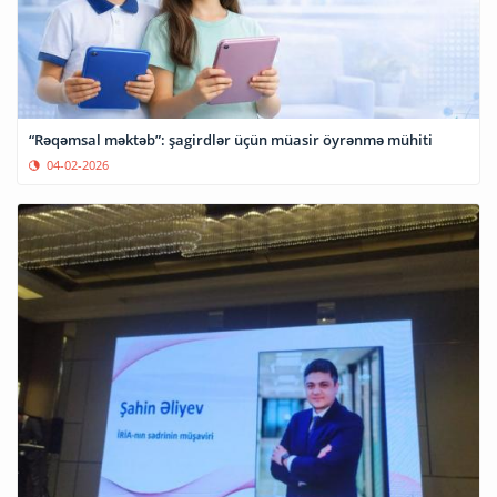
“Rəqəmsal məktəb”: şagirdlər üçün müasir öyrənmə mühiti
04-02-2026