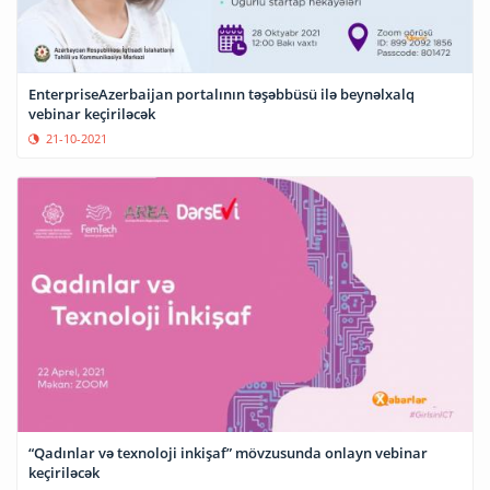
EnterpriseAzerbaijan portalının təşəbbüsü ilə beynəlxalq
vebinar keçiriləcək
21-10-2021
“Qadınlar və texnoloji inkişaf” mövzusunda onlayn vebinar
keçiriləcək