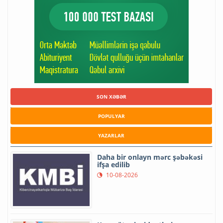
SON XƏBƏR
POPULYAR
YAZARLAR
Daha bir onlayn mərc şəbəkəsi
ifşa edilib
10-08-2026