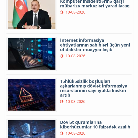
Kompüter insidentlərinə qarşı
mübarizə mərkəzləri yaradılacaq
10-08-2026
İnternet informasiya
ehtiyatlarının sahibləri üçün yeni
öhdəliklər müəyyənləşib
10-08-2026
Təhlükəsizlik boşluqları
aşkarlanmış dövlət informasiya
resurslarının sayı iyulda kəskin
artıb
10-08-2026
Dövlət qurumlarına
kiberhücumlar 10 faizədək azalıb
10-08-2026