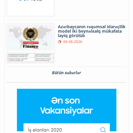
Azərbaycanın rəqəmsal idarəçilik
model iki beynəlxalq mükafata
layiq görülüb
06-08-2026
Bütün xəbərlər