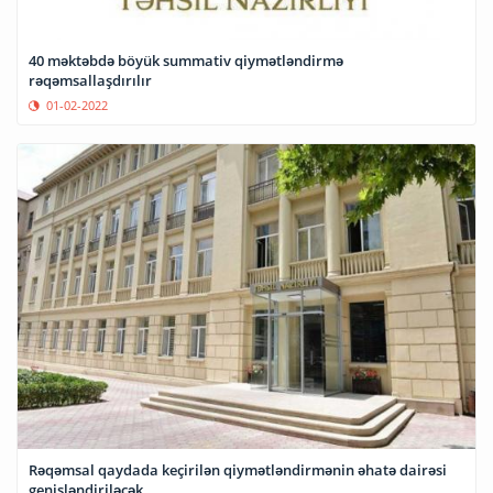
40 məktəbdə böyük summativ qiymətləndirmə
rəqəmsallaşdırılır
01-02-2022
Rəqəmsal qaydada keçirilən qiymətləndirmənin əhatə dairəsi
genişləndiriləcək