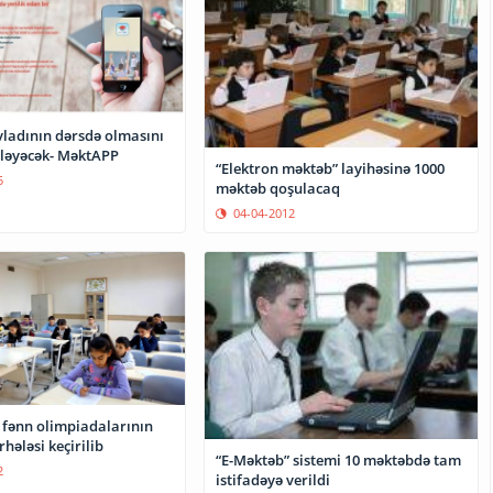
vladının dərsdə olmasını
izləyəcək- MəktAPP
“Elektron məktəb” layihəsinə 1000
5
məktəb qoşulacaq
04-04-2012
 fənn olimpiadalarının
ələsi keçirilib
“E-Məktəb” sistemi 10 məktəbdə tam
2
istifadəyə verildi