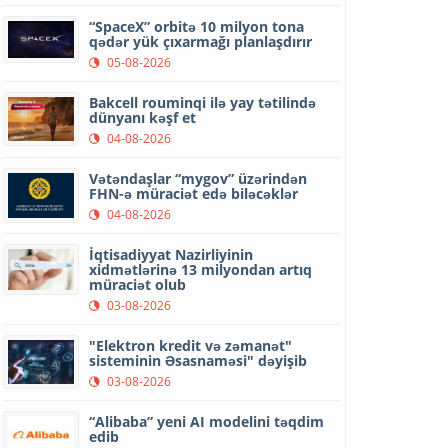
“SpaceX” orbitə 10 milyon tona
qədər yük çıxarmağı planlaşdırır
05-08-2026
Bakcell rouminqi ilə yay tətilində
dünyanı kəşf et
04-08-2026
Vətəndaşlar “mygov” üzərindən
FHN-ə müraciət edə biləcəklər
04-08-2026
İqtisadiyyat Nazirliyinin
xidmətlərinə 13 milyondan artıq
müraciət olub
03-08-2026
"Elektron kredit və zəmanət"
sisteminin Əsasnaməsi" dəyişib
03-08-2026
“Alibaba” yeni AI modelini təqdim
edib