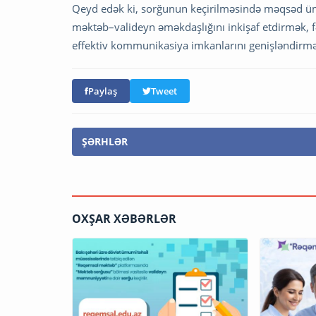
Qeyd edək ki, sorğunun keçirilməsində məqsəd ümu
məktəb–valideyn əməkdaşlığını inkişaf etdirmək, f
effektiv kommunikasiya imkanlarını genişləndirmə
Paylaş
Tweet
ŞƏRHLƏR
OXŞAR XƏBƏRLƏR