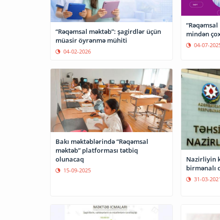
“Rəqəmsal 
“Rəqəmsal məktəb”: şagirdlər üçün
mindən çox 
müasir öyrənmə mühiti
04-07-202
04-02-2026
Bakı məktəblərində “Rəqəmsal
məktəb” platforması tətbiq
olunacaq
Nazirliyin 
birmənalı 
15-09-2025
31-03-202