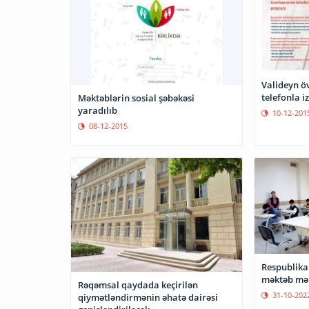
Valideyn ö
telefonla 
Məktəblərin sosial şəbəkəsi
yaradılıb
10-12-201
08-12-2015
Respublika
məktəb mərh
Rəqəmsal qaydada keçirilən
31-10-202
qiymətləndirmənin əhatə dairəsi