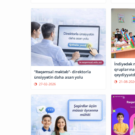
İndiyədək 
qruplarına
“Rəqəmsal məktəb”- direktorla
qeydiyyatd
ünsiyyətin daha asan yolu
21-08-202
27-02-2026