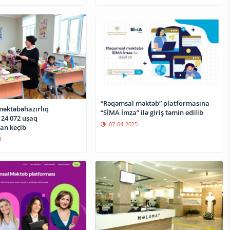
“Rəqəmsal məktəb” platformasına
məktəbəhazırlıq
“SİMA İmza” ilə giriş təmin edilib
 24 072 uşaq
07-04-2025
an keçib
4