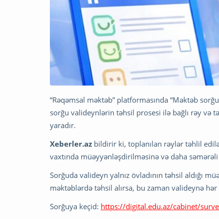
“Rəqəmsal məktəb” platformasında “Məktəb sorğusu
sorğu valideynlərin təhsil prosesi ilə bağlı rəy və 
yaradır.
Xeberler.az
bildirir ki, toplanılan rəylər təhlil 
vaxtında müəyyənləşdirilməsinə və daha səmərəli 
Sorğuda valideyn yalnız övladının təhsil aldığı müəs
məktəblərdə təhsil alırsa, bu zaman valideynə hər 
Sorğuya keçid:
https://digital.edu.az/cabinet/surv