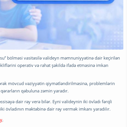
” bölməsi vasitəsilə valideyn məmnuniyyətinə dair keçirilən
təkliflərini operativ və rahat şəkildə ifadə etməsinə imkan
edilərək mövcud vəziyyətin qiymətləndirilməsinə, problemlərin
qərarların qəbuluna zəmin yaradır.
sisəyə dair rəy verə bilər. Eyni valideynin iki övladı fərqli
iki övladının məktəbinə dair rəy vermək imkanı yaradılır.
ey
.