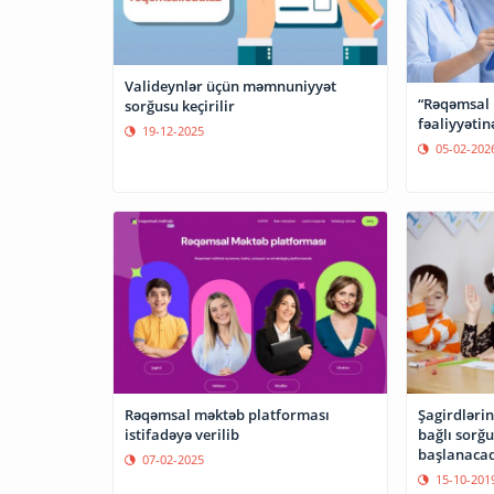
Valideynlər üçün məmnuniyyət
“Rəqəmsal 
sorğusu keçirilir
fəaliyyətin
19-12-2025
05-02-202
Rəqəmsal məktəb platforması
Şagirdlərin
istifadəyə verilib
bağlı sorğ
başlanaca
07-02-2025
15-10-201