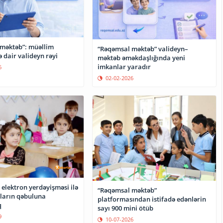
məktəb”: müəllim
“Rəqəmsal məktəb” valideyn–
ə dair valideyn rəyi
məktəb əməkdaşlığında yeni
imkanlar yaradır
6
02-02-2026
 elektron yerdəyişməsi ilə
“Rəqəmsal məktəb”
uların qəbuluna
platformasından istifadə edənlərin
q
sayı 900 mini ötüb
9
10-07-2026