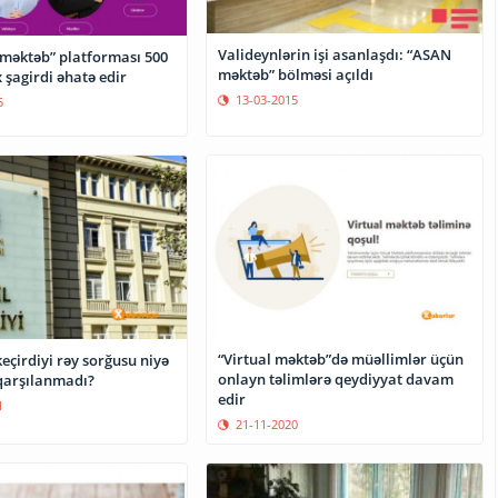
Valideynlərin işi asanlaşdı: “ASAN
məktəb” platforması 500
məktəb” bölməsi açıldı
şagirdi əhatə edir
13-03-2015
5
“Virtual məktəb”də müəllimlər üçün
keçirdiyi rəy sorğusu niyə
onlayn təlimlərə qeydiyyat davam
qarşılanmadı?
edir
1
21-11-2020