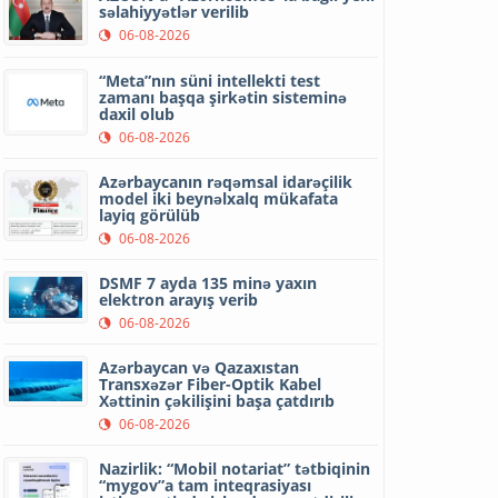
səlahiyyətlər verilib
06-08-2026
“Meta”nın süni intellekti test
zamanı başqa şirkətin sisteminə
daxil olub
06-08-2026
Azərbaycanın rəqəmsal idarəçilik
model iki beynəlxalq mükafata
layiq görülüb
06-08-2026
DSMF 7 ayda 135 minə yaxın
elektron arayış verib
06-08-2026
Azərbaycan və Qazaxıstan
Transxəzər Fiber-Optik Kabel
Xəttinin çəkilişini başa çatdırıb
06-08-2026
Nazirlik: “Mobil notariat” tətbiqinin
“mygov”a tam inteqrasiyası