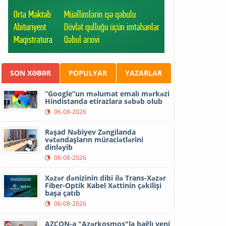
SON XƏBƏR
POPULYAR
YAZARLAR
“Google”un məlumat emalı mərkəzi
Hindistanda etirazlara səbəb olub
06-08-2026
Rəşad Nəbiyev Zəngilanda
vətəndaşların müraciətlərini
dinləyib
06-08-2026
Xəzər dənizinin dibi ilə Trans-Xəzər
Fiber-Optik Kabel Xəttinin çəkilişi
başa çatıb
06-08-2026
AZCON-a "Azərkosmos"la bağlı yeni