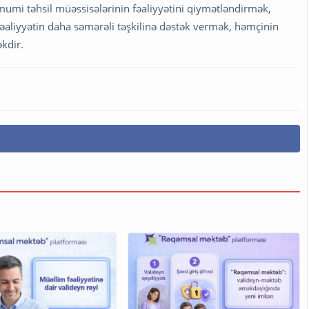
mi təhsil müəssisələrinin fəaliyyətini qiymətləndirmək,
əaliyyətin daha səmərəli təşkilinə dəstək vermək, həmçinin
kdir.