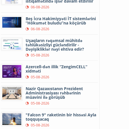
istiqamətində işlər davam etdirilir
06-08-2026
Beş İcra Hakimiyyəti İT sistemlərini
“Hökumət buludu”na köçürüb
06-08-2026
Uşaqların rəqəmsal mühitdə
təhlükəsizliyi gücləndirilir -
Dəyişikliklər nəyi ehtiva edir?
05-08-2026
Azercell-dən illik “ZengimCELL”
xidməti
05-08-2026
Nazir Qazaxıstanın Prezident
Administrasiyası rəhbərinin
müavini ilə görüşüb
05-08-2026
"Falcon 9" raketinin bir hissəsi Ayla
toqquşacaq
05-08-2026