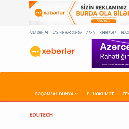
ANA SƏHİFƏ
LAYİHƏ HAQQINDA
ARXİV
XƏBƏRLƏR
ƏLA
RƏQƏMSAL DÜNYA
E - HÖKUMƏT
TE
EDUTECH