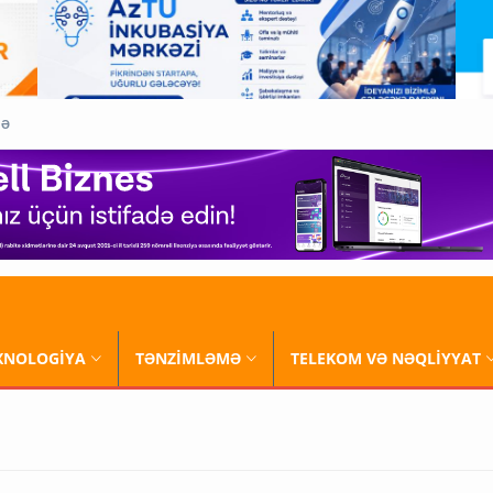
QƏ
XNOLOGİYA
TƏNZİMLƏMƏ
TELEKOM VƏ NƏQLİYYAT