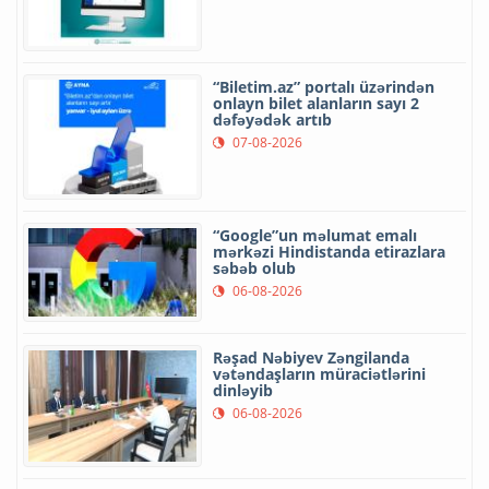
“Biletim.az” portalı üzərindən
onlayn bilet alanların sayı 2
dəfəyədək artıb
07-08-2026
“Google”un məlumat emalı
mərkəzi Hindistanda etirazlara
səbəb olub
06-08-2026
Rəşad Nəbiyev Zəngilanda
vətəndaşların müraciətlərini
dinləyib
06-08-2026