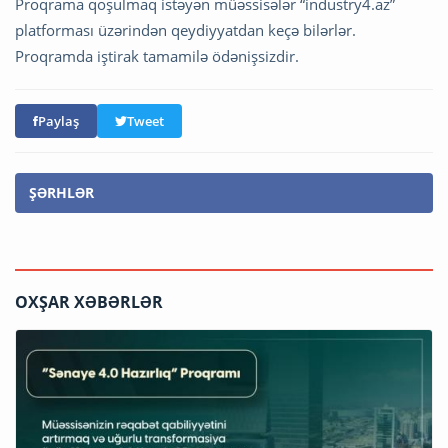
Proqrama qoşulmaq istəyən müəssisələr “industry4.az”
platforması üzərindən qeydiyyatdan keçə bilərlər.
Proqramda iştirak tamamilə ödənişsizdir.
Paylaş
Tweet
ŞƏRHLƏR
OXŞAR XƏBƏRLƏR