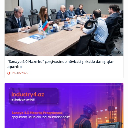
“Sənaye 4.0 Hazırlıq” çərçivəsində növbəti şirkətlə danışıqlar
aparılıb
21-10-2025