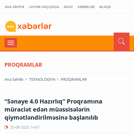
ANA SƏHİFƏ
LAYİHƏ HAQQINDA
ARXİV
XƏBƏRLƏR
ƏLAQƏ
PROQRAMLAR
Ana Səhifə
TEXNOLOGİYA
PROQRAMLAR
“Sənaye 4.0 Hazırlıq” Proqramına
müraciət edən müəssisələrin
qiymətləndirilməsinə başlanılıb
25-09-2025
14:47