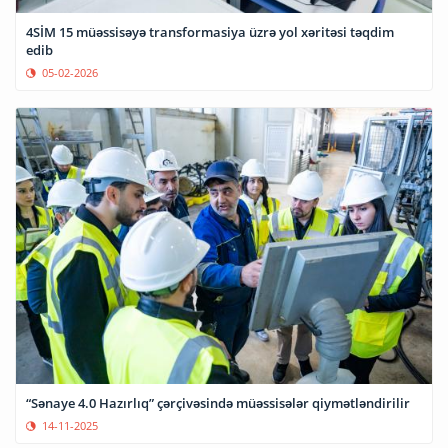
4SİM 15 müəssisəyə transformasiya üzrə yol xəritəsi təqdim
edib
05-02-2026
“Sənaye 4.0 Hazırlıq” çərçivəsində müəssisələr qiymətləndirilir
14-11-2025