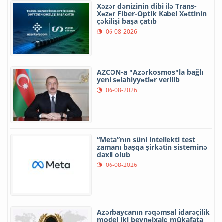
Xəzər dənizinin dibi ilə Trans-
Xəzər Fiber-Optik Kabel Xəttinin
çəkilişi başa çatıb
06-08-2026
AZCON-a "Azərkosmos"la bağlı
yeni səlahiyyətlər verilib
06-08-2026
“Meta”nın süni intellekti test
zamanı başqa şirkətin sisteminə
daxil olub
06-08-2026
Azərbaycanın rəqəmsal idarəçilik
model iki beynəlxalq mükafata