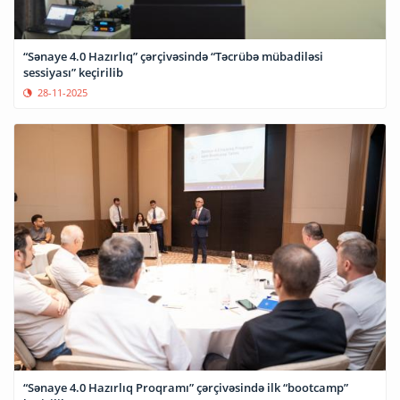
“Sənaye 4.0 Hazırlıq” çərçivəsində “Təcrübə mübadiləsi
sessiyası” keçirilib
28-11-2025
“Sənaye 4.0 Hazırlıq Proqramı” çərçivəsində ilk “bootcamp”