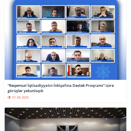
“Rəqəmsal İqtisadiyyatın İnkişafına Dəstək Proqramı”:üzrə
görüşlər yekunlaşıb
01-06-2026