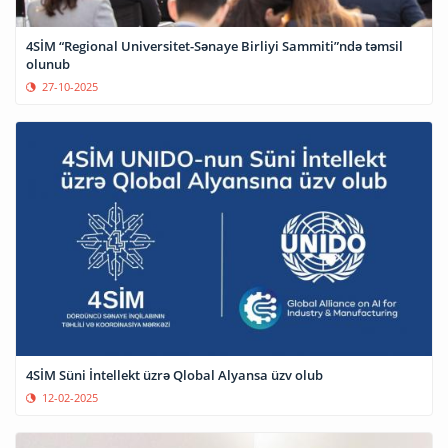
4SİM “Regional Universitet-Sənaye Birliyi Sammiti”ndə təmsil
olunub
27-10-2025
4SİM Süni İntellekt üzrə Qlobal Alyansa üzv olub
12-02-2025