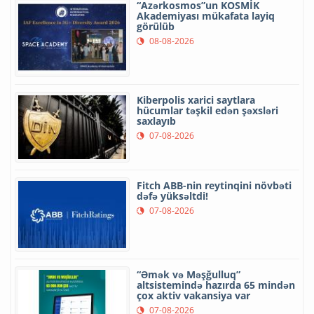
“Azərkosmos”un KOSMİK
Akademiyası mükafata layiq
görülüb
08-08-2026
Kiberpolis xarici saytlara
hücumlar təşkil edən şəxsləri
saxlayıb
07-08-2026
Fitch ABB-nin reytinqini növbəti
dəfə yüksəltdi!
07-08-2026
“Əmək və Məşğulluq”
altsistemində hazırda 65 mindən
çox aktiv vakansiya var
07-08-2026