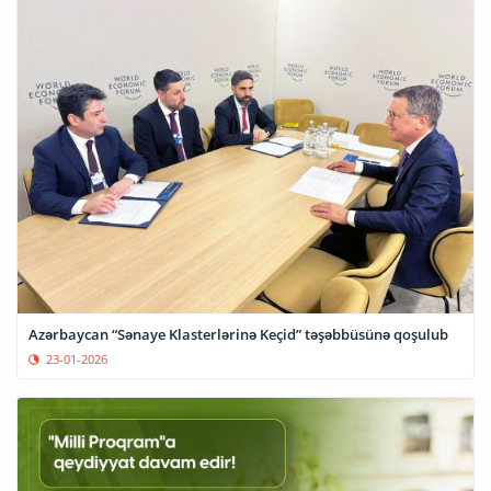
Azərbaycan “Sənaye Klasterlərinə Keçid” təşəbbüsünə qoşulub
23-01-2026