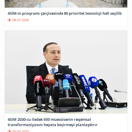
4SİM-in proqramı çərçivəsində 80 prioritet texnoloji həll seçilib
08-07-2026
4SIM 2030-cu ilədək 650 müəssisənin rəqəmsal
transformasiyasını həyata keçirməyi planlaşdırır
05-03-2025