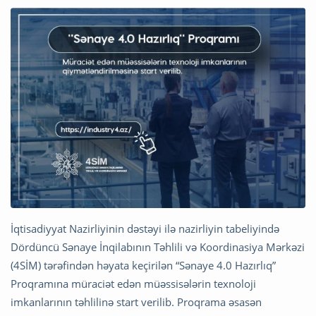
İqtisadiyyat Nazirliyinin dəstəyi ilə nazirliyin tabeliyində
Dördüncü Sənaye İnqilabının Təhlili və Koordinasiya Mərkəzi
(4SİM) tərəfindən həyata keçirilən “Sənaye 4.0 Hazırlıq”
Proqramına müraciət edən müəssisələrin texnoloji
imkanlarının təhlilinə start verilib. Proqrama əsasən