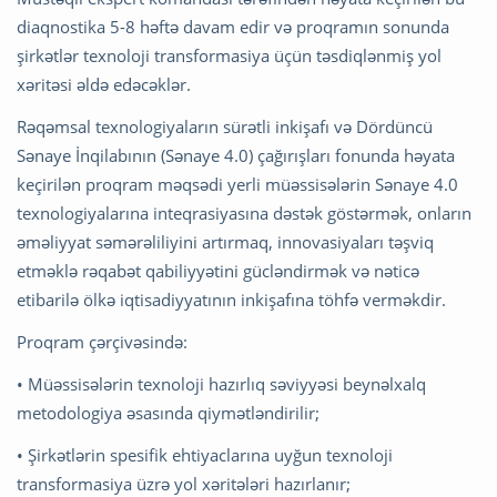
diaqnostika 5-8 həftə davam edir və proqramın sonunda
şirkətlər texnoloji transformasiya üçün təsdiqlənmiş yol
xəritəsi əldə edəcəklər.
Rəqəmsal texnologiyaların sürətli inkişafı və Dördüncü
Sənaye İnqilabının (Sənaye 4.0) çağırışları fonunda həyata
keçirilən proqram məqsədi yerli müəssisələrin Sənaye 4.0
texnologiyalarına inteqrasiyasına dəstək göstərmək, onların
əməliyyat səmərəliliyini artırmaq, innovasiyaları təşviq
etməklə rəqabət qabiliyyətini gücləndirmək və nəticə
etibarilə ölkə iqtisadiyyatının inkişafına töhfə verməkdir.
Proqram çərçivəsində:
• Müəssisələrin texnoloji hazırlıq səviyyəsi beynəlxalq
metodologiya əsasında qiymətləndirilir;
• Şirkətlərin spesifik ehtiyaclarına uyğun texnoloji
transformasiya üzrə yol xəritələri hazırlanır;