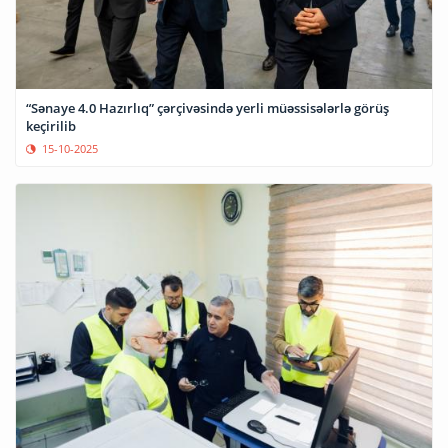
“Sənaye 4.0 Hazırlıq” çərçivəsində yerli müəssisələrlə görüş
keçirilib
15-10-2025