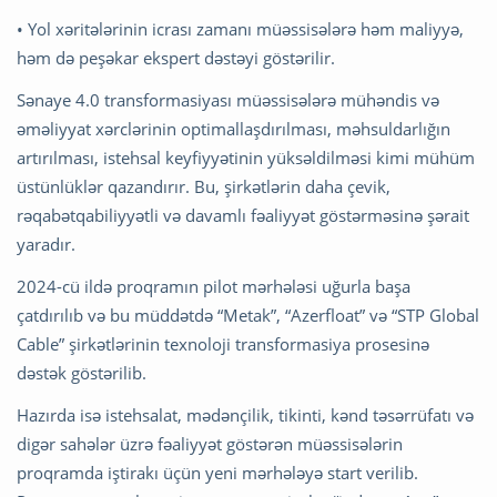
• Yol xəritələrinin icrası zamanı müəssisələrə həm maliyyə,
həm də peşəkar ekspert dəstəyi göstərilir.
Sənaye 4.0 transformasiyası müəssisələrə mühəndis və
əməliyyat xərclərinin optimallaşdırılması, məhsuldarlığın
artırılması, istehsal keyfiyyətinin yüksəldilməsi kimi mühüm
üstünlüklər qazandırır. Bu, şirkətlərin daha çevik,
rəqabətqabiliyyətli və davamlı fəaliyyət göstərməsinə şərait
yaradır.
2024-cü ildə proqramın pilot mərhələsi uğurla başa
çatdırılıb və bu müddətdə “Metak”, “Azerfloat” və “STP Global
Cable” şirkətlərinin texnoloji transformasiya prosesinə
dəstək göstərilib.
Hazırda isə istehsalat, mədənçilik, tikinti, kənd təsərrüfatı və
digər sahələr üzrə fəaliyyət göstərən müəssisələrin
proqramda iştirakı üçün yeni mərhələyə start verilib.