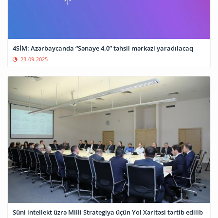
4SİM: Azərbaycanda “Sənaye 4.0” təhsil mərkəzi yaradılacaq
23-09-2025
Süni intellekt üzrə Milli Strategiya üçün Yol Xəritəsi tərtib edilib