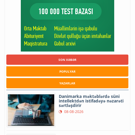
SON XƏBƏR
POPULYAR
YAZARLAR
Danimarka məktəblərdə süni
intellektdən istifadəyə nəzarəti
sərtləşdirir
08-08-2026