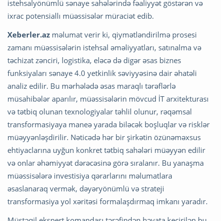
istehsalyönümlü sənaye sahələrində fəaliyyət göstərən və
ixrac potensiallı müəssisələr müraciət edib.
Xeberler.az
məlumat verir ki, qiymətləndirilmə prosesi
zamanı müəssisələrin istehsal əməliyyatları, satınalma və
təchizat zənciri, logistika, eləcə də digər əsas biznes
funksiyaları sənaye 4.0 yetkinlik səviyyəsinə dair əhatəli
analiz edilir. Bu mərhələdə əsas maraqlı tərəflərlə
müsahibələr aparılır, müəssisələrin mövcud İT arxitekturası
və tətbiq olunan texnologiyalar təhlil olunur, rəqəmsal
transformasiyaya maneə yarada biləcək boşluqlar və risklər
müəyyənləşdirilir. Nəticədə hər bir şirkətin özünəməxsus
ehtiyaclarına uyğun konkret tətbiq sahələri müəyyən edilir
və onlar əhəmiyyət dərəcəsinə görə sıralanır. Bu yanaşma
müəssisələrə investisiya qərarlarını məlumatlara
əsaslanaraq vermək, dəyəryönümlü və strateji
transformasiya yol xəritəsi formalaşdırmaq imkanı yaradır.
Müstəqil ekspert komandası tərəfindən həyata keçirilən bu