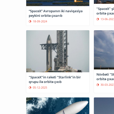
"SpaceX" şi
“SpaceX” Avropanın iki naviqasiya
orbitə çıxa
peykini orbitə çıxarıb
13-06-202
18-09-2024
Növbəti "St
"SpaceX"in raketi "Starlink"in bir
orbitə çıxar
qrupu ilə orbitə çıxıb
30-03-202
05-12-2025