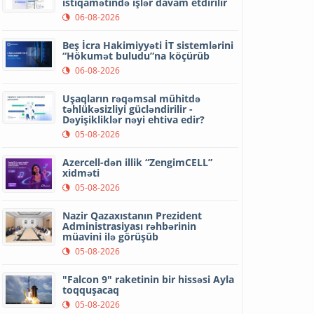
istiqamətində işlər davam etdirilir
06-08-2026
Beş İcra Hakimiyyəti İT sistemlərini
“Hökumət buludu”na köçürüb
06-08-2026
Uşaqların rəqəmsal mühitdə
təhlükəsizliyi gücləndirilir -
Dəyişikliklər nəyi ehtiva edir?
05-08-2026
Azercell-dən illik “ZengimCELL”
xidməti
05-08-2026
Nazir Qazaxıstanın Prezident
Administrasiyası rəhbərinin
müavini ilə görüşüb
05-08-2026
"Falcon 9" raketinin bir hissəsi Ayla
toqquşacaq
05-08-2026