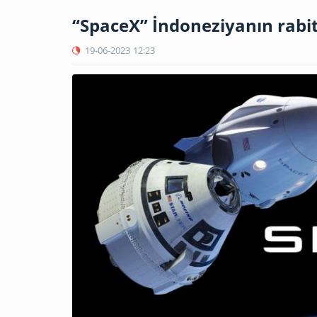
“SpaceX” İndoneziyanın rabitə
19-06-2023
12:23