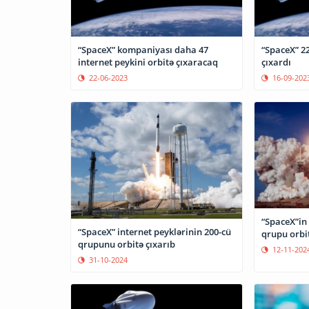
“SpaceX” kompaniyası daha 47
“SpaceX” 22
internet peykini orbitə çıxaracaq
çıxardı
22-06-2023
16-09-202
“SpaceX”in 
“SpaceX” internet peyklərinin 200-cü
qrupu orbit
qrupunu orbitə çıxarıb
12-11-202
31-10-2024