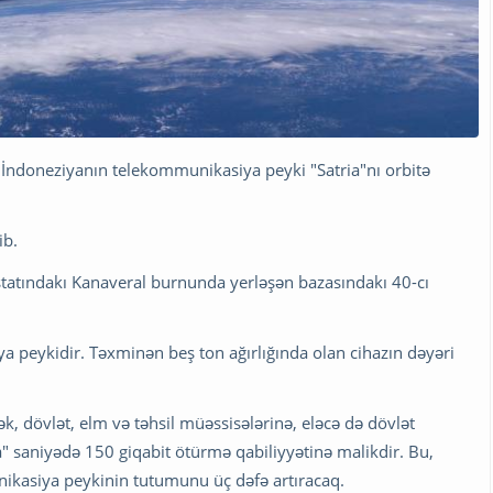
i İndoneziyanın telekommunikasiya peyki "Satria"nı orbitə
ib.
ştatındakı Kanaveral burnunda yerləşən bazasındakı 40-cı
 peykidir. Təxminən beş ton ağırlığında olan cihazın dəyəri
ək, dövlət, elm və təhsil müəssisələrinə, eləcə də dövlət
saniyədə 150 ​​giqabit ötürmə qabiliyyətinə malikdir. Bu,
nikasiya peykinin tutumunu üç dəfə artıracaq.