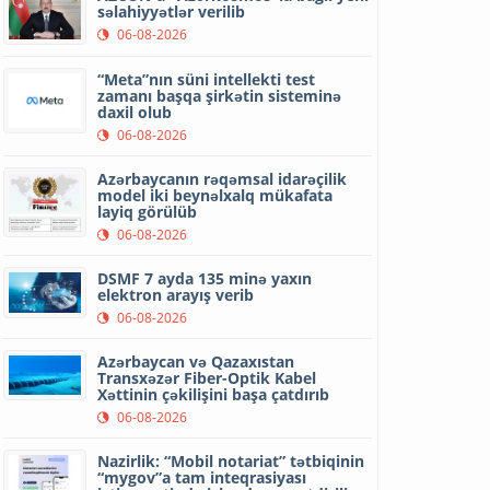
səlahiyyətlər verilib
06-08-2026
“Meta”nın süni intellekti test
zamanı başqa şirkətin sisteminə
daxil olub
06-08-2026
Azərbaycanın rəqəmsal idarəçilik
model iki beynəlxalq mükafata
layiq görülüb
06-08-2026
DSMF 7 ayda 135 minə yaxın
elektron arayış verib
06-08-2026
Azərbaycan və Qazaxıstan
Transxəzər Fiber-Optik Kabel
Xəttinin çəkilişini başa çatdırıb
06-08-2026
Nazirlik: “Mobil notariat” tətbiqinin
“mygov”a tam inteqrasiyası