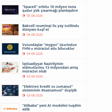
“SpaceX” orbitə 10 milyon tona
qədər yük çıxarmağı planlaşdırır
05-08-2026
Bakcell rouminqi ilə yay tətilində
dünyanı kəşf et
04-08-2026
Vətəndaşlar “mygov” üzərindən
FHN-ə müraciət edə biləcəklər
04-08-2026
İqtisadiyyat Nazirliyinin
xidmətlərinə 13 milyondan artıq
müraciət olub
03-08-2026
"Elektron kredit və zəmanət"
sisteminin Əsasnaməsi" dəyişib
03-08-2026
“Alibaba” yeni AI modelini təqdim
edib