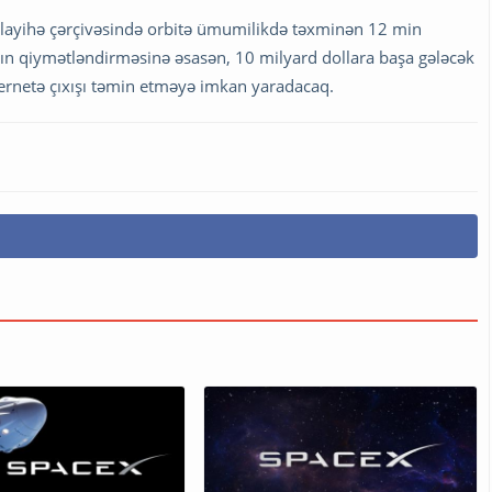
layihə çərçivəsində orbitə ümumilikdə təxminən 12 min
ın qiymətləndirməsinə əsasən, 10 milyard dollara başa gələcək
nternetə çıxışı təmin etməyə imkan yaradacaq.