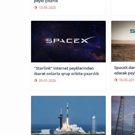
peyki çıxarıb
13-05-2025
SpaceX-dən
"Starlink" internet peyklərindən
edəcək pey
ibarət onlarla qrup orbitə çıxarılıb
16-05-201
05-01-2026