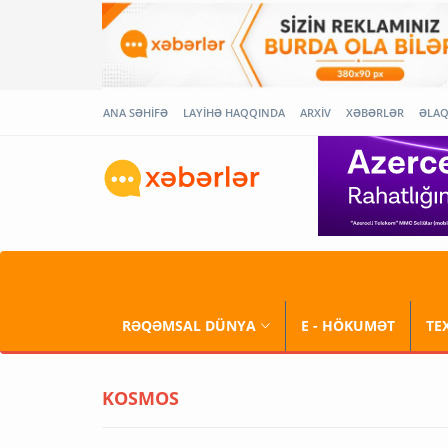
ANA SƏHİFƏ
LAYİHƏ HAQQINDA
ARXİV
XƏBƏRLƏR
ƏLA
RƏQƏMSAL DÜNYA
E - HÖKUMƏT
TE
KOSMOS