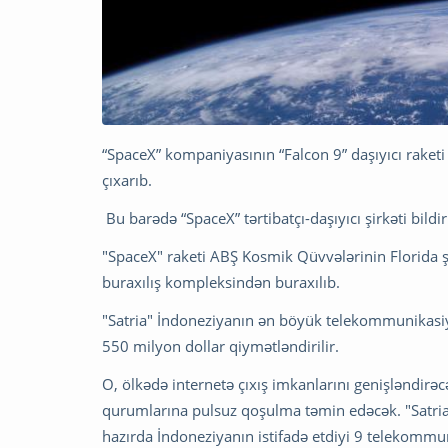
“SpaceX” kompaniyasının “Falcon 9” daşıyıcı raket
çıxarıb.
Bu barədə “SpaceX” tərtibatçı-daşıyıcı şirkəti bildir
"SpaceX" raketi ABŞ Kosmik Qüvvələrinin Florida 
buraxılış kompleksindən buraxılıb.
"Satria" İndoneziyanın ən böyük telekommunikasiya
550 milyon dollar qiymətləndirilir.
O, ölkədə internetə çıxış imkanlarını genişləndirəc
qurumlarına pulsuz qoşulma təmin edəcək. "Satria" 
hazırda İndoneziyanın istifadə etdiyi 9 telekommu