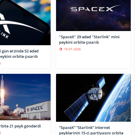
"SpaceX" 29 ədəd "Starlink" mini
peykini orbitə çıxarıb
19-01-2026
i gün ərzində 52 ədəd
peykini orbitə çıxarıb
5
rbitə 21 peyk göndərdi
“SpaceX” “Starlink” internet
peyklərinin 15-ci partiyasını orbitə
3