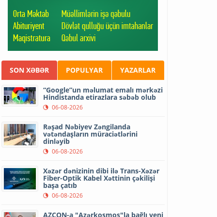
SON XƏBƏR
POPULYAR
YAZARLAR
“Google”un məlumat emalı mərkəzi
Hindistanda etirazlara səbəb olub
06-08-2026
Rəşad Nəbiyev Zəngilanda
vətəndaşların müraciətlərini
dinləyib
06-08-2026
Xəzər dənizinin dibi ilə Trans-Xəzər
Fiber-Optik Kabel Xəttinin çəkilişi
başa çatıb
06-08-2026
AZCON-a "Azərkosmos"la bağlı yeni