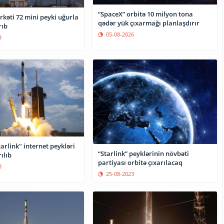
“SpaceX” orbitə 10 milyon tona
rkəti 72 mini peyki uğurla
qədər yük çıxarmağı planlaşdırır
rıb
05-08-2026
3
arlink" internet peykləri
“Starlink” peyklərinin növbəti
ılıb
partiyası orbitə çıxarılacaq
3
25-08-2023