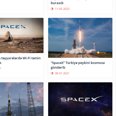
buraxıb
11-05-2023
 təyyarələrdə Wi-Fi təmin
k
“SpaceX” Türkiyə peykini kosmosa
göndərib
7
08-01-2021