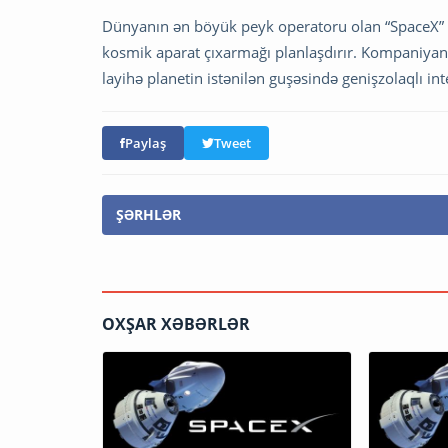
Dünyanın ən böyük peyk operatoru olan “SpaceX” 
kosmik aparat çıxarmağı planlaşdırır. Kompaniyan
layihə planetin istənilən guşəsində genişzolaqlı i
Paylaş
Tweet
ŞƏRHLƏR
OXŞAR XƏBƏRLƏR