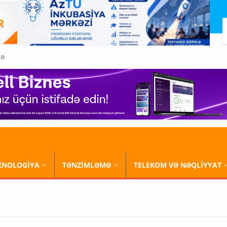
QƏ
XNOLOGİYA
TƏNZİMLƏMƏ
TELEKOM VƏ NƏQLİYYAT