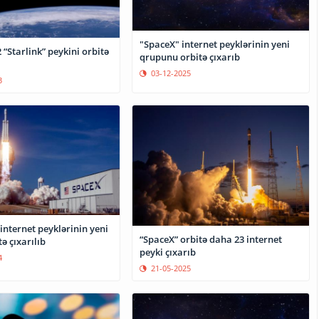
"SpaceX" internet peyklərinin yeni
 “Starlink” peykini orbitə
qrupunu orbitə çıxarıb
03-12-2025
3
internet peyklərinin yeni
“SpaceX” orbitə daha 23 internet
ə çıxarılıb
peyki çıxarıb
4
21-05-2025