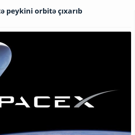
 peykini orbitə çıxarıb