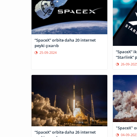
“SpaceX” orbitə daha 20 internet
peyki çıxarıb
“SpaceX” ik
25-09-2024
“Starlink” 
26-09-202
"SpaceX" o
“SpaceX” orbitə daha 26 internet
04-09-202