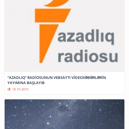
“AZADLIQ” RADİOSUNUN VEBSAYTI VİDEOXƏBƏRLƏRİN
YAYIMINA BAŞLAYIB
18-10-2010