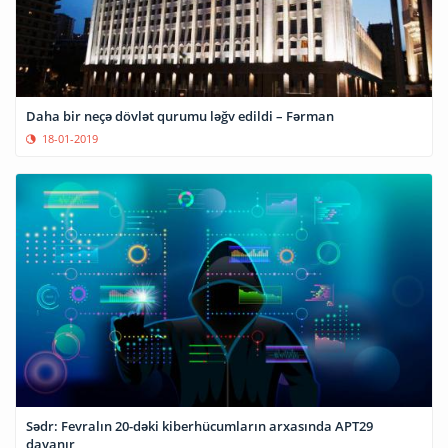
Daha bir neçə dövlət qurumu ləğv edildi – Fərman
18-01-2019
Sədr: Fevralın 20-dəki kiberhücumların arxasında APT29
dayanır