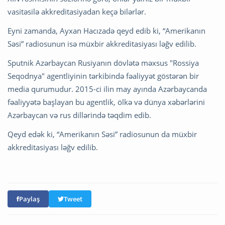
vasitəsilə akkreditasiyadan keçə bilərlər.
Eyni zamanda, Ayxan Hacızadə qeyd edib ki, “Amerikanın
Səsi” radiosunun isə müxbir akkreditasiyası ləğv edilib.
Sputnik Azərbaycan Rusiyanın dövlətə məxsus "Rossiya
Seqodnya" agentliyinin tərkibində fəaliyyət göstərən bir
media qurumudur. 2015-ci ilin may ayında Azərbaycanda
fəaliyyətə başlayan bu agentlik, ölkə və dünya xəbərlərini
Azərbaycan və rus dillərində təqdim edib.
Qeyd edək ki, “Amerikanın Səsi” radiosunun da müxbir
akkreditasiyası ləğv edilib.
Paylaş
Tweet