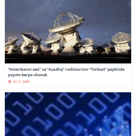
“Amerikanın səsi” və “Azadlıq” radiolarının “Türksat” peykində
yayımı bərpa olunub
10-11-2009