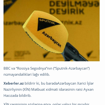
BBC və “Rossiya Segodnya”nın (“Sputnik-Azərbaycan”)
nümayəndəlikləri ləğv edilib.
Xeberler.az
bildirir ki, bu barədəAzərbaycan Xarici İşlər
Nazirliyinin (XİN) Mətbuat xidməti idarəsinin rəisi Ayxan
Hacızadə bildirib.
XİN rəsmisinin sözlərinə görə, onlar yalnız bir müxbir