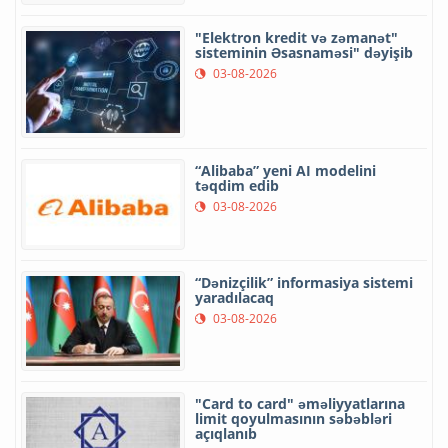
"Elektron kredit və zəmanət"
sisteminin Əsasnaməsi" dəyişib
03-08-2026
“Alibaba” yeni AI modelini
təqdim edib
03-08-2026
“Dənizçilik” informasiya sistemi
yaradılacaq
03-08-2026
"Card to card" əməliyyatlarına
limit qoyulmasının səbəbləri
açıqlanıb