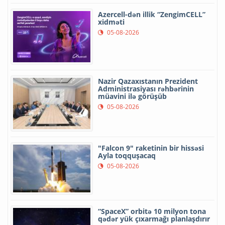
Azercell-dən illik “ZengimCELL”
xidməti
05-08-2026
Nazir Qazaxıstanın Prezident
Administrasiyası rəhbərinin
müavini ilə görüşüb
05-08-2026
"Falcon 9" raketinin bir hissəsi
Ayla toqquşacaq
05-08-2026
“SpaceX” orbitə 10 milyon tona
qədər yük çıxarmağı planlaşdırır