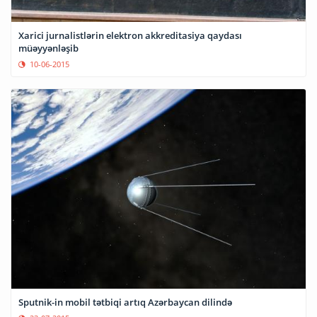
Xarici jurnalistlərin elektron akkreditasiya qaydası
müəyyənləşib
10-06-2015
Sputnik-in mobil tətbiqi artıq Azərbaycan dilində