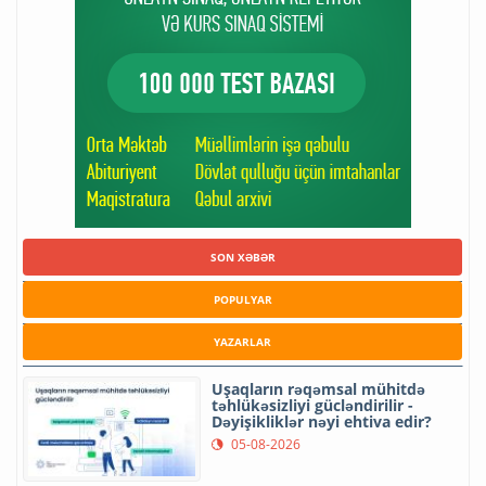
SON XƏBƏR
POPULYAR
YAZARLAR
Uşaqların rəqəmsal mühitdə
təhlükəsizliyi gücləndirilir -
Dəyişikliklər nəyi ehtiva edir?
05-08-2026