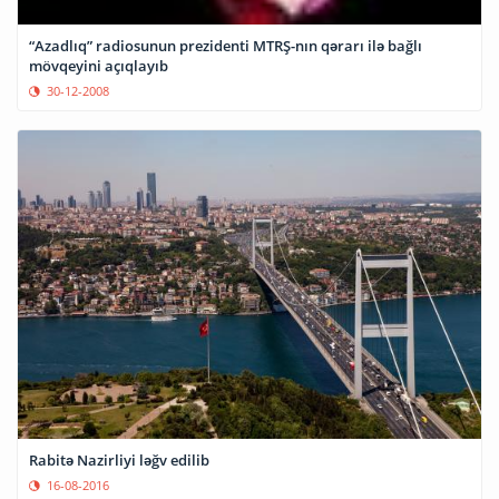
“Azadlıq” radiosunun prezidenti MTRŞ-nın qərarı ilə bağlı
mövqeyini açıqlayıb
30-12-2008
Rabitə Nazirliyi ləğv edilib
16-08-2016