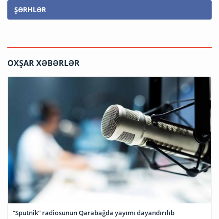
ŞƏRHLƏR
OXŞAR XƏBƏRLƏR
“Sputnik” radiosunun Qarabağda yayımı dayandırılıb