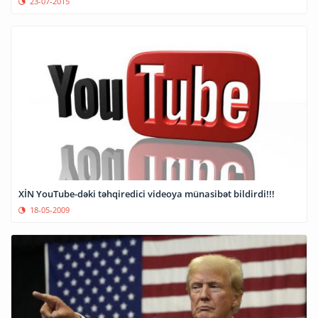
23-07-2015
XİN YouTube-dəki təhqiredici videoya münasibət bildirdi!!!
18-05-2009