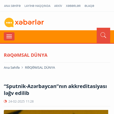
ANA SƏHİFƏ
LAYİHƏ HAQQINDA
ARXİV
XƏBƏRLƏR
ƏLAQƏ
RƏQƏMSAL DÜNYA
Ana Səhifə
RƏQƏMSAL DÜNYA
“Sputnik-Azərbaycan”nın akkreditasiyası
ləğv edilib
24-02-2025
11:28