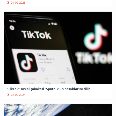
01-09-2023
“TikTok” sosial şəbəkəsi “Sputnik”-in hesablarını silib
22-09-2024