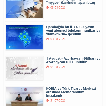
“mygov” üzərindən aparılacaq
03-08-2026
Qarabağda bu il 3 400-ə yaxın
yeni abunəçi telekommunikasiya
xidmətlərinə qoşulub
03-08-2026
1 Avqust - Azərbaycan Əlifbası və
Azərbaycan Dili Günüdür
01-08-2026
KOBİA və Türk Ticarət Mərkəzi
arasında Memorandum
imzalanıb
31-07-2026