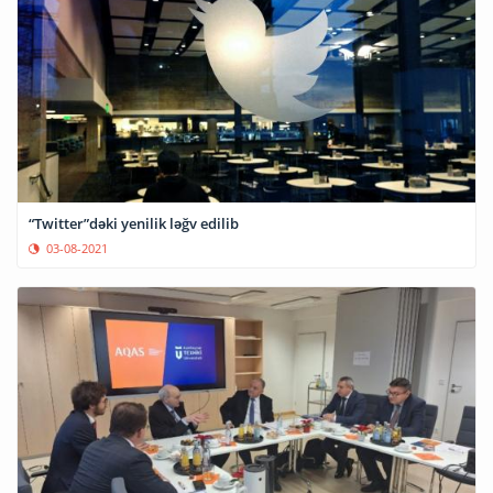
“Twitter”dəki yenilik ləğv edilib
03-08-2021