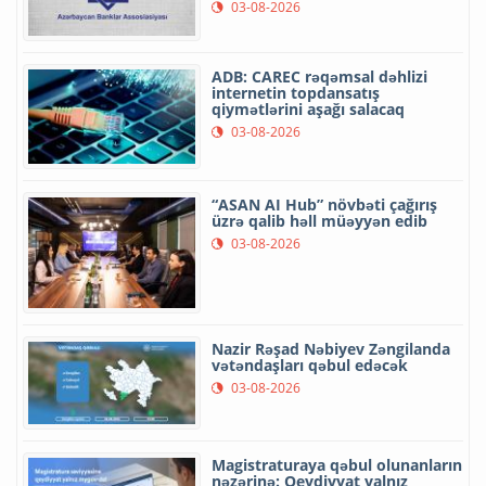
03-08-2026
ADB: CAREC rəqəmsal dəhlizi
internetin topdansatış
qiymətlərini aşağı salacaq
03-08-2026
“ASAN AI Hub” növbəti çağırış
üzrə qalib həll müəyyən edib
03-08-2026
Nazir Rəşad Nəbiyev Zəngilanda
vətəndaşları qəbul edəcək
03-08-2026
Magistraturaya qəbul olunanların
nəzərinə: Qeydiyyat yalnız