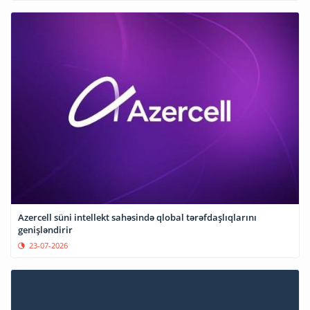
Azercell süni intellekt sahəsində qlobal tərəfdaşlıqlarını
genişləndirir
23-07-2026