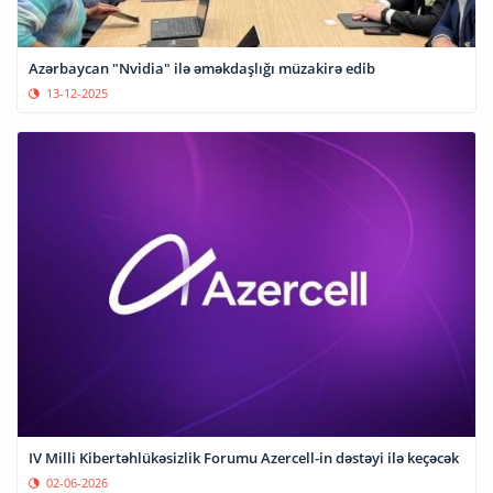
Azərbaycan "Nvidia" ilə əməkdaşlığı müzakirə edib
13-12-2025
IV Milli Kibertəhlükəsizlik Forumu Azercell-in dəstəyi ilə keçəcək
02-06-2026