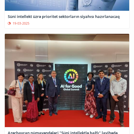
Süni intellekt üzrə prioritet sektorların siyahısı hazırlanacaq
19-03-2025
Azərbaycan nümayəndələri "Süni intellektlə bağlı" layihədə