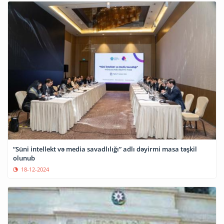
“Süni intellekt və media savadlılığı” adlı dəyirmi masa təşkil
olunub
18-12-2024