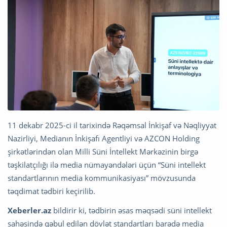
11 dekabr 2025-ci il tarixində Rəqəmsal İnkişaf və Nəqliyyat
Nazirliyi, Medianın İnkişafı Agentliyi və AZCON Holding
şirkətlərindən olan Milli Süni İntellekt Mərkəzinin birgə
təşkilatçılığı ilə media nümayəndələri üçün “Süni intellekt
standartlarının media kommunikasiyası” mövzusunda
təqdimat tədbiri keçirilib.
Xeberler.az
bildirir ki, tədbirin əsas məqsədi süni intellekt
sahəsində qəbul edilən dövlət standartları barədə media