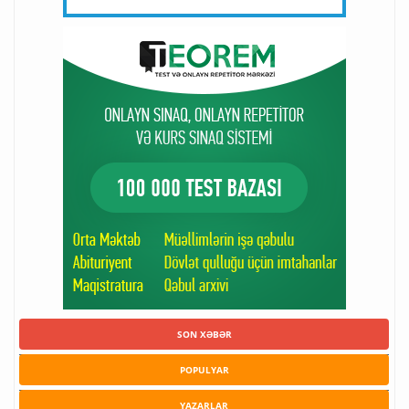
SON XƏBƏR
POPULYAR
YAZARLAR