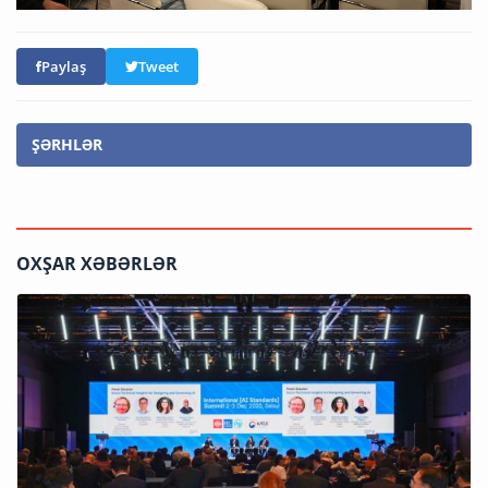
Paylaş
Tweet
ŞƏRHLƏR
OXŞAR XƏBƏRLƏR