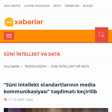
ANA SƏHİFƏ
LAYİHƏ HAQQINDA
ARXİV
XƏBƏRLƏR
ƏLAQƏ
SÜNİ İNTELLEKT VƏ DATA
Ana Səhifə
TEXNOLOGİYA
SÜNİ İNTELLEKT VƏ DATA
“Süni intellekt standartlarının media
kommunikasiyası” təqdimatı keçirilib
11-12-2025
13:02