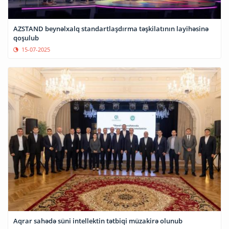
AZSTAND beynəlxalq standartlaşdırma təşkilatının layihəsinə
qoşulub
15-07-2025
Aqrar sahədə süni intellektin tətbiqi müzakirə olunub