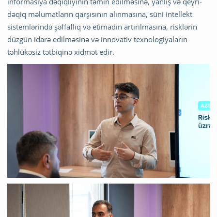
informasiya dəqiqliyinin təmin edilməsinə, yanlış və qeyri-
dəqiq məlumatların qarşısının alınmasına, süni intellekt
sistemlərində şəffaflıq və etimadın artırılmasına, risklərin
düzgün idarə edilməsinə və innovativ texnologiyaların
təhlükəsiz tətbiqinə xidmət edir.