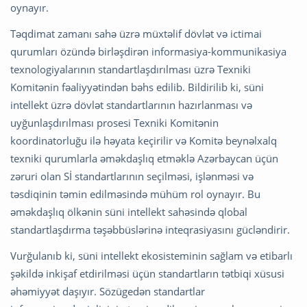
oynayır.
Təqdimat zamanı sahə üzrə müxtəlif dövlət və ictimai
qurumları özündə birləşdirən informasiya-kommunikasiya
texnologiyalarının standartlaşdırılması üzrə Texniki
Komitənin fəaliyyətindən bəhs edilib. Bildirilib ki, süni
intellekt üzrə dövlət standartlarının hazırlanması və
uyğunlaşdırılması prosesi Texniki Komitənin
koordinatorluğu ilə həyata keçirilir və Komitə beynəlxalq
texniki qurumlarla əməkdaşlıq etməklə Azərbaycan üçün
zəruri olan Sİ standartlarının seçilməsi, işlənməsi və
təsdiqinin təmin edilməsində mühüm rol oynayır. Bu
əməkdaşlıq ölkənin süni intellekt sahəsində qlobal
standartlaşdırma təşəbbüslərinə inteqrasiyasını gücləndirir.
Vurğulanıb ki, süni intellekt ekosisteminin sağlam və etibarlı
şəkildə inkişaf etdirilməsi üçün standartların tətbiqi xüsusi
əhəmiyyət daşıyır. Sözügedən standartlar