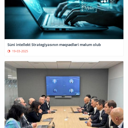
Süni intellekt Strategiyasının məqsədləri məlum olub
19-03-2025