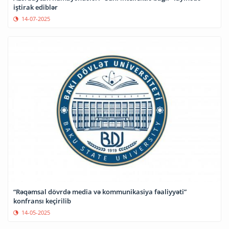
iştirak ediblər
14-07-2025
“Rəqəmsal dövrdə media və kommunikasiya fəaliyyəti”
konfransı keçirilib
14-05-2025