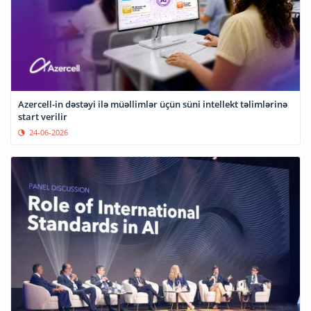
Azercell-in dəstəyi ilə müəllimlər üçün süni intellekt təlimlərinə
start verilir
24-06-2026