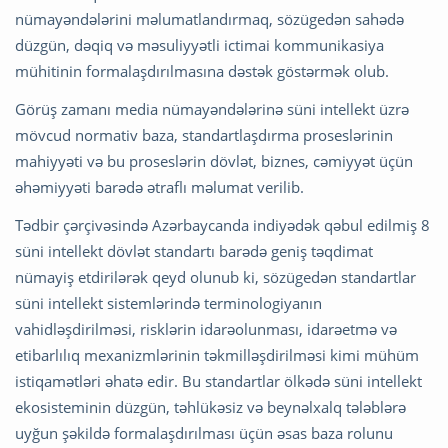
nümayəndələrini məlumatlandırmaq, sözügedən sahədə
düzgün, dəqiq və məsuliyyətli ictimai kommunikasiya
mühitinin formalaşdırılmasına dəstək göstərmək olub.
Görüş zamanı media nümayəndələrinə süni intellekt üzrə
mövcud normativ baza, standartlaşdırma proseslərinin
mahiyyəti və bu proseslərin dövlət, biznes, cəmiyyət üçün
əhəmiyyəti barədə ətraflı məlumat verilib.
Tədbir çərçivəsində Azərbaycanda indiyədək qəbul edilmiş 8
süni intellekt dövlət standartı barədə geniş təqdimat
nümayiş etdirilərək qeyd olunub ki, sözügedən standartlar
süni intellekt sistemlərində terminologiyanın
vahidləşdirilməsi, risklərin idarəolunması, idarəetmə və
etibarlılıq mexanizmlərinin təkmilləşdirilməsi kimi mühüm
istiqamətləri əhatə edir. Bu standartlar ölkədə süni intellekt
ekosisteminin düzgün, təhlükəsiz və beynəlxalq tələblərə
uyğun şəkildə formalaşdırılması üçün əsas baza rolunu