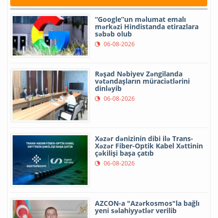
“Google”un məlumat emalı
mərkəzi Hindistanda etirazlara
səbəb olub
06-08-2026
Rəşad Nəbiyev Zəngilanda
vətəndaşların müraciətlərini
dinləyib
06-08-2026
Xəzər dənizinin dibi ilə Trans-
Xəzər Fiber-Optik Kabel Xəttinin
çəkilişi başa çatıb
06-08-2026
AZCON-a "Azərkosmos"la bağlı
yeni səlahiyyətlər verilib