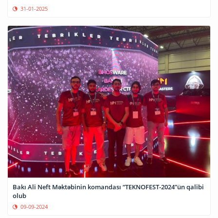
31-01-2025
Bakı Ali Neft Məktəbinin komandası “TEKNOFEST-2024”ün qalibi
olub
09-09-2024