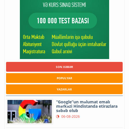
SON XƏBƏR
POPULYAR
YAZARLAR
“Google”un məlumat emalı
mərkəzi Hindistanda etirazlara
səbəb olub
06-08-2026