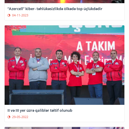
“Azercell” kiber- təhlükəsizlikdə ölkədə top üçlükdədir
04-11-2023
II və III yer üzrə qaliblər təltif olunub
29-05-2022