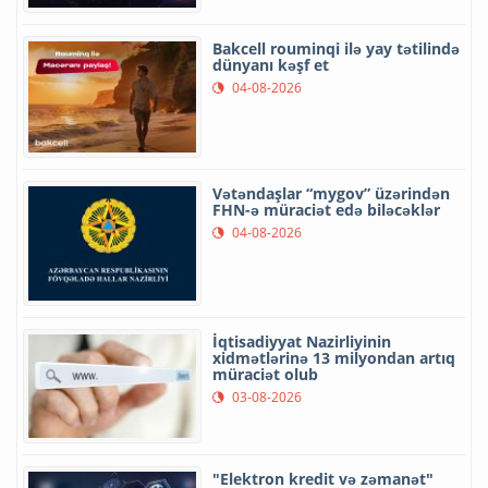
Bakcell rouminqi ilə yay tətilində
dünyanı kəşf et
04-08-2026
Vətəndaşlar “mygov” üzərindən
FHN-ə müraciət edə biləcəklər
04-08-2026
İqtisadiyyat Nazirliyinin
xidmətlərinə 13 milyondan artıq
müraciət olub
03-08-2026
"Elektron kredit və zəmanət"