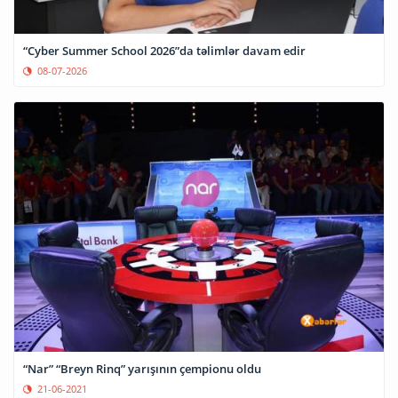
“Cyber Summer School 2026”da təlimlər davam edir
08-07-2026
“Nar” “Breyn Rinq” yarışının çempionu oldu
21-06-2021