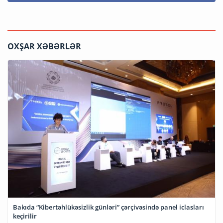
OXŞAR XƏBƏRLƏR
Bakıda “Kibertəhlükəsizlik günləri” çərçivəsində panel iclasları
keçirilir