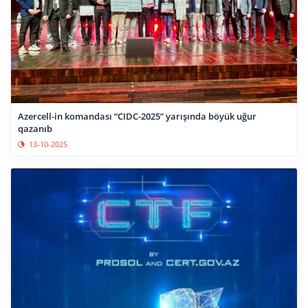
Azercell-in komandası “CIDC-2025” yarışında böyük uğur
qazanıb
13-10-2025