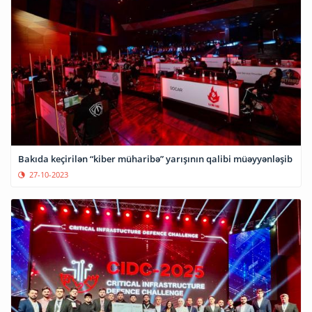
Bakıda keçirilən “kiber müharibə” yarışının qalibi müəyyənləşib
27-10-2023