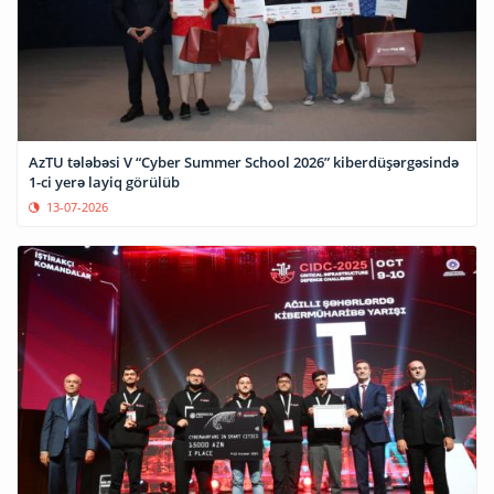
AzTU tələbəsi V “Cyber Summer School 2026” kiberdüşərgəsində
1-ci yerə layiq görülüb
13-07-2026