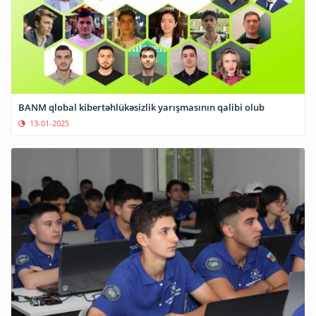
BANM qlobal kibertəhlükəsizlik yarışmasının qalibi olub
13-01-2025