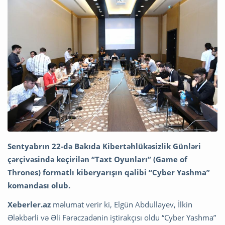
Sentyabrın 22-də Bakıda Kibertəhlükəsizlik Günləri
çərçivəsində keçirilən “Taxt Oyunları” (Game of
Thrones) formatlı kiberyarışın qalibi “Cyber Yashma”
komandası olub.
Xeberler.az
məlumat verir ki, Elgün Abdullayev, İlkin
Ələkbərli və Əli Fərəczadənin iştirakçısı oldu “Cyber Yashma”