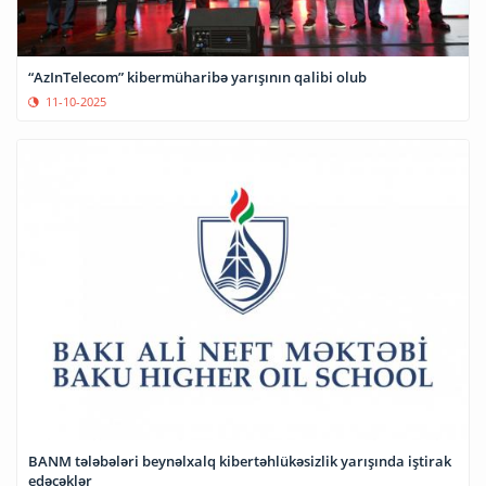
“AzInTelecom” kibermüharibə yarışının qalibi olub
11-10-2025
BANM tələbələri beynəlxalq kibertəhlükəsizlik yarışında iştirak
edəcəklər