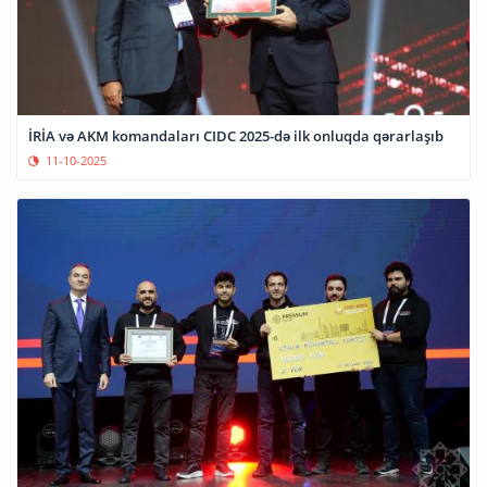
İRİA və AKM komandaları CIDC 2025-də ilk onluqda qərarlaşıb
11-10-2025