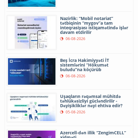
Nazirlik: “Mobil notariat”
tətbiqinin “mygov”a tam
inteqrasiyası istiqamətində işlər
davam etdirilir
06-08-2026
Beş İcra Hakimiyyəti İT
sistemlərini “Hökumət
buludu”na köçürüb
06-08-2026
Uşaqların rəqəmsal mühitdə
təhlükəsizliyi gücləndirilir -
Dəyişikliklər nəyi ehtiva edir?
05-08-2026
Azercell-dən illik “ZengimCELL”
xidməti