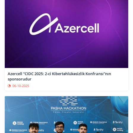
Azercell “CIDC 2025: 2-ci Kibertəhlükəsizlik Konfransı”nın
sponsorudur
06-10-2025