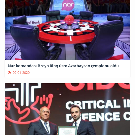
Nar komandası Breyn Rinq üzrə Azərbaycan çempionu oldu
09-01-2020