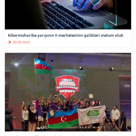
Kibermüharibə yarışının II mərhələsinin qalibləri məlum olub
30-09-2023