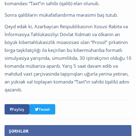
komandası “Taxt”ın sahibi (qalib) elan olunub.
Sonra qaliblərin mükafatlandırma mərasimi baş tutub.
Qeyd edək ki, Azərbaycan Respublikasının Xüsusi Rabitə və
İnformasiya Təhlükəsizliyi Dövlət Xidməti və ölkənin ən
böyük kibertəhlükəsizlik müəssisəsi olan “Prosol” şirkətinin
birgə təşkilatçılığı ilə keçirilən bu kibermüharibə formatlı
simulyasiya yarışında, ümumilikdə, 30 iştirakçının olduğu 10
komanda mübarizə aparıb. Yarış 5 saat davam edib və
məhdud vaxt çərçivəsində tapşırıqları uğurla yerinə yetirən,
ən yüksək xal toplayan komanda “Taxt”ın sahibi (qalib) adını
qazanıb.
Paylaş
Tweet
ŞƏRHLƏR