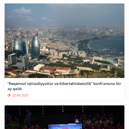
“Rəqəmsal iqtisadiyyatlar və Kibertəhlükəsizlik” konfransına bir
ay qaldı
22-08-2023