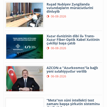
Rəşad Nəbiyev Zəngilanda
vətəndaşların müraciətlərini
dinləyib
06-08-2026
Xəzər dənizinin dibi ilə Trans-
Xəzər Fiber-Optik Kabel Xəttinin
çəkilişi başa çatıb
06-08-2026
AZCON-a "Azərkosmos"la bağlı
yeni səlahiyyətlər verilib
06-08-2026
“Meta”nın süni intellekti test
zamanı başqa şirkətin sisteminə