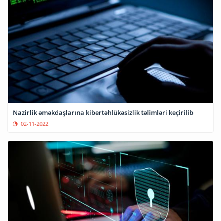
Nazirlik əməkdaşlarına kibertəhlükəsizlik təlimləri keçirilib
02-11-2022