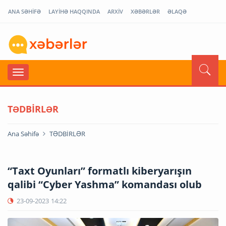
ANA SƏHİFƏ
LAYİHƏ HAQQINDA
ARXİV
XƏBƏRLƏR
ƏLAQƏ
TƏDBİRLƏR
Ana Səhifə
TƏDBİRLƏR
“Taxt Oyunları” formatlı kiberyarışın
qalibi “Cyber Yashma” komandası olub
23-09-2023
14:22