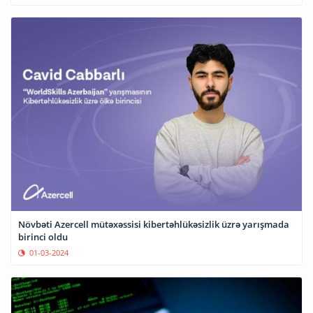
Növbəti Azercell mütəxəssisi kibertəhlükəsizlik üzrə yarışmada
birinci oldu
01-03-2024