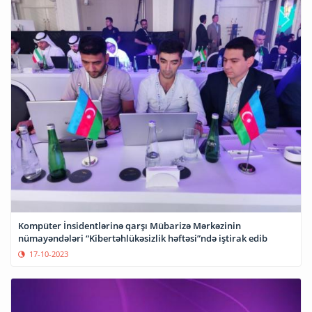
Kompüter İnsidentlərinə qarşı Mübarizə Mərkəzinin
nümayəndələri “Kibertəhlükəsizlik həftəsi”ndə iştirak edib
17-10-2023