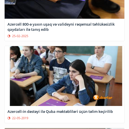
Azercell 800-ə yaxın uşaq və valideyni rəqəmsal təhlükəsizlik
qaydaları ilə tanış edib
25-02-2025
Azercell-in dəstəyi ilə Quba məktəbliləri üçün təlim keçirilib
22-05-2019