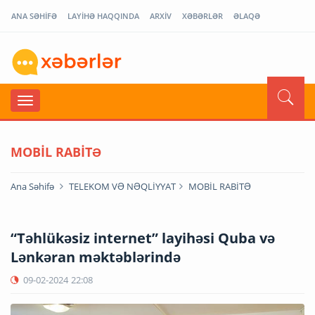
ANA SƏHİFƏ
LAYİHƏ HAQQINDA
ARXİV
XƏBƏRLƏR
ƏLAQƏ
MOBİL RABİTƏ
Ana Səhifə
TELEKOM VƏ NƏQLİYYAT
MOBİL RABİTƏ
“Təhlükəsiz internet” layihəsi Quba və
Lənkəran məktəblərində
09-02-2024
22:08