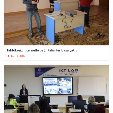
Təhlükəsiz internetlə bağlı təlimlər başa çatıb
14-03-2016