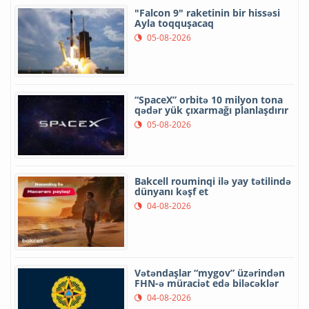
"Falcon 9" raketinin bir hissəsi
Ayla toqquşacaq
05-08-2026
“SpaceX” orbitə 10 milyon tona
qədər yük çıxarmağı planlaşdırır
05-08-2026
Bakcell rouminqi ilə yay tətilində
dünyanı kəşf et
04-08-2026
Vətəndaşlar “mygov” üzərindən
FHN-ə müraciət edə biləcəklər
04-08-2026