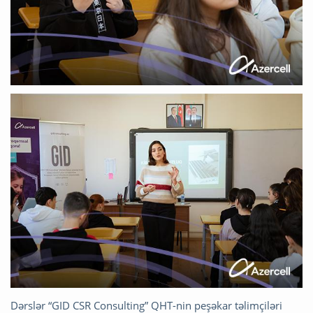
Dərslər “GID CSR Consulting” QHT-nin peşəkar təlimçiləri