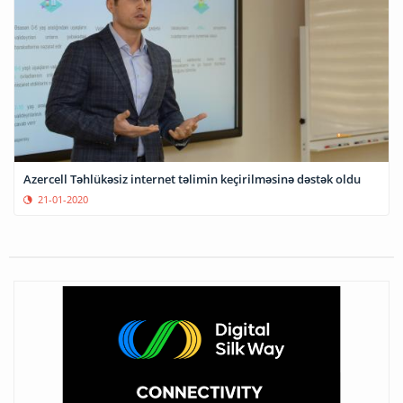
Azercell Təhlükəsiz internet təlimin keçirilməsinə dəstək oldu
21-01-2020