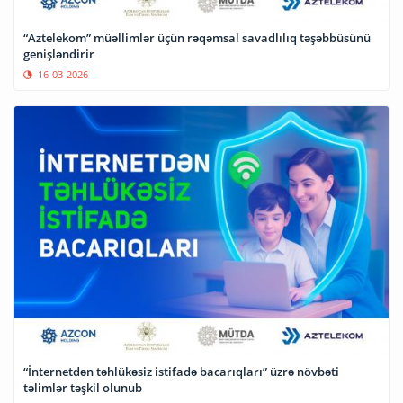
“Aztelekom” müəllimlər üçün rəqəmsal savadlılıq təşəbbüsünü
genişləndirir
16-03-2026
“İnternetdən təhlükəsiz istifadə bacarıqları” üzrə növbəti
təlimlər təşkil olunub