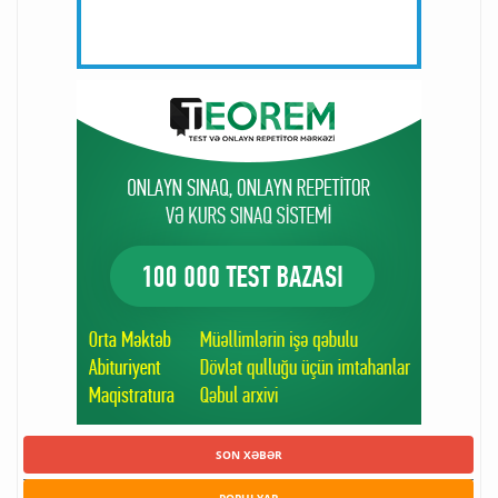
SON XƏBƏR