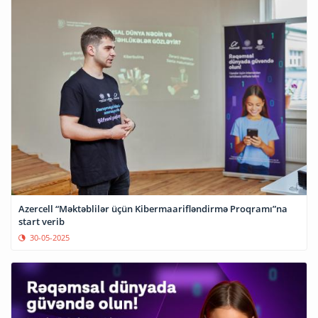
Azercell “Məktəblilər üçün Kibermaarifləndirmə Proqramı”na
start verib
30-05-2025