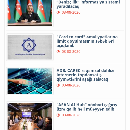
“Dənizçilik” informasiya sistemi
yaradılacaq
03-08-2026
"Card to card" əməliyyatlarına
limit qoyulmasının səbəbləri
açıqlanıb
03-08-2026
ADB: CAREC rəqəmsal dəhlizi
internetin topdansatış
qiymətlərini aşağı salacaq
03-08-2026
“ASAN AI Hub” növbəti çağırış
üzrə qalib həll müəyyən edib
03-08-2026