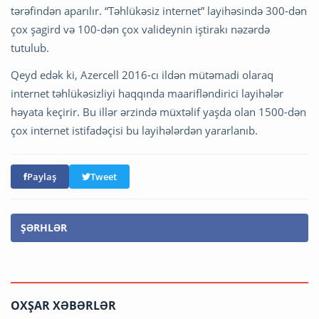
tərəfindən aparılır. “Təhlükəsiz internet” layihəsində 300-dən
çox şagird və 100-dən çox valideynin iştirakı nəzərdə
tutulub.
Qeyd edək ki, Azercell 2016-cı ildən mütəmadi olaraq
internet təhlükəsizliyi haqqında maarifləndirici layihələr
həyata keçirir. Bu illər ərzində müxtəlif yaşda olan 1500-dən
çox internet istifadəçisi bu layihələrdən yararlanıb.
Paylaş
Tweet
ŞƏRHLƏR
OXŞAR XƏBƏRLƏR