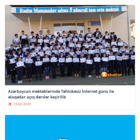
Azərbaycan məktəblərində Təhlükəsiz İnternet günü ilə
əlaqədar açıq dərslər keçirilib
13-02-2020