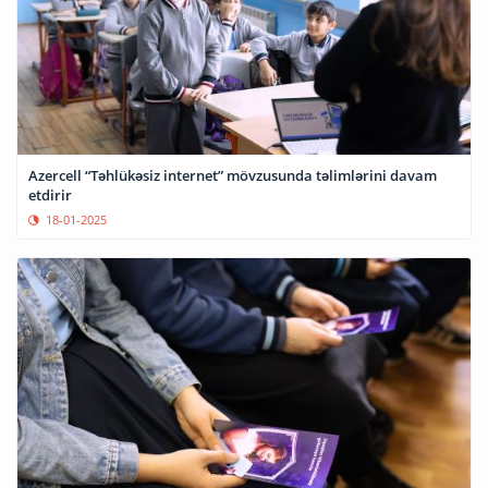
Azercell “Təhlükəsiz internet” mövzusunda təlimlərini davam
etdirir
18-01-2025