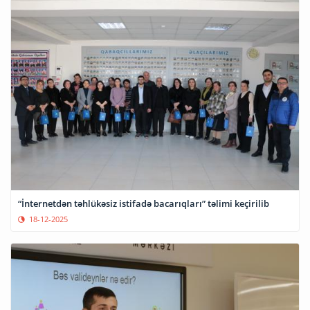
“İnternetdən təhlükəsiz istifadə bacarıqları” təlimi keçirilib
18-12-2025