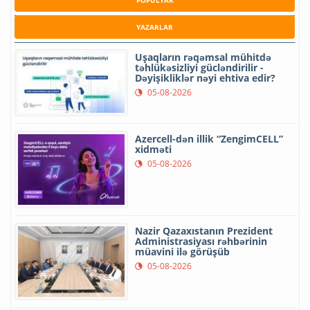
POPULYAR
YAZARLAR
Uşaqların rəqəmsal mühitdə
təhlükəsizliyi gücləndirilir -
Dəyişikliklər nəyi ehtiva edir?
05-08-2026
Azercell-dən illik “ZengimCELL”
xidməti
05-08-2026
Nazir Qazaxıstanın Prezident
Administrasiyası rəhbərinin
müavini ilə görüşüb
05-08-2026