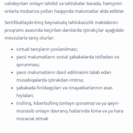
valideynləri onlayn təhdid və təhlükələr barədə, həmçinin
onlarla mübarizə yolları haqqında məlumatlar əldə ediblər.
Sertifikatlaşdırılmış beynəlxalq təhlükəsizlik məktəbinin
proqramı əsasında keçirilən dərslərdə iştirakçılar aşağıdakı
mövzularla tanış olurlar:
virtual tanışların yoxlanılması;
şəxsi məlumatların sosial şəbəkələrdə istifadəsi və
qorunması;
şəxsi məlumatların daxil edilməsini tələb edən
müsabiqələrdə iştirakdan imtina;
şəbəkədə fırıldaqçıları və cinayətkarlarının əsas
hiylələri;
trollinq, kiberbullinq (onlayn qısnama) və ya qeyri-
münasib onlayn davranış hallarında kimə və ya hara
müraciət etmək