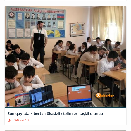
Sumqayıtda kibertəhlükəsizlik təlimləri təşkil olunub
13-05-2019