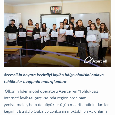
Azercell-in həyata keçirdiyi layihə bölgə əhalisini onlayn
təhlükələr haqqında maarifləndirir
Ölkənin lider mobil operatoru Azercell-in “Təhlükəsiz
internet” layihəsi çərçivəsində regionlarda həm
yeniyetmələr, həm də böyüklər üçün maarifləndirici dərslər
keçirilir. Bu dəfə Quba və Lənkəran məktəbliləri və onların