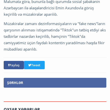
Məlumata görə, bununla bağlı qurumda sosial şəbəkənin
Azərbaycan ilə əlaqələndiricisi Emin Axundovla görüş
keçirilib və müzakirələr aparılıb.
Müzakirələr zamanı dezinformasiyaların və "fake news"ların
qarşısının alınması istiqamətində "Tiktok"un tətbiq etdiyi əks
tədbirlər nəzərdən keçirilib, həmçinin "Tiktok"da
cəmiyyətimiz üçün faydalı kontentin yaradılması haqda fikir
mübadiləsi aparılıb.
Paylaş
Tweet
ŞƏRHLƏR
OXŞAR XƏBƏRLƏR