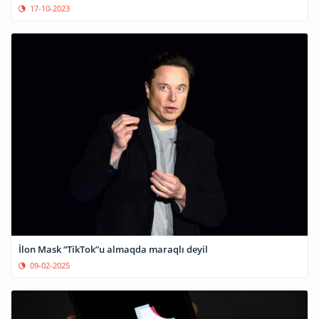
17-10-2023
İlon Mask “TikTok”u almaqda maraqlı deyil
09-02-2025