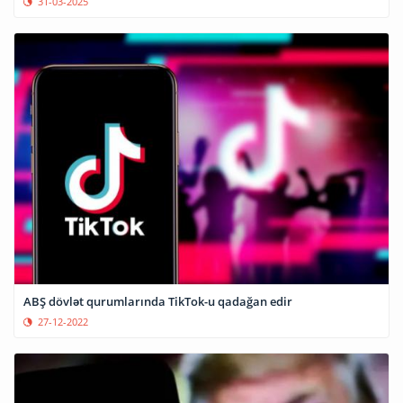
31-03-2025
ABŞ dövlət qurumlarında TikTok-u qadağan edir
27-12-2022