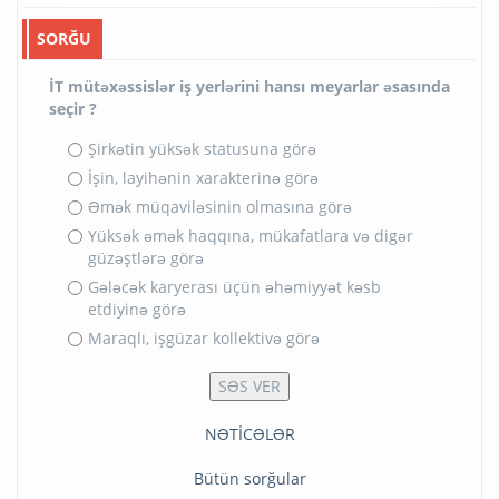
SORĞU
İT mütəxəssislər iş yerlərini hansı meyarlar əsasında
seçir ?
Şirkətin yüksək statusuna görə
İşin, layihənin xarakterinə görə
Əmək müqaviləsinin olmasına görə
Yüksək əmək haqqına, mükafatlara və digər
güzəştlərə görə
Gələcək karyerası üçün əhəmiyyət kəsb
etdiyinə görə
Maraqlı, işgüzar kollektivə görə
NƏTİCƏLƏR
Bütün sorğular