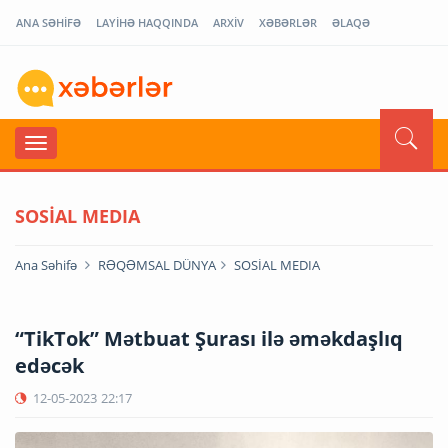
ANA SƏHİFƏ
LAYİHƏ HAQQINDA
ARXİV
XƏBƏRLƏR
ƏLAQƏ
SOSİAL MEDIA
Ana Səhifə
RƏQƏMSAL DÜNYA
SOSİAL MEDIA
“TikTok” Mətbuat Şurası ilə əməkdaşlıq
edəcək
12-05-2023
22:17