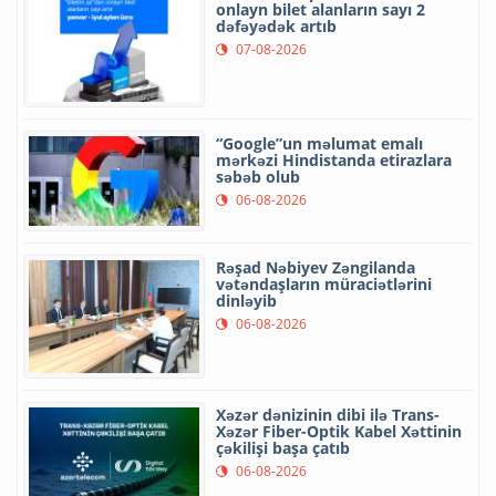
onlayn bilet alanların sayı 2
dəfəyədək artıb
07-08-2026
“Google”un məlumat emalı
mərkəzi Hindistanda etirazlara
səbəb olub
06-08-2026
Rəşad Nəbiyev Zəngilanda
vətəndaşların müraciətlərini
dinləyib
06-08-2026
Xəzər dənizinin dibi ilə Trans-
Xəzər Fiber-Optik Kabel Xəttinin
çəkilişi başa çatıb
06-08-2026