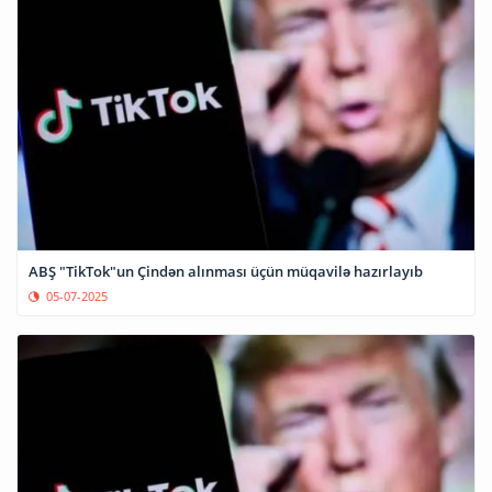
ABŞ "TikTok"un Çindən alınması üçün müqavilə hazırlayıb
05-07-2025