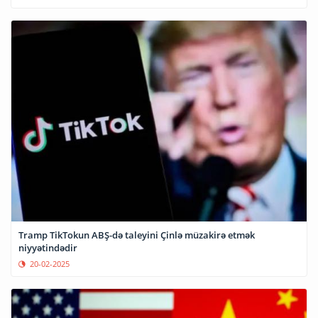
Tramp TikTokun ABŞ-də taleyini Çinlə müzakirə etmək
niyyətindədir
20-02-2025