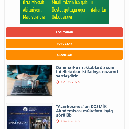
SON XƏBƏR
POPULYAR
YAZARLAR
Danimarka məktəblərdə süni
intellektdən istifadəyə nəzarəti
sərtləşdirir
08-08-2026
“Azərkosmos”un KOSMİK
Akademiyası mükafata layiq
görülüb
08-08-2026