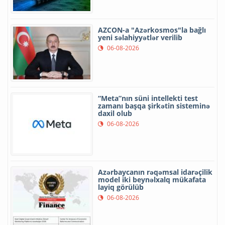
AZCON-a "Azərkosmos"la bağlı
yeni səlahiyyətlər verilib
06-08-2026
“Meta”nın süni intellekti test
zamanı başqa şirkətin sisteminə
daxil olub
06-08-2026
Azərbaycanın rəqəmsal idarəçilik
model iki beynəlxalq mükafata
layiq görülüb
06-08-2026