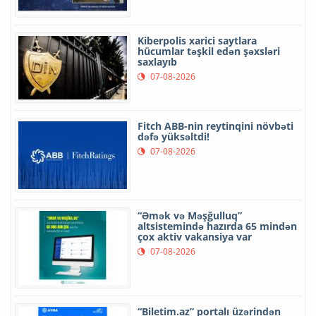
Kiberpolis xarici saytlara
hücumlar təşkil edən şəxsləri
saxlayıb
07-08-2026
Fitch ABB-nin reytinqini növbəti
dəfə yüksəltdi!
07-08-2026
“Əmək və Məşğulluq”
altsistemində hazırda 65 mindən
çox aktiv vakansiya var
07-08-2026
“Biletim.az” portalı üzərindən