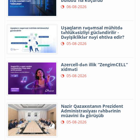
buludu”na köçürüb
06-08-2026
Uşaqların rəqəmsal mühitdə
təhlükəsizliyi gücləndirilir -
Dəyişikliklər nəyi ehtiva edir?
05-08-2026
Azercell-dən illik “ZengimCELL”
xidməti
05-08-2026
Nazir Qazaxıstanın Prezident
Administrasiyası rəhbərinin
müavini ilə görüşüb
05-08-2026