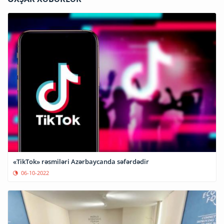
«TikTok» rəsmiləri Azərbaycanda səfərdədir
06-10-2022