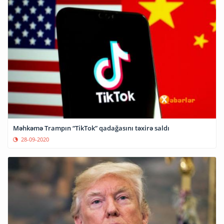
Məhkəmə Trampın “TikTok” qadağasını təxirə saldı
28-09-2020