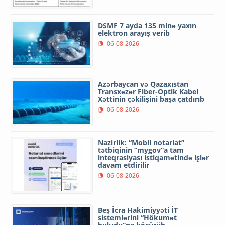
DSMF 7 ayda 135 minə yaxın
elektron arayış verib
06-08-2026
Azərbaycan və Qazaxıstan
Transxəzər Fiber-Optik Kabel
Xəttinin çəkilişini başa çatdırıb
06-08-2026
Nazirlik: “Mobil notariat”
tətbiqinin “mygov”a tam
inteqrasiyası istiqamətində işlər
davam etdirilir
06-08-2026
Beş İcra Hakimiyyəti İT
sistemlərini “Hökumət