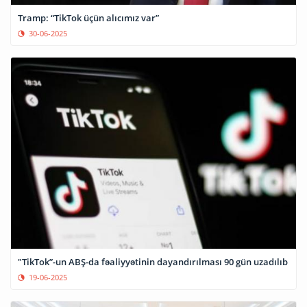
Tramp: “TikTok üçün alıcımız var”
30-06-2025
"TikTok”-un ABŞ-da fəaliyyətinin dayandırılması 90 gün uzadılıb
19-06-2025