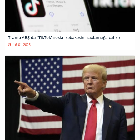
Tramp ABŞ-da “TikTok” sosial şəbəkəsini saxlamağa çalışır
16-01-2025