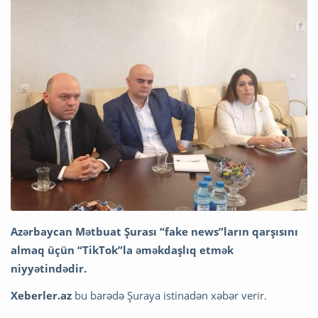
Azərbaycan Mətbuat Şurası “fake news”ların qarşısını
almaq üçün “TikTok”la əməkdaşlıq etmək
niyyətindədir.
Xeberler.az
bu barədə Şuraya istinadən xəbər verir.