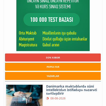
SON XƏBƏR
POPULYAR
YAZARLAR
Danimarka məktəblərdə süni
intellektdən istifadəyə nəzarəti
sərtləşdirir
08-08-2026