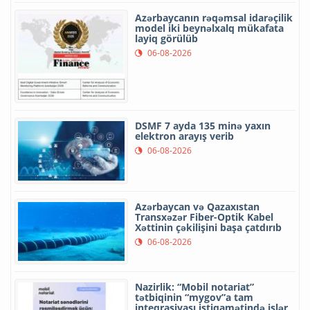
Azərbaycanın rəqəmsal idarəçilik
model iki beynəlxalq mükafata
layiq görülüb
06-08-2026
DSMF 7 ayda 135 minə yaxın
elektron arayış verib
06-08-2026
Azərbaycan və Qazaxıstan
Transxəzər Fiber-Optik Kabel
Xəttinin çəkilişini başa çatdırıb
06-08-2026
Nazirlik: “Mobil notariat”
tətbiqinin “mygov”a tam
inteqrasiyası istiqamətində işlər