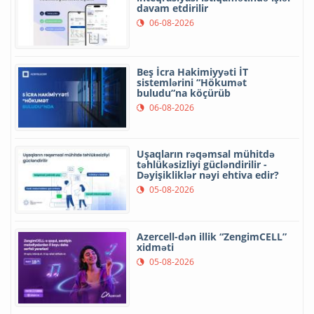
davam etdirilir
06-08-2026
Beş İcra Hakimiyyəti İT
sistemlərini “Hökumət
buludu”na köçürüb
06-08-2026
Uşaqların rəqəmsal mühitdə
təhlükəsizliyi gücləndirilir -
Dəyişikliklər nəyi ehtiva edir?
05-08-2026
Azercell-dən illik “ZengimCELL”
xidməti
05-08-2026