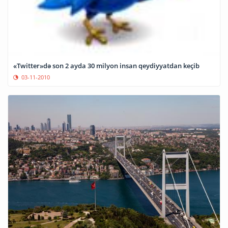
«Twitter»də son 2 ayda 30 milyon insan qeydiyyatdan keçib
03-11-2010