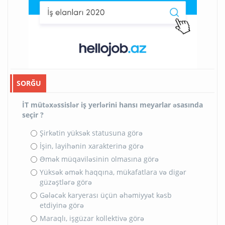
SORĞU
İT mütəxəssislər iş yerlərini hansı meyarlar əsasında
seçir ?
Şirkətin yüksək statusuna görə
İşin, layihənin xarakterinə görə
Əmək müqaviləsinin olmasına görə
Yüksək əmək haqqına, mükafatlara və digər
güzəştlərə görə
Gələcək karyerası üçün əhəmiyyət kəsb
etdiyinə görə
Maraqlı, işgüzar kollektivə görə