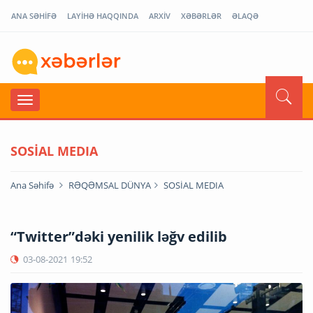
ANA SƏHİFƏ
LAYİHƏ HAQQINDA
ARXİV
XƏBƏRLƏR
ƏLAQƏ
SOSİAL MEDIA
Ana Səhifə
RƏQƏMSAL DÜNYA
SOSİAL MEDIA
“Twitter”dəki yenilik ləğv edilib
03-08-2021
19:52