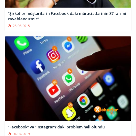
“Şirkətlər müştərilərin Facebook-dakı müraciətlərinin 87 faizini
cavablandırmır”
25-06-2015
“Facebook” və “Instagram”dakı problem həll olundu
04-07-2019