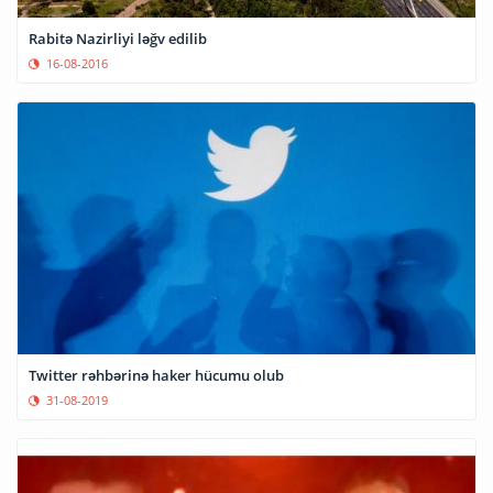
Rabitə Nazirliyi ləğv edilib
16-08-2016
Twitter rəhbərinə haker hücumu olub
31-08-2019