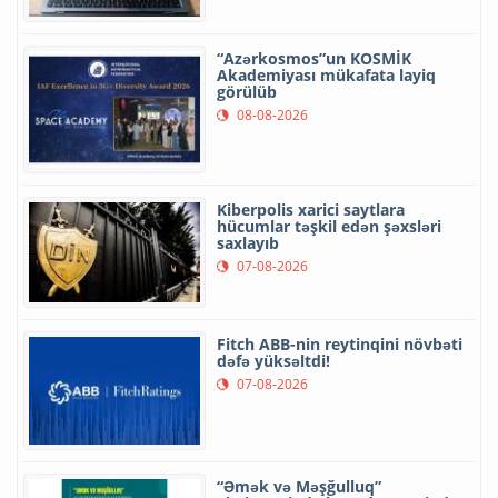
“Azərkosmos”un KOSMİK
Akademiyası mükafata layiq
görülüb
08-08-2026
Kiberpolis xarici saytlara
hücumlar təşkil edən şəxsləri
saxlayıb
07-08-2026
Fitch ABB-nin reytinqini növbəti
dəfə yüksəltdi!
07-08-2026
“Əmək və Məşğulluq”