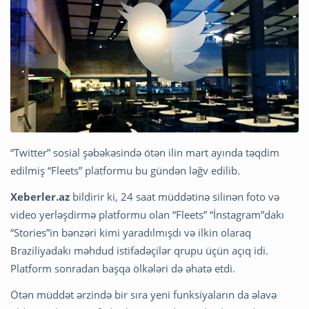
“Twitter” sosial şəbəkəsində ötən ilin mart ayında təqdim
edilmiş “Fleets” platformu bu gündən ləğv edilib.
Xeberler.az
bildirir ki, 24 saat müddətinə silinən foto və
video yerləşdirmə platformu olan “Fleets” “İnstagram”dakı
“Stories”in bənzəri kimi yaradılmışdı və ilkin olaraq
Braziliyadakı məhdud istifadəçilər qrupu üçün açıq idi.
Platform sonradan başqa ölkələri də əhatə etdi.
Ötən müddət ərzində bir sıra yeni funksiyaların da əlavə