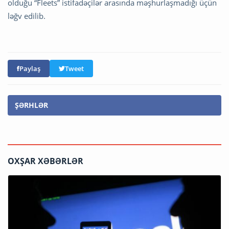
olduğu “Fleets” istifadəçilər arasında məşhurlaşmadığı üçün
ləğv edilib.
Paylaş
Tweet
ŞƏRHLƏR
OXŞAR XƏBƏRLƏR