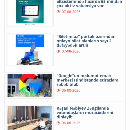
altsistemində hazırda 65 mindən
çox aktiv vakansiya var
07-08-2026
“Biletim.az” portalı üzərindən
onlayn bilet alanların sayı 2
dəfəyədək artıb
07-08-2026
“Google”un məlumat emalı
mərkəzi Hindistanda etirazlara
səbəb olub
06-08-2026
Rəşad Nəbiyev Zəngilanda
vətəndaşların müraciətlərini
dinləyib
06-08-2026