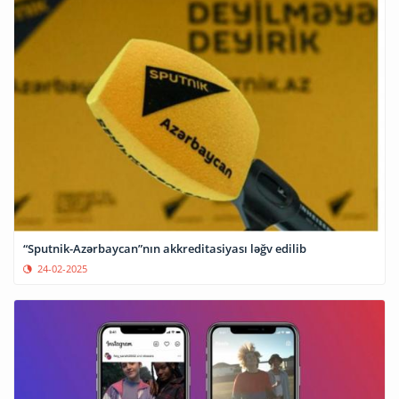
“Sputnik-Azərbaycan”nın akkreditasiyası ləğv edilib
24-02-2025