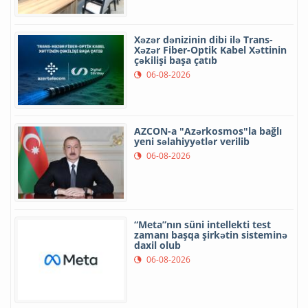
Xəzər dənizinin dibi ilə Trans-
Xəzər Fiber-Optik Kabel Xəttinin
çəkilişi başa çatıb
06-08-2026
AZCON-a "Azərkosmos"la bağlı
yeni səlahiyyətlər verilib
06-08-2026
“Meta”nın süni intellekti test
zamanı başqa şirkətin sisteminə
daxil olub
06-08-2026